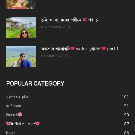
তুমি_আছো_মনের_গহীনে
পর্ব- ১
November 8, 2021
অবশেষে ভালোবাসি
writer :রোদেলা
part:1
October 21, 2021
POPULAR CATEGORY
ভ্যাম্পায়ার কুইন
101
আমি পদ্মজা
91
লীলাবালি
90
Infinite Love
87
ভিলেন
86