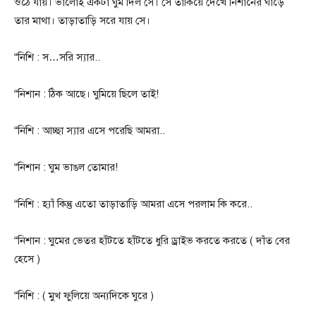
ওঠে যায়। ভালোই একটা ঘুম দিল সে।‌ সে তাকিয়ে দেখে নিশানের ঘাড়ে
তার মাথা। তাড়াতাড়ি সরে যায় সে।
“নিশি : স…সরি স্যার..
“নিশান : ঠিক আছে। ঘুমিয়ে ছিলে তাই!
“নিশি : আচ্ছা স্যার এসে পরেছি আমরা..
“নিশান : ঘুম ভাঙল তোমার!
“নিশি : হ্যাঁ কিন্তু এতো তাড়াতাড়ি আমরা এসে পরলাম কি করে..
“নিশান : ঘুমের ভেতর হাঁটতে হাঁটতে ধুরি ড্রাইভ করতে করতে ( দাঁত বের
হেসে )
“নিশি : ( মুখ ফুলিয়ে অন্যদিকে ঘুরে )