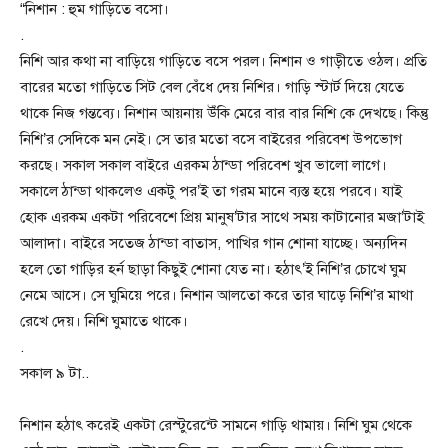
“নিশান : হুম গাড়িতে বসো।
.
নিশি আর কথা না বাড়িয়ে গাড়িতে বসে পরল। নিশান ও গাড়ীতে ওঠল। প্রতি
বারের মতো গাড়িতে সিট বেল বেঁধে দেয় নিশির। গাড়ি স্টার্ট দিয়ে যেতে
থাকে নিজ গন্তব্যে। নিশান আয়নায় উঁকি মেরে বার বার নিশি কে দেখছে। কিন্তু
নিশি’র সেদিকে মন নেই। সে তার মতো বসে বাইরের পরিবেশ উপভোগ
করছে। সকাল সকাল বাইরে এরকম ঠান্ডা পরিবেশ খুব ভালো লাগে।
সকালে ঠান্ডা থাকলেও একটু পর’ই তা গরম মানে ব্যস্ত হয়ে পরবে।‌ যাই
হোক এরকম একটা পরিবেশে প্রিয় মানুষ’টার সাথে সময় কাটানোর মজা’টাই
আলাদা। বাইরে সতেজ ঠান্ডা বাতাস, পাখির গান শোনা যাচ্ছে। অন্যদিন
হলে তো গাড়ির হর্ন ছাড়া কিছুই শোনা যেত না। হঠাৎ’ই নিশি’র চোখে ঘুম
নেমে আসে। সে ঘুমিয়ে পরে। নিশান আলতো করে তার ঘাড়ে নিশি’র মাথা
রেখে দেয়। নিশি ঘুমাতে থাকে।
.
সকাল ৯ টা..
নিশান হঠাৎ করেই একটা রেস্টুরেন্টে সামনে গাড়ি থামায়। নিশি ঘুম থেকে