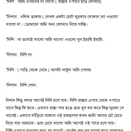
“নিশি : আমি ওখানের টা খাবো ( রাস্তার ওপারে হাত দেখিয়ে)
“নিশান : ওদিক তাকায় ( দেখল একটা ছোট ফুচকার দোকান )না ওগুলো
ভালো না । তোমাকে আমি অন্য কোথাও নিয়ে যাচ্ছি।
“নিশি : না গুলোই ভালো আমি খাবো! ওগুলো খুব ইয়ামি ইয়ামি..
“নিশান : নিশি না..
“নিশি : ( গাড়ি থেকে নেমে ) আপনি থাকুন আমি গেলাম
“নিশান : নিশি শোন..
.
নিশান কিছু বলার আগেই নিশি চলে যায়। নিশি রাস্তার এপার থেকে ওপারে
যাবে কিন্তু কি করে। এভাবে রাস্তা পার হতে তার খুব ভয় করে কিন্তু ফুচকা সে
খাবেই। এভাবে দাঁড়িয়ে থাকলে ওই রামছাগল কখন জানি আবার ছোঁ মেরে
নিয়ে যায় আমাকে। তার চেয়ে ভালো আমি আগেই ওই পারে চলে যায়।
নিশি ওপারে যাওয়ার জন্য পা বাড়াই। অর্ধেক পথ খুব ভালো করে আসলেও