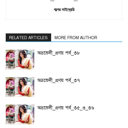
গল্পের লাইব্রেরি
RELATED ARTICLES
MORE FROM AUTHOR
অভ্রভেদী_প্রণয় পর্ব_৩৮
অভ্রভেদী_প্রণয় পর্ব_৩৭
অভ্রভেদী_প্রণয় পর্ব_৩৫_ও_৩৬