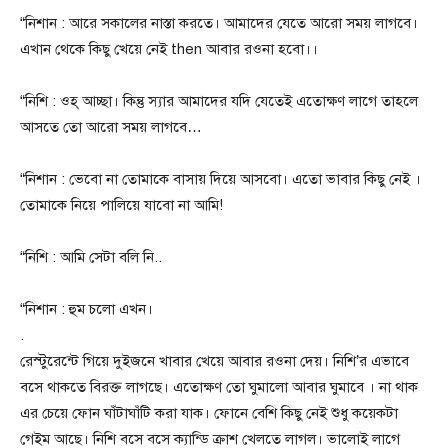
“নিশান : আরে সকালের নাস্তা করতে। আমাদের যেতে আরো সময় লাগবে।‌
এখান থেকে কিছু খেয়ে নেই then আবার রওনা হবো।।
“নিশি : ওহ্ আচ্ছা। কিন্তু স্যার আমাদের যদি যেতেই এতোক্ষণ লাগে তাহলে
আসতে তো আরো সময় লাগবে…
“নিশান : ভেবো না তোমাকে বাসায় দিয়ে আসবো। এতো ভাবার কিছু নেই ।
তোমাকে নিয়ে পালিয়ে যাবো না আমি!
“নিশি : আমি সেটা বলি নি..
“নিশান : হুম চলো এখন।
.
রেস্টুরেন্টে গিয়ে দুইজনে খাবার খেয়ে আবার রওনা দেয়। নিশি’র এভাবে
বসে থাকতে বিরক্ত লাগছে। এতোক্ষণ তো ঘুমালো আবার ঘুমাবে । না থাক
এর চেয়ে ফোন ঘাঁটাঘাঁটি করা যাক। ফোনে বেশি কিছু নেই শুধু কয়েকটা
গেইম আছে। নিশি বসে বসে ক্যান্ডি ক্রাশ খেলতে লাগল। ভালোই লাগে