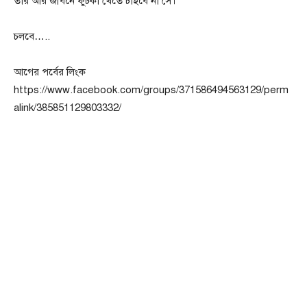
তার আর জীবনে ফুচকা খেতে চাইবে না সে।
চলবে…..
আগের পর্বের লিংক
https://www.facebook.com/groups/371586494563129/perm
alink/385851129803332/