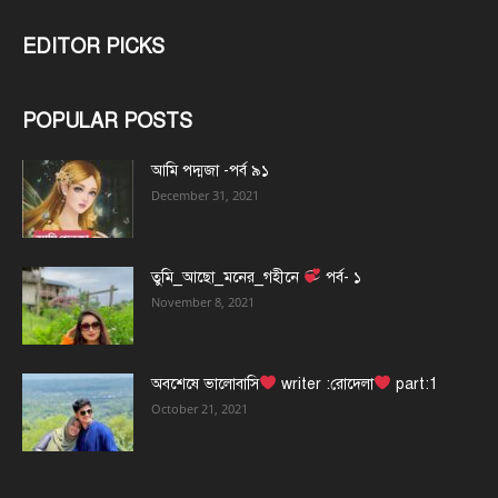
EDITOR PICKS
POPULAR POSTS
আমি পদ্মজা -পর্ব ৯১
December 31, 2021
তুমি_আছো_মনের_গহীনে
পর্ব- ১
November 8, 2021
অবশেষে ভালোবাসি
writer :রোদেলা
part:1
October 21, 2021