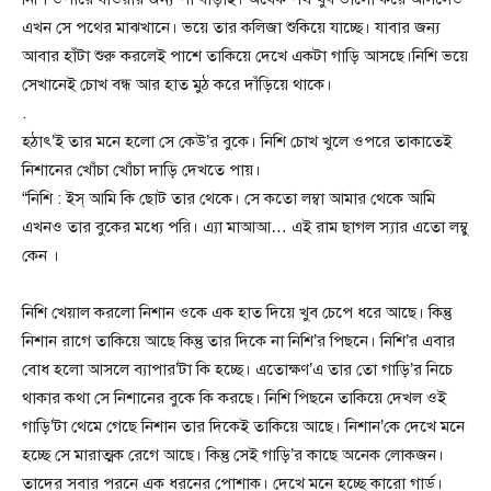
এখন সে পথের মাঝখানে। ভয়ে তার কলিজা শুকিয়ে যাচ্ছে। যাবার জন্য
আবার হাঁটা শুরু করলেই পাশে তাকিয়ে দেখে একটা গাড়ি আসছে।‌নিশি ভয়ে
সেখানেই চোখ বন্ধ আর হাত মুঠ করে দাঁড়িয়ে থাকে।
.
হঠাৎ’ই তার মনে হলো সে কেউ’র বুকে। নিশি চোখ খুলে ওপরে তাকাতেই
নিশানের খোঁচা খোঁচা দাড়ি দেখতে পায়।
“নিশি : ইস্ আমি কি ছোট তার থেকে। সে কতো লম্বা আমার থেকে আমি
এখনও তার বুকের মধ্যে পরি। এ্যা মাআআ… এই রাম ছাগল স্যার এতো লম্বু
কেন ।
নিশি খেয়াল করলো নিশান ওকে এক হাত দিয়ে খুব চেপে ধরে আছে। কিন্তু
নিশান রাগে তাকিয়ে আছে কিন্তু তার দিকে না নিশি’র পিছনে। নিশি’র এবার
বোধ হলো আসলে ব্যাপার’টা কি হচ্ছে। এতোক্ষণ’এ তার তো গাড়ি’র নিচে
থাকার কথা সে নিশানের বুকে কি করছে। নিশি পিছনে তাকিয়ে দেখল ওই
গাড়ি’টা থেমে গেছে নিশান তার দিকেই তাকিয়ে আছে। নিশান’কে দেখে মনে
হচ্ছে সে মারাত্মক রেগে আছে। কিন্তু সেই গাড়ি’র কাছে অনেক লোকজন।
তাদের সবার পরনে এক ধরনের পোশাক। দেখে মনে হচ্ছে কারো গার্ড।