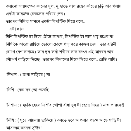
বসানো ডায়মন্ডের কানের দুল, দু হাতে লাল রঙের কাঁচের চুড়ি আর গলায়
একটা ডায়মন্ড নেকলেস পরিয়ে দেয়।
তারপর নিশি’র সামনে একটা লিপস্টিক দিয়ে বলে..
– এটা দাও।
নিশি লিপস্টিক টা দিয়ে ঠোঁটে লাগায়, লিপস্টিক টা লাল গাঢ় রঙের যা
নিশি’কে আরো রাঙিয়ে তোলে।চোখে গাঢ় করে কাজল দেয়। তার হরিনী
চোখে বেশ লাগছে। তার দুধ ফর্সা শরীরে লাল রঙের এই আবরন তার
সৌন্দর্য বাড়িয়ে দিচ্ছে। তারপর নিশানের দিকে ফিরে বলে.. রেডি আমি।
“নিশান : ( মাথা নাড়িয়ে ) না
“নিশি : কেন সব তো পরেছি
“নিশান : ( মুচকি হেসে নিশি’র খোঁপা বাঁধা চুল টা ছেড়ে দিয়ে ) নাও পারফেক্ট
“নিশি : ( ঘুরে আয়নায় তাকিয়ে ) বলতে হবে আপনার পছন্দ আছে শাড়ি’টা
আসলেই অনেক সুন্দর!