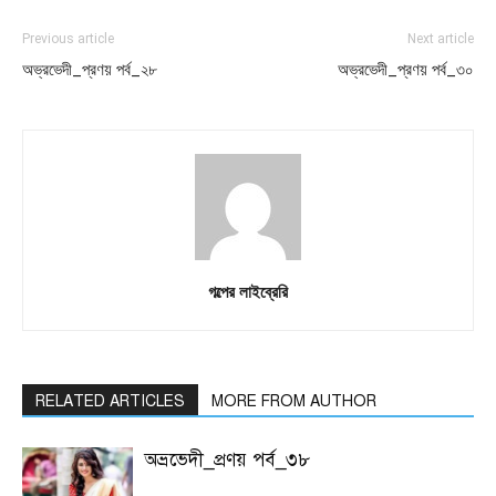
Previous article
Next article
অভ্রভেদী_প্রণয় পর্ব_২৮
অভ্রভেদী_প্রণয় পর্ব_৩০
গল্পের লাইব্রেরি
RELATED ARTICLES
MORE FROM AUTHOR
অভ্রভেদী_প্রণয় পর্ব_৩৮