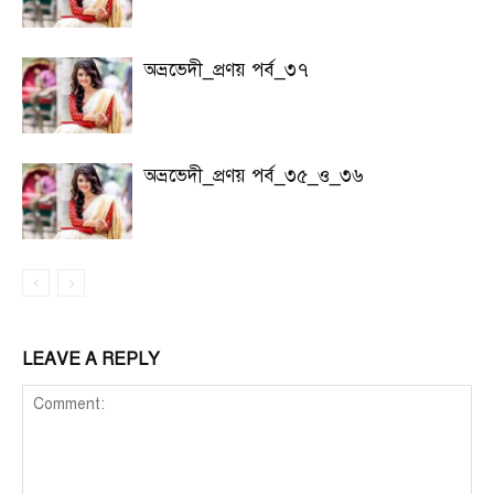
অভ্রভেদী_প্রণয় পর্ব_৩৭
অভ্রভেদী_প্রণয় পর্ব_৩৫_ও_৩৬
LEAVE A REPLY