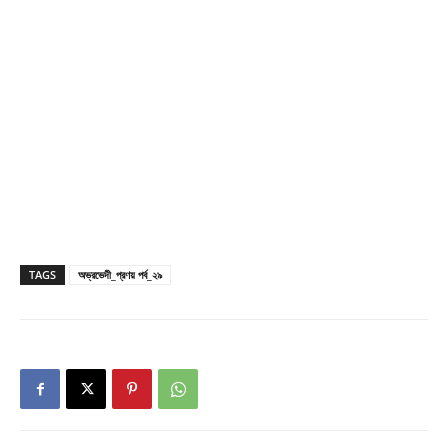
TAGS
অভ্রভেদী_প্রণয় পর্ব_২৯