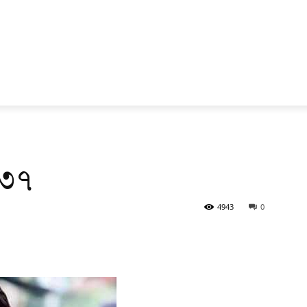
_৩৭
4943
0