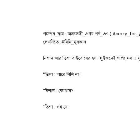
গল্পের_নাম : অভ্রভেদী_প্রণয় পর্ব_৩৭ ( #crazy_for_
লেখনিতে :#মিমি_মুসকান
নিশান আর তিশা বাইরে বের হয়। দুইজনেই ‌শপিং মল এ 
“তিশা : আরে নিশি না।
“নিশান : কোথায়?
“তিশা : ওই যে।