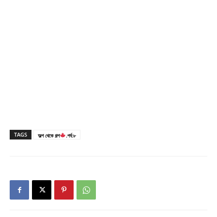
TAGS
অল্প থেকে গল্প
.পর্ব:৮