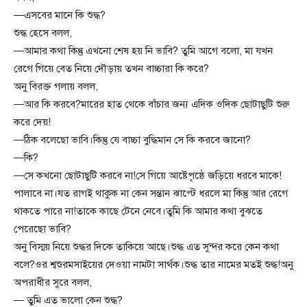
—এসবের মানে কি শুদ্ধ?
শুদ্ধ হেসে বলল,
—আমার কথা কিন্তু এখনো শেষ হয় নি ভাবি? তুমি আগে বলো, মা যখন
রেগে গিয়ে বেত নিয়ে দৌড়ায় তখন বাচ্চারা কি করে?
অনু বিরক্ত গলায় বলল,
—আর কি করবে?মারের হাত থেকে বাঁচার জন্য এদিক ওদিক ছোটাছুটি শুরু
করে দেয়!
—ঠিক বলেছো ভাবি।কিন্তু যে বাচ্চা বুদ্ধিমান সে কি করবে জানো?
—কি?
—সে কখনো ছোটাছুটি করবে না!সে গিয়ে আষ্টেপৃষ্ঠে জড়িয়ে ধরবে মাকে!
পালাবে না।যত রাগই থাকুক না কেন সন্তান ঝাপ্টে ধরলে মা কিন্তু আর রেগে
থাকতে পারে না!তাকে কাছে টেনে নেবে।তুমি কি আমার কথা বুঝতে
পেরেছো ভাবি?
অনু বিস্ময় নিয়ে শুদ্ধর দিকে তাকিয়ে আছে।শুদ্ধ এত সুন্দর করে কেন কথা
বলে?ওর শ্বশুরমসাইয়ের দেওয়া নামটা সার্থক।শুদ্ধ তার নামের মতই শুদ্ধ!অনু
অপরাধীর সুরে বলল,
— তুমি এত ভালো কেন শুদ্ধ?