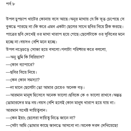
পর্ব:৮
উপল চুপচাপ খাটের কোনায় বসে আছে।অনুর মাথায় যে কি ভূত চেপেছে সে
বুঝতে পারছে না।কি করে এমন একটা ছেলের সাথে ছবির বিয়ে ঠিক করছে।
পাত্রের ছবি দেখেই ওর মাথা খারাপ হয়ে গেছে।ছেলেটাকে ওর সুবিধের মনে
হচ্ছে না।বয়সও বেশি মনে হচ্ছে।
উপল নড়েচড়ে সোজা হয়ে বসলো।গলাটা পরিষ্কার করে বললো,
—অনু তুমি কি সিরিয়াস?
—কোন ব্যাপারে?
—ছবির বিয়ে নিয়ে।
—কেন কোন সমস্যা?
—না মানে ছেলেটা তো আমার চেয়েও অনেক বড়।
—আরমান মানুষ হিসেবে অনেক ভালো।ছবিকে কে ও ভালো রাখবে।অন্তত
তোমারদের মত নয়।বয়স বেশি হলেই কোন মানুষ খারাপ হয়ে যায় না।
আরমান যথেষ্ট দায়িত্ববান।
—কেন ইয়াং ছেলেরা দায়িত্ব নিতে জানে না?
—সেটা আমি তোমার কাছে জানতে আসবো না।অনেক দরদ দেখিয়েছো