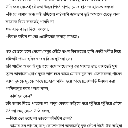
উনি চলে যেতেই মৌনতা শুদ্ধর পিঠে চাপড় মেরে হাসতে হাসতে বললো,
–কি রে আমার জন্য কষ্ট হচ্ছিলো না?আমি জানতাম তুই আমাকে ছেড়ে অন্য
কাউকে বিয়ে করতেই পারবি না।
শুদ্ধ হাত ঝাড়া দিয়ে বললো,
–বিরক্ত করিস না তো।এমনিতেই অসহ্য লাগছে।
শুদ্ধ ভেতরে চলে গেলো।অনুর ঠোঁটে তখন বিশ্বজয়ের হাসি।ভারী শরীর নিয়ে
গুটিগুটি পায়ে ছবির ঘরের দিকে ছুটলো সে।
ছবি খাটের ওপর উপুড় হয়ে বসে আছে।অনু ওর মাথায় হাত রাখতেই মুখ
তুলে তাকালো।চোখ ফুলে লাল হয়ে আছে।মাথার চুল সব এলোমেলো,গায়ের
জামা দুমড়ে মুচড়ে আছে।চেহারা মলিন হয়ে আছে।চোখভর্তি টলমল করা
পানি!অনুর নরম গলায় বলল,
—কাঁদছিস কেন?
ছবি জবাব দিতে পারলো না।অনুর কোমর জড়িয়ে ধরে ফুঁপিয়ে ফুঁপিয়ে কেঁদে
উঠলো।অনু হেসে উঠে বলল,
—বিয়ে তো হচ্ছে না তাহলে কাঁদছিস কেন?
—আমার ভয় লাগছে আপু।আশেপাশে তাকালেই বুক কেঁপে উঠে।শুদ্ধ ভাইয়া