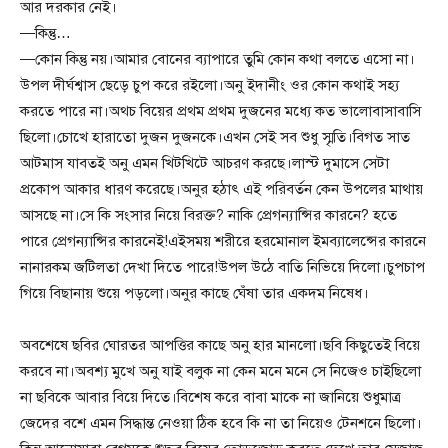
আর দরকার নেই।
—কিন্তু…
—কোন কিন্তু নয়।আমার বোনের ব্যাপারে তুমি কোন কথা বলতে এসো না।
উপল দীর্ঘশ্বাস ছেড়ে চুপ করে রইলো।অনু ইদানীং ওর কোন কথাই সহ্য
করতে পারে না।অথচ বিয়ের প্রথম প্রথম দুজনের মধ্যে কত ভালোবাসাবাসি
ছিলো।চোখে হারাতো দুজন দুজনকে।এখন সেই সব শুধু স্মৃতি।বিগত সাত
আটমাস যাবতই অনু এমন খিটখিটে আচরণ করছে।লাস্ট দুমাসে সেটা
প্রকোপ আকার ধারণ করেছে।অনুর হঠাৎ এই পরিবর্তন কেন উপলের মাথায়
আসছে না।সে কি সংসার নিয়ে বিরক্ত? নাকি প্রেগন্যান্সির কারনে? হতে
পারে প্রেগন্যান্সির কারনেই!এইসময় শরীরে হরমোনাল ইমব্যালেন্সের কারনে
নানারকম জটিলতা দেখা দিতে পারে!উপল উঠে বাতি নিভিয়ে দিলো।চুপচাপ
গিয়ে বিছানায় শুয়ে পড়লো।অনুর কাছে ঘেঁষা তার একদম নিষেধ।
অবশেষে ছবির ঘোরতর আপত্তির কাছে অনু হার মানলো।ছবি কিছুতেই বিয়ে
করবে না।অবশ্য মুখে অনু যাই বলুক না কেন মনে মনে সে নিজেও চাইছিলো
না ছবিকে আবার বিয়ে দিতে।বিশেষ করে বাবা মাকে না জানিয়ে শুধুমাত্র
জেদের বশে এমন সিদ্ধান্ত নেওয়া ঠিক হবে কি না তা নিয়েও টেনশনে ছিলো।