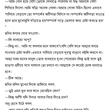
—আমি বোন হয়ে যেটা তোকে শেখাতে পারলাম না শুদ্ধ আমাকে সেটা
শিখিয়ে দিলো।আমি সত্যি অনেক বোকা।আমার বোঝা উচিৎ ছিলো এভাবে
পালিয়ে বেড়ালে তো সম্পর্কের জটিলতা মিটবে না।সম্পর্কের জটিলতা ভাংতে
হলে তার মুখোমুখি দাঁড়াতে হয়!সম্পর্কে গড়ে তোলার জন্য চেষ্টা করতে হয়!
”
ছবির কথার ঘোর ভাংলো।
—কি ভাবছো আপু?
—কিছু না।..আমি যা বললাম মনে থাকবে?বেশি বেশি করে আম্মার কাছে
যাওয়ার চেষ্টা করবি।এভাবে পালিয়ে বেড়ালে দূরত্ব বাড়বে বইকি কমবে না।
আম্মা নরম মনের মানুষ।তোর ব্যবহারে দুঃখ পেয়েছেন।কিন্তু তাই বলে তুই
হাতপা গুটিয়ে বসে থাকলে তো চলবে না।আম্মাকে যে করেই হোক মানাতে
হবে।
—ঠিক আছে।
ছবির মলিন মুখের দিকে তাকিয়ে বলল,
—তুই এমন মুখ ভার করে রেখেছিস কেন?
—কিন্তু আন্টি যদি উনার আবার বিয়ে দিতে চান?
অনু হেসে উঠে বলল,