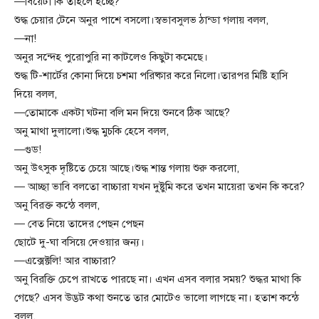
—বিয়েটা কি তাহলে হচ্ছে?
শুদ্ধ চেয়ার টেনে অনুর পাশে বসলো।স্বভাবসুলভ ঠান্ডা গলায় বলল,
—না!
অনুর সন্দেহ পুরোপুরি না কাটলেও কিছুটা কমেছে।
শুদ্ধ টি-শার্টের কোনা দিয়ে চশমা পরিষ্কার করে নিলো।তারপর মিষ্টি হাসি
দিয়ে বলল,
—তোমাকে একটা ঘটনা বলি মন দিয়ে শুনবে ঠিক আছে?
অনু মাথা দুলালো।শুদ্ধ মুচকি হেসে বলল,
—গুড!
অনু উৎসুক দৃষ্টিতে চেয়ে আছে।শুদ্ধ শান্ত গলায় শুরু করলো,
— আচ্ছা ভাবি বলতো বাচ্চারা যখন দুষ্টুমি করে তখন মায়েরা তখন কি করে?
অনু বিরক্ত কন্ঠে বলল,
— বেত নিয়ে তাদের পেছন পেছন
ছোটে দু-ঘা বসিয়ে দেওয়ার জন্য।
—এক্সেক্টলি! আর বাচ্চারা?
অনু বিরক্তি চেপে রাখতে পারছে না। এখন এসব বলার সময়? শুদ্ধর মাথা কি
গেছে? এসব উদ্ভট কথা শুনতে তার মোটেও ভালো লাগছে না। হতাশ কন্ঠে
বলল,