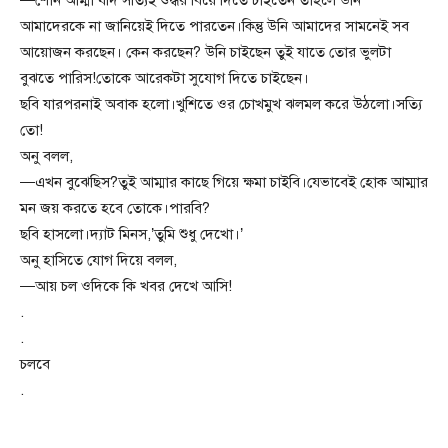
—শোন আম্মা যদি সত্যিই শুদ্ধর বিয়ে দিতে চাইতেন তাহলে উনি
আমাদেরকে না জানিয়েই দিতে পারতেন।কিন্তু উনি আমাদের সামনেই সব
আয়োজন করছেন। কেন করছেন? উনি চাইছেন তুই যাতে তোর ভুলটা
বুঝতে পারিস!তোকে আরেকটা সুযোগ দিতে চাইছেন।
ছবি যারপরনাই অবাক হলো।খুশিতে ওর চোখমুখ ঝলমল করে উঠলো।সত্যি
তো!
অনু বলল,
—এখন বুঝেছিস?তুই আম্মার কাছে গিয়ে ক্ষমা চাইবি।যেভাবেই হোক আম্মার
মন জয় করতে হবে তোকে।পারবি?
ছবি হাসলো।দ্যাট মিনস,’তুমি শুধু দেখো।’
অনু হাসিতে যোগ দিয়ে বলল,
—আয় চল ওদিকে কি খবর দেখে আসি!
.
.
চলবে
.