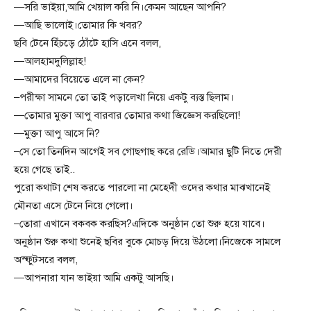
—সরি ভাইয়া,আমি খেয়াল করি নি।কেমন আছেন আপনি?
—আছি ভালোই।তোমার কি খবর?
ছবি টেনে হিঁচড়ে ঠোঁটে হাসি এনে বলল,
—আলহামদুলিল্লাহ!
—আমাদের বিয়েতে এলে না কেন?
–পরীক্ষা সামনে তো তাই পড়ালেখা নিয়ে একটু ব্যস্ত ছিলাম।
—তোমার মুক্তা আপু বারবার তোমার কথা জিজ্ঞেস করছিলো!
—মুক্তা আপু আসে নি?
–সে তো তিনদিন আগেই সব গোছগাছ করে রেডি।আমার ছুটি নিতে দেরী
হয়ে গেছে তাই..
পুরো কথাটা শেষ করতে পারলো না মেহেদী ওদের কথার মাঝখানেই
মৌনতা এসে টেনে নিয়ে গেলো।
–তোরা এখানে বকবক করছিস?এদিকে অনুষ্ঠান তো শুরু হয়ে যাবে।
অনুষ্ঠান শুরু কথা শুনেই ছবির বুকে মোচড় দিয়ে উঠলো।নিজেকে সামলে
অস্ফুটসরে বলল,
—আপনারা যান ভাইয়া আমি একটু আসছি।