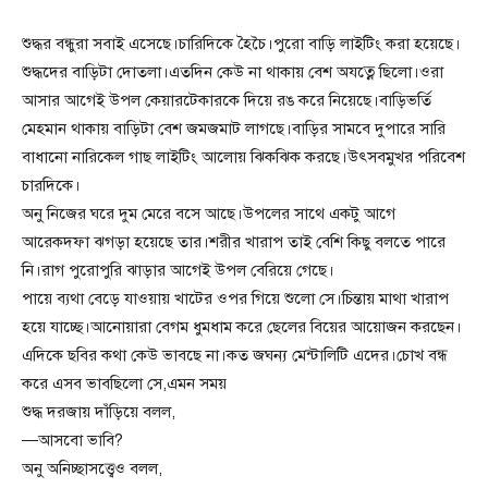
শুদ্ধর বন্ধুরা সবাই এসেছে।চারিদিকে হৈচৈ।পুরো বাড়ি লাইটিং করা হয়েছে।
শুদ্ধদের বাড়িটা দোতলা।এতদিন কেউ না থাকায় বেশ অযত্নে ছিলো।ওরা
আসার আগেই উপল কেয়ারটেকারকে দিয়ে রঙ করে নিয়েছে।বাড়িভর্তি
মেহমান থাকায় বাড়িটা বেশ জমজমাট লাগছে।বাড়ির সামবে দুপারে সারি
বাধানো নারিকেল গাছ লাইটিং আলোয় ঝিকঝিক করছে।উৎসবমুখর পরিবেশ
চারদিকে।
অনু নিজের ঘরে দুম মেরে বসে আছে।উপলের সাথে একটু আগে
আরেকদফা ঝগড়া হয়েছে তার।শরীর খারাপ তাই বেশি কিছু বলতে পারে
নি।রাগ পুরোপুরি ঝাড়ার আগেই উপল বেরিয়ে গেছে।
পায়ে ব্যথা বেড়ে যাওয়ায় খাটের ওপর গিয়ে শুলো সে।চিন্তায় মাথা খারাপ
হয়ে যাচ্ছে।আনোয়ারা বেগম ধুমধাম করে ছেলের বিয়ের আয়োজন করছেন।
এদিকে ছবির কথা কেউ ভাবছে না।কত জঘন্য মেন্টালিটি এদের।চোখ বন্ধ
করে এসব ভাবছিলো সে,এমন সময়
শুদ্ধ দরজায় দাঁড়িয়ে বলল,
—আসবো ভাবি?
অনু অনিচ্ছাসত্ত্বেও বলল,