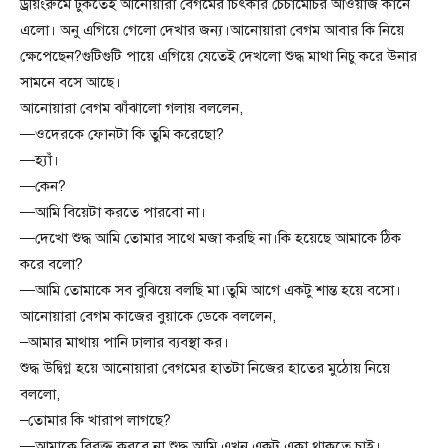
ড্রয়িংরুমে ঢুকতেই আনোয়ারা বেগমের চিৎকার চেঁচামেচির আওয়াজ কানে
এলো। অনু এগিয়ে গেলো দেখার জন্য।আনোয়ারা বেগম আবার কি নিয়ে
ক্ষেপেছেন?গুটিগুটি পায়ে এগিয়ে যেতেই দেখলো শুদ্ধ মাথা নিচু করে উনার
সামনে বসে আছে।
আনোয়ারা বেগম ঝাঁঝালো গলায় বললেন,
—ওদেরকে ফোনটা কি তুমি করেছো?
—হ্যাঁ।
—কেন?
—আমি বিয়েটা করতে পারবো না।
—দেখো শুদ্ধ আমি তোমার সাথে মজা করছি না।কি হয়েছে আমাকে ঠিক
করে বলো?
—আমি তোমাকে সব বুঝিয়ে বলছি মা।তুমি আগে একটু শান্ত হয়ে বসো।
আনোয়ারা বেগম কাজের বুয়াকে ডেকে বললেন,
–আমার মাথায় পানি ঢালার ব্যবস্থা কর।
শুদ্ধ উদ্বিগ্ন হয়ে আনোয়ারা বেগমের হাতটা নিজের হাতের মুঠোয় নিয়ে
বললো,
–তোমার কি খারাপ লাগছে?
—আমাকে বিরক্ত করবে না শুদ্ধ আমি এখন একটু একা থাকতে চাই।