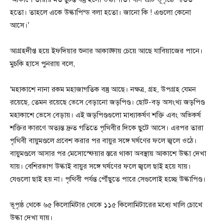
হতো। তাহলে একে উল্কাপিন্ড বলা হতো। জানো কি ! এগুলো কেনো
আসে।’
আগ্রহদীপ্ত হয়ে ইফদিয়ার শুনার আকাঙ্ক্ষায় চেয়ে আছে যাবিয়াজের পানে।
মুচকি হাসে পুনরায় বলে,
‘মহাকাশে নানা রকম মহাজাগতিক বস্তু আছে। নক্ষত্র, গ্রহ, উপগ্রহ যেমন
রয়েছে, তেমন রয়েছে ভেসে বেড়ানো জড়পিণ্ড। ছোট-বড় অসংখ্য জড়পিণ্ড
মহাকাশে ভেসে বেড়ায়। এই জড়পিণ্ডগুলো মাধ্যাকর্ষণ শক্তি এবং অভিকর্ষ
শক্তির কারণে অত্যন্ত দ্রুত গতিতে পৃথিবীর দিকে ছুটে আসে। এরপর তারা
পৃথিবী বায়ুমণ্ডলে প্রবেশ করার পর বায়ুর সঙ্গে ঘর্ষণের ফলে জ্বলে ওঠে।
বায়ুমণ্ডলে আসার পর মেসোস্ফেয়ার স্তরে থাকা অবস্থায় আকাশে উল্কা দেখা
যায়। বেশিরভাগ উল্কাই বায়ুর সঙ্গে ঘর্ষণের ফলে জ্বলে ছাই হয়ে যায়।
যেগুলো ছাই হয় না। পৃথিবী পর্যন্ত পৌঁছুতে পারে সেগুলোই হচ্ছে উল্কাপিণ্ড।
ভূপৃষ্ঠ থেকে ৬৫ কিলোমিটার থেকে ১১৫ কিলোমিটারের মধ্যে খালি চোখে
উল্কা দেখা যায়।