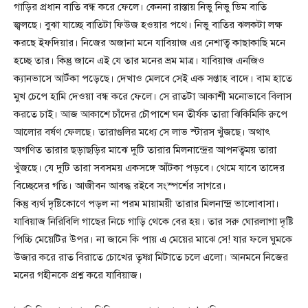
গাড়ির প্রধান বাতি বন্ধ করে ফেলে। কেননা রাস্তায় নিভু নিভু ডিম বাতি
জ্বলছে। বুঝা যাচ্ছে বাতিটা ফিউজ হওয়ার পথে। নিভু বাতির ঝলকটা লক্ষ
করছে ইফদিয়ার। নিজের অজানা মনে যাবিয়াজ এর নেশাত্ব কাছাকাছি মনে
হচ্ছে তার। কিন্তু জানে এই যে তার মনের ভ্রম মাত্র। যাবিয়াজ এনজিও
ক্যানভাসে আটঁকা পড়েছে। দেখাও মেলবে সেই এক সপ্তাহ বাদে। বাম হাতে
মুখ চেপে হামি দেওয়া বন্ধ করে ফেলে। সে রাতটা আকাশী মনোভাবে বিলাস
করতে চাই। আজ আকাশে চাঁদের চৌপাশে ঘন তীর্যক তারা ঝিকিমিকি রুপে
আলোর বর্ষণ ফেলছে। তারাগুলির মধ্যে সে লাভ স্টারস খুঁজছে। অথাৎ
অগণিত তারার ছড়াছড়ির মাঝে দুটি তারার মিলনান্দ্রের আপনত্বময় তারা
খুঁজছে। যে দুটি তারা সবসময় একসঙ্গে আঁটকা পড়বে। থেমে যাবে তাদের
বিচ্ছেদের গতি। আজীবন আবদ্ধ রইবে সংস্পর্শের সাগরে।
কিন্তু ব্যর্থ দৃষ্টিকোণে পড়ল না পরম মায়াময়ী তারার মিলনান্দ্র ভালোবাসা।
যাবিয়াজ নিরিবিলি গাছের নিচে গাড়ি থেকে বের হয়। তার সরু ঘোরলাগা দৃষ্টি
পিচ্চি মেয়েটির উপর। না জানে কি পায় এ মেয়ের মাঝে সে! যার ফলে ঘুমকে
উজার করে রাত বিরাতে চোখের তৃষ্ণা মিটাতে চলে এলো। আনমনে নিজের
মনের গহীনকে প্রশ্ন করে যাবিয়াজ।