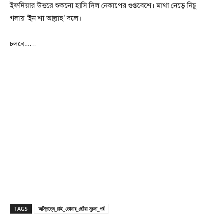
ইফদিয়ার উত্তরে শুকনো হাসি দিল নেকাপের গুপ্তবেশে। মাথা নেড়ে নিচু
গলায় ‘ইন শা আল্লাহ’ বলে।
চলবে…..
TAGS
অস্তিত্বে_চাই_তোমার_ছোঁয়া সূচনা_পর্ব