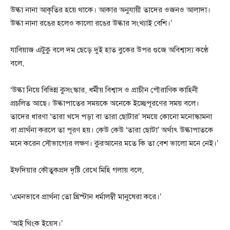
উল্কা নানা আকৃতির হয়ে থাকে। আকার অনুযায়ী তাদের ওজনও আলাদা।
উল্কা নানা রঙের হলেও কালো রঙের উল্কার সংখ্যাই বেশি।’
যাবিয়াজ এটুকু বলে দম ছেড়ে দুই হাত বুকের উপর গুজে অবিশ্বাস্য কণ্ঠে
বলে,
‘উল্কা নিয়ে বিভিন্ন কুসংস্কার, ধর্মীয় বিশ্বাস ও প্রাচীন পৌরাণিক কাহিনী
প্রচলিত আছে। উল্কাপাতের সময়কে অনেকে ইচ্ছেপূরণের সময় বলে।
তাদের ধারণা ‘তারা খসে পড়া বা তারা ছোটার’ সময়ে কোনো মনোস্কামনা
বা প্রার্থনা করলে তা পূরণ হয়। কেউ কেউ ‘তারা ছোটা’ অর্থাৎ উল্কাপাতকে
মনে করেন সৌভাগ্যের লক্ষণ। কুরআনের মতে কি তা বেশ ভালো মনে নেই।’
ইফদিয়ার কৌতুকপ্রদ দৃষ্টি রেখে মিহি গলায় বলে,
‘এমনভাবে প্রার্থনা তো খ্রিস্টান ধর্মালম্বী মানুষেরা করে।’
‘আই থিংক ইয়েস।’