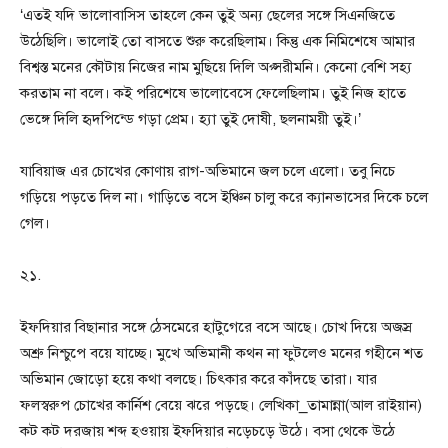
‘এতই যদি ভালোবাসিস তাহলে কেন তুই অন্য ছেলের সঙ্গে সিএনজিতে
উঠেছিলি। ভালোই তো বাসতে শুরু করেছিলাম। কিন্তু এক নিমিশেষে আমার
বিশ্বস্ত মনের কৌটায় নিজের নাম মুছিয়ে দিলি অপ্সরীমনি। কেনো বেশি সহ্য
করতাম না বলে। কই পরিশেষে ভালোবেসে ফেলেছিলাম। তুই নিজ হাতে
ভেঙ্গে দিলি হৃদপিন্ডে গড়া প্রেম। হ্যা তুই দোষী, ছলনাময়ী তুই।’
যাবিয়াজ এর চোখের কোণায় রাগ-অভিমানে জল চলে এলো। তবু নিচে
গড়িয়ে পড়তে দিল না। গাড়িতে বসে ইঞ্চিন চালু করে ক্যানভাসের দিকে চলে
গেল।
২১.
ইফদিয়ার বিছানার সঙ্গে ঠেসমেরে হাটুগেরে বসে আছে। চোখ দিয়ে অজস্র
অশ্রু নিশ্চুপে বয়ে যাচ্ছে। মুখে অভিমানী কথন না ফুটলেও মনের গহীনে শত
অভিমান জোড়ো হয়ে কথা বলছে। চিৎকার করে কাঁদছে তারা। যার
ফলস্বরুপ চোখের কার্নিশ বেয়ে ঝরে পড়ছে। লেখিকা_তামান্না(আল রাইয়ান)
কট কট দরজায় শব্দ হওয়ায় ইফদিয়ার নড়েচড়ে উঠে। বসা থেকে উঠে