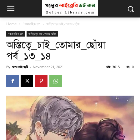
Home
"ধারাবাহিক গল্প
অস্তিত্বে চাই তোমার ছোঁয়া
"ধারাবাহিক গল্প
অস্তিত্বে চাই তোমার ছোঁয়া
অস্তিত্বে_চাই_তোমার_ছোঁয়া
পর্ব_১৩_১৪
By
গল্পের লাইব্রেরি
-
November 21, 2021
3615
0