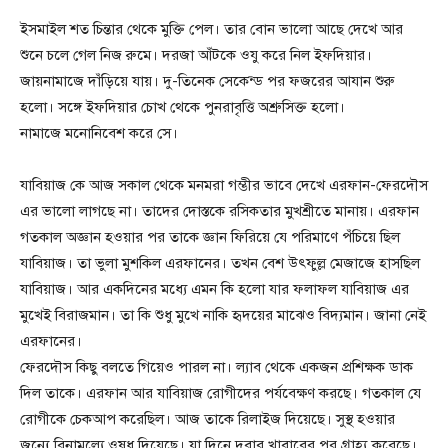
ইসমাইল শত চিন্তার থেকে মুক্তি পেল। তার বোন ভালো আছে দেখে আর
শুনে চলে গেল নিজ রুমে। দরজা আঁটকে ওযু করে নিল ইফদিয়ার।
জায়নামাজে দাঁড়িয়ে যায়। দু-তিনেক সেকেন্ড পর ফজরের আযান শুরু
হলো। সঙ্গে ইফদিয়ার চোখ থেকে পুনরাবৃত্তি অশ্রুসিক্ত হলো।
নামাজে মনোনিবেশ করে সে।
যাবিয়াজ কে আজ সকাল থেকে মনমরা গম্ভীর ভাবে দেখে এরফান-ফেরদৌস
এর ভালো লাগছে না। তাদের দোস্তকে রসিকতার মুখশ্রীতে মানায়। এরফান
গতকাল অজ্ঞান হওয়ার পর তাকে জ্ঞান ফিরিয়ে যে পরিমাণে পঁচিয়ে ছিল
যাবিয়াজ। তা ভুলা মুশকিল এরফানের। তখন বেশ উৎফুল্ল মেজাজে হাসছিল
যাবিয়াজ। আর একদিনের মধ্যে এমন কি হলো যার ফলাফল যাবিয়াজ এর
মুখেই বিরাজমান। তা কি শুধু মুখে নাকি হৃদয়ের মাঝেও বিদ্যমান। জানা নেই
এরফানের।
ফেরদৌস কিছু বলতে গিয়েও পারল না। ল্যাব থেকে একজন প্রশিক্ষক ডাক
দিল তাকে। এরফান আর যাবিয়াজ রোগীদের পর্যবেক্ষণ করছে। গতকাল যে
রোগীকে চেকআপ করেছিল। আজ তাকে রিলাইজ দিয়েছে। সুস্থ হওয়ার
জন্যে বিনামূল্যে ওষুধ দিয়েছে। যা দিনে দুবার খাবারের পর গ্রাহ্য করেছে।