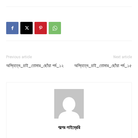
Previous article
Next article
অস্তিত্বে_চাই_তোমার_ছোঁয়া পর্ব_১২
অস্তিত্বে_চাই_তোমার_ছোঁয়া পর্ব_১৫
গল্পের লাইব্রেরি