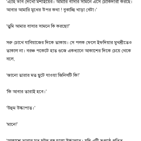
‘এ্যাহ ভাব দেখো মশাইয়ের। আমারি বাসার সামনে এসে চৌকিদারী করছে।
আবার আমারি মুখের উপর কথা ! বুঝাচ্ছি খাড়া বেটা।’
‘তুমি আমার বাসার সামনে কি করছো!’
সরু চোখে যাবিয়াজের দিকে তাকায়। সে পলক ফেলে ইফদিয়ার মুখশ্রীতেও
তাকাল না। বরঞ্চ পকেটে হাত গুজে একধ্যানে আকাশের দিকে চেয়ে থেকে
বলে,
‘জানো তারার মত ছুটে যাওয়া জিনিসটি কি!’
‘কি আবার তারাই হবে।’
‘উহুম উল্কাপাত।’
‘মানে!’
‘আকাশে তারার মত ছুটন্ত বস্তু হলো উল্কাপাত। যদি এটি ভূপৃষ্ঠে পতিত