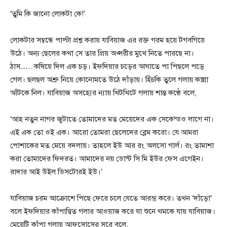
‘তুমি কি জানো লোকটা কে!’
লোকটার সম্বন্ধে পাল্টা প্রশ্ন করায় যাবিয়াজ এর রক্ত গরম হয়ে টগবগিয়ে
উঠে। অন্য ছেলের কথা সে তার প্রিয় অপ্সরীর মুখে নিতে পারছে না।
ঠাস….. কষিয়ে দিল এক চড়। ইফদিয়ার চড়ের আঘাতে পা পিছলে পড়ে
গেল। ছলছল অশ্রু নিয়ে কোনোমতে উঠে দাঁড়ায়। হিঁচকি তুলে গলায় কান্না
আঁটকে নিল। যাবিয়াজ অসহ্যের ন্যায় খিটখিটে গলায় শান্ত কণ্ঠে বলে,
‘আহ নতুন নাগর জুটাতে তোমাদের মত মেয়েদের এক সেকেন্ডও লাগে না।
এই এক তো ওই এক। আরো তোমরা ছেলেদের ব্লেম করো। যে আমরা
পোশাকের মত মেয়ে বদলায়। তাহলে ইউ আর রং অলসো গার্ল। রং তামাশা
করা তোমাদের ফিদরত। আমাদের নয় ডোন্ট সি মি ইউর ফেস এগেইন।
রাদার আই উইল ডিসটোরই ইউ।’
যাবিয়াজ চরম আক্রোশে পিছে ফেরে চলে যেতে আরম্ভ করে। তখন ‘দাঁড়ো’
বলে ইফদিয়ার কাঁপান্বিত গলার আওয়াজ করে যা শুনে থমকে যায় যাবিয়াজ।
মেয়েটি কাঁপা গলায় আফসোসের সুরে বলে,