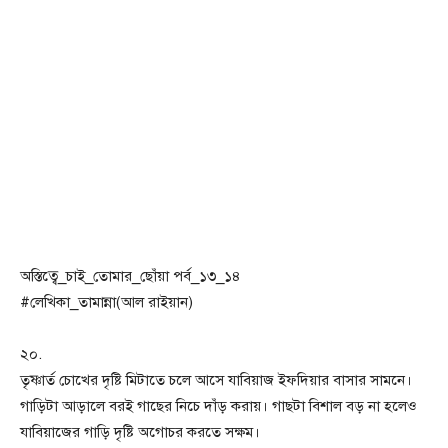
অস্তিত্বে_চাই_তোমার_ছোঁয়া পর্ব_১৩_১৪
#লেখিকা_তামান্না(আল রাইয়ান)
২০.
তৃষ্ণার্ত চোখের দৃষ্টি মিটাতে চলে আসে যাবিয়াজ ইফদিয়ার বাসার সামনে।
গাড়িটা আড়ালে বরই গাছের নিচে দাঁড় করায়। গাছটা বিশাল বড় না হলেও
যাবিয়াজের গাড়ি দৃষ্টি অগোচর করতে সক্ষম।