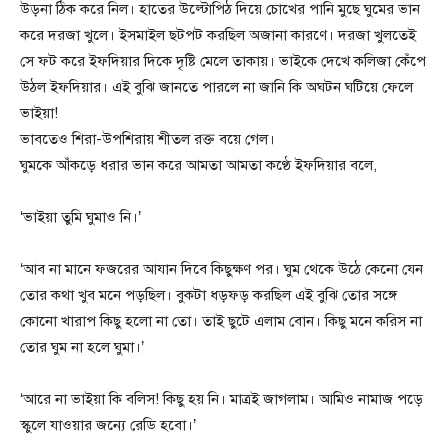
উড়না ঠিক করে নিল। হাতের উল্টোপিঠ দিয়ে চোখের পানি মুছে ঘুমের ভান
করে দরজা খুলে। ইসমাইল ছটপট করছিল অজানা কারণে। দরজা খুলতেই
সে ফট করে ইফদিয়ার দিকে দৃষ্টি মেলে তাকায়। ভাইকে দেখে কলিজা কেঁপে
উঠল ইফদিয়ার। এই বুঝি জানতে পারলে না জানি কি অঘটন ঘটিয়ে ফেলে
ভাইয়া!
ভাবতেও শিরা-উপশিরায় শীতল রক্ত বয়ে গেল।
ঘুমকে আঁকড়ে ধরার ভান করে আমতা আমতা কণ্ঠে ইফদিয়ার বলে,
‘ভাইয়া তুমি ঘুমাও নি।’
‘আব না মানে ফজরের আযান দিবে কিছুক্ষণ পর। ঘুম থেকে উঠে কেনো যেন
তোর কথা খুব মনে পড়ছিল। বুকটা ধড়ফড় করছিল এই বুঝি তোর সঙ্গে
কোনো খারাপ কিছু হলো না তো। তাই ছুটে এলাম বোন। কিছু মনে করিস না
তোর ঘুম না হলে ঘুমা।’
‘আরে না ভাইয়া কি বলিস! কিছু হয় নি। মাত্রই জাগলাম। আমিও নামাজ পড়ে
স্কুলে যাওয়ার জন্যে রেডি হবো।’