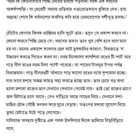
‘আমি কি কোনোভাবে পিচ্চি মেয়ের মায়ায় পড়লাম! নাকি এক ধরনের
আকর্ষণশক্তি। যা মেয়েটি আমায় প্রতিবার ওতপ্রোতভাবে বুঝিয়ে দেয়। হায়
আল্লাহ! শেষে কি সর্বনাশের কবলিত কবি হয়ে প্রেমরোগের বর্শীভূত হলাম।’
ঠোঁটের কোণায় ঝিলক প্রাপ্তিময় হাসি ফুটে তার। তবুও সে প্রকাশ করবে না।
কেনো করবে পিচ্চি মেয়ে সে। বয়সের তফাৎ তাও খুব বেশি হবে বলে মনে
হয় না। মনের একরাশ ভাবনার ছেদ ঘটে চুলকানির কারণে। বিরক্ততে ‘ব’
উচ্চারণ করতে গিয়েও করল না। নরম ঢিলেঢালা কালশিরা রঙের টি-শার্ট আর
গাড় নীল রঙের নরম ঢিলা প্যান্ট পরেছে। যা পায়ের টাখনুর উপর পর্যন্ত
বিরাজমান। গাড় নীলরঙটি আঁধারে গাড় কালো রঙের ন্যায় দৃশ্যমান হচ্ছে।
যার ফলে মশার অজস্র কামড় সহ্য করতে হচ্ছে তার। তার চেয়ে বড় কথা
হলো মশারা রক্তের ঘ্রাণ যেখানে সেখানে পেয়েই যায়। তাই তো রক্তের ঘ্রাণে
স্বাদ মিটাতে চলে আসে। সেও দাঁড়িয়ে আছে গাছের নিচে। যেখানে মশা-
মাছির চৌদ্দ গৌষ্ঠি ভনভন করে ঘুরে বেড়ায়। অতঃপর মশারা সুযোগ নিয়ে
তৃষ্ণা মেটাতে উঠে পড়ে লেগেছে।
যাবিয়াজ অসহায় দৃষ্টিতে এক পলক ইফদিয়ার দিকে তাকিয়ে বিড়বিড়িয়ে
বলে,