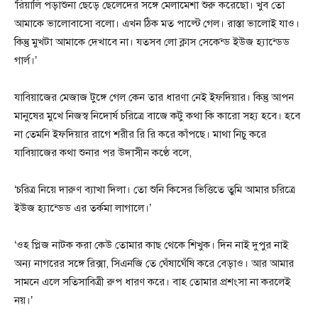
‘রিয়ালি পড়াশুনা ছেড়ে ছেলেদের সঙ্গে মেলামেশা শুরু করেছো। খুব তো
আমাকে ভালোবাসো বলো। এখন ঠিক মত পাল্টে গেল। রাস্তা ভালোই যাও।
কিন্তু মুখটা আমাকে দেখাবে না। যতসব লো ক্লাস সেকেন্ড ইউজ হ্যান্ডেড
গার্ল।’
যাবিয়াজের মেজাজ টুঙ্গে গেল কেন তার ধারণা নেই ইফদিয়ার। কিন্তু আপন
মানুষের মুখে নিজস্ব নিদোর্ষ চরিত্রে বাজে কটু কথা কি কারো সহ্য হবে। হবে
না তেমনি ইফদিয়ার রাগে শরীর রি রি করে কাঁপছে। মাথা নিচু করে
যাবিয়াজের কথা শুনার পর উদাসীন কণ্ঠে বলে,
‘চরিত্র নিয়ে দারুণ ব্যাখা দিলা। তো শুনি কিসের ভিত্তিতে তুমি আমার চরিত্রে
ইউজ হ্যান্ডেড এর তর্কমা লাগালে।’
‘ওহ প্লিজ নাটক করা কেউ তোমার কাছ থেকে শিখুক। দিন নাই দুপুর নাই
অন্য নাগরের সঙ্গে রিক্সা, সিএনজি তে ঘেঁষাঘেঁষি করে বেড়াও। আর আমার
সামনে এলে সতিসাবিত্রী রুপ ধারণ করে। বাহ তোমার প্রশংসা না করলেই
নয়।’