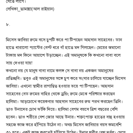
যেতে লাগে।
লেখিকা_তামান্না(আল রাইয়ান)
৮.
মিসেস জাবিয়া রুমে বসে চুপটি করে পা টিপছেন আহসান সাহেবের। ডান
হাতে ধারালো প্যান্টের বেল্ট ধরে বাঁ হাতে মদ গিলছেন। মেয়ের জমানো
টাকায় মদ কিনে আয়াশে উড়াচ্ছেন। এই অমানুষকে কি কখনো বাবা বলে
সায় দেওয়া যায়!
কখনো নয় যে মানুষ বাবা নামে কলঙ্গ সে বাবা নয় একজন অমানুষের
প্রতিচ্ছবি। তবুও এই অমানুষের সঙ্গে চুপ করে সংসার চালিয়ে যাচ্ছেন মিসেস
জাবিয়া। এখনো স্বামীর রাগান্বিত হওয়ার ভয়ে পা টিপছেন। আহসান
সাহেবের বেড রুমের বাহির থেকে ড্রয়িং রুমে মেঝে পরিষ্কার করছেন
হালিমা। আড়চোখে কয়েকবার আহসান সাহেবের রুম পরখ করছেন তিনি।
তাও উনাদের চোখ ফাঁকি দিয়ে। হালিমা বেগম বয়সে ত্রিশ বছরের বেশি
হবেন। তাও শরীরে বেশ জোর আছে উনার। শক্তপোক্ত হাতের বাহু হওয়ায়
সহজে কাজ করে হাঁপিয়ে উঠেন না। অথচ মিসেস জাবিয়ার বয়স কমবেশি
৩১ হবে। একটু কাজ করতেই হাঁপিয়ে উঠেন। উনার শরীর বেশ দূর্বল। মেয়ে