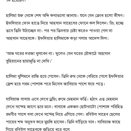
‘কি হয়েছিল?’
হালিমা শুরু থেকে শেষ অব্দি কথাগুলো জানায়। শুনে যেন ক্রোধ হলো ভীষণ।
ইফদিয়ার ফোন হাতে নিয়ে আহসান সাহেবের ফোনে কল দিলেন। রিং হচ্ছে
তবে তিনি উঠাচ্ছেন না। পর পর তিনবার চেষ্টা করেও পাওয়া গেল না
আহসান সাহেবকে। ইফদিয়ার হালিমাকে কড়া গলায় আদেশ দিল।
‘আজ ঘরের দরজা খুলবেন না। ভুলেও যেন ঘরের চৌকাঠে আহসান
বুহিয়ানের ছায়ামূতি না দেখি।’
হালিমা খুশিমনে রাজি হয়ে গেলেন। তিনি রুম থেকে বেরিয়ে গেলে ইফদিয়ার
ফ্রেশ হয়ে গরম পোশাক পরে মিসেস জাবিয়ার পাশে শুয়ে পড়ে।
যাবিয়াজ বাসায় এসে দেখে ড্রয়িং রুমে মেহমান ভর্তি। হঠাৎ এত মেহমান
দেখে সন্দেহ জাগে তার মনে। বাবাকে একজন ছোটখাটো পোশাক পরিহিত
রমণীর পাশে বসা দেখে সন্দেহ নিয়ে এগিয়ে গেল। রবিউল সাহেব ছেলের
পায়ের শব্দ অনুভব করে মুচকি হাসেন। তিনি দাঁড়িয়ে যান। যাবিয়াজ কাছে
গিয়ে রবিউল সাহেবকে জড়িয়ে ধরে বলে,