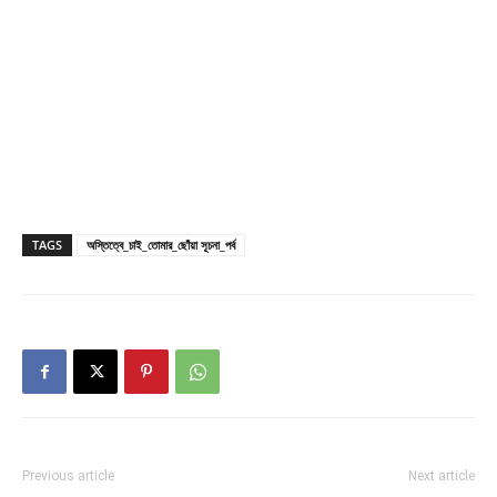
TAGS
অস্তিত্বে_চাই_তোমার_ছোঁয়া সূচনা_পর্ব
Previous article
Next article