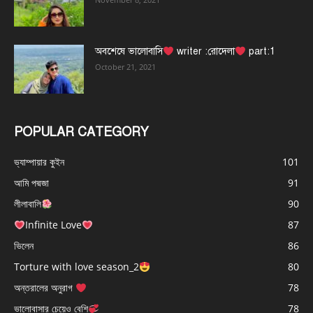
অবশেষে ভালোবাসি
writer :রোদেলা
part:1
October 21, 2021
POPULAR CATEGORY
ভ্যাম্পায়ার কুইন
101
আমি পদ্মজা
91
লীলাবালি
90
Infinite Love
87
ভিলেন
86
Torture with love season_2
80
অন্তরালের অনুরাগ
78
ভালোবাসার চেয়েও বেশি
78