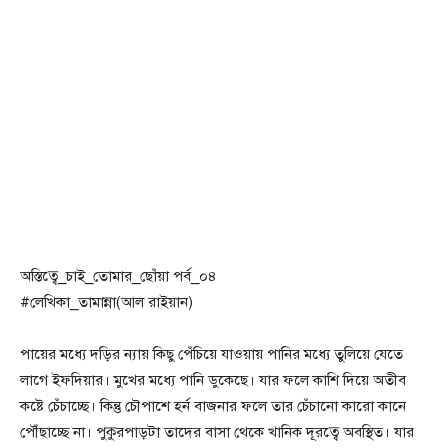
অস্তিত্বে_চাই_তোমার_ছোঁয়া পর্ব_০৪
#লেখিকা_তামান্না(আল রাইয়ান)
পায়ের মধ্যে দড়ির ন্যায় কিছু পেঁচিয়ে যাওয়ায় পানির মধ্যে তুলিয়ে যেতে
লাগে ইফদিয়ার। মুখের মধ্যে পানি ডুকেছে। যার ফলে কাশি দিয়ে অতীব
কষ্টে চেঁচাচ্ছে। কিন্তু চৌপাশে হর্ন বাজনার ফলে তার চেঁচানো কারো কানে
পৌঁছাচ্ছে না। পুকুরপাড়টা তাদের বাসা থেকে খানিক দূরত্বে অবস্থিত। যার