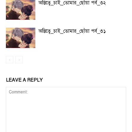
অস্তিত্বে_চাই_তোমার_ছোঁয়া পর্ব_৩২
অস্তিত্বে_চাই_তোমার_ছোঁয়া পর্ব_৩১
LEAVE A REPLY