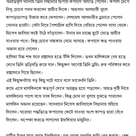
অপ্রতিকূল ঘটনায় তিনি বিছানার ছিপায় কপালে আঘাত পেলেন। কপাল চেপে
নিভু চোখে পরখ করলেন স্বামীর দিকে। আহসান আলমারী খুলে
কাপড়চোপড় উজার করে ফেললেন। শেষমেষ আলমারীর ড্রয়ারে পেলেন
সোনার হারটা। সেটা নিয়ে পৈশাচিক হাসি দিয়ে বেরিয়ে গেলেন বাসা থেকে।
মিসেস জাবিয়া কষ্টে উঠে দাঁড়ালেন। উনার মন চাচ্ছে ছুটে যেতে স্বামীর
যাওয়ার পথে। কিন্তু চোখে অন্ধকার নেমে আসছে। কপালে ক্ষত পাওয়ায়
অজ্ঞান হয়ে গেলেন।
হালিমা উচ্চ শব্দ শুনে রান্নাঘর হতে উঁকি দিলেন। তখন মালিককে বের হতে
দেখে তিনি তড়িঘড়ি রুমে যান। কিছুক্ষণ আগেই তিনি ড্রয়িং রুম পরিষ্কার করে
রান্নাঘরে গিয়ে ছিলেন।
এই কিছুক্ষণটায় বড় কিছু ঘটে যাবে বলে ভাবেননি তিনি।
রুমে এসে মালকিনকে ক্ষতপূর্ণ দেখে অপ্রস্তুত হয়ে পড়লেন। আহত দৃষ্টি নিয়ে
মালকিনের পাশে বসে ডাক দিলেন। কিন্তু চোখ না খুলায় বুঝতে পারলেন
মালকিন অজ্ঞান হয়েছেন। সাবধানে মিসেস জাবিয়াকে বিছানায় শুয়িয়ে
দিলেন। ঘরোয়া পদ্ধতিতে কপালের কেটে যাওয়া অংশ কাপড় দ্বারা বেঁধে
দিলেন। অপেক্ষা করতে লাগলেন ইফদিয়ার মামুনির।
মাটির উপর শুয়ে আছে ইফদিয়ার। মুখ থেকে অনর্গল পানি বের করছে। বেশ