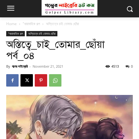
Home
"ধারাবাহিক গল্প
অস্তিত্বে চাই তোমার ছোঁয়া
"ধারাবাহিক গল্প
অস্তিত্বে চাই তোমার ছোঁয়া
অস্তিত্বে_চাই_তোমার_ছোঁয়া
পর্ব_০৪
By
গল্পের লাইব্রেরি
-
November 21, 2021
4513
0