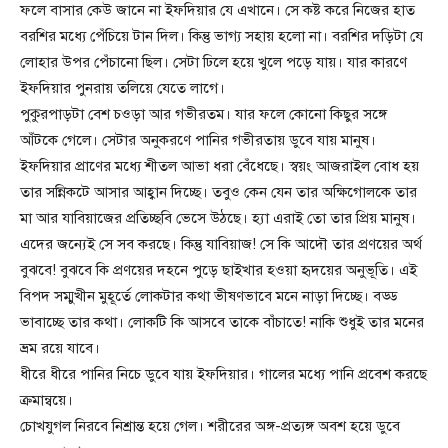
ফলে বাসার কেউ জানে না ইফদিয়ার যে এখানে। সে কষ্ট করে নিজের হাত
বরশির মধ্যে পেঁচিয়ে টান দিল। কিন্তু ভাগ্য সহায় হলো না। বরশির দড়িটা যে
লোহার উপর পেঁচানো ছিল। সেটা ঢিলে হয়ে খুলে পড়ে যায়। যার কারণে
ইফদিয়ার পুনরায় তলিয়ে যেতে লাগে।
পুকুরপাড়টা বেশ চওড়া আর গভীরতম। যার ফলে কোনো কিছুর সঙ্গে
আঁটকে গেলে। সেটার অনুকরণে পানির গভীরতায় ডুবে যায় মানুষ।
ইফদিয়ার প্রাণের মধ্যে শীতল আভা ধরা বেঁধেছে। স্বয়ং আজরাইল বোধ হয়
তার সন্নিকটে আসার আহ্বান দিচ্ছে। তবুও কেন যেন তার অক্ষিগোলকে তার
মা আর যাবিয়াজের প্রতিচ্ছবি ভেসে উঠছে। হ্যা এরাই তো তার প্রিয় মানুষ।
এদের জন্যেই সে সব করছে। কিন্তু যাবিয়াজ! সে কি আদৌ তার প্রণয়ের অর্থ
বুঝবে! বুঝবে কি প্রণয়ের দহনে পুড়ে ছাইখার হওয়া হৃদয়ের অনুভূতি। এই
বিপদ সম্মুখীন মুহূর্তে লোকটার কথা ভীষণভাবে মনে নাড়া দিচ্ছে। বড্ড
ভাবাচ্ছে তার কথা। লোকটি কি আসবে তাকে বাঁচাতে! নাকি শুধুই তার মনের
ভ্রম রয়ে যাবে।
ধীরে ধীরে পানির নিচে ডুবে যায় ইফদিয়ার। গালের মধ্যে পানি প্রবেশ করছে
ক্রমান্বয়ে।
চোখযুগল নিরবে নিশ্রান্ত হয়ে গেল। শরীরের অঙ্গ-প্রত্যঙ্গ অবশ হয়ে ডুবে