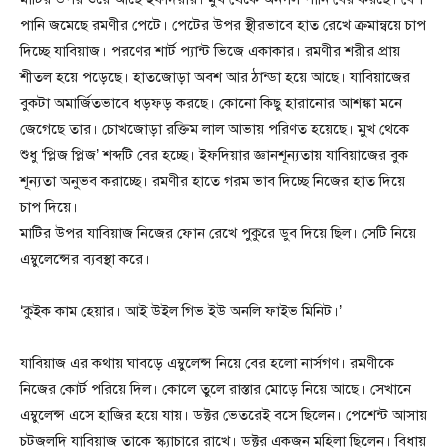
পানি জমেছে রমণীর পেটে। পেটের উপর স্থীরভাবে হাত রেখে ক্রমান্বয়ে চাপ
দিচ্ছে যাবিয়াজ। পরণের শার্ট প্যান্ট ভিজে একাকার। রমণীর শরীর প্রায়
শীতল হয়ে পড়েছে। হাতজোড়া অবশ আর ঠান্ডা হয়ে আছে। যাবিয়াজের
বুকটা অমার্জিতভাবে ধড়ফড় করছে। কোনো কিছু হারানোর আশঙ্কা মনে
জেগেছে তার। চোখজোড়া রক্তিম লাল আভায় পরিণত হয়েছে। মুখ থেকে
শুধু ‘প্লিজ প্লিজ’ শব্দটি বের হচ্ছে। ইফদিয়ার জ্ঞানশূন্যতায় যাবিয়াজের বুক
শূন্যতা অনুভব করাচ্ছে। রমণীর হাতে গরম ভাব দিচ্ছে নিজের হাত দিয়ে
চাপ দিয়ে।
মাটির উপর যাবিয়াজ নিজের ফোন রেখে পুকুরে ডুব দিয়ে ছিল। সেটি নিয়ে
এম্বুলেন্সের ব্যবস্থা করে।
‘কুইক কাম হেয়ার। আই উইল গিভ ইউ অনলি ফাইভ মিনিট।’
যাবিয়াজ এর কথায় ঘাবড়ে এম্বুলেন্স নিয়ে বের হলো নার্সগণ। রমণীকে
নিজের কোর্ট পরিয়ে দিল। কোলে তুলে রাস্তার মোড়ে নিয়ে আছে। সেখানে
এম্বুলেন্স এসে হাজির হয়ে যায়। ডক্টর ভেতরেই বসে ছিলেন। পেশেন্ট আসায়
চটজলদি যাবিয়াজ তাকে স্ক্যাচারে রাখে। ডক্টর একজন মহিলা ছিলেন। বিধায়