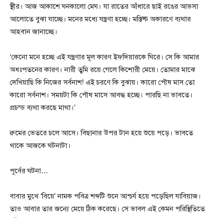
স্থীর। আজ আকাশে ঘনকালো মেঘ। যা রাতের আঁধারে ছাই রঙের আভসা
আলোতে বুঝা যাচ্ছে। মনের মধ্যে যন্ত্রণা হচ্ছে। মস্তিষ্ক অকারণে ব্যথার
আহবান জানাচ্ছে।
‘কেনো মনে হচ্ছে এই যন্ত্রণার মূল কারণ ইফদিয়ারকে ঘিরে। সে কি আমার
অধঃপতনের কারণ। নারী তুমি রয়ে গেলে কিশোরী মেয়ে। তোমার মাঝে
দেখিয়াছি কি নিজের সর্বনাশ! এই চরণে কি বুঝায়। কারো পৌষ মাস তো
কারো সর্বনাশ। সময়টা কি পৌষ মাসে আবদ্ধ হচ্ছে। পারছি না ভাবতে।
প্রচন্ড ব্যথা করছে মাথা।’
রুমের ভেতরে চলে আসে। বিছানার উপর টান হয়ে শুয়ে পড়ে। ভাবতে
থাকে আজকে ঘটনাটা।
পূর্বের ঘটনা…
বাবার মুখে ‘বিয়ে’ নামক পবিত্র শব্দটি শুনে আশ্চর্য হয়ে পড়েছিল যাবিয়াজ।
তাও আবার তার জন্যে মেয়ে ঠিক করেছে। সে ভাবল এই কেমন পরিস্থিতিতে