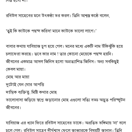
লিপ্ত হবো না।’
রবিউল সাহেবের মনে উৎকণ্ঠা ভর করল। তিনি আশ্বস্ত কণ্ঠে বলেন,
‘তুই কি কাউকে পছন্দ করিস! মানে কাউকে ভালো লাগে।’
বাবার কথায় যাবিয়াজ চুপ হয়ে গেল। মনের মধ্যে একটি নাম উঁকিঝুঁকি হয়ে
চলাফেরা করছে। তবে কার নাম ! তার কোনো মেয়েকে পছন্দ হয়নি।
জীবনের একমাত্র আসল জিনিস হলো অপ্রত্যাশিত জিনিস। অন্য সবকিছুই
কেবল মায়া।
মোহ আর মায়া
দুটোই যেন ঘোর আপত্তি
দাম্ভিক ব্যক্তিত্ব, মিষ্টি কথার মোহ
ভালোবাসা জড়িয়ে স্বপ্নে জড়ানোর মোহ এগুলো সত্যি বড্ড অদ্ভুত পরিস্ফুটন
জীবনের।
যাবিয়াজ এর ধ্যান ফিরে রবিউল সাহেবের ডাকে। অপ্রতিভ ভঙ্গিমায় ‘না’ বলে
চলে গেল। রবিউল সাহেব দীর্ঘশ্বাস ফেলে জাব্বারকে বিষয়টি জানান। তিনি