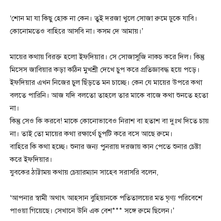
‘শোন মা যা কিছু হোক না কেন। তুই দরজা খুলে সোজা রুমে ঢুকে যাবি।
কোনোমতেও বাহিরে আসবি না। কসম দে আমায়।’
মায়ের কথায় বিরক্ত হলো ইফদিয়ার। সে সোজাসুজি নাকচ করে দিল। কিন্তু
মিসেস জাবিয়ার কড়া কঠিন মুখশ্রী দেখে চুপ করে প্রতিজ্ঞাবদ্ধ হয়ে পড়ে।
ইফদিয়ার এখন নিজের চুল ছিঁড়তে মন চাচ্ছে। কেন যে মায়ের উপরে কথা
বলতে পারিনি। আজ যদি বলতো তাহলে তার মাকে বাজে কথা শুনতে হতো
না।
কিন্তু সেও কি করবে! মাকে কোনোভাবেও নিরাশ বা হতাশ বা দুঃখ দিতে চায়
না। তাই তো মায়ের কথা রক্ষার্থে চুপটি করে বসে আছে রুমে।
বাহিরে কি কথা হচ্ছে। শুনার জন্য পুনরায় দরজায় কান পেতে শুনার চেষ্টা
করে ইফদিয়ার।
যুবকের ঠাট্টাময় কথায় চেয়ারম্যান সাহেব সরাসরি বলেন,
‘আপনার স্বামী অথাৎ আহসান বুহিয়ানকে পতিতালয়ের মত ঘৃণ্য পরিবেশে
পাওয়া গিয়েছে। সেখানে উনি এক বেশ*** সঙ্গে রুমে ছিলেন।’