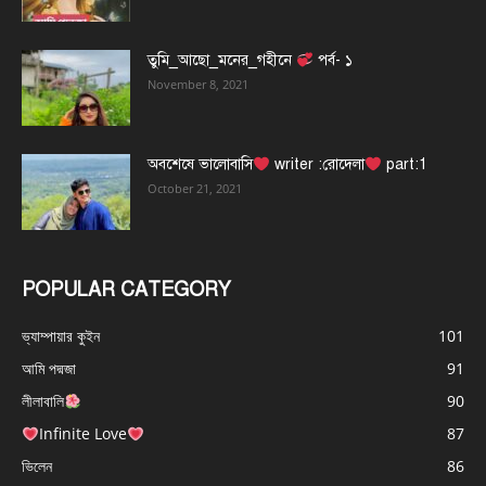
তুমি_আছো_মনের_গহীনে
পর্ব- ১
November 8, 2021
অবশেষে ভালোবাসি
writer :রোদেলা
part:1
October 21, 2021
POPULAR CATEGORY
ভ্যাম্পায়ার কুইন
101
আমি পদ্মজা
91
লীলাবালি
90
Infinite Love
87
ভিলেন
86