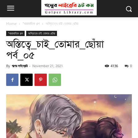
Home
"ধারাবাহিক গল্প
অস্তিত্বে চাই তোমার ছোঁয়া
"ধারাবাহিক গল্প
অস্তিত্বে চাই তোমার ছোঁয়া
অস্তিত্বে_চাই_তোমার_ছোঁয়া
পর্ব_০৫
By
গল্পের লাইব্রেরি
-
November 21, 2021
4136
0