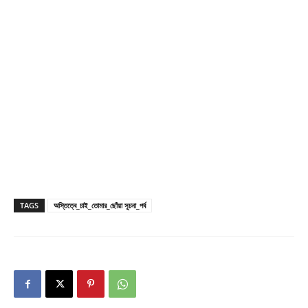
TAGS
অস্তিত্বে_চাই_তোমার_ছোঁয়া সূচনা_পর্ব