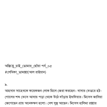
অস্তিত্বে_চাই_তোমার_ছোঁয়া পর্ব_০৫
#লেখিকা_তামান্না(আল রাইয়ান)
৯.
আহসান সাহেবকে কয়েকজন লোক মিলে জেরা করছেন। বাসার ভেতরে হট্ট-
গোলের শব্দ ভেসে আসায় পড়া থেকে উঠে দাঁড়ায় ইফদিয়ার। মিসেস জাবিয়া
জেগেছেন প্রায় অনেকক্ষণ হলো। বেশ সুস্থ আছেন। মিসেস হালিমা রান্নার