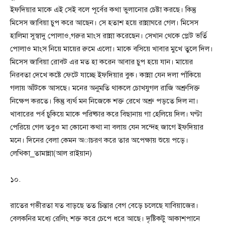
ইফদিয়ার মাকে এই সেই বলে পূর্বের কথা ভুলানোর চেষ্টা করছে। কিন্তু
মিসেস জাবিয়া চুপ করে আছেন। সে হতাশ হয়ে রান্নাঘরে গেল। মিসেস
হালিমা সুস্বাদু পোলাও,গরুর মাংস রান্না করেছেন। সেখান থেকে প্লেট ভর্তি
পোলাও মাংস নিয়ে মায়ের রুমে এলো। মাকে বসিয়ে খাবার মুখে তুলে দিল।
মিসেস জাবিয়া রোবট এর মত হা করেন আবার চুপ হয়ে যান। মায়ের
নিরবতা দেখে কষ্টে ফেটে যাচ্ছে ইফদিয়ার বুক। কান্না যেন দলা পাঁকিয়ে
গলায় আঁটকে আসছে। মনের অনুমতি থাকলে চোখযুগল রাজি অশ্রুসিক্ত
নিক্ষেপ করতে। কিন্তু ব্যর্থ মন নিজেকে শক্ত রেখে অশ্রু পড়তে দিল না।
খাবারের পর্ব চুকিয়ে মাকে পরিষ্কার করে বিছানায় গা হেলিয়ে দিল। ঘণ্টা
পেরিয়ে গেল তবুও মা কোনো কথা না বলায় যেন সন্দেহ জাগে ইফদিয়ার
মনে। দিনের বেলা কেমন অাচরণ করে তার অপেক্ষায় শুয়ে পড়ে।
লেখিকা_তামান্না(আল রাইয়ান)
১০.
রাতের গভীরতা যত বাড়ছে তত চিন্তার বেগ বেড়ে চলেছে যাবিয়াজের।
বেলকনির মধ্যে রেলিং শক্ত করে চেপে ধরে আছে। দৃষ্টিকটু আকাশপানে