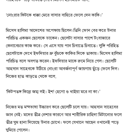
‘নোংরার কিটকে ধাক্কা মেরে বাসার বাহিরে ফেলে দেন কাকি।’
মিসেস হালিমা আদেশের অপেক্ষায় ছিলেন।তিনি ফোন বের করে উনার
পরিচিত একজন ছেলেকে ডাকেন। ছেলেটা বাসার পাশে টংবাজারে
কেনাবেচার কাজ করে। সে এসে যায় পান চিবাতে চিবাতে। লুঙ্গি পরিহিত
ছেলেটাকে দেখে ইফদিয়ার ভ্রু কুঁচকে কাকির দিকে তাকায়। মিসেস হালিমা
পরিচিত বলে অবগত করেন। ইফদিয়ার মাকে রুমে নিয়ে গেল। ছেলেটি
আহসান সাহেবকে উঠিয়ে নোংরা আবর্জনাপূর্ণ জায়গায় ছুঁড়ে ফেলে দিল।
নিজের হাত ঝাড়তে থেকে বলে,
‘কিটপতঙ্গ কিল্লে জম্ম লই। ইশ! হেগো গু খাইয়া মরে না কা।’
নিজের মত মন্দভাষা উচ্চারণ করে ছেলেটি চলে যায়। আহসান সাহেবের
জ্ঞান নেই। মদের তীব্র নেশার কারণে আর শারীরিক চাহিদা মিটানোর ফলে
তীব্র ঘুম হানা দিয়েছে উনার চোখে। ফলে যেখানে আছেন ওখানেই পড়ে
ঘুমিয়ে গেলেন।