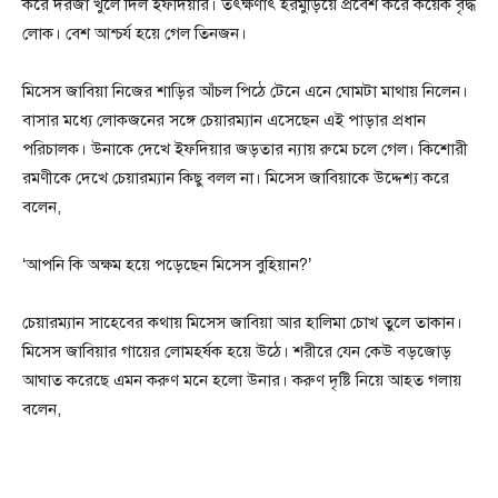
করে দরজা খুলে দিল ইফদিয়ার। তৎক্ষণাৎ হরমুড়িয়ে প্রবেশ করে কয়েক বৃদ্ধ
লোক। বেশ আশ্চর্য হয়ে গেল তিনজন।
মিসেস জাবিয়া নিজের শাড়ির আঁচল পিঠে টেনে এনে ঘোমটা মাথায় নিলেন।
বাসার মধ্যে লোকজনের সঙ্গে চেয়ারম্যান এসেছেন এই পাড়ার প্রধান
পরিচালক। উনাকে দেখে ইফদিয়ার জড়তার ন্যায় রুমে চলে গেল। কিশোরী
রমণীকে দেখে চেয়ারম্যান কিছু বলল না। মিসেস জাবিয়াকে উদ্দেশ্য করে
বলেন,
‘আপনি কি অক্ষম হয়ে পড়েছেন মিসেস বুহিয়ান?’
চেয়ারম্যান সাহেবের কথায় মিসেস জাবিয়া আর হালিমা চোখ তুলে তাকান।
মিসেস জাবিয়ার গায়ের লোমহর্ষক হয়ে উঠে। শরীরে যেন কেউ বড়জোড়
আঘাত করেছে এমন করুণ মনে হলো উনার। করুণ দৃষ্টি নিয়ে আহত গলায়
বলেন,