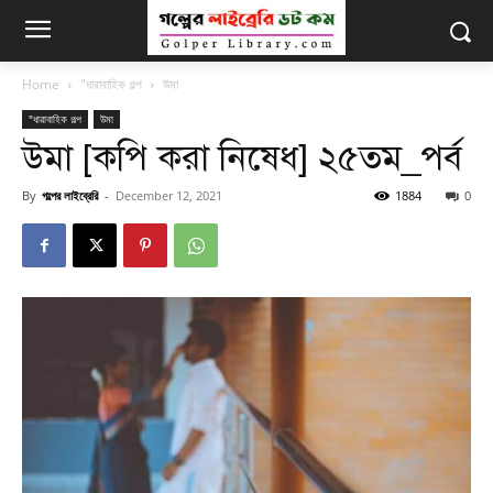
Home
"ধারাবাহিক গল্প
উমা
"ধারাবাহিক গল্প
উমা
উমা [কপি করা নিষেধ] ২৫তম_পর্ব
By
গল্পের লাইব্রেরি
-
December 12, 2021
1884
0