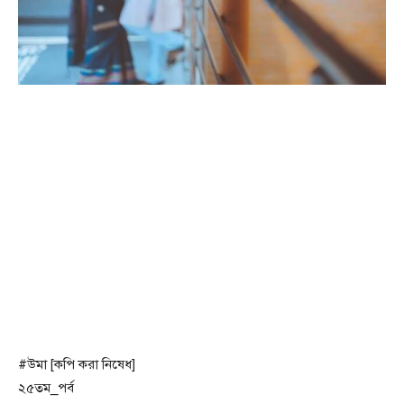
#উমা [কপি করা নিষেধ]
২৫তম_পর্ব