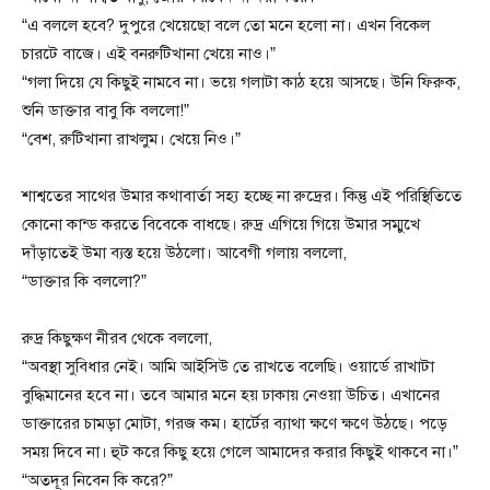
“এ বললে হবে? দুপুরে খেয়েছো বলে তো মনে হলো না। এখন বিকেল
চারটে বাজে। এই বনরুটিখানা খেয়ে নাও।”
“গলা দিয়ে যে কিছুই নামবে না। ভয়ে গলাটা কাঠ হয়ে আসছে। উনি ফিরুক,
শুনি ডাক্তার বাবু কি বললো!”
“বেশ, রুটিখানা রাখলুম। খেয়ে নিও।”
শাশ্বতের সাথের উমার কথাবার্তা সহ্য হচ্ছে না রুদ্রের। কিন্তু এই পরিস্থিতিতে
কোনো কান্ড করতে বিবেকে বাধছে। রুদ্র এগিয়ে গিয়ে উমার সম্মুখে
দাঁড়াতেই উমা ব্যস্ত হয়ে উঠলো। আবেগী গলায় বললো,
“ডাক্তার কি বললো?”
রুদ্র কিছুক্ষণ নীরব থেকে বললো,
“অবস্থা সুবিধার নেই। আমি আইসিউ তে রাখতে বলেছি। ওয়ার্ডে রাখাটা
বুদ্ধিমানের হবে না। তবে আমার মনে হয় ঢাকায় নেওয়া উচিত। এখানের
ডাক্তারের চামড়া মোটা, গরজ কম। হার্টের ব্যাথা ক্ষণে ক্ষণে উঠছে। পড়ে
সময় দিবে না। হুট করে কিছু হয়ে গেলে আমাদের করার কিছুই থাকবে না।”
“অতদূর নিবেন কি করে?”