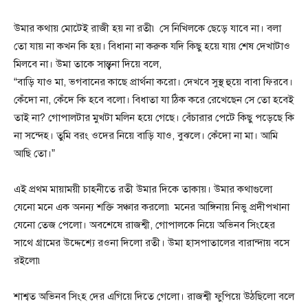
উমার কথায় মোটেই রাজী হয় না রতী৷ সে নিখিলকে ছেড়ে যাবে না। বলা
তো যায় না কখন কি হয়। বিধানা না করুক যদি কিছু হয়ে যায় শেষ দেখাটাও
মিলবে না। উমা তাকে সান্ত্বনা দিয়ে বলে,
“বাড়ি যাও মা, ভগবানের কাছে প্রার্থনা করো। দেখবে সুস্থ হুয়ে বাবা ফিরবে।
কেঁদো না, কেঁদে কি হবে বলো। বিধাতা যা ঠিক করে রেখেছেন সে তো হবেই
তাই না? গোপালটার মুখটা মলিন হয়ে গেছে। বেঁচারার পেটে কিছু পড়েছে কি
না সন্দেহ। তুমি বরং ওদের নিয়ে বাড়ি যাও, বুঝলে। কেঁদো না মা। আমি
আছি তো।”
এই প্রথম মায়াময়ী চাহনীতে রতী উমার দিকে তাকায়। উমার কথাগুলো
যেনো মনে এক অনন্য শক্তি সঞ্চার করলো৷ মনের আঙ্গিনায় নিভু প্রদীপখানা
যেনো তেজ পেলো। অবশেষে রাজশ্বী, গোপালকে নিয়ে অভিনব সিংহের
সাথে গ্রামের উদ্দেশ্যে রওনা দিলো রতী। উমা হাসপাতালের বারান্দায় বসে
রইলো৷
শাশ্বত অভিনব সিংহ দের এগিয়ে দিতে গেলো। রাজশ্বী ফুপিয়ে উঠছিলো বলে