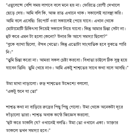
“এম্বুলেন্সে বেশি সময় লাগবে বলে মনে হয় না। ফেরিতে রোগী দেখালে
ছেড়ে দেয়। আমি বলি কি, আজ রাত এখানে থাক। সকালেই ব্যাবস্থা করি।
আমি বলে এসেছি৷ রিপোর্ট ওরা সকালেই পেয়ে যাবে। এখান থেকে
মোটামোটি চিকিৎসা দিয়েই সকালে নিয়ে যাবো। কিন্তু আমার চিন্তা সেটা না।
হুট করে এমন টা হলো কেনো? উনার কি আগে সমস্যা ছিলো?”
“বুকে ব্যাথা ছিলো, ঔষধ খেতো। কিন্তু এতোটা সাংঘাতিক হবে বুঝতে পারি
নি।”
“তুমি চিন্তা করো না। আমরা সকল চেষ্টা করবো। বিধাতা চাইলে ঠিক সুস্থ হয়ে
যাবেন তিনি৷ তুমি খেয়ে নাও। আমি একটু শাশ্বতের সাথে কথা বলে আসছি।”
উমা মাথা নাড়ালো। রুদ্র শাশ্বতের উদ্দেশ্যে বললো,
“একটু শুনে যা তো”
শাশ্বত কথা না বাড়িয়ে রুদ্রের পিছু পিছু গেলো। উমা থেকে অনেকটা দূরে
দাঁড়ালো তারা। শাশ্বত অবাক কন্ঠে জিজ্ঞেস করলো,
“হুট করে ডাকলি যে? ওখানেই বলতি। উমা তো ওখানে একা। ডাক্তার
ডাকলে তখন সমস্যা হবে।”