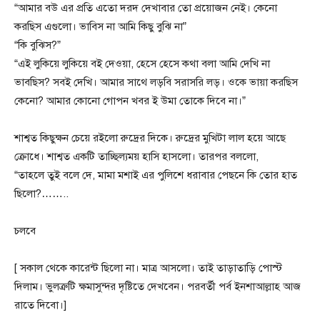
“আমার বউ এর প্রতি এতো দরদ দেখাবার তো প্রয়োজন নেই। কেনো
করছিস এগুলো। ভাবিস না আমি কিছু বুঝি না”
“কি বুঝিস?”
“এই লুকিয়ে লুকিয়ে বই দেওয়া, হেসে হেসে কথা বলা আমি দেখি না
ভাবছিস? সবই দেখি। আমার সাথে লড়বি সরাসরি লড়। ওকে ভায়া করছিস
কেনো? আমার কোনো গোপন খবর ই উমা তোকে দিবে না।”
শাশ্বত কিছুক্ষন চেয়ে রইলো রুদ্রের দিকে। রুদ্রের মুখিটা লাল হয়ে আছে
ক্রোধে। শাশ্বত একটি তাচ্ছিল্যময় হাসি হাসলো। তারপর বললো,
“তাহলে তুই বলে দে, মামা মশাই এর পুলিশে ধরাবার পেছনে কি তোর হাত
ছিলো?……..
চলবে
[ সকাল থেকে কারেন্ট ছিলো না। মাত্র আসলো। তাই তাড়াতাড়ি পোস্ট
দিলাম। ভুলত্রুটি ক্ষমাসুন্দর দৃষ্টিতে দেখবেন। পরবর্তী পর্ব ইনশাআল্লাহ আজ
রাতে দিবো।]