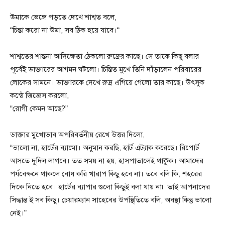
উমাকে ভেঙ্গে পড়তে দেখে শাশ্বত বলে,
“চিন্তা করো না উমা, সব ঠিক হয়ে যাবে।“
শাশ্বতের শান্তনা আদিক্ষেতা ঠেকলো রুদ্রের কাছে। সে তাকে কিছু বলার
পূর্বেই ডাক্তারের আগমন ঘটলো। চিন্তিত মুখে তিনি দাঁড়ালেন পরিবারের
লোকের সামনে। ডাক্তারকে দেখে রুদ্র এগিয়ে গেলো তার কাছে। উৎসুক
কন্ঠে জিজ্ঞেস করলো,
“রোগী কেমন আছে?”
ডাক্তার মুখোভাব অপরিবর্তনীয় রেখে উত্তর দিলো,
“ভালো না, হার্টের ব্যামো। অনুমান করছি, হার্ট এট্যাক করেছে। রিপোর্ট
আসতে দুদিন লাগবে। তত সময় না হয়, হাসপাতালেই থাকুক। আমাদের
পর্যবেক্ষনে থাকলে বোধ করি খারাপ কিছু হবে না। তবে বলি কি, শহরের
দিকে নিতে হবে। হার্টের ব্যাপার গুলো কিছুই বলা যায় না৷ তাই আপনাদের
সিদ্ধান্ত ই সব কিছু। চেয়ারম্যান সাহেবের উপস্থিতিতে বলি, অবস্থা কিন্তু ভালো
নেই।”