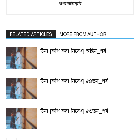
গল্পের লাইব্রেরি
RELATED ARTICLES
MORE FROM AUTHOR
উমা [কপি করা নিষেধ] অন্তিম_পর্ব
উমা [কপি করা নিষেধ] ৫৪তম_পর্ব
উমা [কপি করা নিষেধ] ৫৩তম_পর্ব