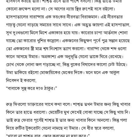
হাসফাস করছে তার। শাশ্বত এসে তার পাশে বসলো। কিন্তু তাতে উমার
কোনো ভ্রুক্ষেপ হলো না। সে আগের ন্যায় স্থির রুপেই বসে রইলো।
হাসপাতালের বারান্দায় এক ভয়ংকর নীরবতা বিরাজমান। এই নীরবতার
গাঢ়ত্ব যেনো বাড়ছে সময়ের সাথে সাথে। এক অদ্ভুত জায়গা এই হাসপাতাল,
সুখ দুঃখগুলো মিলে মিশে একাকার হয়ে যায়। কারোর চাপা আর্তনাদ শোনা
যাচ্ছে তো কারোর খুশির কল্লোল। একজনের কিছুক্ষণ পূর্বে পুত্র সন্তান হয়েছে
তো একজনের স্ত্রী মাত্র শ্বষ নিঃশ্বাস ত্যাগ করলো। বারান্দা থেকে শব্দ গুলো
কানে আসছে উমার। অপ্রকাশ্য এক অনুভূতি যেনো তাকে ঘিরে রেখেছে।
চোখ থেকে নোনা জল গড়াচ্ছে না, কিন্তু বুকের বিষাদের কালো ঢেউ উঠছে।
উমা তাকিয়ে রইলো মোজায়িকের মেঝের দিকে। মনে মনে এক আকুল
নিবেদন ই করলো,
“বাবাকে সুস্থ করে দাও ঠাকুর।”
রুদ্র ফিরলো ডাক্তারের সাথে কথা বলে। শাশ্বত তখন উমার জন্য কিছু খাবার
কিনে তার হাতে ধরালো। মেয়েটির মুখ দেখেই বোঝা যাচ্ছে সে কিছু খায় নি।
তাই রুদ্র ফেরার পূর্বেই শাশ্বত ই তার জন্য খাবার কিনে আনলো। কিন্তু গলা
দিয়ে রুটির টুকরোটা যেনো নামছে না উমার। সে ধীর স্বরে বললো,
“খাবো না শাশ্বত বাবু, জোর করবেন না দয়া করে।”