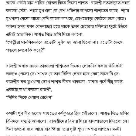
তাকে একটা মাম পানির বোতল কিনে দিলো শাশ্বত। রাজশ্বী নতজানুতে গ্রহন
করলো সেটা। শ্যাম মুখখানা কে বেশ পরিশ্রান্ত লাগলো শাশ্বতের কাছে। শ্যাম
মুখখানা যেনো আরো বেশি কালো লাগছে, চোখজোড়া কোঠরে চলে গেছে।
অবশ্য হৃদয় যখন বেদনাচ্ছন্ন হয়ে থাকে তখন চেহারায় মলিনতা ফুটে উঠবে
এটাই স্বাভাবিক। শাশ্বত স্মিত হাসি দিয়ে বললো,
“পেত্নীরা মানসিকভাবে এতোটা দূর্বল হয় জানা ছিলো না। এতোটা ভেঙ্গে
পড়লে চলবে কি করে?”
রাজশ্বী অবাক নয়নে তাকালো শাশ্বতের দিকে। লোকটির কথায় খানিকটা
লজ্জাও পেলো সে। শাশ্বত যে তার দিদির দেবর হবে সেটা ভাবে নি সে।
রাজশ্বীর নত মুখখানা দেখে শাশ্বত নীরব থাকলো। যাবার পূর্বে নীচু কন্ঠে
একটাই কথা বললো রাজশ্বী,
“দিদির দিকে খেয়াল রেখেন”
কথাটা খুব ধীর হলেও শাশ্বতের কর্ণকুহরে ঠিক পৌছালো। শাশ্বত স্মিত হাসির
বিনিময়ে সম্মতি জানালো। রাজশ্বীদের বিদায় দিয়ে হাসপাতালে ফিরলো সে।
উমা তখনো বসে আছে বারান্দায়৷ তার দৃষ্টি শূণ্য। অশান্ত লাগছে। মনটা