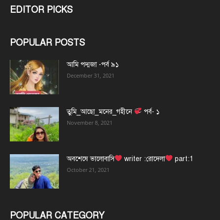
EDITOR PICKS
POPULAR POSTS
আমি পদ্মজা -পর্ব ৯১
December 31, 2021
তুমি_আছো_মনের_গহীনে
পর্ব- ১
November 8, 2021
অবশেষে ভালোবাসি
writer :রোদেলা
part:1
October 21, 2021
POPULAR CATEGORY