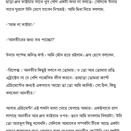
ছাড়া ধ্রুব ভাইয়ার সাথে খুব বেশি একটা কথা না বলতে। সেদিকে উনার
সাথে ঘুরলে উনি রেগে যাবেন নিশ্চয়ই। আমি দ্বিধা নিয়ে বললাম,
-‘আজ না ভাইয়া।’
-‘আনভীরের জন্য ভয় পাচ্ছো?’
উনার সন্দেহ জনিত কন্ঠ। আমি মৌন হয়ে রইলাম। ধ্রুব হেসে বললেন,
-‘রিলেক্স । আনভীর কিছুই বলবে না তোমায়। ও তো আর তোমার প্রতি
এট্রাক্টেড না যে বেশি পজেসিভ ফীল করবে। তাছাড়া তোমরা জাস্ট
এগ্রিমেন্টের জন্যই একসাথে আছো তা তো আমি জানিই। সো চিল, কিছু
বলবেনা আনভীর।’
আবার এগ্রিমেন্ট! এই শব্দটা মাথা খেয়ে ফেলছে আমার। একইসাথে রাগ
লাগছে আনভীর আর ধ্রুব ভাইয়ার ওপর। তবে আমি ভাবলাম বিষয়টা। উনি
তো আরভুল কিছু বলেননি। যেদিকে আমাদের সম্পর্কটা টিকে আছে একটা