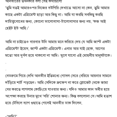
আনভীরের তখনকার বলা সেই কথাগুলো
‘তুমি যতই আমারওপর নিজের বউগিরি দেখাতে আসো না কেন, তুমি আমার
কাছে একটা এগ্রিমেন্ট ছাড়া আর কিছু না। আমি যা করছি সবকিছু করছি
দায়িত্ববোধের জন্য, কোনো ভালোবাসা-টালোবাসার জন্য নয়, ‘কজ আই
হেইট ইউ আহি।’
আমি না চাইতেও বারবার উনি আমায় মনে করিয়ে দেয় যে আমি জাস্ট একটা
এগ্রিমেন্ট! ইয়েস, জাস্ট একটা এগ্রিমেন্ট। এবার আর যাই হোক, আগের
মতো আর দুর্বল হয়ে থাকবো না আমি। ভুলে যাবো এই মোহনীয় মানুষটাকে।
.
.
বেডরুমে গিয়ে দেখি আনভীর ইতিমধ্যে গোসল সেরে বেরিয়ে আয়নার সামনে
দাঁড়িয়ে শার্ট পড়ছেন। আমি সেদিকে ভ্রুক্ষেপ না করে ক্লোজেট থেকে জামা
বের করতে লাগলাম কোচিংয়ে যাওয়ার জন্য। যদিও আমার কান অধীর হয়ে
অপেক্ষা করছে উনার মুখে ‘সরি’ শোনার জন্য। কিন্ত বললোনা সে।আমি হতাশ
হয়ে টেবিলে ব্যাগ গুছাতে গেলেই আনভীর ডাক দিলেন,
-‘আহি?’