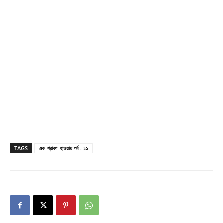
TAGS
এক_শ্রাবণ_হাওয়ায় পর্ব - ১১