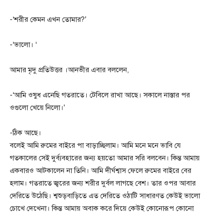
-‘শরীর কেমন এখন তোমার?’
-‘ভালো। ‘
আমার মৃদু প্রতিউত্তর ।আনভীর এবার বললেন,
-‘আমি ওষুধ এনেছি গতরাতে। টেবিলে রাখা আছে। সকালে নাস্তার পর
ওগুলো খেয়ে নিলো।’
-ঠিক আছে।
বলেই আমি রুমের বাইরে পা বাড়াচ্ছিলাম। আমি মনে মনে ভাবি যে
গতকালের সেই দুর্ব্যবহারের জন্য হয়তো আমার সরি বলবেন। কিন্ত আমায়
একবারও আটকালেন না তিনি। আমি দীর্ঘশ্বাস ফেলে রুমের বাইরে বের
হলাম। গতরাতে জ্বরের জন্য শরীর দুর্বল লাগছে বেশ। তার ওপর আবার
দেরিতে উঠেছি। শ্বশুড়বাড়িতে এত দেরিতে ওঠাটি সাধারণত কেউই ভালো
চোখে দেখেনা। কিন্ত আমায় অবাক করে দিয়ে কেউই কোনোরূপ কোনো