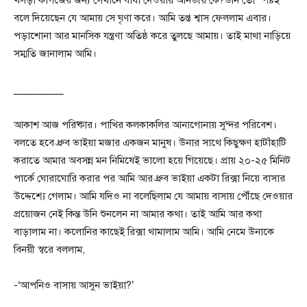
খসড়া কাগজের জন্য সেখানে বাধা দেওয়ার আনভীর কে?উনি তো স্পষ্টই
বলে দিয়েছেন যে আমায় সে ঘৃণা করে। আমি তপ্ত শ্বাস ফেললাম এবার।
পড়াশোনা আর মানসিক যন্ত্রণা অতিষ্ঠ করে তুলছে আমায়। তাই মাথা নাড়িয়ে
সম্মতি জানালাম আমি।
_________
আকাশ আজ পরিষ্কার। পাখির কলকাকলির আনাগোনায় সুন্দর পরিবেশ।
বলতে হবে ধ্রুব ভাইয়া মজার একজন মানুষ। উনার সাথে কিছুক্ষণ হাটাঁহাটি
করাতে আমার অবসন্ন মন নিমিষেই ভালো হয়ে গিয়েছে। প্রায় ২০-২৫ মিনিট
পার্কে ঘোরাঘোরি করার পর আমি আর ধ্রুব ভাইয়া একটা রিক্সা নিয়ে বাসার
উদ্দেশ্যে গেলাম। আমি যদিও না বলেছিলাম যে আমায় বাসায় পৌঁছে দেওয়ার
প্রয়োজন নেই কিন্ত উনি শুনলেন না আমার কথা। তাই আমি আর কথা
বাড়ালাম না। কলোনির কাছেই রিক্সা থামালাম আমি। আমি নেমে উনাকে
বিনয়ী স্বরে বললাম,
-‘আপনিও বাসায় আসুন ভাইয়া?’