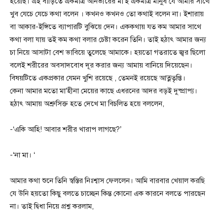
হয়েছি। এই বাড়িতে একমাত্র আনভীরের মা’ই একমাত্র মানুষ যে আমার সাথে
খুব যেচে যেচে কথা বলেন । কখনও কখনও তো কথাই বলেন না। ইশারায়
বা আকার-ইঙ্গিতে ব্যাপারটি বুঝিয়ে দেন। এককথায় যত কম আমার সাথে
কথা বলা যায় তই কম কথা বলার চেষ্টা করেন তিনি। তাই হঠাৎ আমার জন্য
চা নিয়ে আসাটা বেশ ভাবিয়ে তুলেছে আমাকে। হয়তো গতরাতে জ্বর ছিলো
বলেই শরীরের অবসাদবোধ দূর করার জন্য আমায় বানিয়ে দিয়েছেন।
বিষয়টিতে একপ্রকার যেমন খুশি রয়েছে , তেমনই রয়েছে আত্নতৃপ্তি।
কেনা আমার মতো মা’হীনা মেয়ের কাছে এধরনের আদর বড়ই দুষ্প্রাপ্য।
হঠাৎ আমায় অশ্রুসিক্ত হতে দেখে মা বিচলিত হয়ে বললেন,
-‘একি আহি! আবার শরীর খারাপ লাগছে?’
-‘না মা। ‘
আমার কথা শুনে তিনি স্বস্তির নিঃশ্বাস ফেললেন। আমি বারবার খেয়াল করছি
যে উনি হয়তো কিছু বলতে চাচ্ছেন কিন্ত কোনো এক কারনে বলতে পারছেন
না। তাই দ্বিধা নিয়ে প্রশ্ন করলাম,