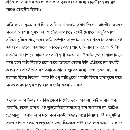
রশ্নিগুলো সারা ঘর আলোকিত করে তুলছে।এর মধ্যে মানুষটার ঘুমন্ত মুখ
আরও মোহনীয় ছিলো।
আমি আধো ঘুমন্ত চোখ নিয়ে তাকিয়ে থাকলাম উনার দিকে। আনভীর আজকে
নিজের জায়গায় ঘুমান নি। খাটের একপ্রান্তে বসেই দেয়ালে কিছুটা মাথা
এলিয়ে ঘুমিয়ে পড়েছেন। আমি তপ্তশ্বাস ছাড়লাম এবার। গতকাল উনার সেই
জঘণ্য ব্যবহারের কথাগুলো ভাবতেই কান্না পাচ্ছে আবার। আচ্ছা, আমি কি
এতটাই খারাপ যে আমায় এতোটা ঘৃণা করেন উনি? আমি তো বলেছিলাম যে
সময় হলে আমি নিজেই চলে যাবো তাহলে কেনো উনি এগ্রিমেন্টের কথাটি
বলেন বারবার? আবার গতরাতে আমার জ্বরের মধ্যে এতটা কেয়ারিং এর
দরকার ছিলো কিসের। সবই কি শুধু দায়িত্ববোধ?আমি চিন্তায় হাত মুঠো করে
নিজেকে যথাসম্ভব শান্ত রাখার চেষ্টা করলাম এবার।
এতদিন আমি উনার সব কিছু মেনে নিয়েছি তবে আর না। এই আমার জন্য
কেয়ারিং হবেন আবার এই তুচ্ছতাচ্ছিল্য করতে দু’বার ভাববেন না, আমিও
তো মানুষ। এবার আমি মনে মনে একটা সিদ্ধান্ত নিয়ে নিলাম। এই মানুষটার
সকল খারাপ ব্যবহার এড়ানোর জন্য নিজেকে শক্ত হতে হবে আগে। এভাবে