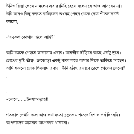
উনিও রিক্সা থেমে নামলেন এবার।মিহি হেসে বলেন যে আজ আসবেন না।
উনি আরও কিছু বলতে যাচ্ছিলেন তখনই পেছন থেকে কেউ শীতল কন্ঠে
বললো,
-‘এতক্ষণ কোথায় ছিলে আহি?’
আমি চমকে পেছনে তাকালাম এবার। আনভীর দাঁড়িয়ে আছে একটু দূরে।
চোখের দৃষ্টি তীক্ষ্ণ। ভ্রুজোড়া একটু বাকা করে আমার দিকে তাকিয়ে আছেন।
আমি শুকনো ঢোক গিললাম এবার। উনি হঠাৎ এভাবে রেগে গেলেন কেনো?
.
.
.
~চলবে……ইনশাআল্লাহ!!
গতকাল দেইনি বলে আজ কথামতো ১৫০০+ শব্দের বিশাল পর্ব দিয়েছি।
আপনাদের মন্তব্যের অপেক্ষায় থাকবো।