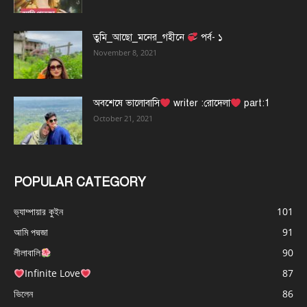
তুমি_আছো_মনের_গহীনে
পর্ব- ১
November 8, 2021
অবশেষে ভালোবাসি
writer :রোদেলা
part:1
October 21, 2021
POPULAR CATEGORY
ভ্যাম্পায়ার কুইন
101
আমি পদ্মজা
91
লীলাবালি
90
Infinite Love
87
ভিলেন
86