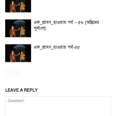
এক_শ্রাবণ_হাওয়ায় পর্ব – ৫৬ {অন্তিমের
পূর্বাংশ}
এক_শ্রাবণ_হাওয়ায় পর্ব-৫৫
LEAVE A REPLY