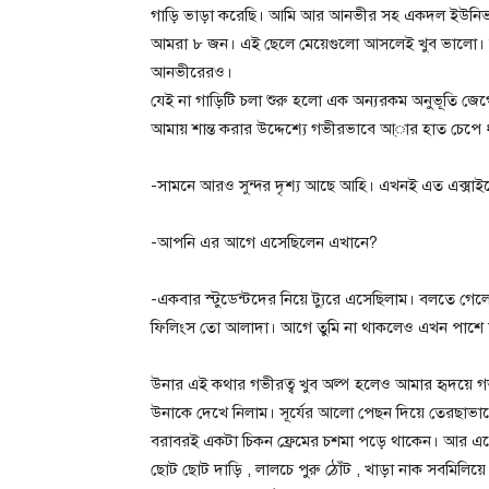
গাড়ি ভাড়া করেছি। আমি আর আনভীর সহ একদল ইউনিভার্সিট
আমরা ৮ জন। এই ছেলে মেয়েগুলো আসলেই খুব ভালো। অ
আনভীরেরও।
যেই না গাড়িটি চলা শুরু হলো এক অন্যরকম অনুভূতি 
আমায় শান্ত করার উদ্দেশ্যে গভীরভাবে আ্ার হাত চেপে 
-সামনে আরও সুন্দর দৃশ্য আছে আহি। এখনই এত এক্সাই
-আপনি এর আগে এসেছিলেন এখানে?
-একবার স্টুডেন্টদের নিয়ে ট্যুরে এসেছিলাম। বলতে গ
ফিলিংস তো আলাদা। আগে তুমি না থাকলেও এখন পাশে ত
উনার এই কথার গভীরত্ব খুব অল্প হলেও আমার হৃদয়ে গভ
উনাকে দেখে নিলাম। সূর্যের আলো পেছন দিয়ে তেরছাভা
বরাবরই একটা চিকন ফ্রেমের চশমা পড়ে থাকেন। আর এত
ছোট ছোট দাড়ি , লালচে পুরু ঠোঁট , খাড়া নাক সবমিলিয়ে