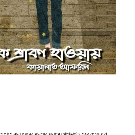
। আশেপাশে নানা ধরনের মানুষের সমাগম। খাগড়াছড়ি শহর থেকে লম্বা