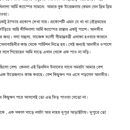
লা আর্মি ক্যাম্পের সামনে৷ আমার বুক উত্তেজনায় কেমন যেন দ্রিম দ্রিম
াওয়া।
একটু ঠান্ডার প্রকোপ দেখা যায়। প্রকোপটি এমন যে খা খা রৌদ্রময়ের
য়ে আছি দীঘিনালা আর্মি ক্যাম্পের রাস্তার একটু পাশে। আনভীর
ন্য। বলা বাহুল্য, সাজেক ভ্যালী সীমান্তবর্তী এলাকা হওয়ার কারনে
শ সেনাবাহিনীর কাছ থেকে পার্মিশন নিতে হয়। সেই জন্যই আনভীর ওপাশে
ার বলে গিয়েছেন আমি যাতে এখান থেকে এক পাও না নড়ি।
াগছিলো বেশ৷ কেননা এই তিনদিন উনাদের সাথে সময়টা আমার বেশ
া এক উত্তেজনাও কাজ করছে। বেশ কিছুক্ষণ পর এসে পড়লেন আনভীর।
 কিছুক্ষণ পরে আসলেই তো এত ভিড় পাওয়া যেতো না।
 থাকে , এক সকাল সাড়ে নয়টা আর নাহয় দুপুর আড়াইটায়। দুপুরে তো