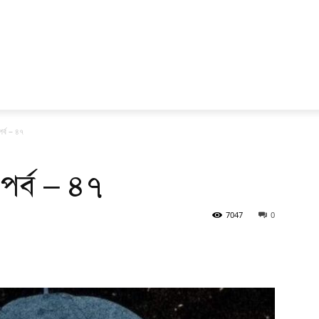
র্ব – ৪৭
পর্ব – ৪৭
7047
0