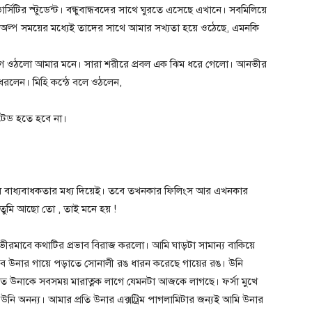
ির স্টুডেন্ট। বন্ধুবান্ধবদের সাথে ঘুরতে এসেছে এখানে। সবমিলিয়ে
ল্প সময়ের মধ্যেই তাদের সাথে আমার সখ্যতা হয়ে ওঠেছে, এমনকি
জেগে ওঠলো আমার মনে। সারা শরীরে প্রবল এক ঝিম ধরে গেলো। আনভীর
ধরলেন। মিহি কন্ঠে বলে ওঠলেন,
টেড হতে হবে না।
েলে বাধ্যবাধকতার মধ্য দিয়েই। তবে তখনকার ফিলিংস আর এখনকার
ুমি আছো তো , তাই মনে হয় !
ীরমাবে কথাটির প্রভাব বিরাজ করলো। আমি ঘাড়টা সামান্য বাকিয়ে
বে উনার গায়ে পড়াতে সোনালী রঙ ধারন করেছে গায়ের রঙ। উনি
ে উনাকে সবসময় মারাত্নক লাগে যেমনটা আজকে লাগছে। ফর্সা মুখে
 উনি অনন্য। আমার প্রতি উনার এক্সট্রিম পাগলামিটার জন্যই আমি উনার