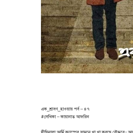
এক_শ্রাবণ_হাওয়ায় পর্ব – ৪৭
#লেখিকা – কায়ানাত আফরিন
দীঘিনালা আর্মি ক্যাম্পের সামনে খা খা করছে রৌদ্দুরে