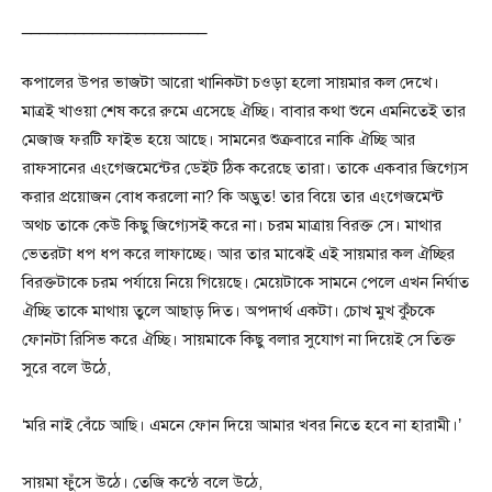
_____________________
কপালের উপর ভাজটা আরো খানিকটা চওড়া হলো সায়মার কল দেখে।
মাত্রই খাওয়া শেষ করে রুমে এসেছে ঐচ্ছি। বাবার কথা শুনে এমনিতেই তার
মেজাজ ফরটি ফাইভ হয়ে আছে। সামনের শুক্রবারে নাকি ঐচ্ছি আর
রাফসানের এংগেজমেন্টের ডেইট ঠিক করেছে তারা। তাকে একবার জিগ্যেস
করার প্রয়োজন বোধ করলো না? কি অদ্ভুত! তার বিয়ে তার এংগেজমেন্ট
অথচ তাকে কেউ কিছু জিগ্যেসই করে না। চরম মাত্রায় বিরক্ত সে। মাথার
ভেতরটা ধপ ধপ করে লাফাচ্ছে। আর তার মাঝেই এই সায়মার কল ঐচ্ছির
বিরক্তটাকে চরম পর্যায়ে নিয়ে গিয়েছে। মেয়েটাকে সামনে পেলে এখন নির্ঘাত
ঐচ্ছি তাকে মাথায় তুলে আছাড় দিত। অপদার্থ একটা। চোখ মুখ কুঁচকে
ফোনটা রিসিভ করে ঐচ্ছি। সায়মাকে কিছু বলার সুযোগ না দিয়েই সে তিক্ত
সুরে বলে উঠে,
‘মরি নাই বেঁচে আছি। এমনে ফোন দিয়ে আমার খবর নিতে হবে না হারামী।’
সায়মা ফুঁসে উঠে। তেজি কন্ঠে বলে উঠে,