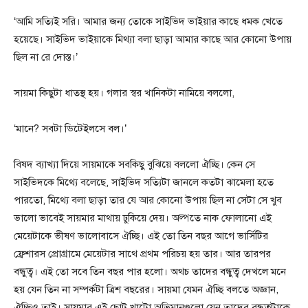
‘আমি সত্যিই সরি। আমার জন্য তোকে সাইভিদ ভাইয়ার কাছে ধমক খেতে
হয়েছে। সাইভিদ ভাইয়াকে মিথ্যা বলা ছাড়া আমার কাছে আর কোনো উপায়
ছিল না রে দোস্ত।’
সায়মা কিছুটা ধাতস্থ হয়। গলার স্বর খানিকটা নামিয়ে বললো,
‘মানে? সবটা ডিটেইলসে বল।’
বিষদ ব্যাখ্যা দিয়ে সায়মাকে সবকিছু বুঝিয়ে বললো ঐচ্ছি। কেন সে
সাইভিদকে মিথ্যে বলেছে, সাইভিদ সত্যিটা জানলে কতটা ঝামেলা হতে
পারতো, মিথ্যে বলা ছাড়া তার যে আর কোনো উপায় ছিল না সেটা সে খুব
ভালো ভাবেই সায়মার মাথায় ঢুকিয়ে দেয়। অল্পতে নাক ফোলানো এই
মেয়েটাকে ভীষণ ভালোবাসে ঐচ্ছি। এই তো তিন বছর আগে ভার্সিটির
ফ্রেশারস প্রোগ্রামে মেয়েটার সাথে প্রথম পরিচয় হয় তার। আর তারপর
বন্ধুত্ব। এই তো সবে তিন বছর পার হলো। অথচ তাদের বন্ধুত্ব দেখলে মনে
হয় যেন তিন না সম্পর্কটা ত্রিশ বছরের। সায়মা যেমন ঐচ্ছি বলতে অজ্ঞান,
ঐচ্ছিও তাই। সায়মার এই ছোট খাটো অভিমানগুলো যেন তাদের বন্ধুত্বটাকে