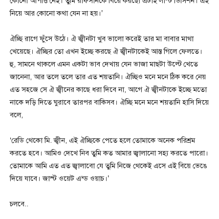
কোনো আপত্তি নেই। তুমি রাফসানকে বিয়ে করছো এটাই লাস্ট ডিসিশন। এই
নিয়ে আর কোনো কথা যেন না হয়।’
ঐচ্ছি রাগে ফুঁসে উঠে। ঐ জ্বীনটা খুব ভালো করেই তার মা বাবার মাথা
খেয়েছে। ঐচ্ছির তো এখন ইচ্ছে করছে ঐ জ্বীনটাকেই আস্ত গিলে ফেলতে।
হু, সামনে থাকলে এমন একটা ভাব দেখায় যেন ভাজা মাছটা উল্টে খেতে
জানেনা, আর তলে তলে তার এত শয়তানি। ঐচ্ছিও মনে মনে ঠিক করে নেয়
এত সহজে সে ঐ জ্বীনের কাছে ধরা দিবে না, আগে ঐ জ্বীনটাকে ইচ্ছে মতো
নাকে দড়ি দিতে ঘুরাবে তারপর বাকিসব। ঐচ্ছি মনে মনে শয়তানি হাসি দিয়ে
বলে,
‘রেডি থেকো মি. জ্বীন, এই ঐচ্ছিকে পেতে হলে তোমাকে অনেক পরিশ্রম
করতে হবে। আমিও দেখে নিব তুমি কত আমার জ্বালানো সহ্য করতে পারো।
তোমাকে আমি এত এত জ্বালাবো যে তুমি নিজে থেকেই এসে এই বিয়ে ভেঙে
দিয়ে যাবে। জাস্ট ওয়েট এন্ড ওয়াচ।’
চলবে..