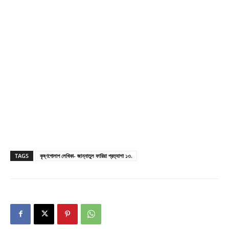
TAGS
কৃষ্ণগোলাপ লেখিকা- জান্নাতুল ফারিয়া প্রত্যাশা ১৩.