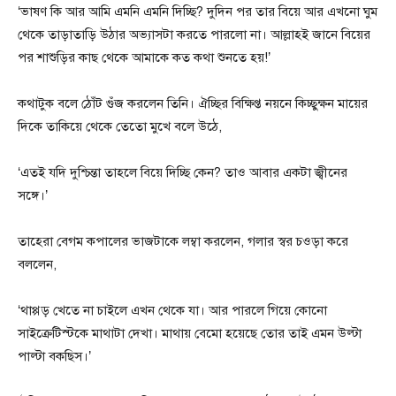
‘ভাষণ কি আর আমি এমনি এমনি দিচ্ছি? দুদিন পর তার বিয়ে আর এখনো ঘুম
থেকে তাড়াতাড়ি উঠার অভ্যাসটা করতে পারলো না। আল্লাহই জানে বিয়ের
পর শাশুড়ির কাছ থেকে আমাকে কত কথা শুনতে হয়!’
কথাটুক বলে ঠোঁট গুঁজ করলেন তিনি। ঐচ্ছির বিক্ষিপ্ত নয়নে কিচ্ছুক্ষন মায়ের
দিকে তাকিয়ে থেকে তেতো মুখে বলে উঠে,
‘এতই যদি দুশ্চিন্তা তাহলে বিয়ে দিচ্ছি কেন? তাও আবার একটা জ্বীনের
সঙ্গে।’
তাহেরা বেগম কপালের ভাজটাকে লম্বা করলেন, গলার স্বর চওড়া করে
বললেন,
‘থাপ্পড় খেতে না চাইলে এখন থেকে যা। আর পারলে গিয়ে কোনো
সাইক্রেটিস্টকে মাথাটা দেখা। মাথায় বেমো হয়েছে তোর তাই এমন উল্টা
পাল্টা বকছিস।’