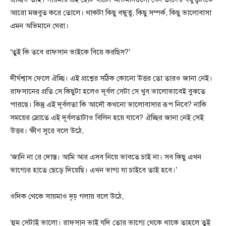
আরো মজবুত করে তোলে। থাকটা কিছু বন্ধুত্ব, কিছু সম্পর্ক, কিছু ভালোবাসা
এমন অভিমানে ঘেরা।
‘তুই কি তবে রাফসান ভাইকে বিয়ে করছিস?’
দীর্ঘশ্বাস ফেলে ঐচ্ছি। এই প্রশ্নের সঠিক কোনো উত্তর তো তারও জানা নেই।
রাফসানের প্রতি সে কিছুটা হলেও দূর্বল সেটা সে খুব ভালোভাবেই বুঝতে
পারছে। কিন্তু এই দূর্বলতা কি আদৌ কখনো ভালোবাসার রূপ নিবে? নাকি
সময়ের স্রোতে এই দূর্বলতাটাও বিলিন হয়ে যাবে? ঐচ্ছির জানা নেই সেই
উত্তর। ক্ষীণ সুরে বলে উঠে,
‘জানি না রে দোস্ত। আমি আর এসব নিয়ে ভাবতে চাই না। সব কিছু এখন
ভাগ্যের হাতে ছেড়ে দিয়েছি। এখন ভাগ্য যা চাইবে তাই হবে।’
ওদিক থেকে সায়মাও দৃঢ় গলায় বলে উঠে,
‘হুম সেটাই ভালো। রাফসান ভাই যদি তোর ভাগ্যে থেকে থাকে তাহলে তুই