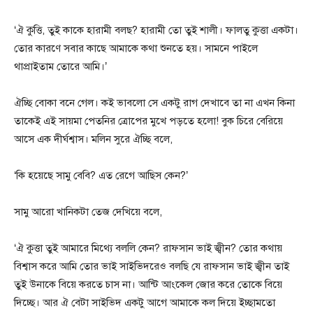
‘ঐ কুত্তি, তুই কাকে হারামী বলছ? হারামী তো তুই শালী। ফালতু কুত্তা একটা।
তোর কারণে সবার কাছে আমাকে কথা শুনতে হয়। সামনে পাইলে
থাপ্রাইতাম তোরে আমি।’
ঐচ্ছি বোকা বনে গেল। কই ভাবলো সে একটু রাগ দেখাবে তা না এখন কিনা
তাকেই এই সায়মা পেতনির ত্রোপের মুখে পড়তে হলো! বুক চিরে বেরিয়ে
আসে এক দীর্ঘশ্বাস। মলিন সুরে ঐচ্ছি বলে,
‘কি হয়েছে সামু বেবি? এত রেগে আছিস কেন?’
সামু আরো খানিকটা তেজ দেখিয়ে বলে,
‘ঐ কুত্তা তুই আমারে মিথ্যে বললি কেন? রাফসান ভাই জ্বীন? তোর কথায়
বিশ্বাস করে আমি তোর ভাই সাইভিদরেও বলছি যে রাফসান ভাই জ্বীন তাই
তুই উনাকে বিয়ে করতে চাস না। আন্টি আংকেল জোর করে তোকে বিয়ে
দিচ্ছে। আর ঐ বেটা সাইভিদ একটু আগে আমাকে কল দিয়ে ইচ্ছামতো