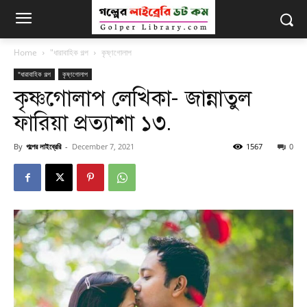
Home
"ধারাবাহিক গল্প
কৃষ্ণগোলাপ
"ধারাবাহিক গল্প
কৃষ্ণগোলাপ
কৃষ্ণগোলাপ লেখিকা- জান্নাতুল
ফারিয়া প্রত্যাশা ১৩.
By
গল্পের লাইব্রেরি
-
December 7, 2021
1567
0