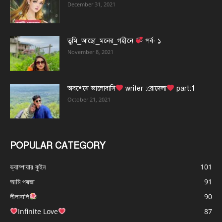
December 31, 2021
তুমি_আছো_মনের_গহীনে
পর্ব- ১
November 8, 2021
অবশেষে ভালোবাসি
writer :রোদেলা
part:1
October 21, 2021
POPULAR CATEGORY
ভ্যাম্পায়ার কুইন
101
আমি পদ্মজা
91
লীলাবালি
90
Infinite Love
87