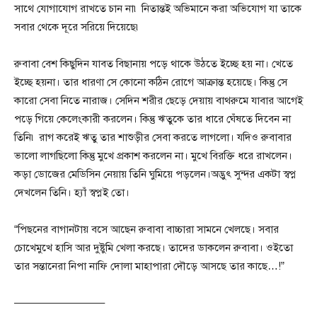
সাথে যোগাযোগ রাখতে চান না৷ নিতান্তই অভিমানে করা অভিযোগ যা তাকে
সবার থেকে দূরে সরিয়ে দিয়েছে৷
রুবাবা বেশ কিছুদিন যাবত বিছানায় পড়ে থাকে উঠতে ইচ্ছে হয় না। খেতে
ইচ্ছে হয়না। তার ধারণা সে কোনো কঠিন রোগে আক্রান্ত হয়েছে। কিন্তু সে
কারো সেবা নিতে নারাজ। সেদিন শরীর ছেড়ে দেয়ায় বাথরুমে যাবার আগেই
পড়ে গিয়ে কেলেংকারী করলেন। কিন্তু ঋতুকে তার ধারে ঘেঁষতে দিবেন না
তিনি৷ রাগ করেই ঋতু তার শাশুড়ীর সেবা করতে লাগলো। যদিও রুবাবার
ভালো লাগছিলো কিন্তু মুখে প্রকাশ করলেন না। মুখে বিরক্তি ধরে রাখলেন।
কড়া ডোজের মেডিসিন নেয়ায় তিনি ঘুমিয়ে পড়লেন।অদ্ভুৎ সুন্দর একটা স্বপ্ন
দেখলেন তিনি। হ্যাঁ স্বপ্নই তো।
“পিছনের বাগানটায় বসে আছেন রুবাবা বাচ্চারা সামনে খেলছে। সবার
চোখেমুখে হাসি আর দুষ্টুমি খেলা করছে। তাদের ডাকলেন রুবাবা। ওইতো
তার সন্তানেরা নিপা নাফি দোলা মাহাপারা দৌড়ে আসছে তার কাছে…!”
————————–