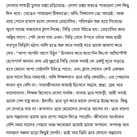
দোলার শাশুড়ী চুলায় রান্না চড়িয়েছে। দোলা রান্না করতে পারছেনা বেশ কিছু
দিন ধরে। খেতেও পারছেনা ঠিকমতো। মর্নিং সিকনেস তো আছেই। আজ
প্রায় পোনে ছ’মাস হলো দোলার প্রেগ্ন্যাসির। পরিবর্তন শুরু হয়ে গিয়েছে৷
স্কুলে যাচ্ছে বাচ্চাদের ক্লাস নিচ্ছে। সিড়ি বেয়ে উঠতে হয়। প্রেগ্ন্যাসির জন্য
অস্থির লাগে। পেট দেখা যায় এখন। সিড়ি বেয়ে উপরে ওঠার সময় ছাত্রী
ভরপুর সিড়িটা হঠাৎ খালি হতে শুরু করে সবাই সরে তাকে জায়গা করে
দেয়। “আপা আপনি আগে উঠুন ” চিৎকার করে ক্যাপ্টেন কিংবা আসিস্টেন্ট
হ্যেডগার্ল জানান দেয় এই মুহুর্তে সিড়ি থেকে সবাই কে একটু দূরে সড়তে
হবে জেনো আপা সেইফলি উঠতে পারে। এবং ক্লাস শেষেও কেউ একজন
তার সাথে নিচে নামবেই। বাকি শিক্ষকরাও তার প্রতি কেয়ারিং। এর পেছনের
কারণ খুব বেশি না। সারাজীবনের কামাই হিসেবে সম্মান, শ্রদ্ধা, স্নেহ আর
ভালোবাসা। শিক্ষক হিসেবে দোলা সার্থক। বাসায় তার শাশুড়ী, স্বামী সবাই
তাকে বেশ যত্ন করে। ইদানীং তার খুব করে মাকে দেখতে ইচ্ছে করে৷ কিন্তু
সে দেখতে যায় না। রুবাবাও তার মেয়েদের দেখতে আসেন না। তার ধারণা
তার সন্তানেরা তাকে তার প্রাপ্য সম্মান দিতে পারেনি। জীবনের অর্ধেকের
বেশি সময় যাদের পেছনে খরচ করেছেন তারাই তাকে অপমান, অপদস্ত আর
লানছনা বঞ্চনা ছাড়া কিছুই দেননি। তাই আর তিনি তার কোনো সন্তানের