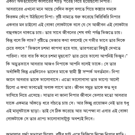
একটা অফইয়োলো কালারের শাড়ি পরেই বিয়ে হয়েছিলো নিপার।
আবরারের এখনো মনে আছে সেদিন কবুল বলতে গিয়ে কান্নার দমকে
কিরকম কেঁপে উঠছিলো নিপা। বৃষ্টি নামতে শুরু করেছে ঝিরিঝিরি নিপার
একবার মন চাইলো এই বোকা লোকটাকে বলে যে সে আজীবন এই লোকটার
বাহুবন্ধনে থাকতে চায়। তার সাথে জীবনের শেষ বর্ষা পর্যন্ত ভিজতে চায়।
কিন্তু বলে কি লাভ? বৃষ্টিতে ভেজার কথা বললেই সে গভীর ভাবে তার দিকে
চেয়ে বলবে ” ভিজলে চশমা ঝাপসা হয়ে যায়, তারপরতো কিছুই দেখতে
পারিনা। বার বার কি করে চশমা মুছবো? তার চেয়ে ভালো আপনিই ভিজুন।”
কি অদ্ভুতভাবে আবরার আজও নিপাকে আপনি বলেই ডাকে। সে তার
অর্ধাঙ্গিনী কিন্তু এতদিনেও তাদের মাঝে স্বামী স্ত্রী সম্পর্ক অবর্তমান। নিপা
জানে আবরার তাকে ভালোবাসে। এতো ভালোবাসা তার ভাগ্যে আদৌ
ছিলো এ কথা ভাবতেই অবাক লাগে তার। জীবন সমুদ্র তাকে কত দূর
ভাসিয়ে নিয়ে এসেছে। সাতার না জানা নিপার জীবনে ভেলার মতো আবরার
যাকে একমাত্র আঁকড়ে ধরে বাঁচতে চায় সে। আর কিচ্ছু প্রয়োজন নেই তার শুধু
এই মানুষটাকে ছাড়া। তাই সে ঠিক করেছে আর অপেক্ষা না এবার এই বোকা
লোকটাকে সে তার প্রাপ্য ভালোবাসাটুকু অবশ্যই দিবে।
জানালার পর্দা সড়ানো ছিলো৷ বৃষ্টির ছাট এসে ভিজিয়ে দিচ্ছে নিপার শাড়ি।