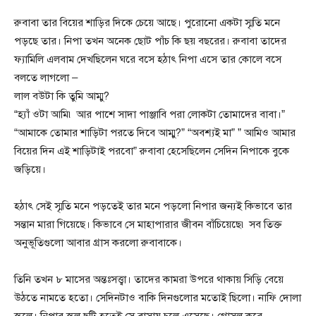
রুবাবা তার বিয়ের শাড়ির দিকে চেয়ে আছে। পুরোনো একটা স্মৃতি মনে
পড়ছে তার। নিপা তখন অনেক ছোট পাঁচ কি ছয় বছরের। রুবাবা তাদের
ফ্যামিলি এলবাম দেখছিলেন ঘরে বসে হঠাৎ নিপা এসে তার কোলে বসে
বলতে লাগলো –
লাল বউটা কি তুমি আম্মু?
“হ্যাঁ ওটা আমি৷ আর পাশে সাদা পাঞ্জাবি পরা লোকটা তোমাদের বাবা।”
“আমাকে তোমার শাড়িটা পরতে দিবে আম্মু?” “অবশ্যই মা” ” আমিও আমার
বিয়ের দিন এই শাড়িটাই পরবো” রুবাবা হেসেছিলেন সেদিন নিপাকে বুকে
জড়িয়ে।
হঠাৎ সেই স্মৃতি মনে পড়তেই তার মনে পড়লো নিপার জন্যই কিভাবে তার
সন্তান মারা গিয়েছে। কিভাবে সে মাহাপারার জীবন বাঁচিয়েছে৷ সব তিক্ত
অনুভূতিগুলো আবার গ্রাস করলো রুবাবাকে।
তিনি তখন ৮ মাসের অন্তঃসত্ত্বা। তাদের কামরা উপরে থাকায় সিড়ি বেয়ে
উঠতে নামতে হতো। সেদিনটাও বাকি দিনগুলোর মতোই ছিলো। নাফি দোলা
স্কুলে। নিপার স্কুল ছুটি হতেই সে বাসায় চলে এসেছে। গোসল করে