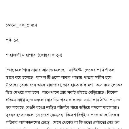
কোনো_এক_শ্রাবণে
পর্ব- ১২
শাহাজাদী মাহাপারা (জোহুরা খাতুন)
স্প্রিং চলে গিয়ে সামার আসতে চলেছে । ফাউন্টেন লেকের পানি শীতল
ভাবে বয়ে চলেছে। ম্যাপল ট্রি গুলো আবার পাতায় পাতায় সজীব হয়ে
উঠেছে। বেঞ্চে বসে আছে মাহাপারা, তার হাতে কফি মগ৷ বসে বসে লেকের
ভিউ দেখছে বলা চলে। আশেপাশে প্রায় সবাই হাঁটতে বেড়িয়েছে। বিকেল
গড়িয়ে সন্ধ্যা হতে চললো।সারাদিন গরম থাকলেও এখন প্রায় ঠান্ডা পড়তে
শুরু করেছে৷বেগুনি রঙের শাড়ির আঁচলটা গায়ে জড়িয়ে বসলো মাহাপারা।
দুবছর হতে চললো সে দেশে ছেড়েছে। বিদেশ বিভূঁইয়ে পড়ে আছে নিজের
পরিবার আপনজনদের ছেড়ে। দেশে থেকেই বা কি হতো কেউতো নেই ওর