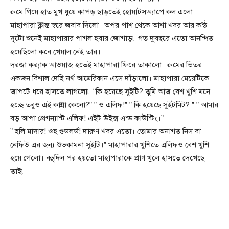
রুমে গিয়ে হাত মুখ ধুয়ে কাপড় ছাড়তেই হোয়াটসঅ্যাপে কল এলো।
মাহাপারা ক্লান্ত স্বরে জবাব দিলো। অপর পাশ থেকে আশা খবর আর কন্ঠ
দুটো শুনেই মাহাপারার পাগল হবার জোগাড়৷ গত দুবছরে এতো আনন্দিত
হয়েছিলো কবে খেয়াল নেই তার।
দরজা ক্র‍্যাক আওয়াজ হতেই মাহাপারা ফিরে তাকালো। রুমের ভিতর
একজন বিশাল দেহি নর্থ আমেরিকান এসে দাঁড়ালো। মাহাপারা মেয়েটিকে
জাপটে ধরে হাসতে লাগলো৷ “কি হয়েছে সুইটি? তুমি আজ বেশ খুশি মনে
হচ্ছে তবুও এই কান্না কেনো?” ” ও এলিফ!” ” কি হয়েছে সুইটমিট? ” ” আমার
বড় আপা প্রেগন্যান্ট এলিফ! এইট উইক্স এন্ড কাউন্টিং।”
” হলি মাদার! ওহ গুডলর্ড! দারুণ খবর এতো। তোমার অনাগত নিস বা
নেফিউ এর জন্য শুভকামনা সুইটি।” মাহাপারার খুশিতে এলিফও বেশ খুশি
হয়ে গেলো। বহুদিন পর হয়তো মাহাপারাকে প্রাণ খুলে হাসতে দেখেছে
তাই৷