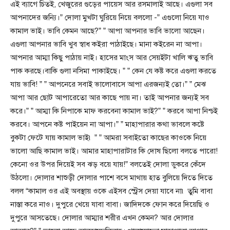
এই ব্যাগে চিতই, খেজুরের গুড়ের পায়েস আর রসমালাই আছে। এগুলা সব
আপনাদের জন্যি।” দোলা মুখটা ঘুরিয়ে নিয়ে বললো -” এগুলো নিয়ে যাও
কামাল ভাই। ভাবি কেমন আছে?” ” আপা আপনার ভাবি ভালো আছেন।
এগুলা আপনার ভাবি খুব স্বাধ কইরা পাঠাইছে। মানা কইরেন না আপা।
আপনার আম্মা কিছু পাঠায় নাই। হাসের মাংস আর সেয়ইটা খালি ঋতু ভাবি
পাক করছে।বাকি গুলা নসিমা পাকাইছে। ” ” কেন যে কষ্ট করে এগুলা করতে
যায় ভাবি! ” ” আপনেরে সবাই ভালোবাসে আপা এরজন্যই তো।” ” মেঝ
আপা আর ছোট আপারেতো আর কাছে পায় না। তাই আপনার জন্যই সব
করে।” ” আম্মা কি নিপাকে মাফ করবেনা কামাল ভাই?” ” করবে আপা নিশ্চই
করবে। আপনে কষ্ট পাইয়েন না আপা।” ” মাহাপারার কথা ভাবলে কষ্টে
বুকটা ফেটে যায় কামাল ভাই৷ ” ” আমরা সবাইতো কাছের কাওকে নিয়ে
ভালো আছি কামাল ভাই। আমার মাহাপারাটার কি দোষ ছিলো বলতে পারো!
কেনো ওর উপর দিয়েই সব ঝড় বয়ে যায়!” বলতেই দোলা ডুকরে কেঁদে
উঠলো। দোলার শাশুড়ী দোলার পাশে বসে মাথায় হাত বুলিয়ে দিতে দিতে
বলল “কামাল ওর এই অবস্থায় ওকে এইসব স্ট্রেস দেয়া যাবে না৷ তুমি বাবা
নাস্তা করে নাও। দুপুরে খেয়ে যাবা বাবা। জাদিদকে ফোন করে দিয়েছি ও
দুপুরে আসতেছে। দোলার আম্মার শরীর এখন কেমন? আর দোলার