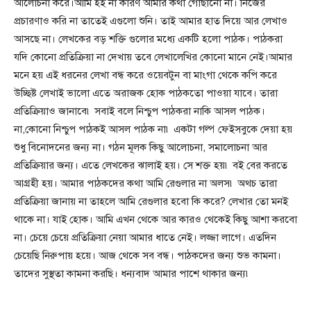
আলোচনা করে।আমি হই না কারণ আমার কথা গোছানো না। নিজের
প্রচারণাও করি না তাতেই এগুলো শুনি। তাই আমার হাত দিয়ে আর লেখাও
আসছে না। লেখকের বড় শক্তি গুলোর মধ্যে একটি হলো পাঠক। পাঠকরা
যদি কোনো প্রতিক্রিয়া না দেখায় তবে লেখালেখির কোনো মানে নেই।আমার
মনে হয় এই ধরনের লেখা বন্ধ করে ওয়েবটুন বা মাংগা থেকে কপি করে
উচ্ছিষ্ট লেখাই ভালো এতে অরাজক হোক পাঠকতো পাওয়া যাবে। তারা
প্রতিক্রিয়াও জানাবে৷ সবাই বলে নিশ্চুপ পাঠকরা নাকি আসল পাঠক।
না,কোনো নিশ্চুপ পাঠকই আসল পাঠক না৷ একটা গল্প ফেইসবুকে দেয়া হয়
শুধু বিনোদনের জন্য না। গঠন মূলক কিছু আলোচনা, সমালোচনা আর
প্রতিক্রিয়ার জন্য। এতে লেখকের ঝালাই হয়। সে শক্ত হয়৷ বই বের করতে
আগ্রহী হয়। আমার পাঠকদের কথা আমি রেগুলার না অলস৷ অথচ তারা
প্রতিক্রিয়া জানায় না তাহলে আমি রেগুলার হবো কি করে? লেখার তো মনই
থাকে না। যাই হোক। আমি এখন থেকে আর কারও থেকেই কিছু আশা করবো
না। চেয়ে চেয়ে প্রতিক্রিয়া নেয়া আমার ধাতে নেই। লজ্জা লাগে। এতদিন
চেয়েছি নিরুপায় হয়ে। আজ থেকে সব বন্ধ। পাঠকদের জন্য শুভ কামনা।
তাদের সুস্থতা কামনা করছি। ধন্যবাদ আমার পাশে থাকার জন্য৷