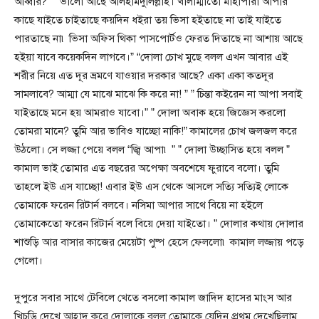
আব্বার?” ” ভালো আছে আলহামদুলিল্লাহ। খালাম্মাতো মাহাপারা আপার
কাছে যাইতে চাইতাছে কয়দিন ধইরা তয় ভিসা হইতাছে না তাই যাইতে
পারতাছে না৷ ভিসা অফিস থিকা পাসপোর্টও ফেরত দিতাছে না আশায় আছে
হইয়া যাবে কয়েকদিন লাগবে।” “দোলা চোখ মুছে বলল এখন আবার এই
শরীর নিয়ে এত দূর ভ্রমণে যাওয়ার দরকার আছে? একা একা কতদূর
সামলাবে? আম্মা যে মাঝে মাঝে কি করে না! ” ” চিন্তা কইরেন না আপা সবাই
যাইতাছে মনে হয় আমরাও যাবো।” ” দোলা অবাক হয়ে জিজ্ঞেস করলো
তোমরা মানে? তুমি আর ভাবিও যাচ্ছো নাকি!” কামালের চোখ জলজল করে
উঠলো। সে লজ্জা পেয়ে বলল “জ্বি আপা৷ ” ” দোলা উচ্ছাসিত হয়ে বলল ”
কামাল ভাই তোমার এত বছরের অপেক্ষা অবশেষে ফুরাবে বলো। তুমি
তাহলে ইউ এস যাচ্ছো! এবার ইউ এস থেকে আসলে সত্যি সত্যিই লোকে
তোমাকে ফরেন রিটার্ন বলবে। নসিমা আপার সাথে বিয়ে না হইলে
তোমাকেতো ফরেন রিটার্ন বলে বিয়ে দেয়া যাইতো। ” দোলার কথায় দোলার
শাশুড়ি আর বাসার কাজের মেয়েটা পুষ্প হেসে ফেললো৷ কামাল লজ্জায় পড়ে
গেলো।
দুপুরে সবার সাথে টেবিলে খেতে বসলো কামাল জাদিদ হাসের মাংস আর
খিচুড়ি দেখে আহ্লাদ করে দোলাকে বলল তোমাকে যেদিন প্রথম দেখেছিলাম