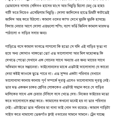
তোমাদের বাসায় সেদিনও হাসের মাংস আর খিচুড়ি ছিলো মেনু তে হাহা৷
বাটি ভরে নিয়েও এসেছিলাম খিচুড়ি। দোলা জাদিদের হাতে চিমটি কাটতেই
জাদিদ আহ করে উঠলো। কামাল ওদের কান্ড দেখে মুচকি মুচকি হাসছে৷
বিদায় নেয়ার আগে দোলা এত্তগুলো শপিং ব্যাগ ভর্তি জিনিস কামাল মারফত
পাঠালো ও বাড়ির সবার জন্য৷
গাড়িতে বসে কামাল ভাবতে লাগলো কি হতো সে যদি এই বাড়ির ভৃত্য না
হয়ে অন্য কোথাও থাকতো তো! এত ভালোবাসা আর মিল মহোব্বত কি
দেখতে পেতো যেখানে এক বোনের সাথে অন্যায় এর জন্য মায়ের সাথে
অভিমান করে সন্তানেরা। ভাইবোনদের মাঝে এতটাই ভালোবাসা যে কারো
দেয়া কষ্টই কাওকে ছুতে পারে না। এত সুন্দর একটা পরিবার যেখানে
ভালোবাসা কানায় কানায় পূর্ণ সম্পর্কে দূরত্ব এলেও ভালোবাসায় দূরত্ব নেই।
তার মত একজন চাকর শ্রেণির লোককেও এতটাই সম্মান করে যে বাড়ির
মালিকের সাথে এক চেয়ার টেবিলে বসে খেতে দেয়। নিজের ভাইয়ের মতো
করে ভালোবাসে শ্রদ্ধা করে। কামালের কখনো মনেই হয় না তার পরিবার
নেই। এটাইতো তার পরিবার মা বাবা ভাই বোন সব রয়েছে। কামাল গাড়িটা
সাইড করে থামালো তেজগাঁও ফ্লাই ওভারের সামনে সামনে। ট্রেন যাচ্ছে