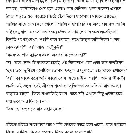
সেখানে। কফির মগে চুমুক দিলো মাহাপারা। আজ মনটা হঠাৎ করেই খারাপ
লাগছে৷ মাস্টার্সটাও শেষ হয়ে এলো। আর বেশিক্ষণ থাকা যাবেনা এখানে
ঠান্ডা পড়তে শুরু করেছে। উঠে হাঁটা দিলো মাহাপারা সামনে এগুতেই
শ্যালির সাথে দেখা হয়ে গেলো। শ্যালি মাহাপারার বন্ধু এবং বান্ধবিও।শ্যালি
বাই সেক্সুয়াল। হয়তো ওর বয়ফ্রেন্ডের সাথেই দেখা করতে এসেছিলো।
ফিরতি পথেই দেখা। শ্যালি মাহাপারাকে দেখে উজ্জ্বল হাসি দিলো ” শেষ
লেক ভ্রমণ?” ” হ্যাঁ! আজ এতটুকুই।”
“সময়তো প্রায় ফুড়িয়ে এলো এরপর কি ভেবেছো?”
“না। তবে দেশে ফিরতেতো হবেই।এই ভিনদেশে একা একা আর কতদিন!”
“হুম। তবে তুমি যে বলেছিলে তোমার ফুফু আর ফুপাতো ভাই থাকে এখানে?”
“হ্যাঁ। তা থাকে তবে আমি কারো বোঝা হতে চাই না শ্যালি। আমার জীবনটা
এমনিতেই ভঙ্গুর। সেই জীবনে পুরোনো স্মৃতিগুলোকে জড়িয়ে আর সমস্যা
বাড়াতে চাইনা। ফিরে যাওয়াটাই উত্তম। তবে যদি এখানে কিছু একটা হয়ে
যায় তবে আর ফিরবো না।”
“ঠিকাছে। ঈশ্বর তোমার সহায় হোক। ”
হাঁটতে হাঁটতে মাহাপারা আর শ্যালি ডোমের কাছে চলে এলো৷ মাহাপারাকে
বিদায় জানিয়ে নিজের ডোমের দিকে রওনা হলো শ্যালি।