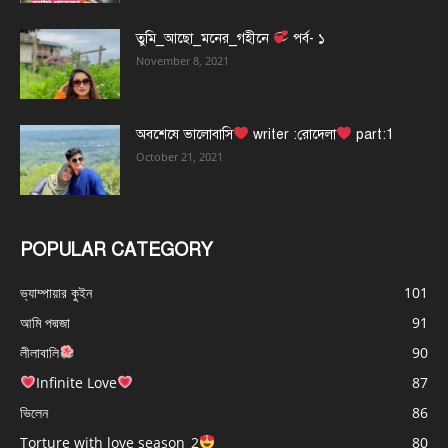
তুমি_আছো_মনের_গহীনে
পর্ব- ১
November 8, 2021
অবশেষে ভালোবাসি
writer :রোদেলা
part:1
October 21, 2021
POPULAR CATEGORY
ভ্যাম্পায়ার কুইন
101
আমি পদ্মজা
91
লীলাবালি
90
Infinite Love
87
ভিলেন
86
Torture with love season_2
80