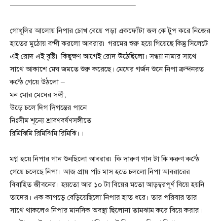
—————————————————
গোধূলির আলোয় নিপার চোখ বেয়ে পড়া একফোঁটা জল কে টুপ করে নিজের
হাতের মুঠোয় বন্দী করলো আবরার৷ গরমের শুরু হয়ে গিয়েছে কিন্তু সিলেটে
এই রোদ এই বৃষ্টি৷ কিছুক্ষণ আগেই রোদ উঠেছিলো। সন্ধ্যা নামার সাথে
সাথে আকাশে মেঘ জমতে শুরু করেছে। মেঘের গর্জন শুনে নিপা ক্রন্দনরত
কন্ঠে গেয়ে উঠলো –
মন মোর মেঘের সঙ্গী,
উড়ে চলে দিগ দিগন্তের পানে
নিঃসীম শূন্যে শ্রাবণবর্ষণসঙ্গীতে
রিমিঝিমি রিমিঝিমি রিমিঝি।।
মগ্ন হয়ে নিপার গান শুনছিলো আবরার৷ কি দারুণ গান টা কি করুণ কন্ঠে
গেয়ে চলেছে নিপা। আজ প্রায় পাঁচ মাস হতে চললো নিপা আবরারের
বিবাহিত জীবনের। হয়তো আর ১০ টা বিয়ের মতো আড়ম্বরপূর্ণ বিয়ে হয়নি
তাদের। এক কাপড়ে বেড়িয়েছিলো নিপার হাত ধরে। তার পরিবার তার
সাথে থাকলেও নিপার মানসিক অবস্থা ছিলোনা তামঝাম করে বিয়ে করার।