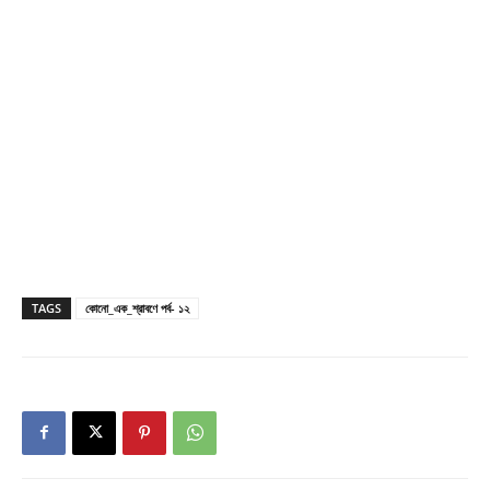
TAGS
কোনো_এক_শ্রাবণে পর্ব- ১২