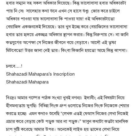
হবার সম্মান সহ সকল অধিকার দিয়েছে। কিন্তু ভালোবাসা হবার অধিকারটা
পায় নি সে৷ সালেহার কথা শুনে এখন সে হাসে শুধু৷ জোর করে চাইলে
অধিকার পাওয়া যায় ভালোবাসা কি পাওয়া যায়! ওই অধিকারটাতো
বেয়াজিদ একজনকেই দিয়েছে। তার খুব ইচ্ছে করে বেয়াজিদের ভালোবাসা
হবার তার হৃদয়ে একচ্ছত্র অধিকার স্থাপন করার। কিন্তু নিরুপায় সে। না জানি
কতযুগের অপেক্ষা সে নিজের জীবনে বয়ে বেড়াবে। আদৌ এই তৃষ্ণা
মিটবেতো! উত্তর জানা নেই তার। কিংবা কিজানি হয়তো আছে কিন্তু ঝাপসা।
চলবে….!
Shahazadi Mahapara’s Inscription
Shahazadi Mahapara
বিঃদ্রঃ আমার গল্পের পাঠক সংখ্যা খুবই নগন্য৷ ইদানীং এই বিষয়টা নিয়ে
হীনমন্যতায় ভুগছি৷ বিভিন্ন লিংক গ্রুপ গুলোতে নিজের লিংক নিজেকে শেয়ার
করতে হচ্ছে৷ এমন কথাও শুনেছি “লেখক এতই ফেমাস নিজের লেখা নিজেই
প্রচার করে বেড়ায় কেউ পড়ুক আর না পড়ুক।” ভাবুন কথাটা কতটা মানসিক
চাপ সৃষ্টি করেছে আমার উপর। অনেকেই লাইভ হয় তাদের লেখা নিয়ে