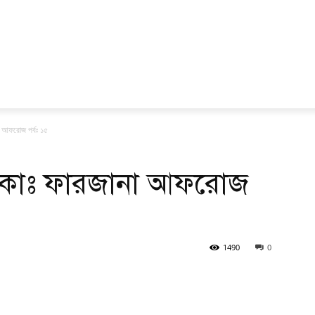
া আফরোজ পর্বঃ ১৫
েখিকাঃ ফারজানা আফরোজ
1490
0