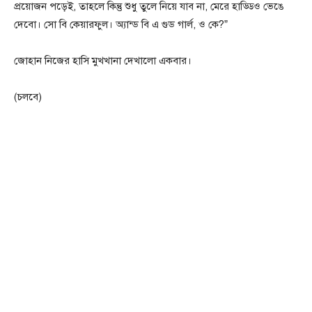
প্রয়োজন পড়েই, তাহলে কিন্তু শুধু তুলে নিয়ে যাব না, মেরে হাড্ডিও ভেঙে
দেবো। সো বি কেয়ারফুল। অ্যান্ড বি এ গুড গার্ল, ও কে?”
জোহান নিজের হাসি মুখখানা দেখালো একবার।
(চলবে)