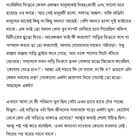
ফ্যামিলির ভিতরে কেবল একজন মানুষকেই নিরহংকারী এবং ভালো মনে
হয়েছে ওর কাছে। আর সেই মানুষটি হলো, সাদাত আঙ্কল। বাকি প্রতিটা
মানুষের মাঝেই কিছু না কিছু সমস্যা আছেই। বেশি সমস্যা হলো দুই ভাইয়ের
মাঝে। এক ভাই তো সকাল বেলা খুব দাপট দেখিয়ে চলে গিয়েছিল অফিস,
মিটিংয়ের ছুতো দিয়ে। আরেকজন ভাই কী করলো? গাড়ির ভিতরে বসে যা
অপমান করার তা তো করলোই, আবার ঘোরানোর নামেও অষ্টরম্ভা। শুধু
রাস্তায় রাস্তায় গাড়ি ড্রাইভ করে গেছে, আর ওকে পাশের সিটে বসিয়ে
রেখেছে। সবশেষে যখন বাড়ি ফিরবে তখন বোকার মতো জিজ্ঞেস করেছিল,
‘কোথায় যেতে চাও?’। আচ্ছা এই শহরে কি সে থাকে, না কি ও? তাহলে এটা
কেমন ধরনের প্রশ্ন? যেকোনো একটা জায়গায় নিয়ে গেলেই তো হতো।
আহাম্মক একটা!
এখানে আসা যে কী পরিমাণ ভুল ছিল সেটা এখন হারে হারে টের পাচ্ছে
মিতুল। এই বাড়িতে ওঠা ছিল জীবনের সবথেকে বড়ো একটা ভুল। হোটেল
রেখে কেন এই বাড়িতে থাকতে এসেছে? আব্বুর কথাই শোনা উচিত ছিল।
আব্বু পই পই করে বলেছিল, ‘এখন কানাডা যাওয়ার কোনো দরকার নেই।
বিয়ের পর বরের সাথে যাবে’।