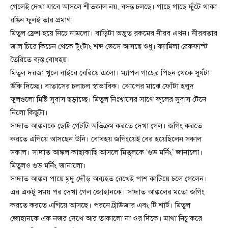
গেলেই দেখা যাবে আসলে শীতকাল নয়, বসন্ত চলছে। গাছে গাছে ফুঁটে থাকা
রঙিন ফুলই তার প্রমাণ।
মিতুল ফ্রেশ হয়ে নিচে নামলো। বাড়িটা অদ্ভুত রকমের নীরব এখন। নীরবতার
জাল চিরে কিচেন থেকে টুংটাং শব্দ ভেসে আসছে শুধু। ক্যামিলা ব্রেকফাস্ট
তৈরিতে ব্যস্ত বোধহয়।
মিতুল দরজা খুলে বাইরে বেরিয়ে এলো। ম্যাপল গাছের পিছন থেকে সূর্যটা
উঁকি দিচ্ছে। বাতাসের চলাচল স্বাভাবিক। ঝোপের মাঝে ফোঁটা হলুদ
ফুলগুলো মিষ্টি সুবাস ছড়াচ্ছে। মিতুল নিঃশ্বাসের সাথে ফুলের সুবাস টেনে
নিলো কিছুটা।
সাদাত আঙ্কলকে ছোট্ট গেটটি অতিক্রম করতে দেখা গেল। জগিং করতে
করতে এগিয়ে আসছেন উনি। বোধহয় জগিংয়েই বের হয়েছিলেন সকাল
সকাল। সাদাত আঙ্কল কাছাকাছি আসলে মিতুলকে ‘গুড মর্নিং’ জানালো।
মিতুলও গুড মর্নিং জানালো।
সাদাত আঙ্কল পায়ে মৃদু দৌঁড় অব্যহত রেখেই পাশ কাটিয়ে চলে গেলেন।
এর একটু সময় পর দেখা গেল জোহানকে। সাদাত আঙ্কলের মতো জগিং
করতে করতে এগিয়ে আসছে। পরনে ট্রাউজার এবং টি শার্ট। মিতুল
জোহানকে এক নজর দেখে আর তাকালো না ওর দিকে। মাথা নিচু করে