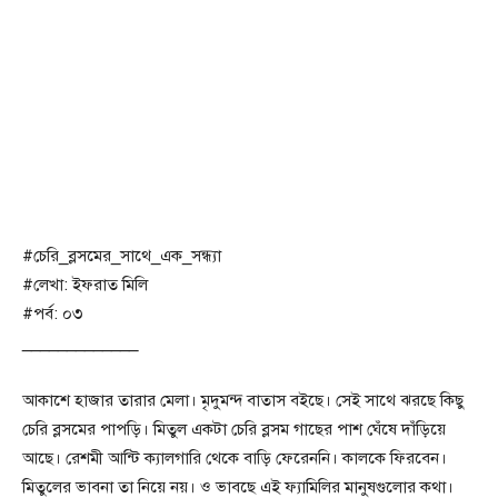
#চেরি_ব্লসমের_সাথে_এক_সন্ধ্যা
#লেখা: ইফরাত মিলি
#পর্ব: ০৩
_____________
আকাশে হাজার তারার মেলা। মৃদুমন্দ বাতাস বইছে। সেই সাথে ঝরছে কিছু
চেরি ব্লসমের পাপড়ি। মিতুল একটা চেরি ব্লসম গাছের পাশ ঘেঁষে দাঁড়িয়ে
আছে। রেশমী আন্টি ক্যালগারি থেকে বাড়ি ফেরেননি। কালকে ফিরবেন।
মিতুলের ভাবনা তা নিয়ে নয়। ও ভাবছে এই ফ্যামিলির মানুষগুলোর কথা।