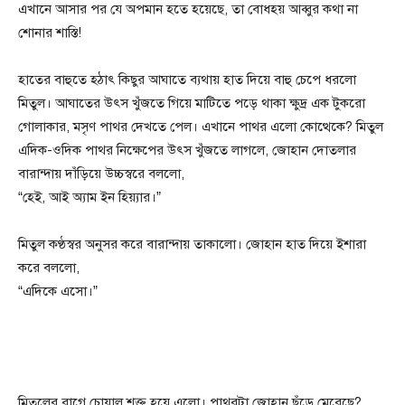
এখানে আসার পর যে অপমান হতে হয়েছে, তা বোধহয় আব্বুর কথা না
শোনার শাস্তি!
হাতের বাহুতে হঠাৎ কিছুর আঘাতে ব্যথায় হাত দিয়ে বাহু চেপে ধরলো
মিতুল। আঘাতের উৎস খুঁজতে গিয়ে মাটিতে পড়ে থাকা ক্ষুদ্র এক টুকরো
গোলাকার, মসৃণ পাথর দেখতে পেল। এখানে পাথর এলো কোত্থেকে? মিতুল
এদিক-ওদিক পাথর নিক্ষেপের উৎস খুঁজতে লাগলে, জোহান দোতলার
বারান্দায় দাঁড়িয়ে উচ্চস্বরে বললো,
“হেই, আই অ্যাম ইন হিয়‍্যার।”
মিতুল কণ্ঠস্বর অনুসর করে বারান্দায় তাকালো। জোহান হাত দিয়ে ইশারা
করে বললো,
“এদিকে এসো।”
মিতুলের রাগে চোয়াল শক্ত হয়ে এলো। পাথরটা জোহান ছুঁড়ে মেরেছে?