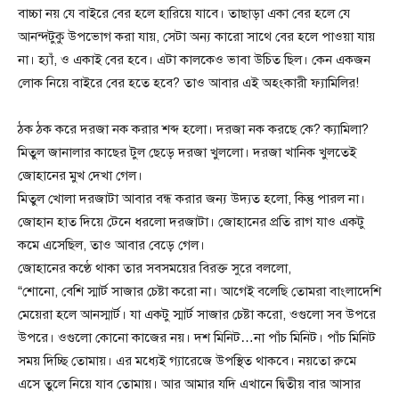
বাচ্চা নয় যে বাইরে বের হলে হারিয়ে যাবে। তাছাড়া একা বের হলে যে
আনন্দটুকু উপভোগ করা যায়, সেটা অন্য কারো সাথে বের হলে পাওয়া যায়
না। হ্যাঁ, ও একাই বের হবে। এটা কালকেও ভাবা উচিত ছিল। কেন একজন
লোক নিয়ে বাইরে বের হতে হবে? তাও আবার এই অহংকারী ফ্যামিলির!
ঠক ঠক করে দরজা নক করার শব্দ হলো। দরজা নক করছে কে? ক্যামিলা?
মিতুল জানালার কাছের টুল ছেড়ে দরজা খুললো। দরজা খানিক খুলতেই
জোহানের মুখ দেখা গেল।
মিতুল খোলা দরজাটা আবার বন্ধ করার জন্য উদ্যত হলো, কিন্তু পারল না।
জোহান হাত দিয়ে টেনে ধরলো দরজাটা। জোহানের প্রতি রাগ যাও একটু
কমে এসেছিল, তাও আবার বেড়ে গেল।
জোহানের কণ্ঠে থাকা তার সবসময়ের বিরক্ত সুরে বললো,
“শোনো, বেশি স্মার্ট সাজার চেষ্টা করো না। আগেই বলেছি তোমরা বাংলাদেশি
মেয়েরা হলে আনস্মার্ট। যা একটু স্মার্ট সাজার চেষ্টা করো, ওগুলো সব উপরে
উপরে। ওগুলো কোনো কাজের নয়। দশ মিনিট…না পাঁচ মিনিট। পাঁচ মিনিট
সময় দিচ্ছি তোমায়। এর মধ্যেই গ্যারেজে উপস্থিত থাকবে। নয়তো রুমে
এসে তুলে নিয়ে যাব তোমায়। আর আমার যদি এখানে দ্বিতীয় বার আসার