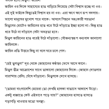
অবাক হলো মিতুল। জায়িন!
জায়িন ওর দিকে সাহায্যের হাত বাড়িয়ে দিয়েছে সেটা বিশ্বাস হচ্ছে না ওর।
এই দুই ভাইকে কিছুতেই বিশ্বাস হয় না ওর। এরা ক্ষণে ক্ষণে রূপ বদলায়।
ভালো মানুষের মুখোশ পরে থাকে। আসলে পিছনে অহংকারী শয়তান!
মিতুলের মোটেও জায়িনের হাত ধরে উঠে দাঁড়াতে ইচ্ছা হলো না। কিন্তু হাত
ধরে উঠে না দাঁড়ালে সেটা অভদ্রতা হবে।
মিতুল জায়িনের হাত ধরেই উঠে দাঁড়ালো। সৌজন্যস্বরূপ ধন্যবাদ জানালো
জায়িনকে।
জায়িন প্রতি উত্তরে কিছু না বলে ঘরে চলে গেল।
“হেই তুলতুল!” দূর থেকে জোহানের কণ্ঠস্বর ভেসে আসে কানে।
মিতুল তীব্র আক্রোশের সাথে তাকালো জোহানের দিকে। জোহান দোতলার
বারান্দায় রেলিং ঘেঁষে দাঁড়ানো। মিতুলকে দেখে হাসছে।
“তোমরা বাংলাদেশি মেয়েরা তো দেখছি হালকা বাতাসে আকাশে উড়ো।
একটু ধাক্কাতে কেউ এইভাবে পড়ে যায়?” জোহানের হাসতে হাসতে
গড়াগড়ি খাওয়ার মতো অবস্থা।