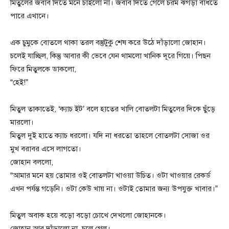
মিতুলের জবাব দিতে মনে চাইলো না। জবাব দিতে গেলে চরম ঝগড়া বাঁধতে
পারে এখানে।
এক চুমুকে বোতলে থাকা তরল বস্তুটুকু শেষ করে উঠে দাঁড়ালো জোহান।
চলেই যাচ্ছিল, কিন্তু আবার কী ভেবে যেন থামলো খানিক দূরে গিয়ে। পিছন
ফিরে মিতুলকে ডাকলো,
“হেই!”
মিতুল তাকাতেই, ‘ক্যাচ ইট’ বলে হাতের খালি বোতলটা মিতুলের দিকে ছুঁড়ে
মারলো।
মিতুল দুই হাতে ক্যাচ ধরলো। যদি না ধরতো তাহলে বোতলটা সোজা ওর
মুখ বরাবর এসে লাগতো।
জোহান বললো,
“আমার মনে হয় তোমার ওই বোতলটা খাওয়া উচিত। ওটা খাওয়ার রেকর্ড
এখন পর্যন্ত গড়েনি। ওটা কেউ খায় না। ওটাই তোমার জন্য উপযুক্ত খাবার।”
মিতুল অবাক হয়ে বড়ো বড়ো চোখে দেখলো জোহানকে।
জোহান আর দাঁড়ালো না, চলে গেল।