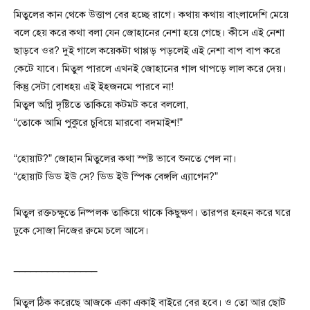
মিতুলের কান থেকে উত্তাপ বের হচ্ছে রাগে। কথায় কথায় বাংলাদেশি মেয়ে
বলে হেয় করে কথা বলা যেন জোহানের নেশা হয়ে গেছে। কীসে এই নেশা
ছাড়বে ওর? দুই গালে কয়েকটা থাপ্পড় পড়লেই এই নেশা বাপ বাপ করে
কেটে যাবে। মিতুল পারলে এখনই জোহানের গাল থাপড়ে লাল করে দেয়।
কিন্তু সেটা বোধহয় এই ইহজনমে পারবে না!
মিতুল অগ্নি দৃষ্টিতে তাকিয়ে কটমট করে বললো,
“তোকে আমি পুকুরে চুবিয়ে মারবো বদমাইশ!”
“হোয়াট?” জোহান মিতুলের কথা স্পষ্ট ভাবে শুনতে পেল না।
“হোয়াট ডিড ইউ সে? ডিড ইউ স্পিক বেঙ্গলি এ্যাগেন?”
মিতুল রক্তচক্ষুতে নিষ্পলক তাকিয়ে থাকে কিছুক্ষণ। তারপর হনহন করে ঘরে
ঢুকে সোজা নিজের রুমে চলে আসে।
_______________
মিতুল ঠিক করেছে আজকে একা একাই বাইরে বের হবে। ও তো আর ছোট