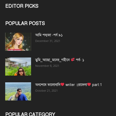
EDITOR PICKS
POPULAR POSTS
আমি পদ্মজা -পর্ব ৯১
December 31, 2021
তুমি_আছো_মনের_গহীনে
পর্ব- ১
November 8, 2021
অবশেষে ভালোবাসি
writer :রোদেলা
part:1
October 21, 2021
POPULAR CATEGORY