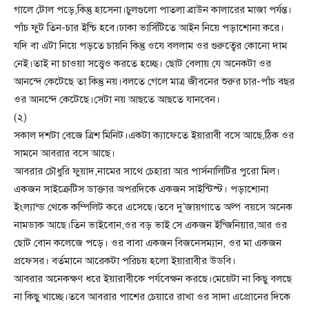
গালে টোল পড়ে,কিন্তু হাসেনা।চুলগুলো পাতলা ব্রাউন কালারের মাজা পর্যন্ত।
পাঁচ ফুট তিন-চার ইন্চি হবে।ঢাকা ভার্সিটিতে আইন নিয়ে পড়াশোনা করে।
যদি বা এটা নিয়ে পড়তে চায়নি কিন্তু ওযে বললাম ওর গুরুত্বের কোনো দাম
নেই।তাই না চাওয়া সত্ত্বেও করতে হচ্ছে। ছোট বেলায় যে অনেকটা ওর
আনন্দে কেটেছে তা কিন্তু নয়।বলতে গেলে মাত্র জীবনের শুরুর চার-পাঁচ বছর
ওর আনন্দে কেটেছে।সেটা নয় আছতে আছতে যানবেন।
(২)
সকাল দশটা বেজে ত্রিশ মিনিট।একটা ক্যাফেতে ইয়ারাবী বসে আছে,ঠিক ওর
সামনে আবরার বসে আছে।
আবরার চৌধুরি ফুয়াদ,নামের সাথে চেহারা আর পার্সনালিটির পুরো মিল।
একজন সাইক্রেটিস ডাক্তার অপরদিকে একজন সাইন্টিস্ট। পড়াশোনা
ইংল্যান্ড থেকে কম্পিলিট করে এসেছে।তবে দু’জায়গাতে অল্প বয়সে অনেক
নামডাক আছে।তিন ভাইবোন,ওর বড় ভাই সে একজন ইন্জিনিয়ার,আর ওর
ছোট বোন কলেজে পড়ে। ওর বাবা একজন বিজনেসম্যান, ওর মা একজন
প্রফেসর। বর্তমানে আরেকটা পরিচয় হলো ইয়ারাবীর উডবি।
আবরার অনেকক্ষণ ধরে ইয়ারাবীকে পর্যবেক্ষন করছে।মেয়েটা না কিছু বলছে
না কিছু খাচ্ছে।তবে আবরার পাশের চেয়ারে রাখা ওর সাদা এপ্রোনের দিকে