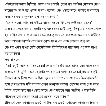
-“ইচ্ছাতো করছে ঠাটিয়ে একটা থাপ্পর মারি।তোর বড় আন্টির মেয়েকে দেখ,
মায়ের কথার উপর একটা কথাও বলেনা।দেখ তোর সাথে ফালতু কথা বলে
সময় নষ্ট করার নূন্যতম ইচ্ছা আমার নেই।”
-“দেখি সরো, আমি ভার্সিটিতে যাবো।নয়তো ক্লাসের লেট হয়ে যাবে।”
এবার না পেরে ওর মা একটা চড় মেরে দেয়।এটা নতুন কিছু নয়।বলতে গেলে
ইয়ারাবীর কথার বা কাজের কেউ গুরুত্ব দেয় না।ওর প্রয়োজন ওর ফ্যামিলির
কাছে অনেক আগেই শেষ হয়ে গেছে যখন ওর ছোট বোনের জন্ম হয়।
দেখতে খুবই সুন্দর,ছোট থেকেই চটপটে টাইপের যার জন্য ওর নাম রাখা
হয় ইয়ামিলা।
ওর মা বলে,
-“এই চড়টা আবার না খেতে চাইলে এখনি রেডি হয়ে আবরারের সাথে দেখা
করতে যাবি।দু’দিন ধরে ছেলেটা তোর সাথে দেখা করতে চাইচ্ছে আর তুই
নিজের কাজ নিয়ে পড়ে আছিস।ভুলে যাস না ওর সাথে তোর ইনগেজমেন্ট
হয়ে গেছে।আজ যদি না যাস তোর আব্বুকে বলবো।ছেলেটা কাজ শেষ করে
টাইম পায়না,তারপরও তোর সাথে দেখা করতে চায়।জানিস ও কত বিজি
থাকে।ভালো মেয়ের মতো এই ড্রেসটা পড়ে যাবি।”
গ্রীন-গোল্ডেন কালারের একটা গাউন,আর একটা গোল্ডেন কালারের হিজাব