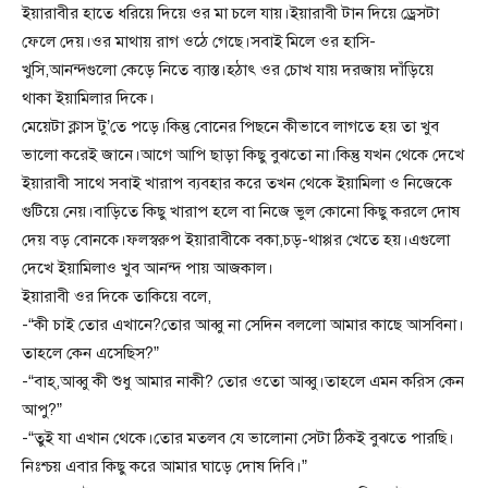
ইয়ারাবীর হাতে ধরিয়ে দিয়ে ওর মা চলে যায়।ইয়ারাবী টান দিয়ে ড্রেসটা
ফেলে দেয়।ওর মাথায় রাগ ওঠে গেছে।সবাই মিলে ওর হাসি-
খুসি,আনন্দগুলো কেড়ে নিতে ব্যাস্ত।হঠাৎ ওর চোখ যায় দরজায় দাঁড়িয়ে
থাকা ইয়ামিলার দিকে।
মেয়েটা ক্লাস টু’তে পড়ে।কিন্তু বোনের পিছনে কীভাবে লাগতে হয় তা খুব
ভালো করেই জানে।আগে আপি ছাড়া কিছু বুঝতো না।কিন্তু যখন থেকে দেখে
ইয়ারাবী সাথে সবাই খারাপ ব্যবহার করে তখন থেকে ইয়ামিলা ও নিজেকে
গুটিয়ে নেয়।বাড়িতে কিছু খারাপ হলে বা নিজে ভুল কোনো কিছু করলে দোষ
দেয় বড় বোনকে।ফলস্বরুপ ইয়ারাবীকে বকা,চড়-থাপ্পর খেতে হয়।এগুলো
দেখে ইয়ামিলাও খুব আনন্দ পায় আজকাল।
ইয়ারাবী ওর দিকে তাকিয়ে বলে,
-“কী চাই তোর এখানে?তোর আব্বু না সেদিন বললো আমার কাছে আসবিনা।
তাহলে কেন এসেছিস?”
-“বাহ্,আব্বু কী শুধু আমার নাকী? তোর ওতো আব্বু।তাহলে এমন করিস কেন
আপু?”
-“তুই যা এখান থেকে।তোর মতলব যে ভালোনা সেটা ঠিকই বুঝতে পারছি।
নিঃশ্চয় এবার কিছু করে আমার ঘাড়ে দোষ দিবি।”