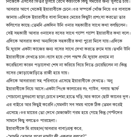
নিজেকে এসবের ভিতর ঢুবিয়ে রেখে কষ্টটাকে কিছু সময়ের জন্য ভুলতে চায়।
আবরার আগে থেকেই ইয়ারাবীকে চেনে।ওর সম্পর্কে খোঁজ নিয়ে ওর বাবাকে
জানায়।এদিকে ইয়ারাবীর বাবা নিজের মেয়ের কিছুটা প্রশংসা করতো তার
কলিগের কাছে।তেমনি একদিন উনি ওনার সহকারীর সাথে কথা বলছিলেন।
সেই সহকারী আবার ওনাদের বসের সাথে গল্পে গল্পে ইয়ারাবীর কথা বলে।
এদিকে আবরার কথা অন্যদিকে সহকারীর কথা পুুরো মিলে যায়।এদিকে
মি.ফুয়াদ একটা কাজের জন্য বসের সাথে দেখা করতে রুমে যায়।তখনি উনি
ইয়ারাবীকে দেখতে চান।ব্যাস হয়ে গেল পছন্দ।মি.ফুয়াদ প্রথমে না
করেছিলো কারন পড়ালেখা শেষ না করিয়ে বিয়ে দিতে চেয়েছিলেন না।কিন্তু
বসের জোড়াজোড়িতে রাজী হয়ে যায়।
এদিকে আবরাররা সহ পরিবারে এসেছে ইয়ারাবীকে দেখতে। অনু
ইয়ারাবীকে নিয়ে আসে।একটা পিংক কালারের লং গাউন, গলায় স্কার্ফ
পোচানো,চুলগুলো ছাড়া,চোখে চশমা,হাতে ঘড়ি,আর কানে ছোট কানের দুল।
এর বাইরে আর কিছুই করেনি।যেমনটা সব সময় থাকে ঠিক তেমন করেই
এসেছে।ওর মায়ের তো দেখে মেজাজটা গরম হয়ে গেছে কিন্তু গেস্টদের
সামনে কিছু বলতেও পারছেনা।
ইয়ারাবীকে মি.রায়হান(আবরার বাবা)প্রশ্ন করে,
-“মামনি তোমার পুরো নামটা কী একবার বলবে?”