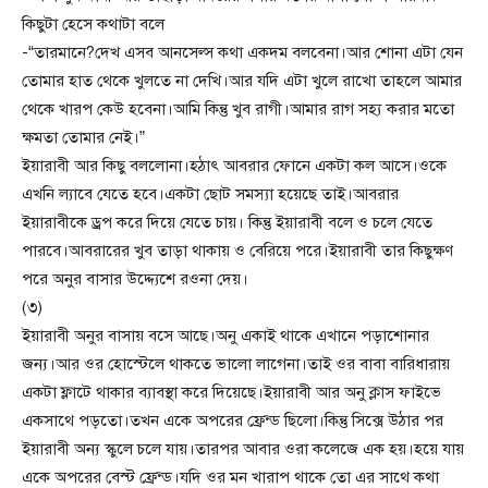
কিছুটা হেসে কথাটা বলে
-“তারমানে?দেখ এসব আনসেল্স কথা একদম বলবেনা।আর শোনা এটা যেন
তোমার হাত থেকে খুলতে না দেখি।আর যদি এটা খুলে রাখো তাহলে আমার
থেকে খারপ কেউ হবেনা।আমি কিন্তু খুব রাগী।আমার রাগ সহ্য করার মতো
ক্ষমতা তোমার নেই।”
ইয়ারাবী আর কিছু বললোনা।হঠাৎ আবরার ফোনে একটা কল আসে।ওকে
এখনি ল্যাবে যেতে হবে।একটা ছোট সমস্যা হয়েছে তাই।আবরার
ইয়ারাবীকে ড্রপ করে দিয়ে যেতে চায়। কিন্তু ইয়ারাবী বলে ও চলে যেতে
পারবে।আবরারের খুব তাড়া থাকায় ও বেরিয়ে পরে।ইয়ারাবী তার কিছুক্ষণ
পরে অনুর বাসার উদ্দ্যেশে রওনা দেয়।
(৩)
ইয়ারাবী অনুর বাসায় বসে আছে।অনু একাই থাকে এখানে পড়াশোনার
জন্য।আর ওর হোস্টেলে থাকতে ভালো লাগেনা।তাই ওর বাবা বারিধারায়
একটা ফ্লাটে থাকার ব্যাবস্থা করে দিয়েছে।ইয়ারাবী আর অনু ক্লাস ফাইভে
একসাথে পড়তো।তখন একে অপরের ফ্রেন্ড ছিলো।কিন্তু সিক্সে উঠার পর
ইয়ারাবী অন্য স্কুলে চলে যায়।তারপর আবার ওরা কলেজে এক হয়।হয়ে যায়
একে অপরের বেস্ট ফ্রেন্ড।যদি ওর মন খারাপ থাকে তো এর সাথে কথা