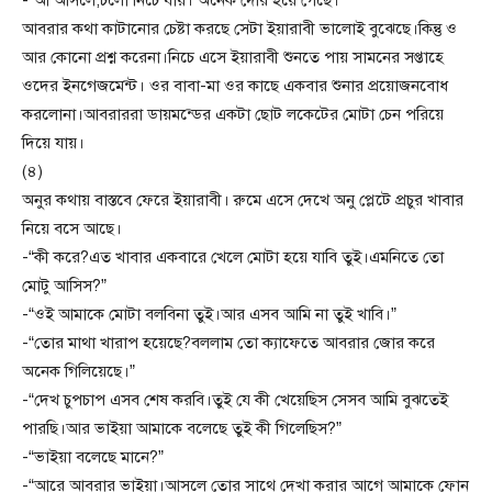
-“আ আসলে,চলো নিচে যায়। অনেক দেরি হয়ে গেছে।”
আবরার কথা কাটানোর চেষ্টা করছে সেটা ইয়ারাবী ভালোই বুঝেছে।কিন্তু ও
আর কোনো প্রশ্ন করেনা।নিচে এসে ইয়ারাবী শুনতে পায় সামনের সপ্তাহে
ওদের ইনগেজমেন্ট। ওর বাবা-মা ওর কাছে একবার শুনার প্রয়োজনবোধ
করলোনা।আবরাররা ডায়মন্ডের একটা ছোট লকেটের মোটা চেন পরিয়ে
দিয়ে যায়।
(৪)
অনুর কথায় বাস্তবে ফেরে ইয়ারাবী। রুমে এসে দেখে অনু প্লেটে প্রচুর খাবার
নিয়ে বসে আছে।
-“কী করে?এত খাবার একবারে খেলে মোটা হয়ে যাবি তুই।এমনিতে তো
মোটু আসিস?”
-“ওই আমাকে মোটা বলবিনা তুই।আর এসব আমি না তুই খাবি।”
-“তোর মাথা খারাপ হয়েছে?বললাম তো ক্যাফেতে আবরার জোর করে
অনেক গিলিয়েছে।”
-“দেখ চুপচাপ এসব শেষ করবি।তুই যে কী খেয়েছিস সেসব আমি বুঝতেই
পারছি।আর ভাইয়া আমাকে বলেছে তুই কী গিলেছিস?”
-“ভাইয়া বলেছে মানে?”
-“আরে আবরার ভাইয়া।আসলে তোর সাথে দেখা করার আগে আমাকে ফোন