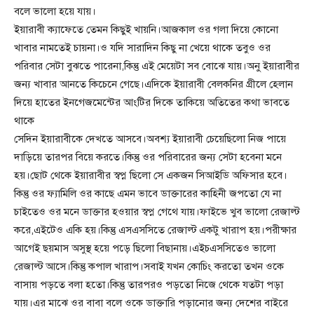
বলে ভালো হয়ে যায়।
ইয়ারাবী ক্যাফেতে তেমন কিছুই খায়নি।আজকাল ওর গলা দিয়ে কোনো
খাবার নামতেই চায়না।ও যদি সারাদিন কিছু না খেয়ে থাকে তবুও ওর
পরিবার সেটা বুঝতে পারেনা,কিন্তু এই মেয়েটা সব বোঝে যায়।অনু ইয়ারাবীর
জন্য খাবার আনতে কিচেনে গেছে।এদিকে ইয়ারাবী বেলকনির গ্রীলে হেলান
দিয়ে হাতের ইনগেজমেন্টের আংটির দিকে তাকিয়ে অতিতের কথা ভাবতে
থাকে
সেদিন ইয়ারাবীকে দেখতে আসবে।অবশ্য ইয়ারাবী চেয়েছিলো নিজ পায়ে
দাড়িয়ে তারপর বিয়ে করতে।কিন্তু ওর পরিবারের জন্য সেটা হবেনা মনে
হয়।ছোট থেকে ইয়ারাবীর স্বপ্ন ছিলো সে একজন সিআইডি অফিসার হবে।
কিন্তু ওর ফ্যামিলি ওর কাছে এমন ভাবে ডাক্তারের কাহিনী জপতো যে না
চাইতেও ওর মনে ডাক্তার হওয়ার স্বপ্ন গেথে যায়।ফাইভে খুব ভালো রেজাল্ট
করে,এইটেও একি হয়।কিন্তু এসএসসিতে রেজাল্ট একটু খারাপ হয়।পরীক্ষার
আগেই ছয়মাস অসুস্থ হয়ে পড়ে ছিলো বিছানায়।এইচএসসিতেও ভালো
রেজাল্ট আসে।কিন্তু কপাল খারাপ।সবাই যখন কোচিং করতো তখন ওকে
বাসায় পড়তে বলা হতো।কিন্তু তারপরও পড়তো নিজে থেকে যতটা পড়া
যায়।এর মাঝে ওর বাবা বলে ওকে ডাক্তারি পড়ানোর জন্য দেশের বাইরে