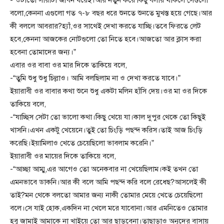
-“ওটাতো সারাটা জীবন ধরেই।আর নতুন করে কিছু বলার থাকলে সেগুলো
বলো,কেননা এগুলো গত ৭-৮ বছর ধরে শুনতে শুনতে মুখস্ত হয়ে গেছে।আর
কী বললে আবরার?হ্যাঁ,ওর সাথেই দেখা করতে যাচ্ছি।তবে ফিরতে লেট
হবে,কেননা আজকের নোটগুলো তো নিতে হবে।আজতো আর ক্লাস করা
হবেনা তোমাদের জন্য।”
এবার ওর বাবা ওর মার দিকে তাকিয়ে বলে,
-“তুমি শুধু শুধু চিল্লাও। আমি বলছিলাম না ও দেখা করতে যাবে।”
ইয়ারাবী ওর বাবার কথা শুনে শুধু একটা মলিন হাঁসি দেয়।ওর মা ওর দিকে
তাকিয়ে বলে,
-“যাচ্ছিস সেটা তো ভালো কথা।কিছু খেয়ে যা।কাল দুপুর থেকে তো কিছুই
খাসনি।এখন একটু খেয়েনে।তুই তো চিংড়ি পছন্দ করিস।তাই আজ চিংড়ি
করেছি।ইয়ামিলাও খেতে চেয়েছিলো ভাবলাম করেনি।”
ইয়ারাবী ওর মায়ের দিকে তাকিয়ে বলে,
-“আচ্ছা আম্মু,এর আগেও তো অনেকবার না খেয়েছিলাম।কই তখন তো
এমনভাবে ডাকনি।আর কী বলে আমি পছন্দ করি বলে রেধেছ?আসলেই কী
তাই?মন থেকে বলতো আমার জন্য নাকী তোমার মেয়ে খেতে চেয়েছিলো
বলে।সে যাই হোক,একদিন না খেলে মরে যাবোনা।আর এমনিতেও তোমার
হবু জামাই আমাকে না খাইয়ে তো আর ছাড়বেনা।তাছাড়াও অনুদের বাসায়