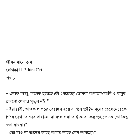
জীবন মানে তুমি
লেখিকা:H.B.Irini Ori
পর্ব:১
-“এনাফ আম্মু, অনেক হয়েছে।কী পেয়েছো তোমরা আমাকে?আমি ও মানুষ
কোনো খেলার পুতুল নই।”
-“ইয়ারাবী, আজকাল প্রচুর বেয়াদব হয়ে যাচ্ছিস তুই?মানুষের ছেলেমেয়েকে
গিয়ে দেখ, তাদের বাবা-মা যা বলে ওরা তাই করে।কিন্তু তুই,তোকে তো কিছু
বলা যায়না।”
-“তো যাও না তাদের কাছে আমার কাছে কেন আসছো?”