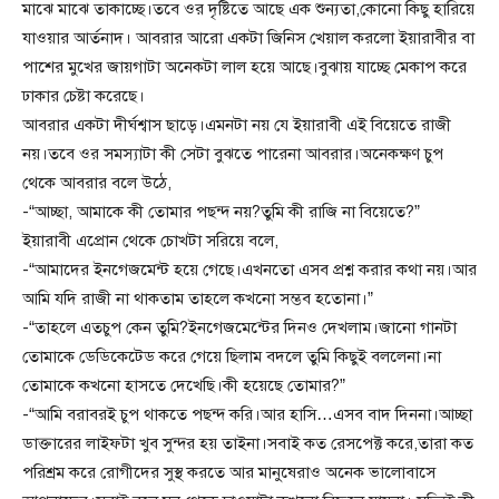
মাঝে মাঝে তাকাচ্ছে।তবে ওর দৃষ্টিতে আছে এক শুন্যতা,কোনো কিছু হারিয়ে
যাওয়ার আর্তনাদ। আবরার আরো একটা জিনিস খেয়াল করলো ইয়ারাবীর বা
পাশের মুখের জায়গাটা অনেকটা লাল হয়ে আছে।বুঝায় যাচ্ছে মেকাপ করে
ঢাকার চেষ্টা করেছে।
আবরার একটা দীর্ঘশ্বাস ছাড়ে।এমনটা নয় যে ইয়ারাবী এই বিয়েতে রাজী
নয়।তবে ওর সমস্যাটা কী সেটা বুঝতে পারেনা আবরার।অনেকক্ষণ চুপ
থেকে আবরার বলে উঠে,
-“আচ্ছা, আমাকে কী তোমার পছন্দ নয়?তুমি কী রাজি না বিয়েতে?”
ইয়ারাবী এপ্রোন থেকে চোখটা সরিয়ে বলে,
-“আমাদের ইনগেজমেন্ট হয়ে গেছে।এখনতো এসব প্রশ্ন করার কথা নয়।আর
আমি যদি রাজী না থাকতাম তাহলে কখনো সম্ভব হতোনা।”
-“তাহলে এতচুপ কেন তুমি?ইনগেজমেন্টের দিনও দেখলাম।জানো গানটা
তোমাকে ডেডিকেটেড করে গেয়ে ছিলাম বদলে তুমি কিছুই বললেনা।না
তোমাকে কখনো হাসতে দেখেছি।কী হয়েছে তোমার?”
-“আমি বরাবরই চুপ থাকতে পছন্দ করি।আর হাসি…এসব বাদ দিননা।আচ্ছা
ডাক্তারের লাইফটা খুব সুন্দর হয় তাইনা।সবাই কত রেসপেক্ট করে,তারা কত
পরিশ্রম করে রোগীদের সুস্থ করতে আর মানুষেরাও অনেক ভালোবাসে