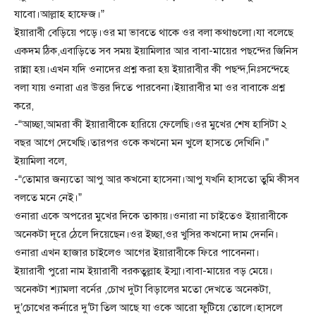
যাবো।আল্লাহ হাফেজ।”
ইয়ারাবী বেড়িয়ে পড়ে।ওর মা ভাবতে থাকে ওর বলা কথাগুলো।যা বলেছে
একদম ঠিক,এবাড়িতে সব সময় ইয়ামিলার আর বাবা-মায়ের পছন্দের জিনিস
রান্না হয়।এখন যদি ওনাদের প্রশ্ন করা হয় ইয়ারাবীর কী পছন্দ,নিঃসন্দেহে
বলা যায় ওনারা এর উত্তর দিতে পারবেনা।ইয়ারাবীর মা ওর বাবাকে প্রশ্ন
করে,
-“আচ্ছা,আমরা কী ইয়ারাবীকে হারিয়ে ফেলেছি।ওর মুখের শেষ হাসিটা ২
বছর আগে দেখেছি।তারপর ওকে কখনো মন খুলে হাসতে দেখিনি।”
ইয়ামিলা বলে,
-“তোমার জন্যতো আপু আর কখনো হাসেনা।আপু যখনি হাসতো তুমি কীসব
বলতে মনে নেই।”
ওনারা একে অপরের মুখের দিকে তাকায়।ওনারা না চাইতেও ইয়ারাবীকে
অনেকটা দূরে ঠেলে দিয়েছেন।ওর ইচ্ছা,ওর খুসির কখনো দাম দেননি।
ওনারা এখন হাজার চাইলেও আগের ইয়ারাবীকে ফিরে পাবেননা।
ইয়ারাবী পুরো নাম ইয়ারাবী বরকতুল্লাহ ইস্মা।বাবা-মায়ের বড় মেয়ে।
অনেকটা শ্যামলা বর্নের ,চোখ দুটা বিড়ালের মতো দেখতে অনেকটা,
দু’চোখের কর্নারে দু’টা তিল আছে যা ওকে আরো ফুটিয়ে তোলে।হাসলে