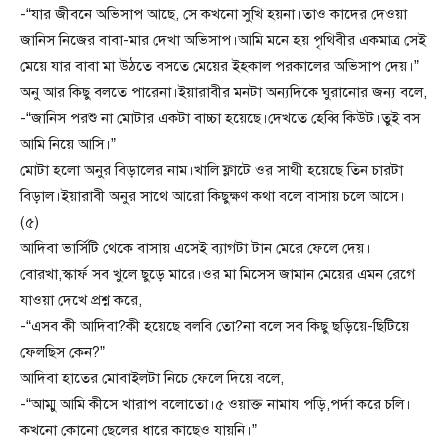
-“যার জীবনে অভিসাপ আছে, সে কখনো সুখি হয়না।তাও কাদের দেওয়া
জানিস নিজের বাবা-মার দেখা অভিসাপ।আমি মনে হয় পৃথিবীর একমাত্র সেই
মেয়ে যার বাবা মা উঠতে বসতে মেয়ের ইহকাল পরকালের অভিসাপ দেয়।”
অনু আর কিছু বলতে পারেনা।ইয়ারাবীর মনটা অন্যদিকে ঘুরানোর জন্য বলে,
-“জানিস পরশু না মোটার একটা বাচ্চা হয়েছে।দেখতে হেব্বি কিউট।তুই বস
আমি নিয়ে আসি।”
মোটা হলো অনুর বিড়ালের নাম।খালি ফ্লাটে ওর সাথী হয়েছে তিন চারটা
বিড়াল।ইয়ারাবী অনুর সাথে আরো কিছুক্ষণ কথা বলে বাসায় চলে আসে।
(৫)
আদিবা ভার্সিটি থেকে বাসায় এসেই ব্যাগটা টান মেরে ফেলে দেয়।
বোরখা,স্কার্ফ সব খুলে ছুড়ে মারে।ওর মা মিসেস জামান মেয়ের এমন রেগে
যাওয়া দেখে প্রশ্ন করে,
-“এসব কী আদিবা?কী হয়েছে বলবি তো?না বলে সব কিছু ছড়িয়ে-ছিটিয়ে
ফেলছিস কেন?”
আদিবা হাতের মোবাইলটা নিচে ফেলে দিয়ে বলে,
-“আম্মু আমি কীসে খারাপ বলোতো।৫ ওয়াক্ত নামায পড়ি,পর্দা করে চলি।
কখনো কোনো ছেলের ধারে কাছেও যায়নি।”