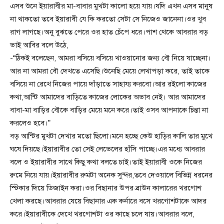
এসব শুনে ইয়ারাবীর মা-বাবার মুখটা কালো হয়ে যায়।যদি এখন এসব মানুষ
না থাকতো তবে ইয়ারাবী যে কি করতো সেটা সে নিজেও জানেনা।ওর খুব
রাগ লাগছে।অনু বুঝতে পেরে ওর হাত চেঁপে ধরে।পাশ থেকে আবরার বড়
ভাই আবির বলে উঠে,
-“ঠিকই বলেছেন, আমরা বসিয়ে বসিয়ে খাওয়ানোর জন্য বৌ নিয়ে যাচ্ছেনা।
আর না আমরা বৌ দেখতে এসেছি।শুনেছি মেয়ে লেখাপড়া করে, তাই তাকে
বসিয়ে না রেখে নিজের পায়ে দাঁড়াতে সাহায্য করবো।আর রইলো কাজের
কথা,আন্টি আমাদের বাড়িতে কাজের লোকের অভাব নেই। আর আমাদের
বাবা-মা বাড়ির বৌকে বাড়ির মেয়ে মনে করে।তাই ওসব আপনাকে চিন্তা না
করলেও হবে।”
বড় আন্টির মুখটা দেখার মতো ছিলো।মনে হচ্ছে কেউ হাড়ির কালি তার মুখে
ঘষে দিয়ছে।ইয়ারাবীর তো সেই লেভেলের হাঁসি পাচ্ছে।এর মধ্যে আবরার
বলে ও ইয়ারাবীর সাথে কিছু কথা বলতে চাই।তাই ইয়ারাবী ওকে নিজের
রুমে নিয়ে যায়।ইয়ারাবীর রুমটা অনেক সুন্দর,তবে দেওয়ালে বিভিন্ন ধরনের
স্টিকার দিয়ে ডিজাইন করা।ওর বিছানার উপর ব্রাউন কালারের খরগোশ
খেলা করছে।আবরার যেয়ে বিছানার এক কর্নারে বসে খরগোশটাকে আদর
করে।ইয়ারাবীকে দেখে খরগোশটা ওর কাছে চলে যায়।আবরার বলে,