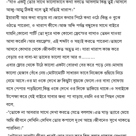
-“যাও একটু তোর সাথে ভালোভাবে কথা বলতে আসলাম কিন্তু তুই।আসলে
আব্বু-আম্মু ঠিকই বলে তুই সত্যিই খারাপ।”
ইয়ারাবী আর কথা বাড়ায় না।জানে কথার পিঠে কথা ওঠে।কিন্তু ও বুঝে
ওঠতে পারেনা, ও খারাপ কীসে।আজ অব্দি পর্যন্ত বন্ধুদের সাথে বাইরে
যায়নি,কোনো পার্টি তো দূরে থাক কোনো ফ্রেন্ডের বাসাও তেমন যাওয়া
আসা করেনি।আর বয়ফ্রেন্ড, এই শব্দটা ও সহ্যই করতে পারেনা।তাহলে
আসবে কোথার থেকে।জীবনটা কত অদ্ভুত না। যারা খারাপ কাজ করে
বেড়ায় ওর বাবা-মা তাদের ভালো বলে আর ও………
এবার ফ্লোর থেকে উঠে কালো একটা বোরখা বের করে পড়ে নেয়।মাথায়
কালো হেজাব বেঁধে নেয়।মোটামোটি সাধারন ভাবে নিজেকে গুছিয়ে নিচে
নেমে আসে।ওর মা ওকে দেখে ভ্রু কিছুটা কুচকে ফেলে।ওর বাবা সোফায়
বসে পেপার পড়ছিলো,কিন্তু ওকে দেখে ওর দিকে তাকিয়ে থাকে।ও সবাইকে
উপেক্ষা করে যেই বাইরে যাবার জন্য পা বাড়ায়,ওমনি ওর মা পিছন থেকে
বলে,
-“তোকে না আবরার সাথে দেখা করতে যেতে বললাম।এত ঘাড় ত্যারে মেয়ে
আমি জীবনে দেখিনি।দেখিস তোর কপালে দুঃখ আছে।জীবনেও সুখে থাকতে
পারবিনা।”