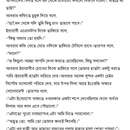
আপনাদের।সবাই বলে মন থেকে চাওয়াটা কখনো বিফলে যায়না। সত্যিই কী
তাই?”
আবরার কফিতে চুমুক দিয়ে বলে,
-“হ্যাঁ,মন থেকে যদি তুমি কিছু চাও তাহলে পাবে।”
ইয়ারাবী এপ্রোনটার দিকে তাকিয়ে বলে,
-“কিন্তু আমার তো হয়নি।”
আবরার কফি খেতে যেয়ে ওদিকে তাকিয়ে টেবিলে রাখে।তারপর বলে,
-“মানে?”
-“ক্ কিছুনা।আচ্ছা আপনি দেখা করতে চেয়েছিলেন, কিছু বলবেন?”
আবরার ইয়ারাবীর চোখের দিকে তাকিয়ে বলে তোমার হাতটা একটু ধরতে
পারি।ইয়ারাবী হাতটা বারিয়ে দেয়।আবরার অনেক সুন্দর একটা চেইন
সিস্টেম ব্যাসলেট পরিয়ে দেয়, যার উপর লিখা আছে ইংরেজি অক্ষরে
সোলোমেন্ট ।তারপর বলে,
-“এটা ইংল্যান্ডে থাকতে ওখানকার একটা শপে দেখেছিলাম।দ্যান অর্ডার
দিলাম আর কাল এসে পৌছালো।”
-“এটাতো পুরো ডায়মন্ডের,এটা আমি নিতে পারবোনা।”
-“অদ্ভুত তো, আমি তো তোমার জন্যই কিনেছি।”
-“এটা খুব দামী আর তাছাড়া বাদরের গলায় মক্তার মালা শোভা পায়না।”-