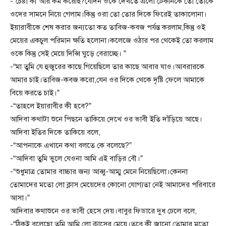
-“চেষ্টা কী আর কম করেছি?যেদিন ওকে দেখতে এলো টেকনিকে তো তোকে
ওদের সামনে নিয়ে গেলাম।কিন্তু ওরা তো তোর দিকে ফিরেই তাকালোনা।
ইয়ারাবীকে শেষ করার জন্যতো কত তাবিজ-কবজ পর্যন্ত করলাম,কিন্তু ওই
মেয়ের একচুল পরিমান ক্ষতি হলোনা।কলেজে ওঠার পর থেকেই তো করলাম
ওকে কিন্তু সেই মেয়ে দিব্বি ঘুড়ে বেরাচ্ছে। ”
-“মা তুমি যে হুজুরের কাছে গিয়েছিলে তার কাছে আবার যাও।আবরারকে
আমার চাই।তাবিজ-কবজ করো,যেন ওর দিকে থেকে দৃষ্টি ফেলে আমাকে
বিয়ে করতে চাই।”
-“তাহলে ইয়ারাবীর কী হবে?”
আদিবা কথাটা শুনে পিছনে তাকিয়ে দেখে ওর ভাবী ইতি দাঁড়িয়ে আছে।
আদিবা ইতির দিকে তাকিয়ে বলে,
-“আপনাকে এখানে কথা বলতে কে বলেছে?”
-“আদিবা তুমি ভুলে যেওনা আমি এই বাড়ির বৌ।”
-“শুধুমাত্র তোমার বাচ্চার জন্য আব্বু-আম্মু মেনে নিয়েছিলো।কেননা
তোমাদের মতো লো ক্লাস মেয়েদের কোনো যোগ্যতা নেই আমাদের পরিবারে
আসা।”
আদিবার কথাশুনে ওর ভাবী হেসে দেয়।বাবুর ফিডারে দুধ ঢেলে বলে,
-“ঠিকই বলেছো তুমি,আমি লো ক্লাসের মেয়ে।তবে কী জানো তোমার মতো