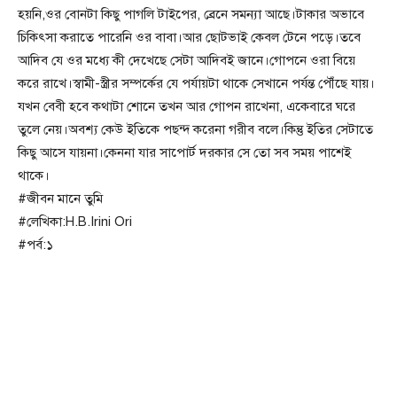
হয়নি,ওর বোনটা কিছু পাগলি টাইপের, ব্রেনে সমন্যা আছে।টাকার অভাবে
চিকিৎসা করাতে পারেনি ওর বাবা।আর ছোটভাই কেবল টেনে পড়ে।তবে
আদিব যে ওর মধ্যে কী দেখেছে সেটা আদিবই জানে।গোপনে ওরা বিয়ে
করে রাখে।স্বামী-স্ত্রীর সম্পর্কের যে পর্যায়টা থাকে সেখানে পর্যন্ত পৌঁছে যায়।
যখন বেবী হবে কথাটা শোনে তখন আর গোপন রাখেনা, একেবারে ঘরে
তুলে নেয়।অবশ্য কেউ ইতিকে পছন্দ করেনা গরীব বলে।কিন্তু ইতির সেটাতে
কিছু আসে যায়না।কেননা যার সাপোর্ট দরকার সে তো সব সময় পাশেই
থাকে।
#জীবন মানে তুমি
#লেখিকা:H.B.Irini Ori
#পর্ব:১