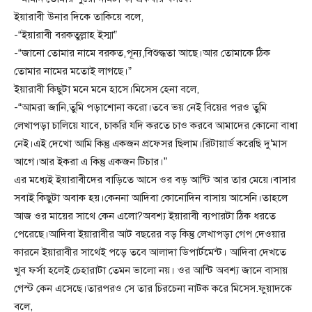
ইয়ারাবী উনার দিকে তাকিয়ে বলে,
-“ইয়ারাবী বরকতুল্লাহ ইস্মা”
-“জানো তোমার নামে বরকত,পূন্য,বিশুদ্ধতা আছে।আর তোমাকে ঠিক
তোমার নামের মতোই লাগছে।”
ইয়ারাবী কিছুটা মনে মনে হাসে।মিসেস হেনা বলে,
-“আমরা জানি,তুমি পড়াশোনা করো।তবে ভয় নেই বিয়ের পরও তুমি
লেখাপড়া চালিয়ে যাবে, চাকরি যদি করতে চাও করবে আমাদের কোনো বাধা
নেই।এই দেখো আমি কিন্তু একজন প্রফেসর ছিলাম।রিটায়ার্ড করেছি দু’মাস
আগে।আর ইকরা এ কিন্তু একজন টিচার।”
এর মধ্যেই ইয়ারাবীদের বাড়িতে আসে ওর বড় আন্টি আর তার মেয়ে।বাসার
সবাই কিছুটা অবাক হয়।কেননা আদিবা কোনোদিন বাসায় আসেনি।তাহলে
আজ ওর মায়ের সাথে কেন এলো?অবশ্য ইয়ারাবী ব্যপারটা ঠিক ধরতে
পেরেছে।আদিবা ইয়ারাবীর আট বছরের বড় কিন্তু লেখাপড়া গেপ দেওয়ার
কারনে ইয়ারাবীর সাথেই পড়ে তবে আলাদা ডিপার্টমেন্ট। আদিবা দেখতে
খুব ফর্সা হলেই চেহারাটা তেমন ভালো নয়। ওর আন্টি অবশ্য জানে বাসায়
গেস্ট কেন এসেছে।তারপরও সে তার চিরচেনা নাটক করে মিসেস.ফুয়াদকে
বলে,