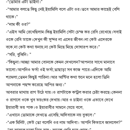
-“তোমার এটা তাইনা।”
-“আমার বলতে কিছু নেই,ইয়ামিলি বলে এটা ওর।তবে আমার কাছেই বেশি
থাকে।”
-“নাম কী ওর?”
-“এইস আমি রেখেছিলাম।কিন্তু ইয়ামিলি সেটা চেন্জ কর রেবি রেখেছে।সবাই
ওকে রেবি ডাকে।দেখুন কী সুন্দর না এদের জীবন।না কেউ এদেরকে
বকে,না কেউ কথা শুনায়,না কেউ মিছে মিছে দোষারপ করে।”
-“সরি, বুঝিনি। ”
-“কিছুনা।আচ্ছা আমার বোনকে কেমন দেখলেন?আপনার সাথে মানাবে
ভালো।আপনিও ফর্সা ওই ফর্সা,তাছাড়া সব কাজ পারে।এদিকে আমি
শ্যামলা,তেমন কিছুই পারিনা।আর আন্টির কথা শুনে মনে হলো তিনি
আপনাকে পছন্দ করেছে আপির জন্য।”
আবরার মাথায় রাগ উঠে যায়।ও রাগটাকে কন্ট্রল করার চেষ্টা করছে।কেননা
ও রাগলে ওকে খুব ভয়ংকর দেখায়।আর ও চাইনা ওকে এভাবে দেখে
ইয়ারাবী ভয় পাক।ও ইয়ারাবীর সামনে যেয়ে বলে,
-“এখানে তোমাকে দেখতে এসেছি,আদিবাকে নয় বুঝলে।”
-“এক মিনিট, কেউ তো বলেনি ওর নাম আদিবা। আপনি কিভাবে জানলেন?”