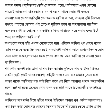
আমার মনটা কুলুষিত নয়।তুমি যে নামায পরো,পর্দা করো এসব কোনো
কাজেই আসবেনা যদি তোমার মন পবিত্র না থাকে।আর কী বললে
ভালোবেসে ফেলেছো?তুমি তো অনেক হাদিস জানো, তাহলে তুমি নিঃশ্চয়
বুঝতে পারছো তোমার ওই চোখের দৃষ্টিকে ক্রাস বা ভালোবাসা নয় যিনা
বলে।আর কী জানো,তোমার ভাইয়ায় কিন্তু আমাকে বিয়ে করার জন্য উঠে
পড়ে লেগেছিলো আমি না।”
কথাগুলো বলে ইতি ওখান থেকে চলে যায়।এদিকে আদিবা খুব রেগে ঘরের
জিনিসপত্র ফেলতে শুরু করে।এই ব্যবহারটা আদিবা আগে কোনোদিন করেনি
তবে আজ করছে।শয়তান ওকে পেয়ে বসেছে।তবে আদিবা যে ভালো মেয়ে
তা কিন্তু নয়।
শ্যামলীর একটা চার তালা বাসার তিন তালার দু’রুমে আর ডাইনিং মিলিয়ে
একটা ছোট ফ্লাটে থাকে।অবশ্য বাড়িটা ওদের নয়।ওর মামার ,তবে ওরা
ভাড়া থাকে।আদিবার বড় ভাই বিয়ে করে বৌ নিয়ে আলাদা থাকে।কয়েকদিন
হলো এই বাড়িতে এসেছে।আর যখন ওর ভাই আসে চিলেকোঠার রুমটাতে
থাকে।
আদিবের সম্পর্কের বিয়ে ইতির সাথে।ইতিদের অবস্থা খুব একটা ভালো নয়।
ওরা তিন ভাই বোন,বড় বোনের তিনবার ডিভোর্স হয়েছে।তবে এমনি এমনি