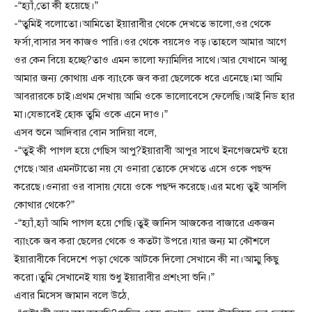
-“হ্যাঁ,তো কী হয়েছে।”
-“তুমিই বলোতো।আমিতো ইয়ারাবীর থেকে দেখতে ভালো,ওর থেকে
ফর্সা,বাসার সব কাজও পারি।ওর থেকে বয়সেও বড়।তাহলে আমার আগে
ওর কেন বিয়ে হচ্ছে?তাও এমন ভালো ফ্যামিলির সাথে।আর যেখানে আব্বু
আমার জন্য কোথায় এক ব্যাংকে জব করা ছেলেকে ধরে এনেছে।মা আমি
আবরারকে চাই।প্রথম দেখায় আমি ওকে ভালোবেসে ফেলেছি।আই নিড হার
মা।যেভাবেই হোক তুমি ওকে এনে দাও।”
এসব শুনে আদিবার বোন সাদিয়া বলে,
-“তুই কী পাগল হয়ে গেছিস আপু?ইয়ারাবী আপুর সাথে ইনগেজমেন্ট হয়ে
গেছে।আর এমনটাতো নয় যে ওনারা তোকে দেখতে এসে ওকে পছন্দ
করেছে।ওনারা ওর বাসায় যেয়ে ওকে পছন্দ করেছে।এর মধ্যে তুই আসলি
কোথার থেকে?”
-“হ্যাঁ,হ্যাঁ আমি পাগল হয়ে গেছি।তুই জানিস আজকের বাজারে একজন
ব্যাংকে জব করা ছেলের থেকে ও কতটা উপরে।যার জন্য মা কৌশলে
ইয়ারাবীকে বিদেশে পড়া থেকে আটকে দিলো সেখানে কী না।আম্মু কিছু
করো।তুমি সেখানেই যায় শুধু ইয়ারাবীর প্রশংসা শুনি।”
এবার মিসেস জামান বলে উঠে,