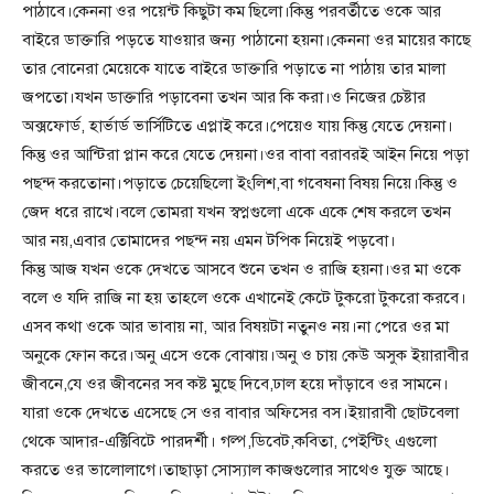
পাঠাবে।কেননা ওর পয়েন্ট কিছুটা কম ছিলো।কিন্তু পরবর্তীতে ওকে আর
বাইরে ডাক্তারি পড়তে যাওয়ার জন্য পাঠানো হয়না।কেননা ওর মায়ের কাছে
তার বোনেরা মেয়েকে যাতে বাইরে ডাক্তারি পড়াতে না পাঠায় তার মালা
জপতো।যখন ডাক্তারি পড়াবেনা তখন আর কি করা।ও নিজের চেষ্টার
অক্সফোর্ড, হার্ভার্ড ভার্সিটিতে এপ্লাই করে।পেয়েও যায় কিন্তু যেতে দেয়না।
কিন্তু ওর আন্টিরা প্লান করে যেতে দেয়না।ওর বাবা বরাবরই আইন নিয়ে পড়া
পছন্দ করতোনা।পড়াতে চেয়েছিলো ইংলিশ,বা গবেষনা বিষয় নিয়ে।কিন্তু ও
জেদ ধরে রাখে।বলে তোমরা যখন স্বপ্নগুলো একে একে শেষ করলে তখন
আর নয়,এবার তোমাদের পছন্দ নয় এমন টপিক নিয়েই পড়বো।
কিন্তু আজ যখন ওকে দেখতে আসবে শুনে তখন ও রাজি হয়না।ওর মা ওকে
বলে ও যদি রাজি না হয় তাহলে ওকে এখানেই কেটে টুকরো টুকরো করবে।
এসব কথা ওকে আর ভাবায় না, আর বিষয়টা নতুনও নয়।না পেরে ওর মা
অনুকে ফোন করে।অনু এসে ওকে বোঝায়।অনু ও চায় কেউ অসুক ইয়ারাবীর
জীবনে,যে ওর জীবনের সব কষ্ট মুছে দিবে,ঢাল হয়ে দাঁড়াবে ওর সামনে।
যারা ওকে দেখতে এসেছে সে ওর বাবার অফিসের বস।ইয়ারাবী ছোটবেলা
থেকে আদার-এক্টিবিটে পারদর্শী। গল্প,ডিবেট,কবিতা, পেইন্টিং এগুলো
করতে ওর ভালোলাগে।তাছাড়া সোস্যাল কাজগুলোর সাথেও যুক্ত আছে।