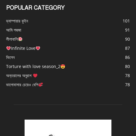
POPULAR CATEGORY
ভ্যাম্পায়ার কুইন
101
আমি পদ্মজা
91
লীলাবালি
90
Infinite Love
87
ভিলেন
86
Torture with love season_2
80
অন্তরালের অনুরাগ
78
ভালোবাসার চেয়েও বেশি
78