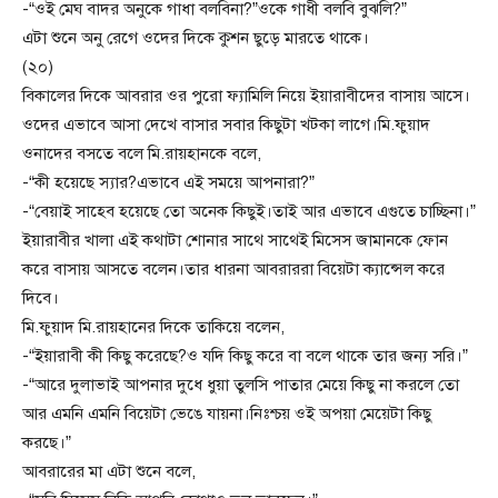
-“ওই মেঘ বাদর অনুকে গাধা বলবিনা?”ওকে গাধী বলবি বুঝলি?”
এটা শুনে অনু রেগে ওদের দিকে কুশন ছুড়ে মারতে থাকে।
(২০)
বিকালের দিকে আবরার ওর পুরো ফ্যামিলি নিয়ে ইয়ারাবীদের বাসায় আসে।
ওদের এভাবে আসা দেখে বাসার সবার কিছুটা খটকা লাগে।মি.ফুয়াদ
ওনাদের বসতে বলে মি.রায়হানকে বলে,
-“কী হয়েছে স্যার?এভাবে এই সময়ে আপনারা?”
-“বেয়াই সাহেব হয়েছে তো অনেক কিছুই।তাই আর এভাবে এগুতে চাচ্ছিনা।”
ইয়ারাবীর খালা এই কথাটা শোনার সাথে সাথেই মিসেস জামানকে ফোন
করে বাসায় আসতে বলেন।তার ধারনা আবরাররা বিয়েটা ক্যান্সেল করে
দিবে।
মি.ফুয়াদ মি.রায়হানের দিকে তাকিয়ে বলেন,
-“ইয়ারাবী কী কিছু করেছে?ও যদি কিছু করে বা বলে থাকে তার জন্য সরি।”
-“আরে দুলাভাই আপনার দুধে ধুয়া তুলসি পাতার মেয়ে কিছু না করলে তো
আর এমনি এমনি বিয়েটা ভেঙে যায়না।নিঃশ্চয় ওই অপয়া মেয়েটা কিছু
করছে।”
আবরারের মা এটা শুনে বলে,