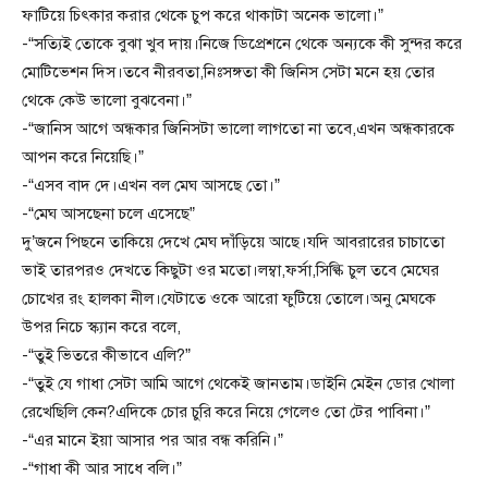
ফাটিয়ে চিৎকার করার থেকে চুপ করে থাকাটা অনেক ভালো।”
-“সত্যিই তোকে বুঝা খুব দায়।নিজে ডিপ্রেশনে থেকে অন্যকে কী সুন্দর করে
মোটিভেশন দিস।তবে নীরবতা,নিঃসঙ্গতা কী জিনিস সেটা মনে হয় তোর
থেকে কেউ ভালো বুঝবেনা।”
-“জানিস আগে অন্ধকার জিনিসটা ভালো লাগতো না তবে,এখন অন্ধকারকে
আপন করে নিয়েছি।”
-“এসব বাদ দে।এখন বল মেঘ আসছে তো।”
-“মেঘ আসছেনা চলে এসেছে”
দু’জনে পিছনে তাকিয়ে দেখে মেঘ দাঁড়িয়ে আছে।যদি আবরারের চাচাতো
ভাই তারপরও দেখতে কিছুটা ওর মতো।লম্বা,ফর্সা,সিল্কি চুল তবে মেঘের
চোখের রং হালকা নীল।যেটাতে ওকে আরো ফুটিয়ে তোলে।অনু মেঘকে
উপর নিচে স্ক্যান করে বলে,
-“তুই ভিতরে কীভাবে এলি?”
-“তুই যে গাধা সেটা আমি আগে থেকেই জানতাম।ডাইনি মেইন ডোর খোলা
রেখেছিলি কেন?এদিকে চোর চুরি করে নিয়ে গেলেও তো টের পাবিনা।”
-“এর মানে ইয়া আসার পর আর বন্ধ করিনি।”
-“গাধা কী আর সাধে বলি।”