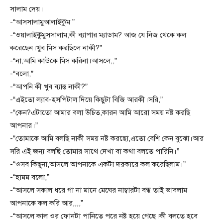
সালাম দেয়।
-“আসসালামুআলাইকুম ”
-“ওয়ালাইকুমুসসালাম,কী ব্যাপার ম্যাডাম? আজ যে নিজ থেকে কল
করেছেন।খুব মিস করছিলে নাকী?”
-“না,আমি কাউকে মিস করিনা।আসলে,,”
-“বলো,”
-“আপনি কী খুব ব্যাস্ত নাকী?”
-“এইতো ল্যাব-হসপিটাল দিয়ে কিছুটা বিজি আরকী।সরি,”
-“কেন?এটাতো আমার বলা উচিত,কারন আমি আরো সময় নষ্ট করছি
আপনার।”
-“তোমাকে আমি বলছি নাকী সময় নষ্ট করছো,এতো বেশি কেন বুঝো।আর
সরি এই জন্য বলছি তোমার সাথে দেখা বা কথা বলতে পারিনি।”
-“ওসব কিছুনা,আসলে আপনাকে একটা দরকারে কল করেছিলাম।”
-“হামম বলো,”
-“আসলে সকাল ধরে গা না মানে মেঘের নাম্বারটা বন্ধ তাই ভাবলাম
আপনাকে কল করি আর,,,,”
-“আসলে কাল ওর ফোনটা পানিতে পরে নষ্ট হয়ে গেছে।কী বলতে হবে