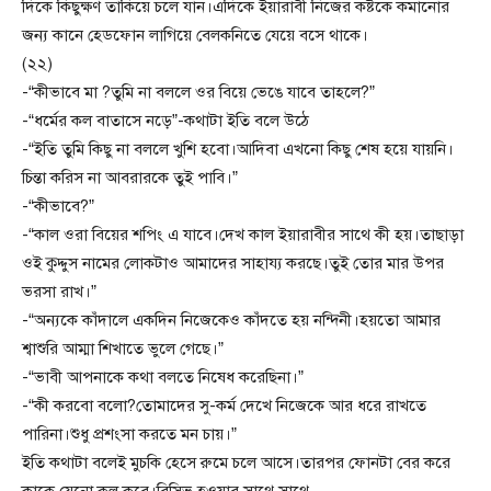
দিকে কিছুক্ষণ তাকিয়ে চলে যান।এদিকে ইয়ারাবী নিজের কষ্টকে কমানোর
জন্য কানে হেডফোন লাগিয়ে বেলকনিতে যেয়ে বসে থাকে।
(২২)
-“কীভাবে মা ?তুমি না বললে ওর বিয়ে ভেঙে যাবে তাহলে?”
-“ধর্মের কল বাতাসে নড়ে”-কথাটা ইতি বলে উঠে
-“ইতি তুমি কিছু না বললে খুশি হবো।আদিবা এখনো কিছু শেষ হয়ে যায়নি।
চিন্তা করিস না আবরারকে তুই পাবি।”
-“কীভাবে?”
-“কাল ওরা বিয়ের শপিং এ যাবে।দেখ কাল ইয়ারাবীর সাথে কী হয়।তাছাড়া
ওই কুদ্দুস নামের লোকটাও আমাদের সাহায্য করছে।তুই তোর মার উপর
ভরসা রাখ।”
-“অন্যকে কাঁদালে একদিন নিজেকেও কাঁদতে হয় নন্দিনী।হয়তো আমার
শ্বাশুরি আম্মা শিখাতে ভুলে গেছে।”
-“ভাবী আপনাকে কথা বলতে নিষেধ করেছিনা।”
-“কী করবো বলো?তোমাদের সু-কর্ম দেখে নিজেকে আর ধরে রাখতে
পারিনা।শুধু প্রশংসা করতে মন চায়।”
ইতি কথাটা বলেই মুচকি হেসে রুমে চলে আসে।তারপর ফোনটা বের করে