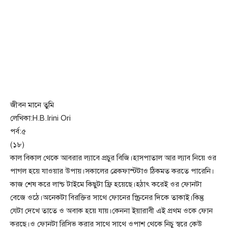
জীবন মানে তুমি
লেখিকা:H.B.Irini Ori
পর্ব:৫
(১৮)
কাল বিকাল থেকে আবরার ল্যাবে প্রচুর বিজি।হাসপাতাল আর ল্যাব নিয়ে ওর
পাগল হয়ে যাওয়ার উপায়।সকালের ব্রেকফাস্টটাও ঠিকমত করতে পারেনি।
কাজ শেষ করে লান্চ টাইমে কিছুটা ফ্রি হয়েছে।হঠাৎ করেই ওর ফোনটা
বেজে ওঠে।অনেকটা বিরক্তির সাথে ফোনের স্ক্রিনের দিকে তাকাই।কিন্তু
যেটা দেখে তাতে ও অবাক হয়ে যায়।কেননা ইয়ারাবী এই প্রথম ওকে ফোন
করছে।ও ফোনটা রিসিভ করার সাথে সাথে ওপাশ থেকে নিচু স্বরে কেউ