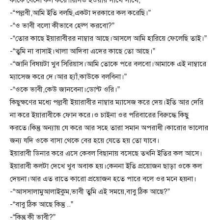
কাকে যেনো কল করে।রিসিভ হওয়ার সাথে সাথে,
-“পল্লবী,আমি ইতি বলছি,একটা দরকারে কল করেছি।”
-“ও ভাবী বলো কীভাবে হেল্প করবো?”
-“তোর কাছে ইয়ারাবীরর নাম্বার আছে।আসলে আমি হারিয়ে ফেলেছি তাই।”
-“তুমি না বাসাই।খালা আদিবা এদের কাছে তো আছে।”
-“জানি বিষয়টা খুব সিরিয়াস।আমি তোকে পরে বলবো।আমাকে এই নাম্বারে
ম্যাসেজ করে দে।আর হ্যাঁ,কাউকে বলবিনা।”
-“ওকে ভাবী,কেউ জানবেনা।ডোন্ট ওরি।”
কিছুক্ষণের মধ্যে পল্লবী ইয়ারাবীর নাম্বার ম্যাসেজ করে দেয়।ইতি আর দেরি
না করে ইয়ারাবীকে ফোন করে।ও চাইনা ওর পরিবারের বিরুদ্ধে কিছু
করতে।কিন্তু অন্যায় যে করে আর সহে তারা সমান অপরাধী।কারোর ভালোর
জন্য যদি ওকে বাসা থেকে বের হয়ে যেতে হয় তো যাবে।
ইয়ারাবী ডিনার করে এসে কেবল বিছানায় বসেছে তখনি ইতির কল আসে।
ইয়ারাবী কলটা দেখে খুব অবাক হয়।কেননা ইতি প্রয়োজন ছাড়া ওকে কল
দেয়না।আর এত রাতে কারো প্রয়োজন হতে পারে বলে ওর মনে হয়না।
-“আসসালামুআলাইকুম,ভাবী তুমি এই সময়ে,বাবু ঠিক আছে?”
-“বাবু ঠিক আছে কিন্তু ..”
-“কিন্তু কী ভাবী?”