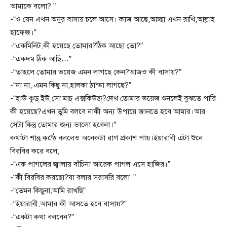
আমাকে বলো? ”
-“ও যেন এখন অনুর বাসায় চলে আসে। কাজ আছে,আচ্ছা এখন রাখি,আল্লাহ
হাফেজ।”
-“একমিনিট,কী হয়েছে তোমার?ঠিক আছো তো?”
-“একদম ঠিক আছি…”
-“তাহলে তোমার ভয়েজ এমন লাগছে কেন?আজও কী বাসায়?”
-“না না, এমন কিছু না,হালকা ঠান্ডা লাগছে?”
-“হাউ কুড্ ইউ্ সো মাচ্ এক্সকিউজ্?দেখ তোমার ভয়েজ শুনলেই বুঝতে পারি
কী হয়েছে?এখন তুমি বলবে নাকী অন্য উপায়ে জানতে হবে আমার।আর
সেটা কিন্তু তোমার জন্য ভালো হবেনা।”
কথাটা শান্তু কন্ঠে বললেও অনেকটা রাগ প্রকাশ পায়।ইয়ারাবী এটা শুনে
বিরবির করে বলে,
-“এক পাগলের জ্বালায় বাঁচিনা আরেক পাগল এসে হাজির।”
-“কী বিরবির করছো?যা বলার সরাসরি বলো।”
-“তেমন কিছুনা,আমি রাখছি”
-“ইয়ারাবী,আমার কী আসতে হবে বাসায়?”
-“একটা কথা বলবেন?”