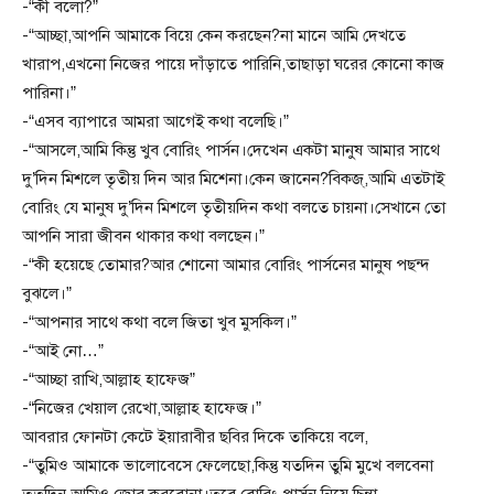
-“কী বলো?”
-“আচ্ছা,আপনি আমাকে বিয়ে কেন করছেন?না মানে আমি দেখতে
খারাপ,এখনো নিজের পায়ে দাঁড়াতে পারিনি,তাছাড়া ঘরের কোনো কাজ
পারিনা।”
-“এসব ব্যাপারে আমরা আগেই কথা বলেছি।”
-“আসলে,আমি কিন্তু খুব বোরিং পার্সন।দেখেন একটা মানুষ আমার সাথে
দু’দিন মিশলে তৃতীয় দিন আর মিশেনা।কেন জানেন?বিকজ্,আমি এতটাই
বোরিং যে মানুষ দু’দিন মিশলে তৃতীয়দিন কথা বলতে চায়না।সেখানে তো
আপনি সারা জীবন থাকার কথা বলছেন।”
-“কী হয়েছে তোমার?আর শোনো আমার বোরিং পার্সনের মানুষ পছন্দ
বুঝলে।”
-“আপনার সাথে কথা বলে জিতা খুব মুসকিল।”
-“আই নো…”
-“আচ্ছা রাখি,আল্লাহ হাফেজ”
-“নিজের খেয়াল রেখো,আল্লাহ হাফেজ।”
আবরার ফোনটা কেটে ইয়ারাবীর ছবির দিকে তাকিয়ে বলে,
-“তুমিও আমাকে ভালোবেসে ফেলেছো,কিন্তু যতদিন তুমি মুখে বলবেনা