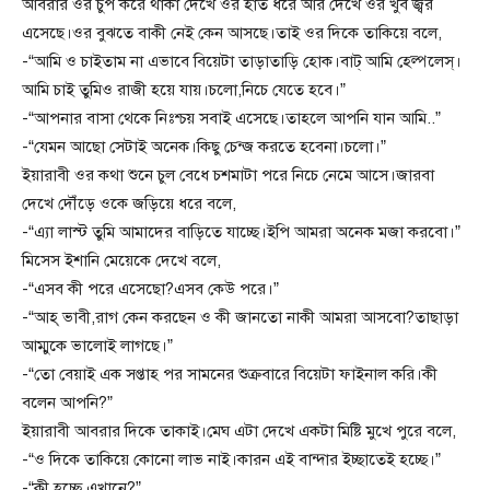
আবরার ওর চুপ করে থাকা দেখে ওর হাত ধরে আর দেখে ওর খুব জ্বর
এসেছে।ওর বুঝতে বাকী নেই কেন আসছে।তাই ওর দিকে তাকিয়ে বলে,
-“আমি ও চাইতাম না এভাবে বিয়েটা তাড়াতাড়ি হোক।বাট্ আমি হেল্পলেস্।
আমি চাই তুমিও রাজী হয়ে যায়।চলো,নিচে যেতে হবে।”
-“আপনার বাসা থেকে নিঃশ্চয় সবাই এসেছে।তাহলে আপনি যান আমি..”
-“যেমন আছো সেটাই অনেক।কিছু চেন্জ করতে হবেনা।চলো।”
ইয়ারাবী ওর কথা শুনে চুল বেধে চশমাটা পরে নিচে নেমে আসে।জারবা
দেখে দৌঁড়ে ওকে জড়িয়ে ধরে বলে,
-“এ্যা লাস্ট তুমি আমাদের বাড়িতে যাচ্ছে।ইপি আমরা অনেক মজা করবো।”
মিসেস ইশানি মেয়েকে দেখে বলে,
-“এসব কী পরে এসেছো?এসব কেউ পরে।”
-“আহ্ ভাবী,রাগ কেন করছেন ও কী জানতো নাকী আমরা আসবো?তাছাড়া
আম্মুকে ভালোই লাগছে।”
-“তো বেয়াই এক সপ্তাহ পর সামনের শুক্রবারে বিয়েটা ফাইনাল করি।কী
বলেন আপনি?”
ইয়ারাবী আবরার দিকে তাকাই।মেঘ এটা দেখে একটা মিষ্টি মুখে পুরে বলে,
-“ও দিকে তাকিয়ে কোনো লাভ নাই।কারন এই বান্দার ইচ্ছাতেই হচ্ছে।”
-“কী হচ্ছে এখানে?”