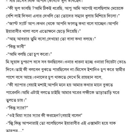
-“সরি মিসেস নিকি আপনি কোথাও ভুল ভাবছেন।”
-“কী ভুল ভাবছি ?আমি ঠিকই ধরেছি, আপু আমি আগেই বলেছিলাম মেয়েকে
বেশি লাই দিসনা এবার দেখলি তো তোদের সম্মান ধুলায় মিশিয়ে দিলো।”
-“জাস্ট স্যার্ট আপ।কখন থেকে আপনি ফালতু কথা বলে যাচ্ছেন।আপনি
ইয়ারাবীর খালা বলে এতোক্ষনে ছেড়ে দিয়েছি।”
-“আহ্ আবরার তুমি বসো,দেখছো তো বাবা কথা বলছে।”
-“কিন্তু ভাবী”
-“আমি বলছি তো চুপ করো।”
মি.ফুয়াদ চুপচাপ বসে সব শুনছিলেন।ওনার ধারনা হচ্ছে ওনারা বিয়েটা ভেঙে
দিবে।তাই কী বলবেন বুঝতে পারছিলেন না।মিসেস ইশানিও চুপ করে স্বামীর
পাশে বসে আছে।ওনাদের চুপ থাকতে দেখে মি.রায়হান বলে,
-“কী ব্যাপার বেয়াই মশাই,আপনি মনে হয় আমার কথার মানে বুঝতে
পারেননি।আমি এটাই বলতে চাইছি আমার ঘরের লক্ষীকে তাড়াতাড়ি ঘরে
তুলতে চায়।”
-“কিন্তু স্যার?”
-“ওই মিয়া স্যার স্যার কী করছেন?বেয়াই বলেন”
-“জ্বি,কিন্তু আপনারাই তো বলেছিলেন ইয়ারাবীর এই এক্সামটা হয়ে যাক
তারপর…”