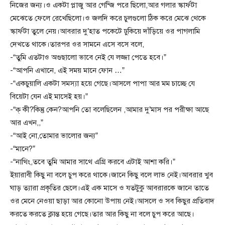
নিজের জন্য।ও একটা প্লাজু আর গেন্জি পরে ছিলো,আর গলার স্কার্ফটা
মেঝেতে ফেলে রেখেছিলো।ও জলদি করে চুলগুলো ঠিক করে মেঝে থেকে
স্কার্ফটা তুলে নেয়।আবরার দু’হাত পকেটে ঢুকিয়ে দাঁড়িয়ে ওর পাগলামি
দেখতে থাকে।তারপর ওর সামনে এসে বসে বলে,
-“তুমি এতটাও অগুছালো ভাবে নেই যে লজ্জা পেতে হবে।”
-“আপনি এখানে, এই সময় মানে ফোন …”
-“একচুয়ালি একটা সমস্যা হয়ে গেছে।আসলে পাপা আর মম চাচ্ছে যে
বিয়েটা যেন এই মাসেই হয়।”
-“ক্ কী?কিন্তু কেন?আপনি তো বলেছিলেন ,আমার দু’মাস পর পরীক্ষা আছে
আর এখন,,”
-“আই নো,তোমার ভালোর জন্য”
-“মানে?”
-“নাথিং,তবে তুমি আমার সাথে এগ্রি করবে এটাই আশা করি।”
ইয়ারাবী কিছু না বলে চুপ করে থাকে।জানে কিছু বলে লাভ নেই।আবরার খুব
ঘাড় ত্যারা প্রকৃতির ছেলে।এই এক মাসে ও যতটুকু আবরারকে জানে তাতে
ওর মেনে নেওয়া ছাড়া আর কোনো উপায় নেই।আসলে ও সব কিছুর প্রতিবাদ
করতে করতে ক্লান্ত হয়ে গেছে।তার আর কিছু না বলে চুপ করে আছে।