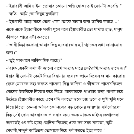
-“ইয়ারাবী আমি চাইনা তোমার কোনো ক্ষতি হোক।তাই ফোনটা করেছি।”
-“ক্ষতি ..আমি তো কিছুই বুঝছিনা”
-“ইয়ারাবী আম্মা মানে তোর খালা তোকে মারার জন্য তাবিজ করছে…”
একে একে ইয়ারাবীকে সবটা খুলে বলে।ইয়ারাবীর তো মাথায় হাত, মানুষ
কীভাবে পারে এটা করতে।
-“ভাবী চিন্তা করোনা,আমার কিছু হবেনা।আর হ্যাঁ,থ্যাংকস এটা জানানোর
জন্য।”
-“তুই সাবধানে থাকিস ঠিক আছে।”
-“হামম,একটা কথা কী জানো রাখে আল্লাহ মারে কে?রাখি,আল্লাহ হাফেজ।”
ইয়ারাবী ফোনটা কেটে দিয়ে বিছানায় বসে।ও জানে মিসেস জামান কারোর
ছেলে মেয়েকে সহ্য করতে পারেনা।কিন্তু আদিবা ও কীভাবে পারে?নিজের
বোনের উডবিকে নিজের করে নিতে।আবরারকে পাওয়ার জন্য পাগল হয়ে
উঠেছে।ইয়ারাবীর কাছে এসে যদি বলতো ওকে চায় তবে ও খুশি খুশি মনে
দিয়ে দিতো।কেননা আদিবাকে নিজের বড় বোনের জায়গায় বসিয়েছিলো।
কিন্তু সেই বোন আবরারকে পাওয়ার জন্য ওকে মারতে চাইছে।কথাগুলো
ভাবতেই ওর কষ্ট হচ্ছে।আদিবা নিজেই ওকে সব সময় বলতো,”তুমি
মেধাবী,সম্পুর্ন ব্যাতিক্রম,তোমাকে নিয়ে গর্ব করতে ইচ্ছা করে।”