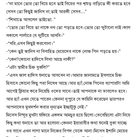
-“না মানে তোর তো বিয়ে হবে তাই বিয়ের পর শ্বশুড় বাড়িতে কী করতে হবে
সেসব তো কিছুই জানিস না,তাই আরকী সেসব…”
-“শিখাতে আসলেন তাইতো..”
-“তোর তো বিয়ে তা নাকে নথ তো পড়তে হবে।তোর তো ফুটানো নাই।কাল
সকালে পার্লারে যে ফুটিয়ে আসবি।”
-“সরি,এসব কিছুই করবোনা।”
-“কেন তুই জানিস না বিবাহিত মেয়েদের নাকে নোজ পিন পড়তে হয়।”
-“কেন?কোনো হাদিসে লিখা আছে নাকী?”
-“এটা স্বামীর চিহ্ন বুঝলি?”
-“এসব জাল হাদিস শুনাতে আসবেন না।আমার জানামতে ইসলামে চিহ্ন
হিসাবে কোনো কিছু পরা নিষেধ আছে।আর হ্যাঁ,নোজ পিনের ব্যাপারটা আমি
আগেই ক্লিয়ার করে নিয়েছি ওদের সাথে।তাই আপনাকে না ভাবলেও হবে।
আর হ্যাঁ এখন যেতে পারেন।কেননা দুপুুরে যে কাহিনি করেছেন তারপরও
আপনাদের মুখদর্শন করার নূন্যতম ইচ্ছাটুকু নেই।”
মিসেস নিন্দুর মুখটা শুকিয়ে একদম আমচুর হয়ে ছিলো।ভেবেছিলো এটা নিয়ে
কিছু কথা শুনাবে তা আর হলোনা।কেননা ইয়ারাবীর কথা শুনেই বুঝা যাচ্ছে
ওর সাথে এখন লাগা মানে নিজের বিপদ ডেকে আনা।মিসেস ইশানি মেয়ের