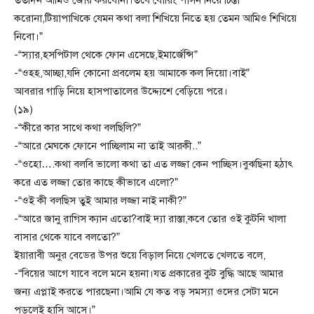
ততদিন আমিও জোর করবোনা।তবে বোরিং পার্সন নিয়ে চিন্তা
করোনা,টিয়াপাখিকে যেমন কথা বলা শিখিয়ে নিতে হয় তেমন আমিও শিখিয়ে
নিবো।”
-“স্যার,হসপিটাল থেকে ফোন এসেছে,ইমার্জেন্সি”
-“ওহহ,আচ্ছা,যদি কোনো প্রবলেম হয় আমাকে কল দিয়ো।বাই”
আবরার গাড়ি নিয়ে হাসপাতালের উদ্দ্যেশে বেড়িয়ে পরে।
(১৯)
-“কীরে কার সাথে কথা বলছিলি?”
-“আরে মেঘকে ফোনে পাচ্ছিলাম না তাই আরকী..”
-“ওহো….কথা বলবি ভালো কথা তা এত লজ্জা কেন পাচ্ছিস।বুঝছিনা হঠাৎ
করে এত লজ্জা তোর কাছে কীভাবে এলো?”
-“ওই কী বলছিস তুই আমার লজ্জা নাই নাকী?”
-“আরে জানু রাগিস ক্যান এতো?বাই দ্যা রাস্তা,কবে তোর ওই কুটনি খালা
বাসার থেকে যাবে বলতো?”
ইয়ারাবী অনুর বেডের উপর শুয়ে বিড়াল নিয়ে খেলতে খেলতে বলে,
-“বিয়ের আগে যাবে বলে মনে হয়না।যত প্রকারের কুট বুদ্ধি আছে আমার
জন্য এপ্লাই করতে পারছেনা।আমি যে কত বড় সমস্যা ওদের সেটা মনে
পড়লেই হাসি আসে।”