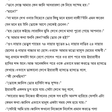
-“তবে দোস্ত আমার কেন জানি আবরারদা কে নিয়ে সন্দেহ হয়।”
-“মানে?”
-“না মানে দেখ ওনার বিহেবে তোর কিছু মনে হয়না নাকী?উনি এমন করেন
যেন মনে হয় উনি তোকে আগে থেকেই চেনেন।”
-“হয় তোরে কইছে।সারাদিন মুভি দেখে দেখে মাথা পুরো গেছে আপনার।”
-“হ আমার কথা শুনবি কেন?আমি তোর কে হই?”
-“৩৭ নাম্বার তেতুল গাছের ৭৪ নাম্বার ভুতের ৯২ নাম্বার নাতির ২৪ নাম্বার
ছেলের ৩ নাম্বার বাচ্চার মা হোস।ওরফে আমার মতো মাসুস মেয়ের বান্ধবী।”
অনু প্রথমে কথাটা শুনে রেগে গেলেও পরে ওর রাগ পরে যায় ইয়ারাবীর
হাসির শব্দ শুনে।আজ অনেকদিন পরে ওকে এভাবে মজা করতে আর হাসতে
দেখছে।ওভাবে তাকানো দেখে ইয়ারাবী হাসতে হাসতে বলে,
-“কী দেখছিস?”
-“তোকে,জানিস তোর হাসিটা কত সুন্দর।”
ইয়ারাবী একদম চুপ হয়ে যায়।সেটা দেখে অনু বলে,
-“কারোর জন্য নিজের জীবনের থেকে সব হাসি আনন্দ হারিয়ে ফেলবি এটা
কেমন কথা।জানিস এভাবে মানুষ একটা সময় শেষ হয়ে যায়।”
-“সেটাই আমি চায়।জানিস কখনো নিজেকে নির্দোষ প্রমান করতে গলা