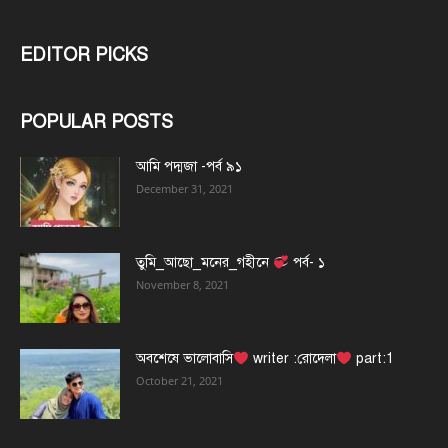
EDITOR PICKS
POPULAR POSTS
আমি পদ্মজা -পর্ব ৯১
December 31, 2021
তুমি_আছো_মনের_গহীনে
পর্ব- ১
November 8, 2021
অবশেষে ভালোবাসি
writer :রোদেলা
part:1
October 21, 2021