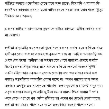
দাঁড়িয়ে ভাবছে ওকে ফিরে যেতে হবে আজ রাতে। কিন্তু যদি ও না যায় কি
হবে? ওর ভাবনার অবসান হলো বাইরে থেকে দরজা ধাক্কানোর শব্দে। কুসুম
চিৎকার করে ডাকছে.
> হৃদয় ভাইজান আপনাদের দুজন কে বাইরে ডাকছে। হৃদীতা ভাবির বাবা
মা এসেছে।
হৃদীতা তাড়াতাড়ি এসে দরজা খুলে দিলো। হৃদয় অবাক হয়ে তাকিয়ে আছে
হৃদীতার কোন বাবা মা এসেছে ও বুঝতে পারছে না। তাই ও তাড়াতাড়ি রুম
থেকে বের হলো। হৃদীতা ওর আগেই চলে গেছে বাবা মা এসেছে কথাটা
শুনেই। হৃদয় সিড়ির কাছে এসে সামনে তাকিয়ে দেখলো অসম্ভব সুন্দরী
একটা মহিলা আর একজন ভদ্রলোক সোফায় বসে ওর মায়ের সাথে করা
বলছে। ভদ্রমহিলার বয়স ঠিক বোঝা যাচ্ছে না। কারণ বয়সের ছাপ উনার
চেহারায় একটুও প্রভাব ফেলতে পারেনি। হৃদয় বুঝলো এরা কেউ মানুষ নয়।
তবুও ও জোর করে মুখে হাসি ফুটিয়ে ওদের সামনে গিয়ে সালাম দিলো।
ওকে দেখে ওরা যে খুব একটা খুশি নয় তা ওদের মুখ দেখেই বোঝা যাচ্ছে।
হৃদীতা ওর মায়ের পাশে বসে আছে।হৃদয় গিয়ে ওদের পাশে বসলো।