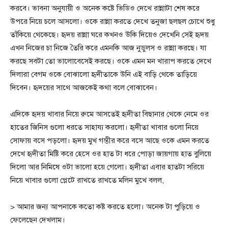
করবে। ভাবনা অনুযায়ী ও অনেক কষ্টে ভিডিও দেখে রান্নাটা শেষ করে
উপরে নিয়ে চলে আসলো। ওকে রান্না করতে দেখে তনুজা ছলছল চোখে শুধু
তাঁকিয়ে থেকেছে। হৃদয় রান্না ঘরে কখনও উকি দিয়েও দেখেনি সেই হৃদয়
এখন নিজের চা নিজে তৈরি করে এমনকি আজ নুডুলস ও রান্না করছে। যা
করছে সবটা তো ভালোবেসেই করছে। ওকে এমন মন খারাপ করতে দেখে
দিলারা বেগম ওকে বোঝালো হৃদীতাকে উনি এই বাড়ি থেকে তাড়িয়ে
দিবেন। হৃদয়ের সাথে আজকেই কথা বলে বোঝাবেন।
এদিকে হৃদয় খাবার নিয়ে রুমে আসতেই হৃদীতা বিছানার থেকে নেমে ওর
হাতের জিনিস গুলো ধরতে সাহায্য করলো। হৃদীতা খাবার গুলো নিয়ে
সোফায় বসে পড়লো। হৃদয় মুখ গম্ভীর করে বসে আছে ওকে এমন করতে
দেখে হৃদীতা মিষ্টি করে হেসে ওর হাত টা ধরে পোড়া জায়গায় হাত বুলিয়ে
দিলো আর নিমিষে ওটা ভালো হয়ে গেলো। হৃদীতা এবার হাতটা সরিয়ে
নিয়ে খাবার গুলো প্লেটে রাখতে রাখতে মলিন মুখে বলল,
> আমার জন্য আপনাকে কতো কষ্ট করতে হলো। অনেক টা পুড়িয়ে ও
ফেলেছেন দেখলাম।