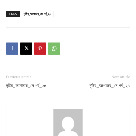
TAGS
দৃষ্টির_অগোচরে_সে পর্ব_২৬
Previous article
Next article
দৃষ্টির_অগোচরে_সে পর্ব_২৫
দৃষ্টির_অগোচরে_সে পর্ব_২৭