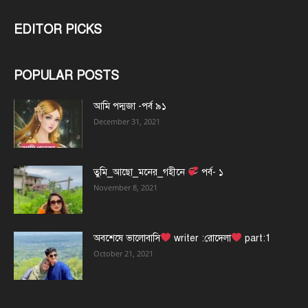
EDITOR PICKS
POPULAR POSTS
আমি পদ্মজা -পর্ব ৯১
December 31, 2021
তুমি_আছো_মনের_গহীনে
পর্ব- ১
November 8, 2021
অবশেষে ভালোবাসি
writer :রোদেলা
part:1
October 21, 2021