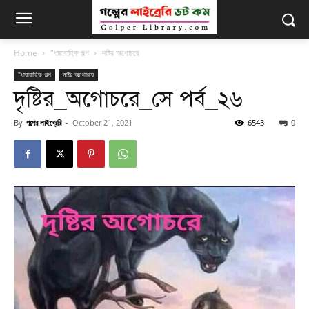
Home
"ধারাবাহিক গল্প
দষ্টির অগোচরে
"ধারাবাহিক গল্প
দষ্টির অগোচরে
দৃষ্টির_অগোচরে_সে পর্ব_২৬
By
গল্পের লাইব্রেরি
-
October 21, 2021
6543
0