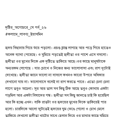
দৃষ্টির_অগোচরে_সে পর্ব_২৬
#কলামে_লাবণ্য_ইয়াসমিন
হৃদয় বিছানায় গিয়ে শুয়ে পড়লো। প্রচণ্ড ক্লান্ত লাগছে আর পড়ে গিয়ে হাতেও
অনেক ব্যাথা পেয়েছে। ও ঘুমিয়ে পড়তেই হৃদীতা ওর পাশে এসে বসলো।
হৃদীতা ওর মুখের দিকে এক দৃষ্টিতে তাকিয়ে আছে।ওর কাছে মানুষটাকে
অন্যরকম লেগেছে । যার চোখে ও নিজের জন্য ভালোবাসা এবং রাগ দুটোই
দেখেছে। হৃদীতা জানে ভালো না বাসলে কখনও কারো উপরে অধিকার
দেখানো যায় না। ভালোবাসে বলেই না রাগ করতে পারে। এতো চেনা চেনা
লাগে তবুও অচেনা। সুর আর তাল সব কিছু ঠিক আছে তবুও কোথায় একটা
গড়মিল আর একটা বিষাদের গন্ধ। হৃদীতা সব কিছু জানতে চাই কি হয়েছিল
আর কি হচ্ছে এখন। বাকি রাতটা ওর হৃদয়ের মুখের দিকে তাকিয়েই পার
হলো। চারদিকে আলো ফুটতেই হৃদয়ের ঘুম ভেঙে গেলো ও চোখ মেলে
তাকিয়ে দেখলো হৃদীতা খাটের সাথে হেলান দিয়ে ওর মাথার কাছে ঘুমিয়ে