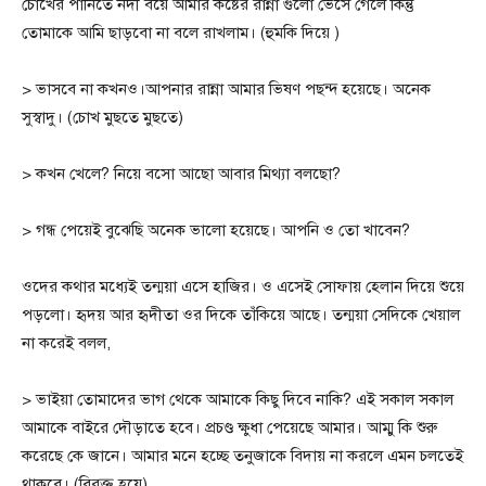
চোখের পানিতে নদী বয়ে আমার কষ্টের রান্না গুলো ভেসে গেলে কিন্তু
তোমাকে আমি ছাড়বো না বলে রাখলাম। (হুমকি দিয়ে )
> ভাসবে না কখনও।আপনার রান্না আমার ভিষণ পছন্দ হয়েছে। অনেক
সুস্বাদু। (চোখ মুছতে মুছতে)
> কখন খেলে? নিয়ে বসো আছো আবার মিথ্যা বলছো?
> গন্ধ পেয়েই বুঝেছি অনেক ভালো হয়েছে। আপনি ও তো খাবেন?
ওদের কথার মধ্যেই তন্ময়া এসে হাজির। ও এসেই সোফায় হেলান দিয়ে শুয়ে
পড়লো। হৃদয় আর হৃদীতা ওর দিকে তাঁকিয়ে আছে। তন্ময়া সেদিকে খেয়াল
না করেই বলল,
> ভাইয়া তোমাদের ভাগ থেকে আমাকে কিছু দিবে নাকি? এই সকাল সকাল
আমাকে বাইরে দৌড়াতে হবে। প্রচণ্ড ক্ষুধা পেয়েছে আমার। আম্মু কি শুরু
করেছে কে জানে। আমার মনে হচ্ছে তনুজাকে বিদায় না করলে এমন চলতেই
থাকবে। (বিরক্ত হয়ে)