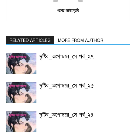
গল্পের লাইব্রেরি
RELATED ARTICLES
MORE FROM AUTHOR
দৃষ্টির_অগোচরে_সে পর্ব_২৭
দৃষ্টির_অগোচরে_সে পর্ব_২৫
দৃষ্টির_অগোচরে_সে পর্ব_২৪