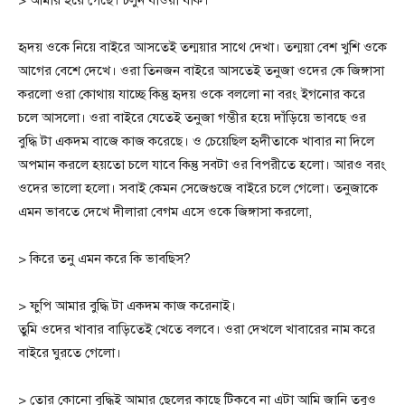
হৃদয় ওকে নিয়ে বাইরে আসতেই তন্ময়ার সাথে দেখা। তন্ময়া বেশ খুশি ওকে
আগের বেশে দেখে। ওরা তিনজন বাইরে আসতেই তনুজা ওদের কে জিঙ্গাসা
করলো ওরা কোথায় যাচ্ছে কিন্তু হৃদয় ওকে বললো না বরং ইগনোর করে
চলে আসলো। ওরা বাইরে যেতেই তনুজা গম্ভীর হয়ে দাঁড়িয়ে ভাবছে ওর
বুদ্ধি টা একদম বাজে কাজ করেছে। ও চেয়েছিল হৃদীতাকে খাবার না দিলে
অপমান করলে হয়তো চলে যাবে কিন্তু সবটা ওর বিপরীতে হলো। আরও বরং
ওদের ভালো হলো। সবাই কেমন সেজেগুজে বাইরে চলে গেলো। তনুজাকে
এমন ভাবতে দেখে দীলারা বেগম এসে ওকে জিঙ্গাসা করলো,
> কিরে তনু এমন করে কি ভাবছিস?
> ফুপি আমার বুদ্ধি টা একদম কাজ করেনাই।
তুমি ওদের খাবার বাড়িতেই খেতে বলবে। ওরা দেখলে খাবারের নাম করে
বাইরে ঘুরতে গেলো।
> তোর কোনো বুদ্ধিই আমার ছেলের কাছে টিকবে না এটা আমি জানি তবুও