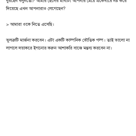
ঘুরছেন বলুনতো? আমার ছেলের মাথাটা আপনার মেয়ে একেবারে নষ্ট করে
দিয়েছে এখন আপনারাও লেগেছেন?
> আমারা ওকে নিতে এসেছি।
ভুলত্রুটি মার্জনা করবেন। এটা একটি কাল্পনিক ভৌতিক গল্প। তাই ভালো না
লাগলে দয়াকরে ইগনোর করুন আশাকরি বাজে মন্তব্য করবেন না।