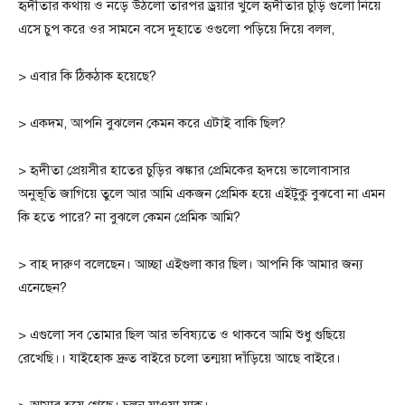
হৃদীতার কথায় ও নড়ে উঠলো তারপর ড্রয়ার খুলে হৃদীতার চুড়ি গুলো নিয়ে
এসে চুপ করে ওর সামনে বসে দুহাতে ওগুলো পড়িয়ে দিয়ে বলল,
> এবার কি ঠিকঠাক হয়েছে?
> একদম, আপনি বুঝলেন কেমন করে এটাই বাকি ছিল?
> হৃদীতা প্রেয়সীর হাতের চুড়ির ঝঙ্কার প্রেমিকের হৃদয়ে ভালোবাসার
অনুভূতি জাগিয়ে তুলে আর আমি একজন প্রেমিক হয়ে এইটুকু বুঝবো না এমন
কি হতে পারে? না বুঝলে কেমন প্রেমিক আমি?
> বাহ দারুণ বলেছেন। আচ্ছা এইগুলা কার ছিল। আপনি কি আমার জন্য
এনেছেন?
> এগুলো সব তোমার ছিল আর ভবিষ্যতে ও থাকবে আমি শুধু গুছিয়ে
রেখেছি।। যাইহোক দ্রুত বাইরে চলো তন্ময়া দাঁড়িয়ে আছে বাইরে।
> আমার হয়ে গেছে। চলুন যাওয়া যাক।