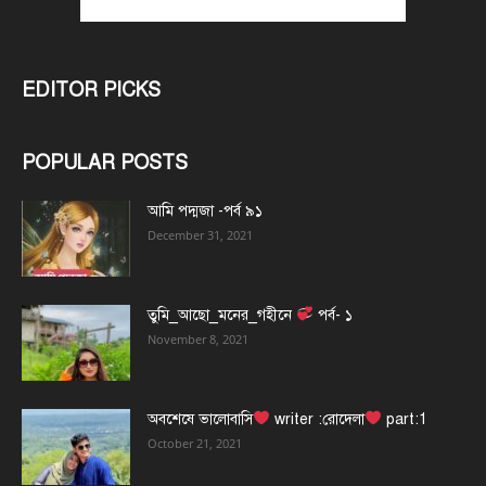
EDITOR PICKS
POPULAR POSTS
আমি পদ্মজা -পর্ব ৯১
December 31, 2021
তুমি_আছো_মনের_গহীনে
পর্ব- ১
November 8, 2021
অবশেষে ভালোবাসি
writer :রোদেলা
part:1
October 21, 2021