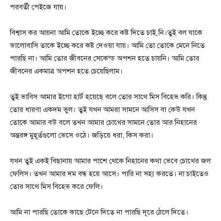
পরবর্তী পেইজে যায়।
বিশ্বাস কর আয়না আমি তোকে ইচ্ছে করে কষ্ট দিতে চাই়নি।তুই বল যাকে
ভালোবাসি তাকে ইচ্ছে করে কষ্ট দেওয়া যায়। আমি তো তোকে মেনে নিতে
পারছি না। আমি তোর জীবনের সেকেন্ড অপশন হতে চায়নি। আমি তোর
জীবনের একমাত্র অপশন হতে চেয়েছিলাম।
তুই ভাবিস আমার ইগো হার্ট হয়েছে বলে তোর সাথে মিস বিহেভ করি। কিন্তু
তোর ধারণা একদম ভুল। তুই যখন আমরা সামনে আসিস বা কেউ যখন
তোকে আমার বউ বলে তখন আমার চোখের সামনে তোর আর নিহানের
অন্তরঙ্গ মুহূর্তগুলো ভেসে ওঠে। জড়িয়ে ধরা, কিস করা।
যখন তুই একই বিছানায় আমার পাশে থেকে নিহানের কথা ভেবে চোখের জল
ফেলিস। তখন আমার দম বন্ধ হয়ে আসে। পারি না সহ্য করতে। না চাইতেও
তোর সাথে মিস বিহেভ করে ফেলি।
আমি না পারছি তোকে কাছে টেনে দিতে না পারছি দূরে ঠেলে দিতে।