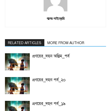
গল্পের লাইব্রেরি
RELATED ARTICLES
MORE FROM AUTHOR
প্রণয়ের_দহন অন্তিম_পর্ব
প্রণয়ের_দহন পর্ব_২০
প্রণয়ের_দহন পর্ব_১৯