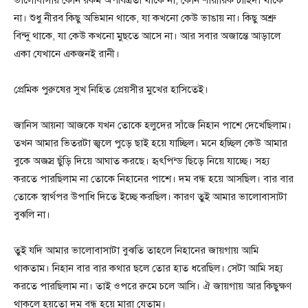
ভালোবাসায় কোন রকম অপবিত্রতা থাকে না, কোন শারীরিক চাহিদা থাকে
না। শুধু নীরব কিছু অভিমান থাকে, যা কখনো কেউ ভাঙায় না। কিছু অশ্রু
বিন্দু থাকে, যা কেউ কখনো মুছতে আসে না। আর সবার অজান্তে আড়ালে
একা যেখানে একজনই রানী।
প্রেমিক পুরুষের সুখ নিহিত প্রেয়সীর মুখের হাসিতেই।
জানিস আয়না আজকে যখন তোকে হলুদের সাঁজে নিহান পাশে দেখেছিলাম।
তখন আমার ভিতরটা জ্বলে পুড়ে ছাই হয়ে যাচ্ছিল। মনে হচ্ছিল কেউ আমার
বুকে অজস্র ছুঁড়ি দিয়ে আঘাত করছে। হৃৎপিন্ড ছিড়ে নিয়ে যাচ্ছে। সহ্য
করতে পারছিলাম না তোকে নিহানের পাশে। দম বন্ধ হয়ে আসছিল। বার বার
তোকে স্বার্থপর উপাধি দিতে ইচ্ছে করছিল। কারণ তুই আমার ভালোবাসাটা
বুঝলি না।
তুই যদি আমার ভালোবাসাটা বুঝতি তাহলে নিহানের জায়গায় আমি
থাকতাম। নিহান বার বার কথার ছলে তোর হাত ধরেছিল। সেটা আমি সহ্য
করতে পারছিলাম না। তাই ওপরে রুমে চলে আসি। ঐ জায়গায় আর কিছুক্ষণ
থাকলে হয়তো দম বন্ধ হয়ে মারা যেতাম।