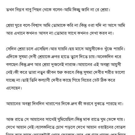
তখন বিপ্লব বাবু পিছন থেকে বলেন-আমি কিচ্ছু জানি না রে শ্রেয়া।
শ্রেয়া ঘুরে বলে-বিশ্বাস আমি তোমাকে করি না।কিন্তু ওরা যদি না আসে আমি
আর এখানে কখনও আসব না।তোমার সাথে কখনও দেখা করব না।
সেদিন শ্রেয়া চলে এসেছিল।আর যায়নি।ছয় মাসে আয়ুসীকেও খুঁজে পায়নি।
এদিকে সুষমা দেবী শ্রেয়াকে ধ্রুবর হাতে তুলে দিতে চায়।অনেকদিন ধরে
বলছেন।কিন্তু ধ্রুব আর শ্রেয়া দুজনেই নারাজ।আয়ানের এই অবস্থা আয়ুসী
নেই।কী করে তারা নতুন জীবন শুরু করবে।কিন্তু সুষমা দেবীর শরীর ভালো
যাচ্ছে না।তাই তিনি কল্যাণী দেবীর কাছে গিয়ে বিয়ের ডেট ঠিক করে
এসেছেন।
আয়ানের অবস্থা দিনদিন খারাপের দিকে ধ্রুব কী করবে বুঝতে পারছে না।
আজ রাতে সে আয়ানের সাথেই ঘুমিয়েছিল।কিন্তু মাঝ রাতে ঘুম ভেঙ্গে যায়।
দেখে আয়ান নেই।ব্যালকনিতে চোখ পড়লে দেখে আয়ান ওয়াইনের বোতল