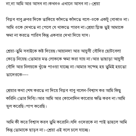
না,না আমি আর আসব না।কখনও এখানে আসব না।-শ্রেয়া
বিপ্লব বাবু ধ্রুবর দিকে তাকিয়ে কাঁদতে কাঁদতে বলে-ওকে একটু বোঝাও না।
আমি ওকে দেখতে না পেলে যে থাকতে পারব না।শ্রেয়া প্লিজ তুই আমাকে
ক্ষমা না করতে পারিস কিন্তু একবার দেখা দিয়ে যাস।
শ্রেয়া-তুমি সবাইকে কষ্ট দিয়েছ।আয়ানদা আর আয়ুসী বৌদির ছোটবেলা
কেড়ে নিয়েছ।তোমার মত লোককে ক্ষমা করা যায় না।আর তাছাড়া আয়ুসী
বৌদি আর নিলয়কে খুঁজে পাওয়া যাচ্ছে না।আমার সন্দেহ হয় তুমিই হয়তো
তাদেরকে—-
শ্রেয়ার কথা শেষ করতে না দিয়ে বিপ্লব বাবু বলেন-বিশ্বাস কর আমি কিছু
করিনি।তোর দিব্যি।আর আমি আর কোনোদিন কারোর ক্ষতি করব না।আমি
ভুল করেছি।পাপ করেছি।
আমি কী করে বিশ্বাস করব তুমি করোনি।যদি ওদেরকে না পাই তাহলে আমি
কিন্তু তোমাকে ছাড়ব না।-শ্রেয়া এই বলে চলে যাচ্ছে।