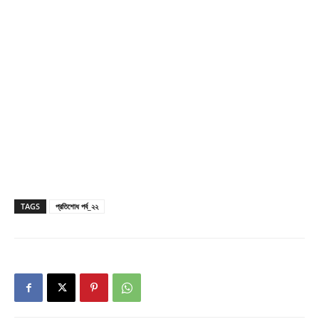
TAGS
প্রতিশোধ পর্ব_২২