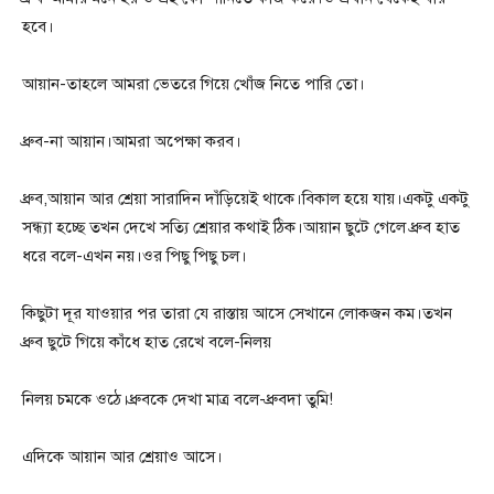
হবে।
আয়ান-তাহলে আমরা ভেতরে গিয়ে খোঁজ নিতে পারি তো।
ধ্রুব-না আয়ান।আমরা অপেক্ষা করব।
ধ্রুব,আয়ান আর শ্রেয়া সারাদিন দাঁড়িয়েই থাকে।বিকাল হয়ে যায়।একটু একটু
সন্ধ্যা হচ্ছে তখন দেখে সত্যি শ্রেয়ার কথাই ঠিক।আয়ান ছুটে গেলে ধ্রুব হাত
ধরে বলে-এখন নয়।ওর পিছু পিছু চল।
কিছুটা দূর যাওয়ার পর তারা যে রাস্তায় আসে সেখানে লোকজন কম।তখন
ধ্রুব ছুটে গিয়ে কাঁধে হাত রেখে বলে-নিলয়
নিলয় চমকে ওঠে।ধ্রুবকে দেখা মাত্র বলে-ধ্রুবদা তুমি!
এদিকে আয়ান আর শ্রেয়াও আসে।