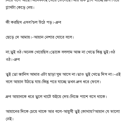
নিয়ে বসে আছে।অনেকটাই খেয়ে ফেলেছে।আর এক গ্লাস খাচ্ছে।ধ্রুব গিয়ে
গ্লাসটা কেড়ে নেয়।
কী করছিস এসব?চল উঠে পড়।-ধ্রুব
ছেড়ে দে আমায়।-আয়ান নেশার ঘোরে বলে।
না,তুই ওঠ।অনেক খেয়েছিস।তোকে বললাম আজ না খেতে কিন্তু তুই।ওঠ
ওঠ।-ধ্রুব
তুই তো জানিস আমার এটা ছাড়া ঘুম আসে না।তাও তুই খেতে দিস না।-এই
বলে আয়ান উঠতে যায়।কিন্তু পরে যাচ্ছে তখন ধ্রুব ধরে ফেলে।
ধ্রুব আয়ানকে ধরে তুলে খাটে শুইয়ে দেয়।নিজে পাশে বসে থাকে।
আয়ানের দিকে চেয়ে থাকে আর বলে-আয়ুসী তুই কোথায়?আয়ান যে ভালো
নেই।