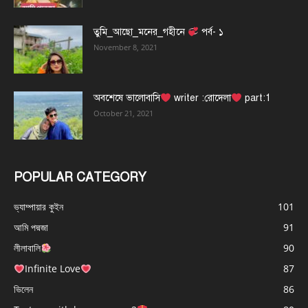
তুমি_আছো_মনের_গহীনে
পর্ব- ১
November 8, 2021
অবশেষে ভালোবাসি
writer :রোদেলা
part:1
October 21, 2021
POPULAR CATEGORY
ভ্যাম্পায়ার কুইন
101
আমি পদ্মজা
91
লীলাবালি
90
Infinite Love
87
ভিলেন
86