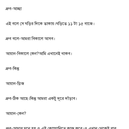
ধ্রুব-আচ্ছা
এই বলে সে ঘড়ির দিকে তাকায়।ঘড়িতে ১১ টা ১৫ বাজে।
ধ্রুব বলে-আমরা বিকালে আসব।
আয়ান-বিকালে কেন?আমি এখানেই থাকব।
ধ্রুব-কিন্তু
আয়ান-প্লিজ
ধ্রুব-ঠিক আছে।কিন্তু আমরা একটু দূরে দাঁড়াব।
আয়ান-কেন?
ধ্রুব-আমার মনে হয় ও এই কোম্পানিতে কাজ করে।ও এখান থেকেই বার