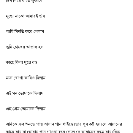
দিন গিয়ে রাতে লুকাবে
মুছো নাকো আমারই ছবি
আমি মিনতি করে গেলাম
তুমি চোখের আড়াল হও
কাছে কিবা দূরে রও
মনে রেখো আমিও ছিলাম
এই মন তোমাকে দিলাম
এই প্রেম তোমাকে দিলাম
এদিকে ধ্রুব শুনতে পায় আয়ান গান গাইছে।তার খুব কষ্ট হয়।সে আয়ানের
কাছে যায় না।আয়ান গান গাওয়া হয়ে গেলে সে আয়ানের রুমে যায়।কিন্তু