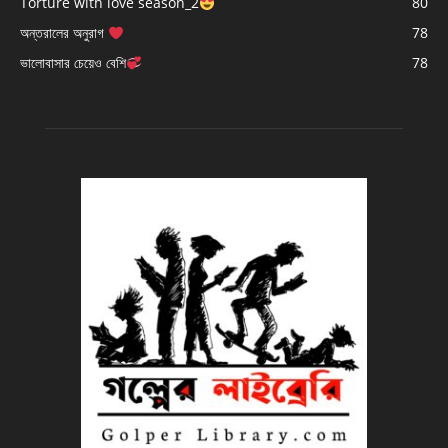
Torture with love season_2
80
অন্তরালের অনুরাগ
78
ভালোবাসার চেয়েও বেশি
78