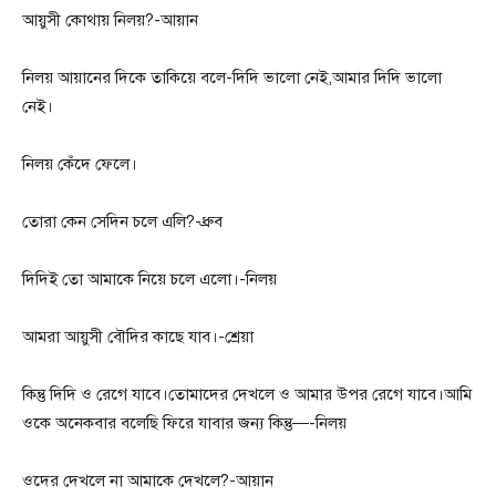
আয়ুসী কোথায় নিলয়?-আয়ান
নিলয় আয়ানের দিকে তাকিয়ে বলে-দিদি ভালো নেই,আমার দিদি ভালো
নেই।
নিলয় কেঁদে ফেলে।
তোরা কেন সেদিন চলে এলি?-ধ্রুব
দিদিই তো আমাকে নিয়ে চলে এলো।-নিলয়
আমরা আয়ুসী বৌদির কাছে যাব।-শ্রেয়া
কিন্তু দিদি ও রেগে যাবে।তোমাদের দেখলে ও আমার উপর রেগে যাবে।আমি
ওকে অনেকবার বলেছি ফিরে যাবার জন্য কিন্তু—-নিলয়
ওদের দেখলে না আমাকে দেখলে?-আয়ান