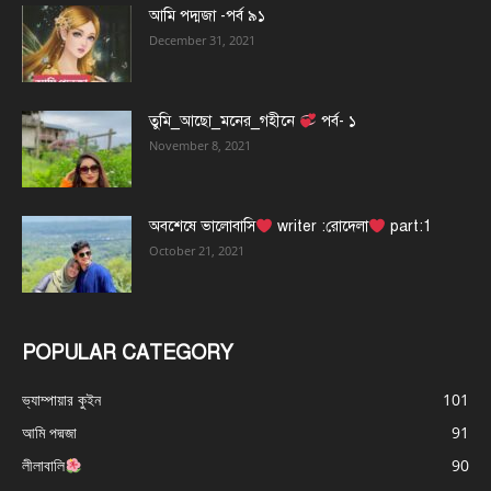
আমি পদ্মজা -পর্ব ৯১
December 31, 2021
তুমি_আছো_মনের_গহীনে
পর্ব- ১
November 8, 2021
অবশেষে ভালোবাসি
writer :রোদেলা
part:1
October 21, 2021
POPULAR CATEGORY
ভ্যাম্পায়ার কুইন
101
আমি পদ্মজা
91
লীলাবালি
90