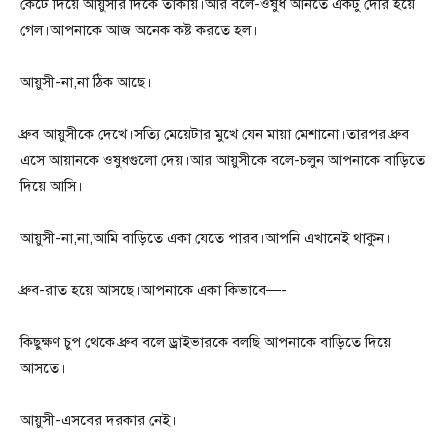
কেটে দিয়ে আয়ুসীর দিকে তাকায়।আর বলে-ওষুধ আনতে একটু দেরি হয়ে
গেল।আপনাকে আজ অনেক কষ্ট করতে হল।
আয়ুসী-না,না ঠিক আছে।
ধ্রুব আয়ুসীকে দেখে।সত্যি মেয়েটার মুখে যেন মায়া মেশানো।তারপর ধ্রুব
এসে আয়ানকে ওষুধগুলো দেয়।আর আয়ুসীকে বলে-চলুন আপনাকে বাড়িতে
দিয়ে আসি।
আয়ুসী-না,না,আমি বাড়িতে একা যেতে পারব।আপনি এখানেই থাকুন।
ধ্রুব-রাত হয়ে আসছে।আপনাকে একা কিভাবে—-
কিছুক্ষণ চুপ থেকে ধ্রুব বলে ড্রাইভারকে বলছি আপনাকে বাড়িতে দিয়ে
আসতে।
আয়ুসী-এসবের দরকার নেই।