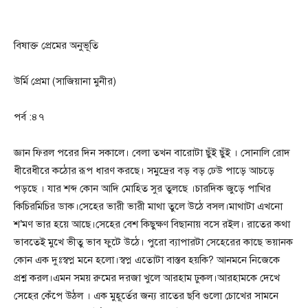
বিষাক্ত প্রেমের অনুভূতি
উর্মি প্রেমা (সাজিয়ানা মুনীর)
পর্ব :৪৭
জ্ঞান ফিরল পরের দিন সকালে। বেলা তখন বারোটা ছুঁই ছুঁই । সোনালি রোদ
ধীরেধীরে কঠোর রূপ ধারণ করছে। সমুদ্রের বড় বড় ঢেউ পাড়ে আচড়ে
পড়ছে । যার শব্দ কোন আদি মোহিত সুর তুলছে ।চারদিক জুড়ে পাখির
কিচিরমিচির ডাক।সেহের ভারী ভারী মাথা তুলে উঠে বসল।মাথাটা এখনো
শ’মণ ভার হয়ে আছে।সেহের বেশ কিছুক্ষণ বিছানায় বসে রইল। রাতের কথা
ভাবতেই মুখে ভীতু ভাব ফুটে উঠে। পুরো ব্যাপারটা সেহেরের কাছে ভয়ানক
কোন এক দুঃস্বপ্ন মনে হলো।স্বপ্ন এতোটা বাস্তব হয়কি? আনমনে নিজেকে
প্রশ্ন করল।এমন সময় রুমের দরজা খুলে আরহাম ঢুকল।আরহামকে দেখে
সেহের কেঁপে উঠল । এক মুহূর্তের জন্য রাতের ছবি গুলো চোখের সামনে