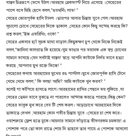
বাস্তব চিত্ররূপে ভেসে উঠল।আরহাম ব্রেকফাস্ট নিয়ে এসেছে ।সেহেরের
পাশে বসে মিহি হেসে বলল,”গুডমর্নিং লাভ! ”
সেহের জোরপূর্বক হাসি টানল ।তারপর আবার চিন্তায় ডুবে গেল।আরহাম
সূচালো চোখে সেহেরের দিকে তাকাল ,সেহের কোন কিছু সন্দেহ করছে কি?
প্রশ্ন করল,”ইজ এভরিথিং ওকে! ”
সেহের একবার হ্যাঁ সূচক মাথা নাড়াল।কিছুকক্ষণ চুপ থেকে নিজে নিজেই
বলল,”জানিনা কালরাত কি হয়েছে।ঘুম ভাঙার পর ভয়ানক এক স্বপ্ন চোখের
সামনে ভাসছে।যেন সবটাই বাস্তব! স্বপ্নে আপনি কাউকে নির্দয় ভাবে হত্যা
করছে ,আপনার মুখ রক্তে ভিজে! ”
সেহেরের কথায় আরহামের মুখের রঙ পাল্টাল।মুখে জোরপূর্বক হাসি টেনে
থেমে থেমে বলল,” কি বলছ! আমি? আমি কাউকে খুন করব? ”
বলেই গা কাঁপিয়ে হাসতে লাগে।আরহামের হাসির পেছনে ভয় লুকিয়ে ,যা
সেহের তেমন ভাবে বুঝতে না পারলেও আন্দাজ করতে পারছে।কিন্তু কেন?
সেহের ভাবুক মুখ করে বেড টি শেষ করল। আড়চোখে আরহামের দিকে
তাকাতে দেখল ,আরহাম কোন গভীর চিন্তায় ডুবে ।সেহের চা শেষ করে।
ওয়াশরুমে ফ্রেশ হতে ঢুকে।আয়নার সামনে দাঁড়াতে ভীষণরকম চমকায়! এ
পোশাক পরে তো কাল রাতে শোয় নি তাহলে তার গায়ে এ পোশাক আসলো