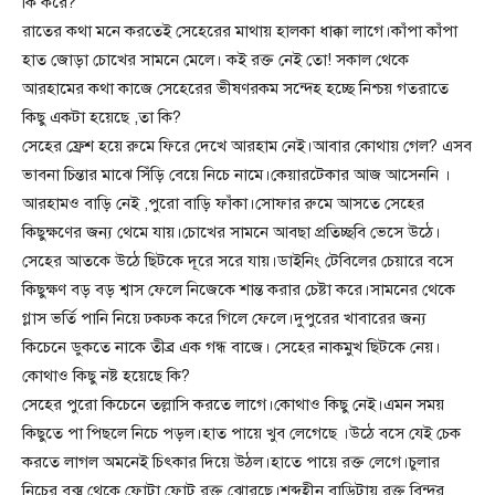
কি করে?
রাতের কথা মনে করতেই সেহেরের মাথায় হালকা ধাক্কা লাগে।কাঁপা কাঁপা
হাত জোড়া চোখের সামনে মেলে। কই রক্ত নেই তো! সকাল থেকে
আরহামের কথা কাজে সেহেরের ভীষণরকম সন্দেহ হচ্ছে নিশ্চয় গতরাতে
কিছু একটা হয়েছে ,তা কি?
সেহের ফ্রেশ হয়ে রুমে ফিরে দেখে আরহাম নেই।আবার কোথায় গেল? এসব
ভাবনা চিন্তার মাঝে সিঁড়ি বেয়ে নিচে নামে।কেয়ারটেকার আজ আসেননি ।
আরহামও বাড়ি নেই ,পুরো বাড়ি ফাঁকা।সোফার রুমে আসতে সেহের
কিছুক্ষণের জন্য থেমে যায়।চোখের সামনে আবছা প্রতিচ্ছবি ভেসে উঠে।
সেহের আতকে উঠে ছিটকে দূরে সরে যায়।ডাইনিং টেবিলের চেয়ারে বসে
কিছুক্ষণ বড় বড় শ্বাস ফেলে নিজেকে শান্ত করার চেষ্টা করে।সামনের থেকে
গ্লাস ভর্তি পানি নিয়ে ঢকঢক করে গিলে ফেলে।দুপুরের খাবারের জন্য
কিচেনে ডুকতে নাকে তীব্র এক গন্ধ বাজে। সেহের নাকমুখ ছিটকে নেয়।
কোথাও কিছু নষ্ট হয়েছে কি?
সেহের পুরো কিচেনে তল্লাসি করতে লাগে।কোথাও কিছু নেই।এমন সময়
কিছুতে পা পিছলে নিচে পড়ল।হাত পায়ে খুব লেগেছে ।উঠে বসে যেই চেক
করতে লাগল অমনেই চিৎকার দিয়ে উঠল।হাতে পায়ে রক্ত লেগে।চুলার
নিচের বক্স থেকে ফোটা ফোট রক্ত ঝোরছে।শব্দহীন বাড়িটায় রক্ত বিন্দুর