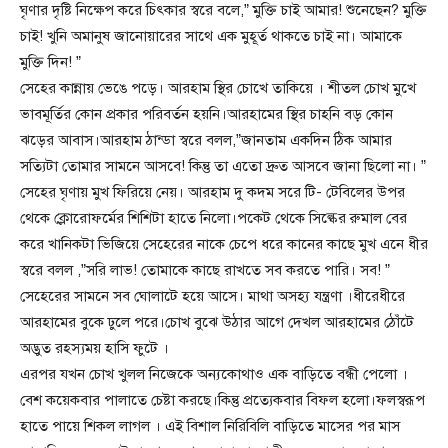
ঘৃণার দৃষ্টি নিক্ষেপ করে চিৎকার স্বরে বলে,” মুক্তি চাই আমার! শুনেছেন? মুক্তি
চাই! খুনি অমানুষ জানোয়ারের সাথে এক মুহূর্ত থাকতে চাই না। আমাকে
মুক্তি দিন! ”
সেহের কান্নায় ভেঙে পড়ে। আরহাম স্থির চোখে তাকিয়ে । শীতল চোখ মুখে
ভাবমূর্তির কোন প্রকার পরিবর্তন হয়নি।আরহামের স্থির চাহনি বড় কোন
ঝড়ের আবাস।আরহাম ঠান্ডা স্বরে বলল,”জানতাম একদিন ঠিক আমার
সত্যিটা তোমার সামনে আসবে! কিন্তু তা এতো দ্রুত আসবে জানা ছিলো না। ”
সেহের ঘৃণায় মুখ ফিরিয়ে নেয়। আরহাম দু কদম সরে টি- টেবিলের উপর
থেকে ক্লোরোফর্মের শিশিটা হাতে নিলো।পকেট থেকে সিল্কের রুমাল বের
করে খানিকটা ভিজিয়ে সেহেরের নাকে চেপে ধরে কানের কাছে মুখ এনে ধীর
স্বরে বলল ,”সরি লাভ! তোমাকে কাছে রাখতে সব করতে পারি। সব! ”
সেহেরের সামনে সব ঘোলাটে হয়ে আসে। মাথা অসহ্য যন্ত্রণা ।ধীরেধীরে
আরহামের বুকে ঢুলে পরে।চোখ বুঝে উঠার আগে দেখল আরহামের ঠোঁটে
অদ্ভুত রহস্যময় হাসি ফুটে ।
এরপর যখন চোখ খুলল নিজেকে অন্যকোথাও এক বাড়িতে বন্ধী পেলো ।
বেশ কয়েকবার পালাতে চেষ্টা করছে।কিন্তু প্রত্যেকবার বিফল হলো।ফলস্বরূপ
হাতে পায়ে শিকল লাগল । এই বিশাল নিরিবিলি বাড়িতে মাসের পর মাস