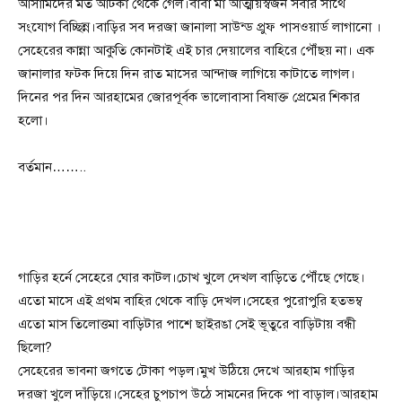
আসামিদের মত আটকা থেকে গেল।বাবা মা আত্মীয়স্বজন সবার সাথে
সংযোগ বিচ্ছিন্ন।বাড়ির সব দরজা জানালা সাউন্ড প্রুফ পাসওয়ার্ড লাগানো ।
সেহেরের কান্না আকুতি কোনটাই এই চার দেয়ালের বাহিরে পৌঁছয় না। এক
জানালার ফটক দিয়ে দিন রাত মাসের আন্দাজ লাগিয়ে কাটাতে লাগল।
দিনের পর দিন আরহামের জোরপূর্বক ভালোবাসা বিষাক্ত প্রেমের শিকার
হলো।
বর্তমান……..
গাড়ির হর্নে সেহেরে ঘোর কাটল।চোখ খুলে দেখল বাড়িতে পৌঁছে গেছে।
এতো মাসে এই প্রথম বাহির থেকে বাড়ি দেখল।সেহের পুরোপুরি হতভম্ব
এতো মাস তিলোত্তমা বাড়িটার পাশে ছাইরঙা সেই ভূতুরে বাড়িটায় বন্ধী
ছিলো?
সেহেরের ভাবনা জগতে টোকা পড়ল।মুখ উঠিয়ে দেখে আরহাম গাড়ির
দরজা খুলে দাঁড়িয়ে।সেহের চুপচাপ উঠে সামনের দিকে পা বাড়াল।আরহাম