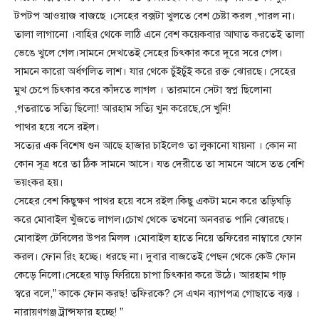
টপটপ আওয়াজ বাজছে ।সেহের বক্সটা খুলতে বেশ চেষ্টা করল ,পারল না।
তালা লাগানো ।বাহির থেকে লাঠি এনে বেশ কয়েকবার আঘাত করতেই তালা
ভেঙে খুলে গেল।সামনে দেখতেই সেহের চিৎকার করে দূরে সরে গেল।
সামনে কারো অর্ধগলিত লাশ। যার থেকে চুঁইচুঁই করে রক্ত ঝোরছে। সেহের
মুখ চেপে চিৎকার করে কাঁদতে লাগল । তারমানে সেটা স্বপ্ন ছিলোনা
,গতরাতে সত্যি ছিলো! আরহাম সত্যি খুন করেছে,সে খুনি!
পাথর হয়ে বসে রইল।
সত্যের এক বিশেষ গুন আছে হাজার চাইলেও তা লুকানো যায়না । কোন না
কোন সূত্র ধরে তা ঠিক সামনে আসে। যত দেরীতে তা সামনে আসে তত বেশি
ভয়ংকর হয়।
সেহের বেশ কিছুক্ষণ পাথর হয়ে বসে রইল।কিছু একটা মনে করে তড়িঘড়ি
করে মোবাইল খুঁজতে লাগল।চোখ থেকে তখনো অনবরত পানি ঝোরছে।
মোবাইল টেবিলের উপর মিলল ।মোবাইল হাতে নিয়ে তফিরের নাম্বারে ফোন
করল। ফোন রিং হচ্ছে। ধরছে না। দুবার বাজতেই পেছন থেকে কেউ ফোন
কেড়ে নিলো।সেহের ঘাড় ফিরিয়ে চাপা চিৎকার করে উঠে। আরহাম গাঢ়
স্বরে বলে,” কাকে ফোন করছ! তফিরকে? সে এখন ব্যাগপত্র গোছাতে ব্যস্ত ।
নারায়ণগঞ্জ ট্রান্সফার হচ্ছে! ”