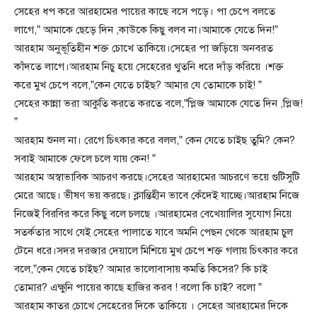
সেহের ধপ করে আরহামের পায়ের কাছে বসে পড়ে। পা চেপে বলতে
লাগে,” আমাকে ছেড়ে দিন ,কাউকে কিছু বলব না।আমাকে যেতে দিন!”
আরহাম অনুভূতিহীন শক্ত চোখে তাকিয়ে।সেহের পা জড়িয়ে অনবরত
কাঁদতে লাগে।আরহাম নিচু হয়ে সেহেরের থুতনি ধরে দাঁড় করিয়ে ।শক্ত
করে মুখ চেপে বলে,”কেন যেতে চাইছ? আমার যে তোমাকে চাই! ”
সেহের কান্না ভরা আকুতি করতে করতে বলে,”প্লিজ আমাকে যেতে দিন ,প্লিজ!
”
আরহাম শুনল না। রেগে চিৎকার করে বলল,” কেন যেতে চাইছ তুমি? কেন?
সবাই আমাকে ফেলে চলে যায় কেন! ”
আরহাম অস্বাভাবিক আচরণ করছে।সেহের আরহামের আচরণে ভয়ে গুটিসুটি
মেরে আছে। ভীষণ ভয় করছে। ক্লান্তিহীন ভাবে কেঁদেই যাচ্ছে।আরহাম নিজে
নিজেই বিরবির করে কিছু বলে চলছে ।আরহামের বেখেয়ালির সুযোগ নিয়ে
সতর্কতার সাথে যেই সেহের পালাতে যাবে অমনি পেছন থেকে আরহাম চুল
টেনে ধরে।সদর দরজার দেয়ালে মিশিয়ে মুখ চেপে শক্ত গলায় চিৎকার করে
বলে,”কেন যেতে চাইছ? আমার ভালোবাসায় কমতি কিসের? কি চাই
তোমার? এক্ষুনি পায়ের কাছে হাজির করব ! বলো কি চাই? বলো ”
আরহাম কাতর চোখে সেহেরের দিকে তাকিয়ে । সেহের আরহামের দিকে