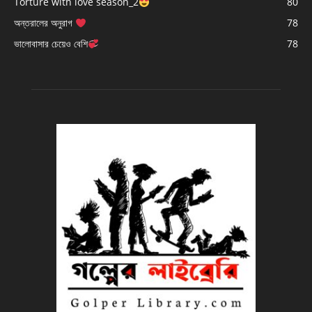
Torture with love season_2
80
অন্তরালের অনুরাগ
78
ভালোবাসার চেয়েও বেশি
78