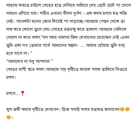
সাহায্য করতে চাইলে সেহের হাত দেখিয়ে থামিয়ে দেয়।ছোট ছোট পা ফেলে
সামনে এগিয়ে যায়। শরীর এখনো ভীষণ দুর্বল । এক কদম চলার মত শক্তি
নেই। অনেকটা মনের জোর দিয়েই পা বাড়াচ্ছে।আরহাম পেছন থেকে তা
লক্ষ করে কোলে তুলে নেয়।সেহের রক্তচক্ষু করে তাকাল।আরহাম সেদিকে
খেয়াল না করে বলল,”সব সময় খামাখা জিদ দেখানোর প্রয়োজন নেই।এখন
তুমি একা নও তোমার গর্ভে আমাদের সন্তান। ….আমার ছোঁয়ায় তুমি ভস্ম
হয়ে যাবে না। ”
“আমাদের না শুধু আপনার! ”
সেহের রাগী স্বরে বলল।আরহাম গাঢ় দৃষ্টিতে কয়েক পলক তাকিয়ে ভিতরে
চলল।
চলবে…
ভুল ত্রুটি ক্ষমার দৃষ্টিতে দেখবেন। প্লিজ সবাই সবার মতামত জানাবেন
।