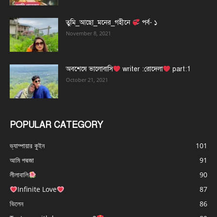
তুমি_আছো_মনের_গহীনে
পর্ব- ১
November 8, 2021
অবশেষে ভালোবাসি
writer :রোদেলা
part:1
October 21, 2021
POPULAR CATEGORY
ভ্যাম্পায়ার কুইন
101
আমি পদ্মজা
91
লীলাবালি
90
Infinite Love
87
ভিলেন
86