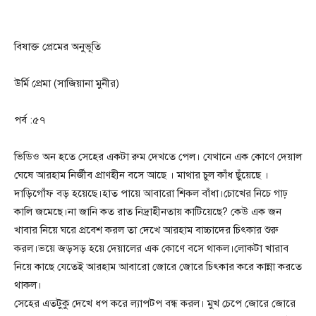
বিষাক্ত প্রেমের অনুভূতি
উর্মি প্রেমা (সাজিয়ানা মুনীর)
পর্ব :৫৭
ভিডিও অন হতে সেহের একটা রুম দেখতে পেল। যেখানে এক কোণে দেয়াল
ঘেষে আরহাম নির্জীব প্রাণহীন বসে আছে । মাথার চুল কাঁধ ছুঁয়েছে ।
দাড়িগোঁফ বড় হয়েছে।হাত পায়ে আবারো শিকল বাঁধা।চোখের নিচে গাঢ়
কালি জমেছে।না জানি কত রাত নিদ্রাহীনতায় কাটিয়েছে? কেউ এক জন
খাবার নিয়ে ঘরে প্রবেশ করল তা দেখে আরহাম বাচ্চাদের চিৎকার শুরু
করল।ভয়ে জড়সড় হয়ে দেয়ালের এক কোণে বসে থাকল।লোকটা খারাব
নিয়ে কাছে যেতেই আরহাম আবারো জোরে জোরে চিৎকার করে কান্না করতে
থাকল।
সেহের এতটুকু দেখে ধপ করে ল্যাপটপ বন্ধ করল। মুখ চেপে জোরে জোরে