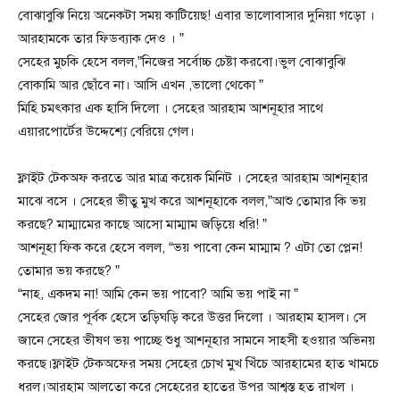
বোঝাবুঝি নিয়ে অনেকটা সময় কাটিয়েছ! এবার ভালোবাসার দুনিয়া গড়ো ।
আরহামকে তার ফিডব্যাক দেও । ”
সেহের মুচকি হেসে বলল,”নিজের সর্বোচ্চ চেষ্টা করবো।ভুল বোঝাবুঝি
বোকামি আর ছোঁবে না। আসি এখন ,ভালো থেকো ”
মিহি চমৎকার এক হাসি দিলো । সেহের আরহাম আশনূহার সাথে
এয়ারপোর্টের উদ্দেশ্যে বেরিয়ে গেল।
ফ্লাইট টেকঅফ করতে আর মাত্র কয়েক মিনিট । সেহের আরহাম আশনূহার
মাঝে বসে । সেহের ভীতু মুখ করে আশনূহাকে বলল,”আশু তোমার কি ভয়
করছে? মাম্মামের কাছে আসো মাম্মাম জড়িয়ে ধরি! ”
আশনূহা ফিক করে হেসে বলল, “ভয় পাবো কেন মাম্মাম ? এটা তো প্লেন!
তোমার ভয় করছে? ”
“নাহ, একদম না! আমি কেন ভয় পাবো? আমি ভয় পাই না ”
সেহের জোর পূর্বক হেসে তড়িঘড়ি করে উত্তর দিলো । আরহাম হাসল। সে
জানে সেহের ভীষণ ভয় পাচ্ছে শুধু আশনূহার সামনে সাহসী হওয়ার অভিনয়
করছে।ফ্লাইট টেকঅফের সময় সেহের চোখ মুখ খিঁচে আরহামের হাত খামচে
ধরল।আরহাম আলতো করে সেহেরের হাতের উপর আশ্বস্ত হত রাখল ।