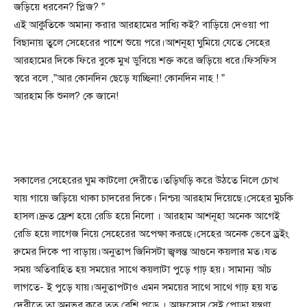
জড়িয়ে ধরবেন? প্লিজ? ”
এই আকুতিকে অমান্য করার আরহামের সাধ্যি কই? বাড়িয়ে দেওয়া পা
বিছানায় তুলে সেহেরের পাশে শুয়ে পরে।আশনূহা ঘুমিয়ে যেতে সেহের
আরহামের দিকে ফিরে বুকে মুখ ডুবিয়ে শক্ত করে জড়িয়ে ধরে।ফিসফিস
স্বরে বলে ,”আর কোনদিন ছেড়ে যাচ্ছিনা! কোনদিন নাহ ! ”
আরহাম কি শুনল? কে জানে!
সকালের সেহেরের ঘুম কাটলো দেরীতে।তড়িঘড়ি করে উঠতে নিলে চোখ
যায় গায়ে জড়িয়ে থাকা চাদরের দিকে। নিশ্চয় আরহাম দিয়েছে।সেহের মুচকি
হাসল।দ্রুত ফ্রেশ হয়ে রেডি হয়ে নিলো । আরহাম আশনূহা অনেক আগেই
রেডি হয়ে লাগেজ নিয়ে সেহেরের অপেক্ষা করছে।সেহের অনেক ভেবে ড্রইং
রুমের দিকে পা বাড়ায়।অনুতাপ জিনিসটা জ্বলন্ত আগুনে কয়লার মত।যত
সময় অতিবাহিত হয় সময়ের সাথে কয়লাটা পুড়ে গাঢ় হয়। সামান্য আঁচ
লাগতে- ই পুড়ে যায়।অনুতাপটাও এমন সময়ের সাথে সাথে গাঢ় হয় যত
দেরীতে তা অনুভব করে তত বেশি পুড়ে । আফসোস সেই পোড়া যন্ত্রণা