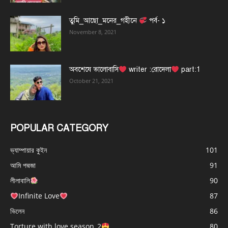
তুমি_আছো_মনের_গহীনে
পর্ব- ১
November 8, 2021
অবশেষে ভালোবাসি
writer :রোদেলা
part:1
October 21, 2021
POPULAR CATEGORY
ভ্যাম্পায়ার কুইন
101
আমি পদ্মজা
91
লীলাবালি
90
Infinite Love
87
ভিলেন
86
Torture with love season_2
80