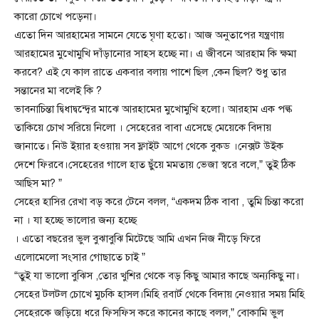
কারো চোখে পড়েনা।
এতো দিন আরহামের সামনে যেতে ঘৃণা হতো। আজ অনুতাপের যন্ত্রণায়
আরহামের মুখোমুখি দাঁড়ানোর সাহস হচ্ছে না। এ জীবনে আরহাম কি ক্ষমা
করবে? এই যে কাল রাতে একবার বলায় পাশে ছিল ,কেন ছিল? শুধু তার
সন্তানের মা বলেই কি ?
ভাবনাচিন্তা দ্বিধাদ্বন্দ্বের মাঝে আরহামের মুখোমুখি হলো। আরহাম এক পল্ক
তাকিয়ে চোখ সরিয়ে নিলো । সেহেরের বাবা এসেছে মেয়েকে বিদায়
জানাতে। নিউ ইয়ার হওয়ায় সব ফ্লাইট আগে থেকে বুকড ।নেক্সট উইক
দেশে ফিরবে।সেহেরের গালে হাত ছুঁয়ে মমতায় ভেজা স্বরে বলে,” তুই ঠিক
আছিস মা? ”
সেহের হাসির রেখা বড় করে টেনে বলল, “একদম ঠিক বাবা , তুমি চিন্তা করো
না । যা হচ্ছে ভালোর জন্য হচ্ছে
। এতো বছরের ভুল বুঝাবুঝি মিটেছে আমি এখন নিজ নীড়ে ফিরে
এলোমেলো সংসার গোছাতে চাই ”
“তুই যা ভালো বুঝিস ,তোর খুশির থেকে বড় কিছু আমার কাছে অন্যকিছু না।
সেহের টলটল চোখে মুচকি হাসল।মিহি রবার্ট থেকে বিদায় নেওয়ার সময় মিহি
সেহেরকে জড়িয়ে ধরে ফিসফিস করে কানের কাছে বলল,” বোকামি ভুল