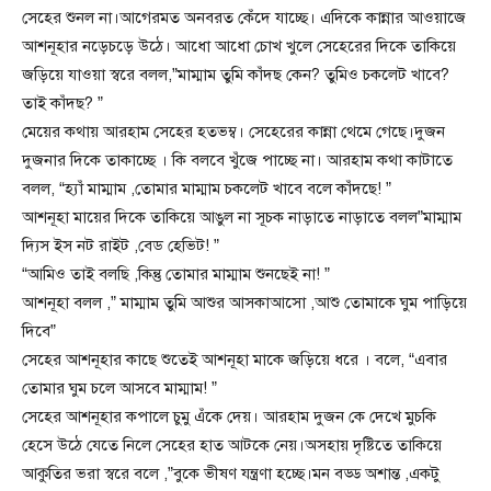
সেহের শুনল না।আগেরমত অনবরত কেঁদে যাচ্ছে। এদিকে কান্নার আওয়াজে
আশনূহার নড়েচড়ে উঠে। আধো আধো চোখ খুলে সেহেরের দিকে তাকিয়ে
জড়িয়ে যাওয়া স্বরে বলল,”মাম্মাম তুমি কাঁদছ কেন? তুমিও চকলেট খাবে?
তাই কাঁদছ? ”
মেয়ের কথায় আরহাম সেহের হতভম্ব। সেহেরের কান্না থেমে গেছে।দুজন
দুজনার দিকে তাকাচ্ছে । কি বলবে খুঁজে পাচ্ছে না। আরহাম কথা কাটাতে
বলল, “হ্যাঁ মাম্মাম ,তোমার মাম্মাম চকলেট খাবে বলে কাঁদছে! ”
আশনূহা মায়ের দিকে তাকিয়ে আঙুল না সূচক নাড়াতে নাড়াতে বলল”মাম্মাম
দ্যিস ইস নট রাইট ,বেড হেভিট! ”
“আমিও তাই বলছি ,কিন্তু তোমার মাম্মাম শুনছেই না! ”
আশনূহা বলল ,” মাম্মাম তুমি আশুর আসকাআসো ,আশু তোমাকে ঘুম পাড়িয়ে
দিবে”
সেহের আশনূহার কাছে শুতেই আশনূহা মাকে জড়িয়ে ধরে । বলে, “এবার
তোমার ঘুম চলে আসবে মাম্মাম! ”
সেহের আশনূহার কপালে চুমু এঁকে দেয়। আরহাম দুজন কে দেখে মুচকি
হেসে উঠে যেতে নিলে সেহের হাত আটকে নেয়।অসহায় দৃষ্টিতে তাকিয়ে
আকুতির ভরা স্বরে বলে ,”বুকে ভীষণ যন্ত্রণা হচ্ছে।মন বড্ড অশান্ত ,একটু