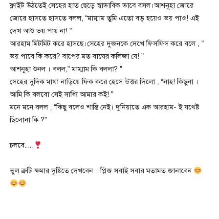
ফ্লাইট উঠতেই সেহের হাত ছেড়ে স্বাভাবিক ভাবে বসল।আশনূহা জোরে
জোরে হাসতে হাসতে বলল, “মাম্মাম তুমি এতো বড় হয়েও ভয় পাও! এই
দেখ আশু ভয় পায় না! ”
আরহাম মিটমিট করে হাসছে।সেহের দুজনকে দেখে ফিসফিস করে বলে , ”
ভয় পাবে কি করে? বাপের মত বাঘের কলিজা যে! ”
আশনূহা শুনল । বলল,” মাম্মাম কি বললা? ”
সেহের দুদিক মাথা নাড়িয়ে ফিক করে হেসে উত্তর দিলো , “নাহ! কিছুনা ।
আমি কি বলবো সেই সাধ্যি আমার কই! ”
মনে মনে বলল , “কিছু বলেও শান্তি নেই। দুনিয়াতে এক আরহাম- ই যথেষ্ট
ছিলোনা কি ?”
চলবে….
ভুল ত্রুটি ক্ষমার দৃষ্টিতে দেখবেন । প্লিজ সবাই সবার মতামত জানাবেন