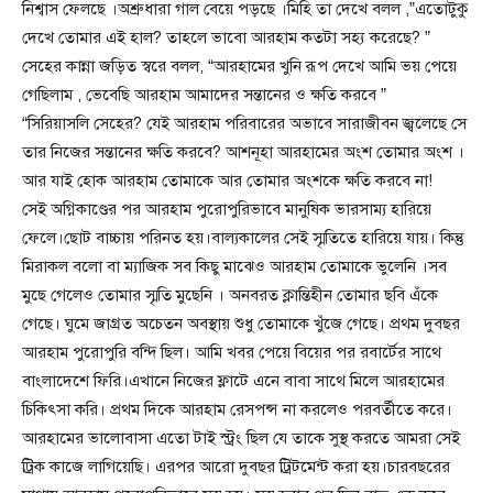
নিশ্বাস ফেলছে ।অশ্রুধারা গাল বেয়ে পড়ছে ।মিহি তা দেখে বলল ,”এতোটুকু
দেখে তোমার এই হাল? তাহলে ভাবো আরহাম কতটা সহ্য করেছে? ”
সেহের কান্না জড়িত স্বরে বলল, “আরহামের খুনি রূপ দেখে আমি ভয় পেয়ে
গেছিলাম , ভেবেছি আরহাম আমাদের সন্তানের ও ক্ষতি করবে ”
“সিরিয়াসলি সেহের? যেই আরহাম পরিবারের অভাবে সারাজীবন জ্বলেছে সে
তার নিজের সন্তানের ক্ষতি করবে? আশনূহা আরহামের অংশ তোমার অংশ ।
আর যাই হোক আরহাম তোমাকে আর তোমার অংশকে ক্ষতি করবে না!
সেই অগ্নিকাণ্ডের পর আরহাম পুরোপুরিভাবে মানুষিক ভারসাম্য হারিয়ে
ফেলে।ছোট বাচ্চায় পরিনত হয়।বাল্যকালের সেই স্মৃতিতে হারিয়ে যায়। কিন্তু
মিরাকল বলো বা ম্যাজিক সব কিছু মাঝেও আরহাম তোমাকে ভুলেনি ।সব
মুছে গেলেও তোমার স্মৃতি মুছেনি । অনবরত ক্লান্তিহীন তোমার ছবি এঁকে
গেছে। ঘুমে জাগ্রত অচেতন অবস্থায় শুধু তোমাকে খুঁজে গেছে। প্রথম দুবছর
আরহাম পুরোপুরি বন্দি ছিল। আমি খবর পেয়ে বিয়ের পর রবার্টের সাথে
বাংলাদেশে ফিরি।এখানে নিজের ফ্লাটে এনে বাবা সাথে মিলে আরহামের
চিকিৎসা করি। প্রথম দিকে আরহাম রেসপন্স না করলেও পরবর্তীতে করে।
আরহামের ভালোবাসা এতো টাই স্ট্রং ছিল যে তাকে সুস্থ করতে আমরা সেই
ট্রিক কাজে লাগিয়েছি। এরপর আরো দুবছর ট্রিটমেন্ট করা হয়।চারবছরের