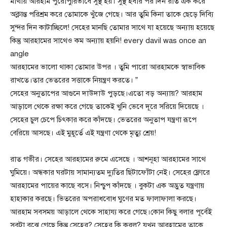
মাথায় আরহাম পুরোপুরিভাবে সুস্থ হয়। সুস্থ হবার পর দিন রাত এক করে
অক্লান্ত পরিশ্রম করে তোমাকে খুঁজে গেছে। আর তুমি কিনা তাকে ছেড়ে দিব্যি
সুন্দর দিন কাটাচ্ছিলে! সেহের মানছি তোমার সাথে যা হয়েছে অন্যায় হয়েছে
কিন্তু আরহামের সাথেও কম অন্যায় হয়নি! every davil was once an
angle
আরহামের ভালো থাকা তোমার উপর । তুমি পারো আরহামকে স্বাভাবিক
রাখতে।তার ভেতরের সত্তাকে নিয়ন্ত্রণ করতে। ”
সেহের অনুতাপের আগুনে দাউদাউ পুড়ছে।এতো বড় অন্যায়? আরহাম
আড়ালে থেকে রক্ষা করে গেছে তাকেই খুনি ভেবে দূরে সরিয়ে দিয়েছে ।
সেহের চুল চেপে চিৎকার করে কাঁদছে। ভেতরের অনুতাপ যন্ত্রণা রূপে
বেরিয়ে আসছে। এই মুহূর্তে এই যন্ত্রণা থেকে মৃত্যু শ্রেয়!
রাত গভীর। সেহের আরহামের রুমে এসেছে । আশনূহা আরহামের সাথে
ঘুমিয়ে। অন্ধকার ঘরটায় সামান্যতম দ্যুতির ছিটাফোঁটা নেই। সেহের ফ্লোরে
আরহামের পায়ের কাছে বসে। নিশ্চুপ কাঁদছে । বুকটা এক অদ্ভুত যন্ত্রণায়
হাহাকার করছে। ভিতরের অপরাধবোধ ঘুণের মত ফালাফালা করছে।
আরহাম সবসময় আড়ালে থেকে সাহায্য করে গেছে।কোন কিছু বলার পূর্বেই
সবটা বুঝে গেছে কিন্তু সেহের? সেহের কি করল? যখন আরহামের তাকে