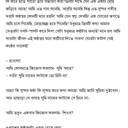
কি করে হতে পারে! তার উচ্চারণ করা তিনটি শব্দে যেন এক একটি মোহ
জড়িয়ে আছে! আমি এত গান শুনেছি, আবৃত্তি শুনেছি কিন্তু এত সুন্দর গভীর,
ভরাট কণ্ঠস্বর কোনটি মনে হয়নি! আমি যেন স্বপ্ন দেখছি! এক ঘোরের জগতে
আমি চলে গিয়েছি, মোহাচ্ছন্ন হয়ে গিয়েছি! শুধুমাত্র তিনটি কথা আমার
ভেতরটা ওলট-পালট করে দিল! সেটা শুধুমাত্র কণ্ঠটার জন্যই! মনে হল আমি
সারাটা জীবন এই কণ্ঠস্বর শুনে কাটিয়ে দিতে পারব! ঘোরটা কাটল সেই
কণ্ঠের ডাকেই!
– হ্যালো!
আমি কোনমতে জিজ্ঞেস করলাম- সুমি আছে?
– স্যরি! সুমি নামের কাউকে তো চিনি না!
আহা! কি সুন্দর কণ্ঠ! কি সুন্দর করে কথা বলছে! আমি জানি সুমিরা দুইবোন।
আর তাছাড়া সে বলছে সুমি নামের কাউকে সে চিনে না।
আমি তবুও একবার জিজ্ঞেস করলাম- শিওর?
ওপাশের কণ্ঠস্বরটা এবার হেসে দেয়!