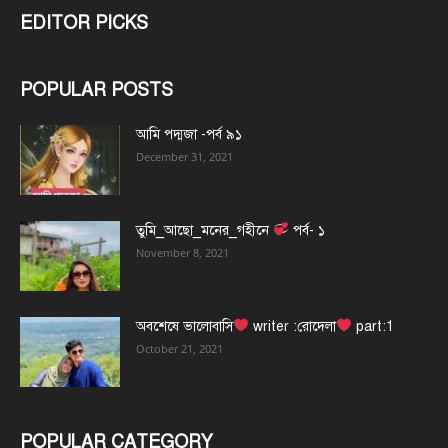
EDITOR PICKS
POPULAR POSTS
আমি পদ্মজা -পর্ব ৯১
December 31, 2021
তুমি_আছো_মনের_গহীনে
পর্ব- ১
November 8, 2021
অবশেষে ভালোবাসি
writer :রোদেলা
part:1
October 21, 2021
POPULAR CATEGORY