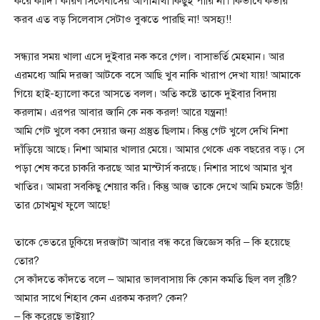
করে কাঁদি। কারণ সিলেবাসের আগামাথা কিছুই পারি না। কিভাবে কভার
করব এত বড় সিলেবাস সেটাও বুঝতে পারছি না! অসহ্য!!
সন্ধ্যার সময় খালা এসে দুইবার নক করে গেল। বাসাভর্তি মেহমান। আর
এরমধ্যে আমি দরজা আটকে বসে আছি খুব নাকি খারাপ দেখা যায়! আমাকে
গিয়ে হাই-হ্যালো করে আসতে বলল। অতি কষ্টে তাকে দুইবার বিদায়
করলাম। এরপর আবার জানি কে নক করল! আরে যন্ত্রনা!
আমি গেট খুলে বকা দেয়ার জন্য প্রস্তুত ছিলাম। কিন্তু গেট খুলে দেখি নিশা
দাঁড়িয়ে আছে। নিশা আমার খালার মেয়ে। আমার থেকে এক বছরের বড়। সে
পড়া শেষ করে চাকরি করছে আর মাস্টার্স করছে। নিশার সাথে আমার খুব
খাতির। আমরা সবকিছু শেয়ার করি। কিন্তু আজ তাকে দেখে আমি চমকে উঠি!
তার চোখমুখ ফুলে আছে!
তাকে ভেতরে ঢুকিয়ে দরজাটা আবার বন্ধ করে জিজ্ঞেস করি – কি হয়েছে
তোর?
সে কাঁদতে কাঁদতে বলে – আমার ভালবাসায় কি কোন কমতি ছিল বল বৃষ্টি?
আমার সাথে শিহাব কেন এরকম করল? কেন?
– কি করেছে ভাইয়া?