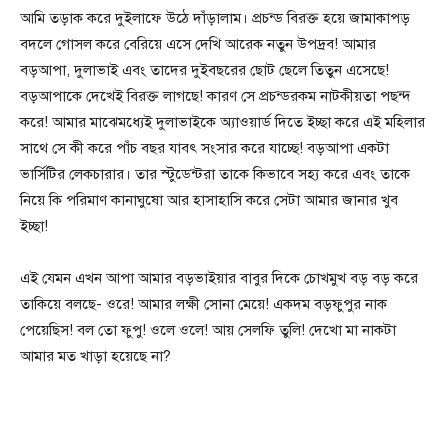
আমি তড়াক করে দুইলাফে উঠে দাঁড়ালাম। প্রচন্ড বিরক্ত হয়ে জামাকাপড়
বদলে গোসল করে বেরিয়ে এসে দেখি আরেক নতুন উপদ্রব! আমার
বড়আপা, দুলাভাই এবং তাদের দুইবছরের ছোট ছেলে তিতুন এসেছে!
বড়আপাকে দেখেই বিরক্ত লাগছে! কারণ সে প্রচন্ডরকম নাটকীয়তা পছন্দ
করে! আমার মাঝেমধ্যেই দুলাভাইকে অ্যাওয়ার্ড দিতে ইচ্ছা করে এই মহিলার
সাথে সে কী করে পাঁচ বছর যাবৎ সংসার করে যাচ্ছে! বড়আপা একটা
ভার্সিটির লেকচারার। তার স্টুডেন্টরা তাকে কিভাবে সহ্য করে এবং তাকে
নিয়ে কি পরিমাণ কানাঘুষো আর হাসাহাসি করে সেটা আমার জানার খুব
ইচ্ছা!
এই যেমন এখন আপা আমার বড়ভাইয়ার বাবুর দিকে চোখমুখ বড় বড় করে
তাকিয়ে বলছে- ওরে! আমার লক্ষী সোনা মেয়ে! একদম বড়ফুপুর নাক
পেয়েছিস! বল তো ফুপু! ওলে ওলে! আয় সেলফি তুলি! দেখো মা নাকটা
আমার মত খাড়া হয়েছে না?