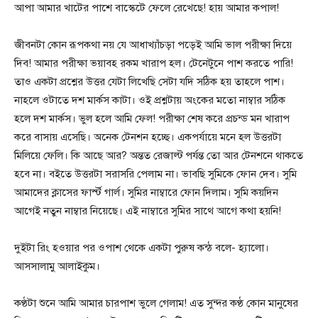
আপা আমার খাটের পাশে বাস্কেটে ফেলে রেখেছে! হায় আমার কপাল!
জীবনটা কোন রূপকথা নয় যে আধাখ্যাঁচড়া পড়েই আমি ভাল পরীক্ষা দিয়ে
দিব! আমার পরীক্ষা ভয়াবহ রকম খারাপ হল। টেনেটুনে পাশ করতে পারি!
তাও একটা প্রশ্নের উত্তর যেটা লিখেছি সেটা যদি সঠিক হয় তাহলে পাশ।
নাহলে ওটাতে দশ মার্কস কাটা। ওই প্রশ্নটায় অংকের মতো নাম্বার সঠিক
হলে দশ মার্কস। ভুল হলে আমি ফেল! পরীক্ষা শেষ করে প্রচন্ড মন খারাপ
করে বাসায় এসেছি। অনেক টেনশন হচ্ছে। একপর্যায়ে মনে হল উত্তরটা
মিলিয়ে ফেলি। কি আছে আর? অন্তত রেজাল্ট পর্যন্ত তো আর টেনশনে থাকতে
হবে না। বইতে উত্তরটা সরাসরি পেলাম না। ভাবছি সুমিকে ফোন দেব। সুমি
আমাদের ক্লাসের ফার্স্ট গার্ল। সুমির নাম্বারে ফোন দিলাম। সুমি কয়দিন
আগেই নতুন নাম্বার নিয়েছে। এই নাম্বারে সুমির সাথে আগে কথা হয়নি!
দুইটা রিং হওয়ার পর ওপাশ থেকে একটা পুরুষ কন্ঠ বলে- হ্যালো।
আসসালামু আলাইকুম।
কণ্ঠটা শুনে আমি আমার চারপাশ ভুলে গেলাম! এত সুন্দর কণ্ঠ কোন মানুষের