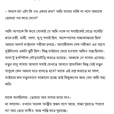
– শুনলে মা! এটা কি ওর একার রুম? আমি বাসায় থাকি না বলে আমাকে
তোমরা পর করে দেবে?
আমি আপাকে কি করে বোঝাই যে আমি ওকে না সবাইকেই যেতে বলেছি!
রুমে চাচী, মামী, খালা, ফুপু সবাই ছিল, আশেপাশের বাচ্চাকাচ্চারা ছিল!
আমার অনার্স ফাইনাল পরীক্ষা চলছে। আগামীকাল শেষ পরীক্ষা! এর আগে
দুইদিনের একটা ছুটি ছিল। কিন্তু ভাইয়ার মেয়ে হওয়ায় আমিও ব্যস্ত ছিলাম।
বাসা টু হসপিটাল দৌড়াদৌড়ি করতে হয়েছে। আজকে সে বাসায় এসেছে।
নতুন বাবু বাসায় আসলে সবাই দেখতে আসবে স্বাভাবিক! কিন্তু সেই নতুন
বাবুকে কেন আমার ঘরে রাখতে হবে? মাকে এই প্রশ্ন করাতে মা বলল,
ভাইয়ার রুম নতুনভাবে সাজানো হচ্ছে তাই কিছুক্ষণের জন্য যেন আমি সহ্য
করি!
মাকে বলেছিলাম- তোমার আর বাবার রুমে নাও।
মা বললেন- ওখানে অনেক আত্মীয় স্বজন বসে আছে, বাচ্চা ঘুমাতে পারবে
না! আর তোর ভাবীও আজ শান্তি করে ঘুমাচ্ছে।