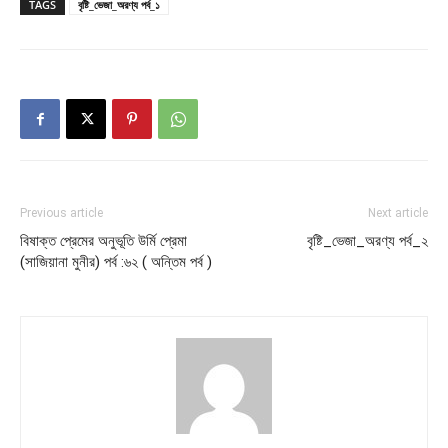
TAGS
বৃষ্টি_ভেজা_অরণ্য পর্ব_১
Previous article
Next article
বিষাক্ত প্রেমের অনুভূতি উর্মি প্রেমা
বৃষ্টি_ভেজা_অরণ্য পর্ব_২
(সাজিয়ানা মুনীর) পর্ব :৬২ ( অন্তিম পর্ব )