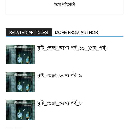
গল্পের লাইব্রেরি
RELATED ARTICLES
MORE FROM AUTHOR
বৃষ্টি_ভেজা_অরণ্য পর্ব_১০_(শেষ_পর্ব)
বৃষ্টি_ভেজা_অরণ্য পর্ব_৯
বৃষ্টি_ভেজা_অরণ্য পর্ব_৮