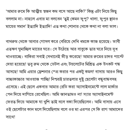
‘আমার রুমে কি আত্মীয় স্বজন কম বসে আছে নাকি?’ কিন্তু এটা নিয়ে কিছু
বললাম না। নাহলে এবার মা বলবেন ‘তুই কেমন ফুপু? খালা, ফুপুর স্থানও
মায়ের সমান’ ইত্যাদি ইত্যাদি! এত কথা শোনার থেকে কথা না বলা ভাল।
বাথরুম থেকে আবার গোসল করে বেরিয়ে দেখি ধমকে কাজ হয়েছে। ভাবী
এতক্ষণ ঘুমাচ্ছিল মায়ের ঘরে। সে উঠেছে আর বাবুকে তার ঘরে নিয়ে দুধ
খাওয়াচ্ছে। বাকিরা সবাই সেখানেই ভীড় করেছে! আমার রুমের চাদর পাল্টে
দেয়া হয়েছে! তবু রুম থেকে ডেটল এবং টয়লেটের মিশ্রিত এক উৎকট গন্ধ
আসছে! আমি এয়ার ফ্রেশনার স্প্রে করার পর একটু কমল! বাসায় আরও কিছু
বাচ্চাকাচ্চার আওয়াজ পাচ্ছি! নিশ্চয়ই চারতলার দুষ্টু ছেলেটা বন্ধুবান্ধবসহ
এসেছে। এই ছেলে একবার আমার রেডি করা অ্যাসাইনমেন্টে লাল মার্কার
পেন দিয়ে দাগিয়ে রেখেছিল। আমি জানতামও না! স্যার অ্যাসাইনমেন্ট
ফেরত দিয়ে আমাকে যা খুশি তাই বলে বকা দিয়েছিলেন। আমি বাসায় এসে
ওই ছেলেটার কান মলে দিয়েছিলাম বলে ওর মা এরপর সে কি রাগ আমাদের
সাথে!