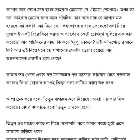
আপার ভাব দেখে মনে হচ্ছে ভাইয়ার মেয়েকে সে এইমাত্র দেখেছে। অথচ তা
নয়! ভাইয়ার মেয়ের বয়স আজ পাঁচদিন! আর তার নাক যে আপার মত
হয়েছে এই কথাটা এই নিয়ে সে একহাজারবার বলে ফেলেছে! এটা নিয়ে
দুলাভাই একটু বিরোধিতা করায় আপা কেঁদে কেটে চোখমুখ ফুলিয়ে একাকার
করেছে! আর পাঁচদিনের বাচ্চা কি করে ‘ফুপু’ ডাকবে? এই আদিখ্যেতার মানে
কি? আর এই নিয়ে মনে হয় শ’খানেক সেলফি তোলা হয়েছে আর
ডজনখানেক পোস্টও হয়ে গেছে!
আমার রুম থেকে এবার বড় টয়লেটের গন্ধ আসছে! ভাইয়ার মেয়ে বড়কাজ
করেছে কি না বোঝার আগেই তিতুন গলা ফাটিয়ে কান্না শুরু করে!
আপা চেক করে বলে- তিতুন বাথরুম করে দিয়েছে! আহা! ডায়পার লিক
করেছে। চাদর বদলাতে হবে! তিতুন এদিকে এসো।
তিতুন ওর মায়ের কাছে না গিয়ে ‘খালামণি’ বলে আমার কাছে ছুটে এসে
আমাকে জড়িয়ে ধরে!
আমার ইচ্ছা করছে চিৎকার করে বনজঙ্গলে পালিয়ে যাই! আমি এমনিতেই