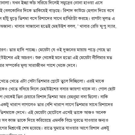
ালা। যখন ইচ্ছা কাঁচ সরিয়ে দিলেই সমুদ্রের নোনা হাওয়া এসে
 বেলকোনির দিকে তাকিয়েই বাড়ছে। রিশাদ কাউচে হেলান দিয়ে বসে
 হাঁটু মুড়ে তিশমা বসে রিশাদের সাথে হাসিঠাট্টা করছে। রাগটা মূলত এ
জানা। খাবার সাজানো হতেই মেহউইশ বলল, ‘ খাবার রেডি ফুপু স্যার,
ণ। তার হাসি পাচ্ছে। মেয়েটা যে ওই দুজনের মায়ায় পড়ে গেছে তা
হউইশের এই আচরণ। শুরু থেকেই মনে হতো এই মেয়েটা নীলিমার মত
 আর সম্পর্কের মূল্য সারাজীবন পাশে থেকে দেবে।
দ খেতে খেতে এটা সেটা তিশমার প্লেটে তুলে দিচ্ছিলো। এরই মাঝে
াকেও খেতে বসিয়ে দিলে মেহউইশের বসার জায়গা থাকে না। গোল ছোট
ে থেকেই তিন চেয়ারে রিশাদ,তিশমা আর রেহনুমা বসা ছিলো। বাকি
 একটু খারাপ লাগলেও তার বেশি খারাপ লাগে তিশমার সাথে রিশাদের
্ত হয় তিশমাকে দেখে। এই মেয়েটা হোটেলে এসেই তাকে আজও অনেক
েটার সব কাজ তাকে দিয়ে করিয়েছে এমনকি বিচে ঘুরতে যাওয়ার জন্যও
াগের মিশ্রণেই শেষ হয়েছে। রাতে ঘুমাতে যাওয়ার আগে রিশাদ একটু