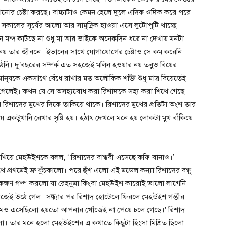
নোর চেষ্টা করছে। বাচ্চাটাও কেমন হেলে দুলে এদিক ওদিক করে পরে
লে সকালের সূর্যের আলো আর সামুদ্রিক হাওয়া এসে লুটোপুটি খাচ্ছে
ে মন্দ কাটছে না শুধু মা আর ভাইকে অনেকদিন ধরে না দেখায় মনটা
ই নয় তার জীবনে। ইভানের সাথে যোগাযোগের চেষ্টাও সে কম করেনি।
ঠেনি। দু’বছরের সম্পর্ক এত সহজেই মলিন হওয়ার নয় তবুও বিয়ের
মানুষকে একসাথে বেঁধে রাখার মত অলৌকিক শক্তি শুধু মাত্র বিয়েতেই
লেই। কখন যে সে অসহ্যবোধ করা রিশাদকে সহ্য করা শিখে গেছে
য় রিশাদের মুখের দিকে তাকিয়ে থাকে। রিশাদের মুখের প্রতিটা অংশ তার
ণায় একটুখানি রেখার সৃষ্টি হয়। হঠাৎ দেখলে মনে হয় লোকটা মুখ বাঁকিয়ে
খিয়ে মেহউইশকে বলল, ‘ রিশাদের বান্ধবী এসেছে কফি বানাও।’
রথমেই ভ্রু কুঁচকালো। পরে হুঁশ এলো এই মডেল কন্যা রিশাদের বন্ধু
কক্ষণ গল্প করলো যা রেহনুমা কিংবা মেহউইশ কারোই ভালো লাগেনি।
েই উঠে গেল। সন্ধ্যার পর রিশাদ হোটেলে ফিরলে মেহউইশ গম্ভীর
রুমেও এসেছিলো হয়তো আপনার খোঁজেই না পেয়ে চলে গেছে।’ রিশাদ
লো। তার মনে হলো মেহউইশের এ কথাতে কিছুটা হিংসা মিশ্রিত ছিলো