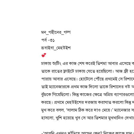
মন_গহীনের_গল্প
পর্ব -৩১
রূবাইবা_মেহউইশ
ঢাকায় শ্যুটিং এর কাজ শেষ করেই তিশমা আবার এসেছে ক
তাকে রাতের ফ্লাইটে ঢাকায় যেতে হয়েছিলো। আজ ফ্রী হয়
পারায় আবার এসেছে। হোটেলে পৌঁছে প্রথমেই সে রিশাদে
তাই ম্যানেজারকে প্রথম কাজ দিলো তাকে রিশাদের বউ আর
কুঁচকে গিয়েছিলো। কিন্তু কাজের ক্ষেত্রে অপ্রিয় ব্যাপার
করছে। প্রথমে মেহউইশের দরজায় করাঘাত করলো কিন্তু দর
মুখ করে বলল, ‘সালাম ঠিক করে দাও মেয়ে।’ ম্যানেজার 
হাসলো, খুশি হয়েছে খুব সে আর তিশমার মুখখানিও দেখ
-‘আপনি এখনও দাঁড়িয়ে আছেন কেন? নিজের কাজে যান।’