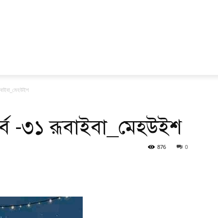
রূবাইবা_মেহউইশ
্ব -৩১ রূবাইবা_মেহউইশ
876
0