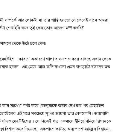
ামী সম্পর্কে আর লোকটা যা তার শাস্তি হয়তো সে পেয়েই যাবে আমরা
মন্দটা শেখাইনি তবে তুই কেন তোর আচরণ মন্দ করবি!’
র সামনে থেকে উঠে চলে গেল৷
 মেহউইশ । কারণে অকারণে থালা বাসন শব্দ করে রাখছে এখান থেকে
বেশ অবাক হলেন। এই মেয়ে আজ অব্দি কখনো এমন ঝগড়াটে বউদের মত
ার সাথে?’ স্পষ্ট করে রেহনুমাকে জবাব দেওয়ার পর মেহউইশ
 হোটেলের এই ঘরে সবচেয়ে সুন্দর জায়গা তার বেলকোনি। জায়গাটা
েডিট যদিও মেহউইশের । সে নিজেই গত একমাসে ইনিয়েবিনিয়ে রিশাদকে
্থা রিশাদ করে দিয়েছে। একপাশে কাউচ, অন্যপাশে ম্যাট্রেস বিছানো,