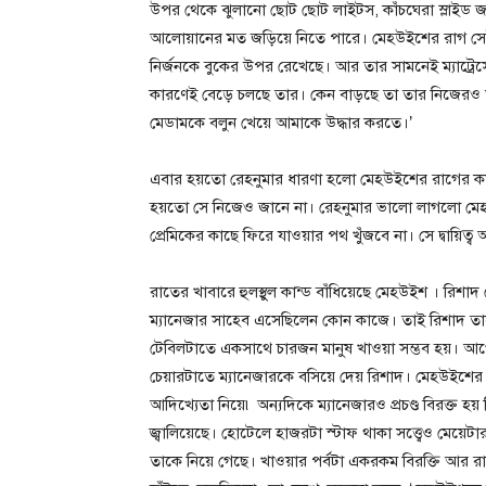
উপর থেকে ঝুলানো ছোট ছোট লাইটস, কাঁচঘেরা স্লাইড জান
আলোয়ানের মত জড়িয়ে নিতে পারে। মেহউইশের রাগ সেই
নির্জনকে বুকের উপর রেখেছে। আর তার সামনেই ম্যাট্রেসে
কারণেই বেড়ে চলছে তার। কেন বাড়ছে তা তার নিজেরও অ
মেডামকে বলুন খেয়ে আমাকে উদ্ধার করতে।’
এবার হয়তো রেহনুমার ধারণা হলো মেহউইশের রাগের কার
হয়তো সে নিজেও জানে না। রেহনুমার ভালো লাগলো মে
প্রেমিকের কাছে ফিরে যাওয়ার পথ খুঁজবে না। সে দ্বায়িত্ব
রাতের খাবারে হুলস্থুল কান্ড বাঁধিয়েছে মেহউইশ । রিশা
ম্যানেজার সাহেব এসেছিলেন কোন কাজে। তাই রিশাদ ত
টেবিলটাতে একসাথে চারজন মানুষ খাওয়া সম্ভব হয়। আগ
চেয়ারটাতে ম্যানেজারকে বসিয়ে দেয় রিশাদ। মেহউইশের
আদিখ্যেতা নিয়ে৷ অন্যদিকে ম্যানেজারও প্রচণ্ড বিরক
জ্বালিয়েছে। হোটেলে হাজরটা স্টাফ থাকা সত্ত্বেও মেয়
তাকে নিয়ে গেছে। খাওয়ার পর্বটা একরকম বিরক্তি আর র