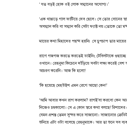
‘ যত বড়ই হোক ওই লোক সম্মানের অযোগ্য।’
‘এক থাপ্পড়ে গাল ফাটিয়ে দেব ছেলে। সে তোর বোনের স্ব
অসম্মান করি বা সম্মান করি সেটা ফ্যাক্ট নয়।তোকে তো 
মায়ের কথা মিহাদের পছন্দ হয়নি৷ সে চুপচাপ তার মায়ে
রাগে গজগজ করতে করতেই ডাইনিং টেবিলটাকে গুছাচ্ছে
ওখানে। রেহনুমা কিচেনে দাঁড়িয়ে সবটা লক্ষ্য করেই 
আচরণ করেনি। আজ কি হলো!
‘কি হয়েছে মেহউইশ এমন রেগে আছো কেন!’
‘আমি আবার কখন রাগ করলাম? রাগই’বা করবো কেন আর ক
নিজেও চমকালো। সে এ কোন স্বরে কথা বলছে! রিশাদের
যেমন প্রশস্ত তেমন সুন্দর করে সাজানো। সাজানোর ক্র
শুনিয়ে এটা ওটা বলেছে রেহনুমাকে। আর তা শুনে সব ব্যবস