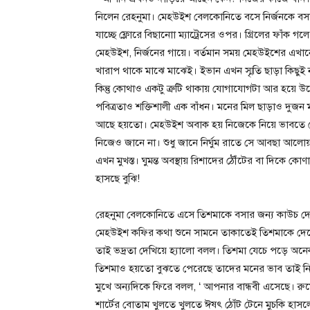
নিলেন রেহনুমা। মেহউইশ বেলকোনিতে বসে নির্জনকে বসা
যাচ্ছে ফ্লোরে বিছানাো ম্যাট্রেসের ওপর। গ্রিলের ফাঁক গ
মেহউইশ, নির্জনের গায়ে। বর্তমান সময় মেহউইশের এখান
খারাপ থাকে মাঝে মাঝেই। ইভান এখন স্মৃতি ছাড়া কিছু
কিন্তু কোথাও একটু ত্রুটি থাকায় যোগাযোগটা আর হয়ে উ
পবিত্রতাও শক্তিশালী এক বাঁধন। মনের মিল ছাড়াও দুজন 
আছে হয়তো। মেহউইশ অবাক হয় নিজেকে নিয়ে ভাবতে গে
নিজেও জানে না। শুধু জানে নির্ঘুম রাতে সে আবছা আলো
এখন মুখস্ত। ঘুমন্ত অবস্থায় রিশাদের ঠৌঁটের বা দিকে কো
হাসছে বুঝি!
রেহনুমা বেলকোনিতে এসে তিশমাকে বসার জন্য কাউচ দে
মেহউইশ কফির কথা শুনে সামনে তাকাতেই তিশমাকে দেখে প্
তাই ভদ্রতা দেখিয়ে হ্যালো বলল। তিশমা যেচে পড়ে অনে
তিশমাও হয়তো বুঝতে পেরেছে তাদের মনের ভাব তাই নিজ
মুখে অন্যদিকে ফিরে বলল, ‘ আপনার বান্ধবী এসেছে। 
শার্টের বোতাম খুলতে খুলতে ঈষৎ ঠোঁট টেনে মুচকি হাস