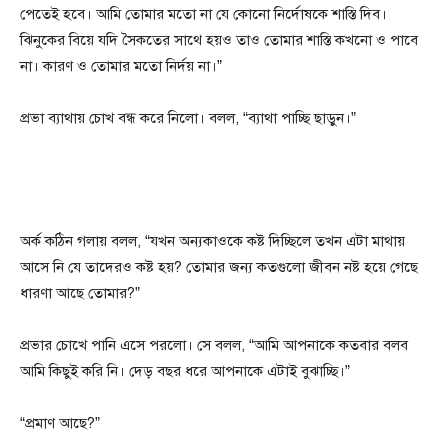
পেতেই হবে। আমি তোমার মতো না যে কোনো নির্দোষকে শাস্তি দিব।
ঝিনুকের বিয়ে যদি সৈকতের সাথে হয়ও তাও তোমার শাস্তি কখনো ও পাবে
না। কারণ ও তোমার মতো নির্দয় না।”
প্রভা ব্যাথায় চোখ বন্ধ করে নিলো। বলল, “ব্যাথা পাচ্ছি ছাড়ুন।”
অর্ক কঠিন গলায় বলল, “যখন অন্যকাওকে কষ্ট দিচ্ছিলে তখন এটা মাথায়
আসে নি যে তাদেরও কষ্ট হয়? তোমার জন্য কতগুলো জীবন নষ্ট হয়ে গেছে
ধারণা আছে তোমার?”
প্রভার চোখে পানি এসে পরলো। সে বলল, “আমি আপনাকে কতবার বলব
আমি কিছুই করি নি। দেড় বছর ধরে আপনাকে এটাই বুঝাচ্ছি।”
“প্রমাণ আছে?”