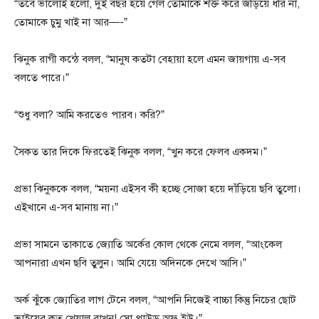
“তবে ভালোই হলো, দুই বছর হয়ে গেল তোমাকে শক্ত করে জড়িয়ে ধরি না,
তোমাকে চুমু খাই না আর—-”
ঝিনুক রাগী কন্ঠে বলল, “মানুষ কতটা বেহায়া হলে এমন জায়গায় এ-সব
বলতে পারে।”
“শুধু বলা? আমি করতেও পারব। করি?”
সৈকত তার দিকে ফিরতেই ঝিনুক বলল, “খুন করে ফেলব একদম।”
প্রভা ঝিনুককে বলল, “ময়না এইসব কী হচ্ছে সোজা হয়ে দাঁড়িয়ে ছবি তুলো।
এইখানে এ-সব মানায় না।”
প্রভা সামনে তাকাতে জ্যোতি অর্কের কোল থেকে নেমে বলল, “আংকেল
আপনারা এখন ছবি তুলুন। আমি যেয়ে অদিনকে দেখে আসি।”
অর্ক ঝুঁকে জ্যোতির লাগ টেনে বলল, “আপনি নিজেই বাচ্চা কিন্তু নিচের ছোট
ভাইয়ের কত খেয়াল রাখন! সো প্রাউড অফ ইউ।”