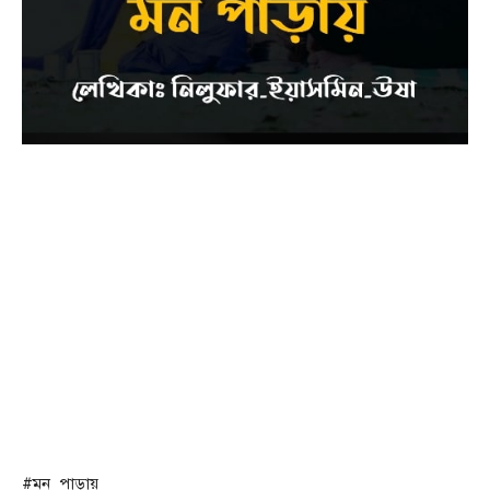
#মন_পাড়ায়