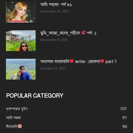
আমি পদ্মজা -পর্ব ৯১
December 31, 2021
তুমি_আছো_মনের_গহীনে
পর্ব- ১
November 8, 2021
অবশেষে ভালোবাসি
writer :রোদেলা
part:1
October 21, 2021
POPULAR CATEGORY
ভ্যাম্পায়ার কুইন
101
আমি পদ্মজা
91
লীলাবালি
90