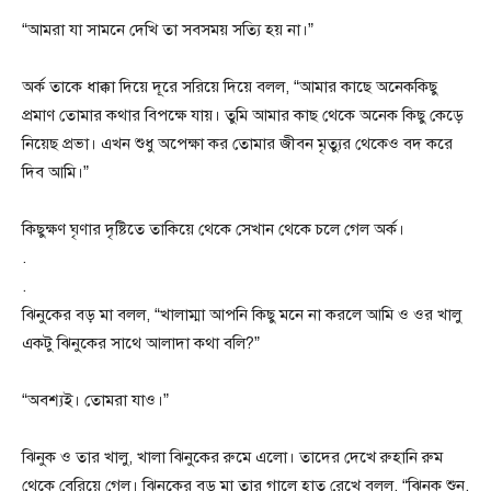
“আমরা যা সামনে দেখি তা সবসময় সত্যি হয় না।”
অর্ক তাকে ধাক্কা দিয়ে দূরে সরিয়ে দিয়ে বলল, “আমার কাছে অনেককিছু
প্রমাণ তোমার কথার বিপক্ষে যায়। তুমি আমার কাছ থেকে অনেক কিছু কেড়ে
নিয়েছ প্রভা। এখন শুধু অপেক্ষা কর তোমার জীবন মৃত্যুর থেকেও বদ করে
দিব আমি।”
কিছুক্ষণ ঘৃণার দৃষ্টিতে তাকিয়ে থেকে সেখান থেকে চলে গেল অর্ক।
.
.
ঝিনুকের বড় মা বলল, “খালাম্মা আপনি কিছু মনে না করলে আমি ও ওর খালু
একটু ঝিনুকের সাথে আলাদা কথা বলি?”
“অবশ্যই। তোমরা যাও।”
ঝিনুক ও তার খালু, খালা ঝিনুকের রুমে এলো। তাদের দেখে রুহানি রুম
থেকে বেরিয়ে গেল। ঝিনুকের বড় মা তার গালে হাত রেখে বলল, “ঝিনুক শুন,