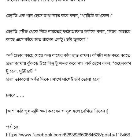
জ্যোতি এক গাল হেসে মাথা কাত করে বলল, “থ্যাঙ্কিউ আংকেল।”
জ্যোতি স্টেজ থেকে নিচে নামতেই ফটোগ্রাফার অর্ককে বলল, “স্যার মেডামে
কাছে এসে কাঁধে হাত রাখেন একটু। ছবি তুলবো।”
অর্ক প্রভার কাছে যেয়ে অন্যপাশের কাঁধ হাত রাখল। কাঁধটা শক্ত করে ধরতে
প্রভা ব্যাথায় কুঁকড়ে উঠে কিন্তু টু শব্দও করে না। অর্ক হেসে বলল, “ওয়েলকাম
টু হেল, সুইটহার্ট।”
প্রভা তাকালো অর্কর দিকে। সাথে সাথেই ছবি তোলা হলো।
চলবে……
[আশা করি ভুল ক্রুটি ক্ষমা করবেন ও ভুল হলে দেখিয়ে দিবেন।]
পর্ব-১ঃ
https://www.facebook.com/828382860864628/posts/118468