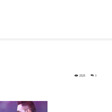
2525
0