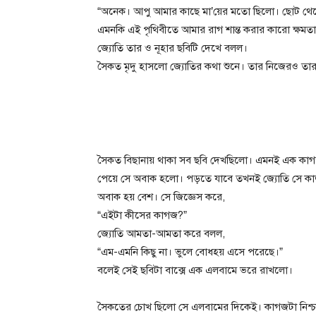
“অনেক। আপু আমার কাছে মা’য়ের মতো ছিলো। ছোট থে
এমনকি এই পৃথিবীতে আমার রাগ শান্ত করার কারো ক্ষমত
জ্যোতি তার ও নূহার ছবিটি দেখে বলল।
সৈকত মৃদু হাসলো জ্যোতির কথা শুনে। তার নিজেরও ত
সৈকত বিছানায় থাকা সব ছবি দেখছিলো। এমনই এক কাগ
পেয়ে সে অবাক হলো। পড়তে যাবে তখনই জ্যোতি সে কা
অবাক হয় বেশ। সে জিজ্ঞেস করে,
“এইটা কীসের কাগজ?”
জ্যোতি আমতা-আমতা করে বলল,
“এম-এমনি কিছু না। ভুলে বোধহয় এসে পরেছে।”
বলেই সেই ছবিটা বাক্সে এক এলবামে ভরে রাখলো।
সৈকতের চোখ ছিলো সে এলবামের দিকেই। কাগজটা নিশ্চয়