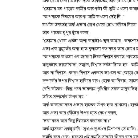
অর্ক থেমে গেল। প্রভার দিকে তাকাতেই তার চোখে চোখ
“তোমার মন পাড়ায় স্বামীর জায়গাটা কী তুমি এখনো আম
“আপনাকে বিনয়ের জায়গা আমি কখনো দেই নি।”
কথাটা শুনতেই অর্ক প্রভার চোখ থেকে চোখ সরিয়ে নিলো।
তার পায়ের নুপুর ছুঁয়ে বলল,
“তোমার থেকে এতটা আশা করাটাও ভুল আমার। অবশেষে 
প্রভা এক মুহূর্তের জন্য হাত বুলানো বন্ধ করে তার চোখে
“আপনাকে কখনো ওর জায়গা দিলে বিশ্বাস করতে পারতাম
মানুষটার ভালোবাসা, সম্মান, বিশ্বাস সবটা দিতে হয়
আর না বিশ্বাস। কারণ বিশ্বাস একবার ভাঙলে তা জোড়া দেওয়
সম্পর্কের উপর বিশ্বাস হারিয়ে যায়। হোক তা বিবাহ, ভালো
বেশি কষ্টকর। কিন্তু পরে ভাবলাম পৃথিবীর সকল মানুষ ভিন্
উচিত সম্পর্কের উপর নয়।”
অর্ক আলতো করে প্রভার হাতের উপর হাত রাখলো। হাতটা
আর প্রভা তার ঠোঁটের উপর হাত রেখে বলল,
“দয়া করে আর কিছু জিজ্ঞেস করবেন না।”
অর্ক হাসলো একটুখানি। সুখ ও দুঃখের মিশ্রণের সে হাসি।
কমতি রয়ে গেল। হয়তো এই কমতি সারাটা জীবন রয়ে যা