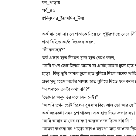
মন_পাড়ায়
পর্ব_৪০
#নিলুফার_ইয়াসমিন_ঊষা
অর্ক মানলো না। সে প্রভাকে নিয়ে সে পুকুরপাড়ে যেয়ে স
প্রভা বিস্মিত কন্ঠে জিজ্ঞেস করল,
“কী করছেন?”
অর্ক প্রভার হাত নিজের চুলে হাত রেখে বলল,
“আমি যখন ছোট ছিলাম আমার মা প্রায়ই আমার চুলে হাত
ছাড়া। কিন্তু তুমি আমার চুলে হাত বুলিয়ে দিলে অনেক শান্তি
প্রভা মৃদু হেসে অর্কের মাথায় হাত বুলিয়ে দিতে শুরু করল।
“আপনাকে একটা কথা বলি?”
“তোমার অনুমতির প্রয়োজন নেই।”
“আপনি তখন ছোট ছিলেন বুঝলাম কিন্তু আজ তো আর ছোট
অর্ক অনেকটা সময় চুপ থাকল। এক হাত দিয়ে প্রভার লম্ব
“আমি আমার মা’য়ের জায়গা অন্যকাওকে দিতে চাই নি।”
“আমরা কখনো মন পাড়ায় কারও জায়গা অন্য কাওকে দিতে