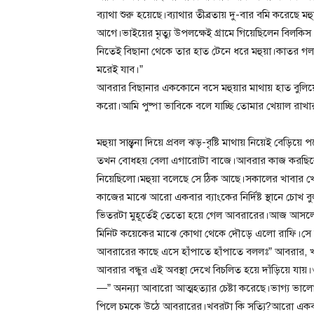
ব্যাথা শুরু হয়েছে।ব্যাথার তীব্রতায় দু-বার বমি করেছে
আগে।ভাইয়ের মৃত্যু উপলক্ষেই গ্রামে গিয়েছিলেন বি
নিতেই বিছানা থেকে তার হাত টেনে ধরে মহুয়া।কাতর গলা
মরেই যাব।”
আবরার বিছানার এককোনে বসে মহুয়ার মাথায় হাত বুলিয়ে দে
করো।আমি পুষ্পা ভাবিকে বলে যাচ্ছি তোমার খেয়াল রাখার
মহুয়া সান্ত্বনা দিয়ে প্রবল ঝড়-বৃষ্টি মাথায় নিয়েই বেড়ি
তখন বোধহয় বেলা এগারোটা বাজে।আবরার কাজ করছিল
নিয়েছিলো।মহুয়া বলেছে সে ঠিক আছে।সকালের খাবার খ
কাজের মাঝে আরো একবার ব্যাংকের নির্দিষ্ট স্থানে চোখ 
ভিতরটা মুহূর্তেই তেতো হয়ে গেল আবরারের।আজ আসল
মিনিট কয়েকের মাঝে কোথা থেকে দৌড়ে এলো রাফি।সে 
আবরারের কাছে এসে হাঁপাতে হাঁপাতে বললঃ” আবরার, খ
আবরার বন্ধুর এই অবস্থা দেখে বিচলিত হয়ে দাঁড়িয়ে যায়।ও
—” অনন্যা আবারো আত্মহত্যার চেষ্টা করেছে।ভাগ্য ভাল
পিলে চমকে উঠে আবরারের।খবরটা কি সত্যি?আরো একবার 