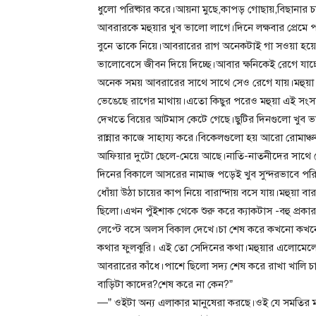
ধুলো পরিষ্কার করে।আয়না মুছে,কাপড় গোছায়,বিছানার 
আবরারকে মহুয়ার খুব ভালো লাগে।দিনে লক্ষবার প্রেমে 
বুনে তাকে নিয়ে।আবরারের রাগ অনেকটাই গা সওয়া হয়ে 
ভালোবেসে জীবন দিয়ে দিচ্ছে।আবার ক্ষনিকেই রেগে যাচ
অনেক সময় আবরারের সাথে সাথে সেও রেগে যায়।মহুয়া এ
ভেঙেছে রাগের মাথায়।এতো কিছুর পরেও মহুয়া এই সং
দেখতে বিয়ের আটমাস কেটে গেছে।ছুটির দিনগুলো খুব
রান্নার কাজে সাহায্য করে।বিকেলগুলো হয় আরো রোমাঞ্
আফিয়ার দুটো ছেলে-মেয়ে আছে।নাতি-নাতনীদের সাথে ব
দিনের বিকালে আসরের নামাজ পড়েই খুব সুন্দরভাবে পরি
ধোঁয়া উঠা চায়ের কাপ নিয়ে বারান্দায় বসে যায়।মহুয়া ব
ছিলো।এখন পুঁইশাক থেকে শুরু করে ক্যাকটাস -বহু প্রকা
লেপ্টে বসে অলস বিকাল দেখে।চা শেষ করে কখনো কখনো 
কথার ফুলঝুরি। এই তো সেদিনের কথা।মহুয়ার এলোমেল
আবরারের কাঁধে।পাশে ছিলো সদ্য শেষ করে রাখা খালি চ
বাড়িটা কাদের?শেষ করে না কেন?”
—” ওইটা অন্য এলাকার মানুষেরা করছে।ওই যে সমতির মা