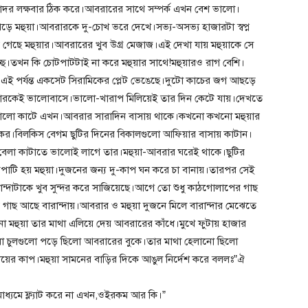
চাদর লক্ষবার ঠিক করে।আবরারের সাথে সম্পর্ক এখন বেশ ভালো।
পড়ে মহুয়া।আবরারকে দু-চোখ ভরে দেখে।সভ্য-অসভ্য হাজারটা স্বপ্ন
গেছে মহুয়ার।আবরারের খুব উগ্র মেজাজ।এই দেখা যায় মহুয়াকে সে
্ছে।তখন কি চোটপাটটাই না করে মহুয়ার সাথে!মহুয়ারও রাগ বেশি।
ই পর্যন্ত একসেট সিরামিকের প্লেট ভেঙেছে।দুটো কাচের জগ আছড়ে
সারকেই ভালোবাসে।ভালো-খারাপ মিলিয়েই তার দিন কেটে যায়।দেখতে
 ভালো কাটে এখন।আবরার সারাদিন বাসায় থাকে।কখনো কখনো মহুয়ার
চকর।বিলকিস বেগম ছুটির দিনের বিকালগুলো আফিয়ার বাসায় কাটান।
েলা কাটাতে ভালোই লাগে তার।মহুয়া-আবরার ঘরেই থাকে।ছুটির
পাটি হয় মহুয়া।দুজনের জন্য দু-কাপ ঘন করে চা বানায়।তারপর সেই
ারান্দাটাকে খুব সুন্দর করে সাজিয়েছে।আগে তো শুধু কাঠগোলাপের গাছ
র গাছ আছে বারান্দায়।আবরার ও মহুয়া দুজনে মিলে বারান্দার মেঝেতে
মহুয়া তার মাথা এলিয়ে দেয় আবরারের কাঁধে।মুখে ফুটায় হাজার
ো চুলগুলো পড়ে ছিলো আবরারের বুকে।তার মাথা হেলানো ছিলো
ায়ের কাপ।মহুয়া সামনের বাড়ির দিকে আঙুল নির্দেশ করে বললঃ”ঐ
ধ্যমে ফ্ল্যাট করে না এখন,ওইরকম আর কি।”