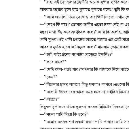
—” ওহ।এই দো-তলার ফ্ল্যাটটা অনেক সুন্দর।সুন্দর করে
আবরার মহুয়ার চুলে হাত বুলাতে বুলাতে বলেঃ” তুমি কি
—” আমি জানালা দিয়ে দেখেছি।বারান্দাটাও তো এখান থে
—” দেখে কি লাভ? তোমার স্বামীর এতো টাকা নেই যে এর
মহুয়া মাথা উঁচু করে ভ্রু কুঁচকে বলেঃ” আমি কি বলেছি, 
বেশি সুন্দর।ওই খালি ফ্ল্যাটের চাইতে আমার এই ছোট্ট ঘরে 
আবরার মুচকি হাসে।হাসিমুখে বলেঃ” মানলাম তোমার কথা।
—” হ্যাঁ, মাইগ্রেনের ব্যাথাটা বেড়েছে ইদানিং।”
—” কবে যাবে?”
—” দেখি কাল-পরশু যাব।আপনার কি আমাকে নিয়ে বাইর
—” কেন?”
—” বিছানার চাদর লাগবে।কিছু মশলাও লাগবে।এগুলো ক
—” আগামী শুক্রবারের আগে সময় হবে না।ওইদিন নিয়ে 
—” আচ্ছা।”
কিছুক্ষণ চুপ করে থাকে দুজনে।কয়েক মিনিটের নিরবতা 
—” ময়না পাখি দিয়ে কি হবে?”
—” আমার অনেক শখ একটা ময়না পাখি পালার।আমি সারা