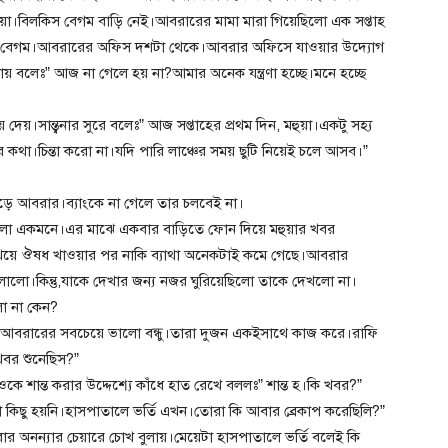
 মহুয়া।বিলকিস বেগম বাড়ি নেই।আবরারের মামা মারা গিয়েছিলো এক সপ্তাহ
লকিস বেগম।আবরারের অফিস দশটা থেকে।আবরার অফিসে যাওয়ার উদ্যোগ
য় বলেঃ” আজ না গেলে হয় না?আমার অনেক যন্ত্রণা হচ্ছে।মনে হচ্ছে
য়।সান্ত্বনার সুরে বলেঃ” আজ সপ্তাহের প্রথম দিন, মহুয়া।একটু সহ্য
 কথা।চিন্তা করো না।যদি পারি লাঞ্চের সময় ছুটি নিয়েই চলে আসব।”
য়ে পড়ে আবরার।ব্যাংকে না গেলে তার চলবেই না।
ো একমনে।এর মাঝে একবার বাড়িতে ফোন দিয়ে মহুয়ার খবর
েয়ে ঔষধ খাওয়ার পর নাকি ব্যাথা অনেকটাই কমে গেছে।আবরার
বুলালো।কিন্তু,যাকে দেখার জন্য নজর ঘুরিয়েছিলো তাকে দেখলো না।
ো না কেন?
আবরারের সবচেয়ে ভালো বন্ধু।তারা দুজন একইসাথে কাজ করে।রাফি
বর শুনেছিস?”
কে শান্ত করার উদ্দেশ্যে কাঁধে হাত রেখে বললঃ” শান্ত হ।কি খবর?”
ো কিছু হয়নি।হাসপাতালে ভর্তি এখন।তোরা কি আবার ব্রেকাপ করেছিলি?”
অনন্যার চেয়ারে চোখ বুলায়।মেয়েটা হাসপাতালে ভর্তি বলেই কি