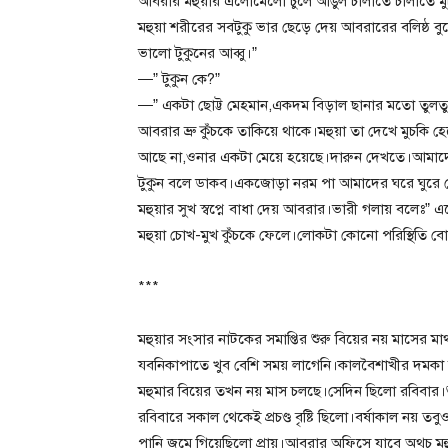
আবরার মহুয়ার এলোমেলো চুলে আঙুল চালাতে চালাতে মু
মহুয়া শরীরের সবটুকু ভার ছেড়ে দেয় আবরারের বলিষ্ঠ 
ভালো টুকুনের আব্বু।”
—” টুকুন কে?”
—” একটা ছোট্ট মেহমান,একদম বিড়াল ছানার মতো তুলত
আবরার ভ্রু কুঁচকে তাকিয়ে থাকে।মহুয়া তা দেখে মুচকি হ
আছে না,ওনার একটা মেয়ে হয়েছে।দারুন দেখতে।আমা
টুকুন বলে ডাকব।একজোড়া নরম পা আমাদের ঘরে ঘুরে ব
মহুয়ার সুখ স্বপ্নে বাধা দেয় আবরার।ভারী গলায় বলেঃ” 
মহুয়া চোখ-মুখ কুঁচকে ফেলে।লোকটা কোনো পরিস্থিতি ব
***
মহুয়ার সংসার নাটকের সমাপ্তির শুরু বিয়ের নয় মাসের ম
যবনিকাপাতে খুব বেশি সময় লাগেনি।কালবৈশাখীর দমকা হ
মহুমার বিয়ের তখন নয় মাস চলছে।সেদিন ছিলো রবিবার।শ
রবিবারে সকাল থেকেই প্রচণ্ড বৃষ্টি ছিলো।বর্ষাকাল নয় তব
পানি জমে গিয়েছিলো প্রায়।আবরার অফিসে যাবে অথচ মহ