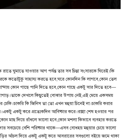
 রাতে ঘুমাতে যাওয়ার আগ পর্যন্ত তার সব চিন্তা সংসারকে ঘিরেই।কি
ে কতোটুকু সাহায্য করতে হবে,ঘরে কোনদিন কি লাগবে,কোন তেল
ান্দায় কোন গাছে পানি দিতে হবে,কোন গাছে একটু সার দিতে হবে—
 জোগাড়।তাকে দেখলে কিছুতেই বোঝার উপায় নেই,এই মেয়ে একসময়
ঢেকি।চাকরি কি জিনিস তা তো এখন মহুয়া চিনেই না।চাকরি করার
একটু একটু করে প্রত্যেকদিন আবিষ্কার করে।রান্না শেষ হওয়ার পর
ি কোন মাছ দিয়ে রাঁধলে ভালো হবে,কোন মশলা কিভাবে ব্যবহার করতে
দোর সবচেয়ে বেশি পরিষ্কার থাকে—এসব বোধহয় মহুয়ার চেয়ে ভালো
শাড়ির আঁচল দিয়ে একটু একটু করে আবরারের সবগুলো বইয়ে জমে থাকা