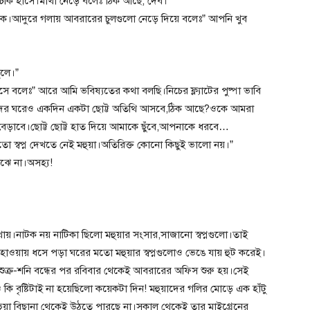
চকি হাসে।মাথা নেড়ে বলেঃ”ঠিক আছে, দেব।”
বুকে।আদুরে গলায় আবরারের চুলগুলো নেড়ে দিয়ে বলেঃ” আপনি খুব
ুলে।”
েসে বলেঃ” আরে আমি ভবিষ্যতের কথা বলছি।নিচের ফ্ল্যাটের পুষ্পা ভাবি
দের ঘরেও একদিন একটা ছোট্ট অতিথি আসবে,ঠিক আছে?ওকে আমরা
েড়াবে।ছোট্ট ছোট্ট হাত দিয়ে আমাকে ছুঁবে,আপনাকে ধরবে…
এতো স্বপ্ন দেখতে নেই মহুয়া।অতিরিক্ত কোনো কিছুই ভালো নয়।”
োঝে না।অসহ্য!
াথায়।নাটক নয় নাটিকা ছিলো মহুয়ার সংসার,সাজানো স্বপ্নগুলো।তাই
াওয়ায় ধসে পড়া ঘরের মতো মহুয়ার স্বপ্নগুলোও ভেঙে যায় হুট করেই।
ুক্র-শনি বন্ধের পর রবিবার থেকেই আবরারের অফিস শুরু হয়।সেই
ুও কি বৃষ্টিটাই না হয়েছিলো কয়েকটা দিন! মহুয়াদের গলির মোড়ে এক হাঁটু
ুয়া বিছানা থেকেই উঠতে পারছে না।সকাল থেকেই তার মাইগ্রেনের