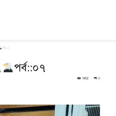
পর্ব::০৭
পর্ব::০৭
1852
0