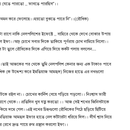
য়ে যেতে পারতো ,, ভাবতে পারছিস”।।
 অমন করে ফেলেছে।।হয়তো বুঝতে পারে নি”।।(রৌধিক)
রাগে নাকি নেলপলিশের ইফেক্টে ,, বাহিরে থেকে দেখে বোঝার উপায়
ল ইফা।।আঢ় চোখে সবার দিকে তাকিয়ে পূর্ণরায় চোখ নামিয়ে নিলো।।
র টা তুলে রৌধিকের দিকে এগিয়ে দিয়ে কর্কট গলায় বললেন…
।।তাই আজকের পর থেকে তুমি নেলপলিশ কেনার জন্য এক টাকাও পাবে
ধিক কে উদ্দেশ্য করে ইমতিয়াজ আমহৃদ) নিজের হাতে এর নখগুলো
ে রইল না।। চোখের কার্নিশ বেয়ে গড়িয়ে পড়লো।। নিঃশ্বাস ভারী
আগে থেকে।। প্রতিদিন খুব যত্ন করতো ।। আজ সেই শখের জিনিসটাকে
িয়ে দমে গেল।।এই নখের চিহ্নগুলো রৌধিকের পিঠে ছড়িয়ে ছিটিয়ে
িয়াজ আমহৃদ ইফার হাতে নেল কাঁটারটা ধরিয়ে দিল।। দীর্ঘ শ্বাস নিয়ে
খে দ্রুত পায়ে রুম প্রস্থান করলো ইফা।।