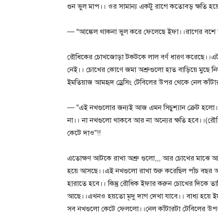
গুন ভুল মাপ।। ওর সামান্য একটু রাগে কতোবড় ক্ষতি হ
— “আঙ্কেল থাকনা ভুল করে ফেলেছে ইফা।।রাগের বশে
রৌধিকের চোখজোড়া টকটকে লাল বর্ণ ধারণ করেছে।।এটা 
নেই।। চোখের কোণে জমা অশ্রুগুলো হাত বাড়িয়ে মুছে নি
ইমতিয়াজ আমহৃদ ড্রেসিং টেবিলের উপর থেকে নেল কাঁটা
— ”এই নখগুলোর জন্যই আজ এমন সিচুশ্যান ক্রেট হলো
না।। না নখগুলো থাকবে আর না অন্যের ক্ষতি হবে।।(রৌ
কেটে দাও”!!
এতোক্ষণ আটকে রাখা অশ্রু গুলো,,, আর চোখের মাঝে আটক
হয়ে আসছে।।এই নখগুলো রাখা শুরু করেছিল পাঁচ বছর 
হারাতে হবে।। কিন্তু রৌধিক ইফার করুন চোখের দিকে তাক
আছে।।এখনও হয়তো মৃদু দাগ দেখা যাবে।। বাধ্য হয়ে ইমত
সব নখগুলো কেটে ফেললো।।নেল কাঁটারটা টেবিলের উপর রে