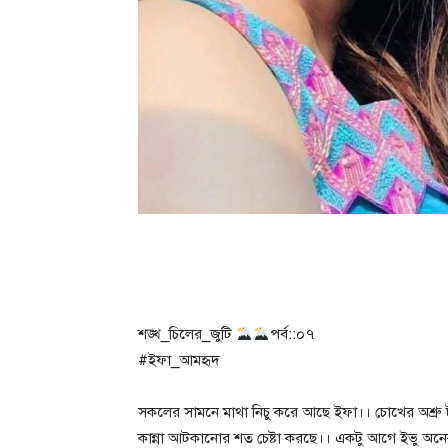
শঙ্খ_চিলের_জুটি
পর্ব::০৭
#ইফা_আমহৃদ
সকলের সামনে মাথা নিচু করে আছে ইফা।। চোখের অশ্রু 
কান্না আটকানোর শত চেষ্টা করছে।। একটু আগে ইভু অনে