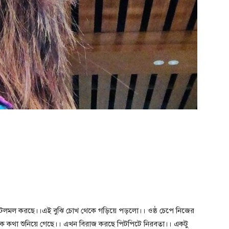
টলমল করছে।।এই বুঝি চোখ থেকে গড়িয়ে পড়লো।। ওষ্ঠ চেপে নিজের
ক কথা শুনিয়ে গেছে।। এখন বিরাজ করছে পিটপিটে নিরবতা।। একটু