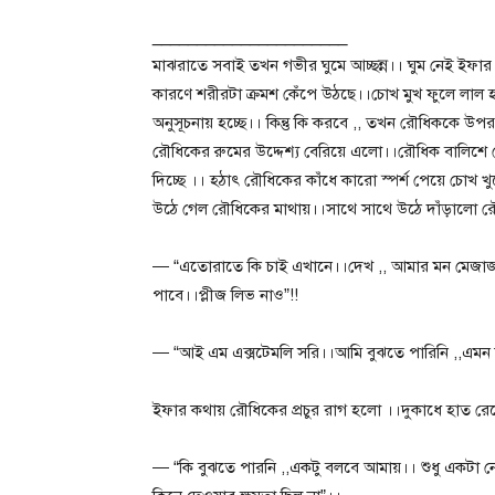
______________________
মাঝরাতে সবাই তখন গভীর ঘুমে আচ্ছন্ন।। ঘুম নেই ইফার 
কারণে শরীরটা ক্রমশ কেঁপে উঠছে।।চোখ মুখ ফুলে লাল 
অনুসূচনায় হচ্ছে।। কিন্তু কি করবে ,, তখন রৌধিককে উপর
রৌধিকের রুমের উদ্দেশ্য বেরিয়ে এলো।।রৌধিক বালিশে হেল
দিচ্ছে ।। হঠাৎ রৌধিকের কাঁধে কারো স্পর্শ পেয়ে চোখ
উঠে গেল রৌধিকের মাথায়।।সাথে সাথে উঠে দাঁড়ালো
— “এতোরাতে কি চাই এখানে।।দেখ ,, আমার মন মেজাজ 
পাবে।।প্লীজ লিভ নাও”!!
— “আই এম এক্সটেমলি সরি।।আমি বুঝতে পারিনি ,,এমন 
ইফার কথায় রৌধিকের প্রচুর রাগ হলো ।।দুকাধে হাত র
— “কি বুঝতে পারনি ,,একটু বলবে আমায়।। শুধু একট