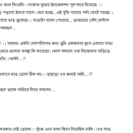
নও জ্ঞান ফিরেনি।।ডাক্তার ঘুমের ইনজেকশন পুশ করে দিয়েছে ।।
 পড়লো ইফার গালে। মনে হচ্ছে,, এই বুঝি গালের পর্দা ফেটে যাচ্ছে।।
য়ে হাত তুলেছে।। যতোটা ব্যাথা পেয়েছে,,, তারচেয়ে বেশি মেন্টাল
াজ আমহৃদ…
্ট ।। সামান্য একটা নেলপলিশের জন্য তুমি একজনের মুখে এভাবে ভাঙা
 মেয়ে গুলোর অবস্থা কি করেছো।।কাল সকালে ওরা নিজেদের বাড়িতে
 দেখি।।আউট…!!
 এভাবে হাত তোলা ঠিক নয়।। তাছাড়া ওর জন্যই আমি…!!!
হৃদ তাকে থামিয়ে দিয়ে বললেন…
দরকার নেই তোকে।। খুঁজে এনে মাথা কিনে নিয়েছিল নাকি।।ওর সাত