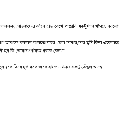
কককককক,,আহনাফের কাঁধে হাত রেখে পাঞ্জাবি একটুখানি খাঁমছে ধরলো
লো”তোমাকে বললাম আলতো করে ধরবা আমায়,আর তুমি কিনা একেবারে
 কি হয় কি তোমার?খাঁমছে ধরলে কেন?”
ুল মুখে দিয়ে চুপ করে আছে,হাতে এখনও একটু তেঁতুল আছে