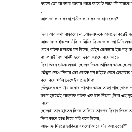
ধরলে তো আপনার আবার গায়ে কারেন্ট লাগে,কি করবো
.
আলতো করে ধরবা,গভীর করে ধরতে যাও কেন?
.
দিবা আর কথা বাড়ালো না,,আহনাফকে আলতো করেই 
আহনাফ বাইক স্টার্ট দিয়ে মিনির দিকে তাকালো,মিনি 
রেখে বাইক চালাতে মন দিলো,,মেইন রোডটায় ইয়া বড় জ্য
না,,প্রায়ই বিশ মিনিট হলো তারা জ্যামে বসে আছে
দিবা তখন থেকে একটা ছেলের দিকে তাকিয়ে আছে,ছেলেটা
তেঁতুল দেখে দিবার তো লোভে মন চাইছে নেমে ছেলেটার 
বসে বসে খালি দেখেই যাচ্ছে দিবা
তেঁতুলের ছড়াটায় আবার পাতাও আছে,তাজা গাছ থেকে পা
জ্যাম ছুটতেই আহনাফ বাইক এক টান দিলো,,দিবা এই সুয
নিলো
ছেলেটা তার হাতের দিকে তাকিয়ে তারপর দিবার দিকে 
দিবা কানে হাত দিয়ে সরি বলে দিলো,,
আহনাফ মিররে তাকিয়ে বললো”কারে সরি বলতেছো?”