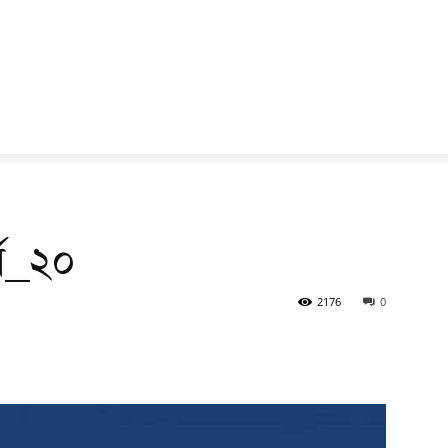
্ব_২০
2176
0