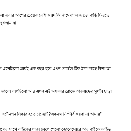
খলো এবার আগের চেয়েও বেশি জ্যাম,কি ঝামেলা,আজ তো বাড়ি ফিরতে
বুঝলাম না
ে এসেছিলো প্রায়ই এক বছর হবে,এখন রোডটা ঠিক ঠাক আছে কিনা তা
ুব ভালো লাগছিলো আর এখন এই অন্ধকার রোডে আহনাফের মুখটা ছাড়া
টেনশন সিকার হতে চাচ্ছো??একদম ডিস্টার্ব করবা না আমায়”
স্তপের সাথে বাইকের ধাক্কা লেগে গেলো জোরেসোরে আর বাইকে কাইত