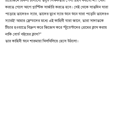
প্রয়োজনে রিকশা চালাবো তবুও শিক্ষকতার পেশা গ্রহণ করবো না। সেটা
করতে গেলে আগে প্লাস্টিক সার্জারি করতে হবে। সেই থেকে সাতদিন যারা
পড়েছে তাদেরও স্যার, তাদের মুখে স্যার শুনে শুনে যারা পড়েনি তাদেরও
স্যারই! আমার ফ্রেন্ডদের মধ্যে এই কাহিনী যারা জানে, তারা সাদাতকে
টিচার হওয়াতে বিদ্রুপ করে জিজ্ঞেস করে স্টুডেন্টদের প্রেমের ক্লাস করায়
নাকি বোর্ড বইয়ের ক্লাস?”
তার কাহিনী শুনে শারমায়া খিলখিলিয়ে হেসে উঠলো।