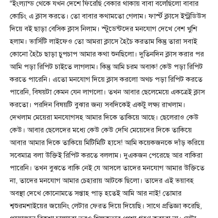
“ইংল্যান্ড থেকে যখন দেশে ফিরেছি বেকার থাকায় বাবা বলেছিলো বাবার
কোচিং এ ক্লাস করতে। তো বাবার কথামতো গেলাম। ফার্স্ট ক্লাসে ইন্ট্রডিউস
দিয়ে বই ছাড়া বেসিক ক্লাস নিলাম। স্টুডেন্টদের মনযোগ দেখে বেশ খুশি
হলাম। ভার্সিটি লাইফেও তো আমরা ক্লাসে হৈচৈ করতাম কিন্তু তারা সবাই
কোনো হৈচৈ ছাড়া চুপচাপ আমার কথা শুনছিলো। দুতিনদিন ক্লাস করার পর
আমি পড়া রিপিট চাইতে লাগলাম। কিন্তু আমি চরম অবাক! কেউ পড়া রিপিট
করতে পারেনি। এতো মনযোগ দিয়ে ক্লাস করলো অথচ পড়া রিপিট করতে
পারেনি, বিষয়টা কেমন যেন লাগলো। তখন আবার ছেলেমেয়ে একত্রেই ক্লাস
করতো। পরদিন বিষয়টি বুঝার জন্য সবদিকেই একটু লক্ষ্য রাখলাম।
দেখলাম মেয়েরা মনযোগসহ আমার দিকে তাকিয়ে আছে। ছেলেরাও কেউ
কেউ। আবার ছেলেদের মধ্যে কেউ কেউ দেখি মেয়েদের দিকে তাকিয়ে
আবার আমার দিকে তাকিয়ে মিটিমিটি হাসে! আমি কয়েকজনকে দাঁড় করিয়ে
সবেমাত্র বলা উক্তিই রিপিট করতে বললাম। দুএকজন পেরেছে আর বাকিরা
পারেনি। তখন বুঝতে বাকি নেই যে আসলে তাদের মনযোগ আমার উক্তিতে
না, তাদের মনযোগ আমার চেহারায় আটকে ছিলো। তাদের এই ভয়াবহ
অবস্থা দেখে কোনোমতে সপ্তাহ পাড় হতেই আমি আর নাই! তোমার
শ্বশুরমশাইয়ের জয়েনিং লেটার ফেরত দিয়ে দিয়েছি। সাথে প্রতিজ্ঞা করেছি,