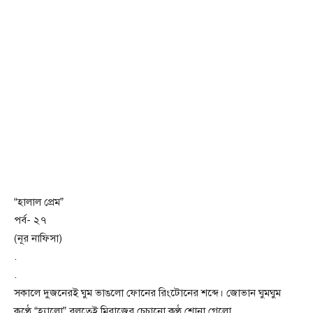
“হালাল প্রেম”
পর্ব- ২৭
(নূর নাফিসা)
.
.
সকালে দুজনেরই ঘুম ভাঙলো ফোনের রিংটোনের শব্দে। জোভান ঘুমঘুম
কণ্ঠে “হ্যালো” বলতেই মিরাজের চেচানো কণ্ঠ শোনা গেলো,