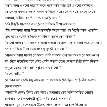
“তোর জন্য এখনো নাস্তা না করে বসে আছি আর তুই এখনো ঘুমাচ্ছিস!
তোকে না বললাম সকাল সকাল ভাবিকে নিয়ে চলে আসতে! থেকে যেতে
বললাম, সেটাও করলি না! তারাতাড়ি আয়।”
“এই খিচুড়ি খাওয়ার জন্য তোর ভাবিকে নিয়ে আসবো!”
“কি! অন্যসময় থালা নিয়ে কাড়াকাড়ি করেন আর এই খিচুড়ি আজ এতোটা
তুচ্ছ হয়ে গেলো! ভাবিকে না আনবি, তুইও তো আসবি!”
“ভালো লাগছে না। বারবার আসা যাওয়া ভেজাল। তোরা নাস্তা করে নে। আমি
তোর ভাবিকে নিয়ে একেবারে দুপুরেই আসবো।”
“বারবার আসা যাওয়া ভেজাল? ভাবি ডাকলে তো শতবারেও ভেজাল হতো
না। বিয়ে করেছিস বলে বেঁচে গেলি! নতুবা তোর ভেজাল গিরি ছুটায় দিতাম!
দুপুরে তোরে আমি এই খিচুড়িই খাওয়াবো।”
“ওকে, বাই…”
জোভান কল কেটে মৃদু হাসলো। শারমায়াকে টেনেটুনে শাড়ি ঠিক করতে
দেখে বললো,
“টানাটানি কেন? ঠিকই তো আছে। সারারাত তো আমিই শাড়ির খেয়াল
রাখলাম। যেই লজ্জাবতী তুমি, আমি ভয়েই সাবধান।”
শারমায়া মুখ চেপে হেসে উঠতে গেলে জোভান তা হতে দিলো না।