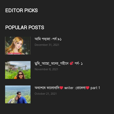
EDITOR PICKS
POPULAR POSTS
আমি পদ্মজা -পর্ব ৯১
December 31, 2021
তুমি_আছো_মনের_গহীনে
পর্ব- ১
November 8, 2021
অবশেষে ভালোবাসি
writer :রোদেলা
part:1
October 21, 2021