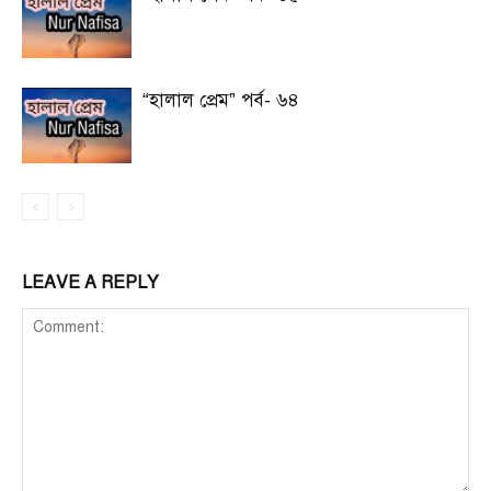
“হালাল প্রেম” পর্ব- ৬৪
LEAVE A REPLY