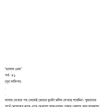
“হালাল প্রেম”
পর্ব- ৪১
(নূর নাফিসা)
.
.
বাসায় ফেরার পর থেকেই মেয়ের মুখটা মলিন দেখছে শারমিন। ঘুমানোর
পূর্বে মেয়েদের রুমে এসে দেখলো সাফওয়ানা গেমস খেলছে আর শারমায়া