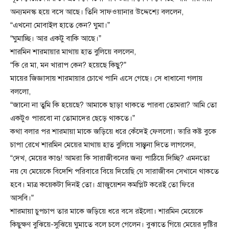
অন্যমনস্ক হয়ে বসে আছে। তিনি সাফওয়ানার উদ্দেশ্যে বললেন,
“এখনো মোবাইল হাতে কেন? ঘুমা।”
“ঘুমাচ্ছি। আর একটু বাকি আছে।”
শারমিন শারমায়ার মাথায় হাত বুলিয়ে বললেন,
“কি রে মা, মন খারাপ কেন? হয়েছে কিছু?”
মায়ের জিজ্ঞাসায় শারমায়ার চোখে পানি এসে গেছে। সে ধাধানো গলায়
বললো,
“জানো না তুমি কি হয়েছে? আমাকে ছাড়া থাকতে পারবা তোমরা? আমি তো
একটুও পারবো না তোমাদের ছেড়ে থাকতে।”
কথা বলার পর শারমায়া মাকে জড়িয়ে ধরে কেঁদেই ফেললো। ভারি কষ্ট বুকে
চাপা রেখে শারমিন মেয়ের মাথায় হাত বুলিয়ে সান্ত্বনা দিতে লাগলেন,
“দেখ, মেয়ের কাণ্ড! আমরা কি সারাজীবনের জন্য পাঠিয়ে দিচ্ছি? এমনতো
নয় যে মেয়েকে বিদেশি পরিবারে বিয়ে দিয়েছি যে সারাজীবন সেখানে থাকতে
হবে। মাত্র কয়েকটা দিনই তো। গ্রাজুয়েশন কমপ্লিট করেই তো ফিরে
আসবি।”
শারমায়া চুপচাপ তার মাকে জড়িয়ে ধরে বসে রইলো। শারমিন মেয়েকে
কিছুক্ষণ বুঝিয়ে-সুঝিয়ে ঘুমাতে বলে চলে গেলেন। বুঝাতে গিয়ে মেয়ের দৃষ্টির