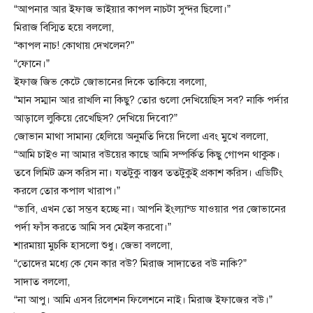
“আপনার আর ইফাজ ভাইয়ার কাপল নাচটা সুন্দর ছিলো।”
মিরাজ বিস্মিত হয়ে বললো,
“কাপল নাচ! কোথায় দেখলেন?”
“ফোনে।”
ইফাজ জিভ কেটে জোভানের দিকে তাকিয়ে বললো,
“মান সম্মান আর রাখলি না কিছু? তোর গুলো দেখিয়েছিস সব? নাকি পর্দার
আড়ালে লুকিয়ে রেখেছিস? দেখিয়ে দিবো?”
জোভান মাথা সামান্য হেলিয়ে অনুমতি দিয়ে দিলো এবং মুখে বললো,
“আমি চাইও না আমার বউয়ের কাছে আমি সম্পর্কিত কিছু গোপন থাকুক।
তবে লিমিট ক্রস করিস না। যতটুকু বাস্তব ততটুকুই প্রকাশ করিস। এডিটিং
করলে তোর কপাল খারাপ।”
“ভাবি, এখন তো সম্ভব হচ্ছে না। আপনি ইংল্যান্ড যাওয়ার পর জোভানের
পর্দা ফাঁস করতে আমি সব মেইল করবো।”
শারমায়া মুচকি হাসলো শুধু। জেভা বললো,
“তোদের মধ্যে কে যেন কার বউ? মিরাজ সাদাতের বউ নাকি?”
সাদাত বললো,
“না আপু। আমি এসব রিলেশন ফিলেশনে নাই। মিরাজ ইফাজের বউ।”