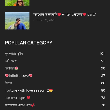
অবশেষে ভালোবাসি
writer :রোদেলা
part:1
October 21, 2021
POPULAR CATEGORY
ভ্যাম্পায়ার কুইন
101
আমি পদ্মজা
91
লীলাবালি
90
Infinite Love
87
ভিলেন
86
Torture with love season_2
80
অন্তরালের অনুরাগ
78
ভালোবাসার চেয়েও বেশি
78