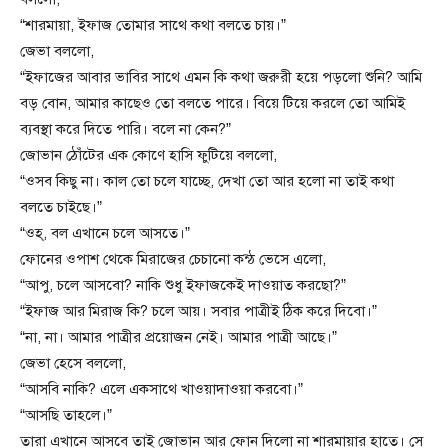
“শারমায়া, ইফাজ তোমার সাথে কথা বলতে চায়।”
জেভা বললো,
“ইফাজের আবার ভাবির সাথে এমন কি কথা জরুরী হয়ে পড়লো শুনি? আমি
বড় বোন, আমার কাছেও তো বলতে পারে। বিয়ে টিয়ে করলে তো আমিই
ব্যবস্থা করে দিতে পারি। বলে না কেন?”
জোভান ঠোঁটের এক কোণে হাসি ফুটিয়ে বললো,
“ওসব কিছু না। কাল তো চলে যাচ্ছে, দেখা তো আর হলো না তাই কথা
বলতে চাইছে।”
“ওহ্, বল এখানে চলে আসতে।”
ফোনের ওপাশ থেকে মিরাজের চেচানো কন্ঠ ভেসে এলো,
“আপু, চলে আসবো? নাকি শুধু ইফাজকেই দাওয়াত করছো?”
“ইফাজ আর মিরাজ কি? চলে আয়। সবার পাত্রীই ঠিক করে দিবো।”
“না, না। আমার পাত্রীর প্রয়োজন নেই। আমার পাত্রী আছে।”
জেভা হেসে বললো,
“আসবি নাকি? এলে একসাথে খাওয়াদাওয়া করবো।”
“আসছি তাহলে।”
তারা এখানে আসবে তাই জোভান আর ফোন দিলো না শারমায়ার হাতে। সে