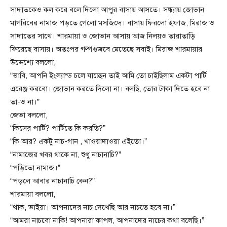
সাদাতকেও কল করে বলে দিলো আপুর বাসায় আসতে। সন্ধ্যায় জোভান
মাগরিবের নামাজ পড়তে গেলো মসজিদে। বাসায় ফিরলো ইফাজ, মিরাজ ও
সাদাতের সাথে। শারমায়া ও জোভান আসায় আজ নিলয়ও তারাতাড়ি
ফিরেছে বাসায়। অতঃপর গল্পগুজবে মেতেছে সবাই। মিরাজ শারমায়ার
উদ্দেশ্যে বললো,
“ভাবি, আপনি ইংল্যান্ড চলে যাচ্ছেন তাই আমি তো চাইছিলাম একটা পার্টি
এরেঞ্জ করবো। জোভান করতে দিলো না। বলছি, তোর টাকা দিতে হবে না
তা-ও না।”
জেভা বললো,
“কিসের পার্টি? পার্টিতে কি করতি?”
“কি আর? একটু নাচ-গান , খাওয়াদাওয়া এইতো।”
“নামাজের খবর থাকে না, শুধু নাচানাচি?”
“পড়িতো নামাজ।”
“পড়লে আবার নাচানাচি কেন?”
শারমায়া বললো,
“থাক, ভাইয়া। আপনাদের নাচ দেখেছি আর নাচতে হবে না।”
“আমরা নাচবো নাকি! আপনারা কাপল, আপনাদের নাচের কথা বলেছি।”