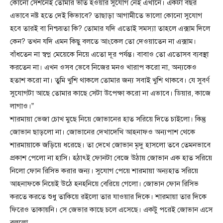
কোনো সেশনেই তোমার ভর্তি হওয়ার সুযোগ নেই এখানে। একটা বছর
এভাবে নষ্ট হতে দেই কিভাবে? তাছাড়া আগামীতে ভালো কোনো সুযোগ
হবে তারই বা নিশ্চয়তা কি? তোমার যদি এতোই সমস্যা তাহলে এক্সাম দিলে
কেন? তখন যদি এমন কিছু বলতে আংকেল তো দেওয়াতেন না এক্সাম।
বাঁধতেন না স্বপ্ন মেয়েকে নিয়ে এতো দূর পর্যন্ত। বাবাও তো এতোসব ব্যবস্থা
করতেন না। এখন ওসব ভেবে নিজের মনও খারাপ করো না, অন্যকেও
হতাশ করো না। তুমি খুশি থাকলে তোমার জন্য সবাই খুশি থাকবে। যে সুবর্ণ
সুযোগটা আছে তোমার কাছে সেটা উপেক্ষা করো না এভাবে। ডিয়ার, কাজে
লাগাও।”
শারমায়া ভেজা চোখ মুছে নিয়ে জোভানের হাত সরিয়ে দিতে চাইলো। কিন্তু
জোভান ছাড়লো না। জোভানের দেখাদেখি আহনাফও অন্যপাশ থেকে
শারমায়াকে জড়িয়ে ধরেছে। তা দেখে জোভান মৃদু হাসলো তবে তেমনভাবে
প্রকাশ পেলো না হাসি। হঠাৎই ফোনটা বেজে উঠায় জোভান এক হাত সরিয়ে
নিলো ফোন রিসিভ করার জন্য। সুযোগ পেয়ে শারমায়া অন্যহাত সরিয়ে
আহনাফকে নিয়েই উঠে হনহনিয়ে বেরিয়ে গেলো। জোভান ফোন রিসিভ
করতে করতে শুধু তাকিয়ে রইলো তার যাওয়ার দিকে। শারমায়া তার দিকে
ফিরেও তাকায়নি। সে জেভার কাছে চলে এসেছে। একটু পরেই জোভান এসে
বললো,