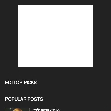
EDITOR PICKS
POPULAR POSTS
আমি পদ্মজা -পর্ব ৯১