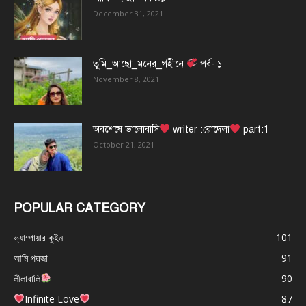
December 31, 2021
তুমি_আছো_মনের_গহীনে
পর্ব- ১
November 8, 2021
অবশেষে ভালোবাসি
writer :রোদেলা
part:1
October 21, 2021
POPULAR CATEGORY
ভ্যাম্পায়ার কুইন
101
আমি পদ্মজা
91
লীলাবালি
90
Infinite Love
87