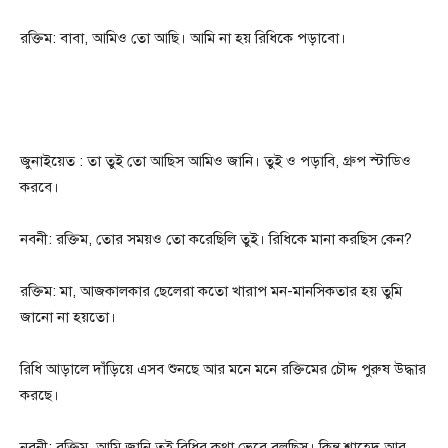
রক্তিম: বাবা, আমিও তো আছি। আমি না হয় রিধিকে পড়াবো।
জুনাইয়েত : তা তুই তো আছিস আমিও জানি। তুই ও পড়াবি, গ্রুপ স্টাডিও
করবে।
নবনী: রক্তিম, তোর সময়ও তো করেছিলি তুই। রিধিকে মানা করছিস কেন?
রক্তিম: মা, আজকালকার ছেলেরা কতো খারাপ মন-মানসিকতার হয় তুমি
জানো না হয়তো।
রিধি আড়ালে দাঁড়িয়ে এসব শুনছে আর মনে মনে রক্তিমের চৌদ্দ পুরুষ উদ্ধার
করছে।
নবনী: রক্তিম, আমি জানি তুই রিধির কথা ভেবে বলছিস। কিন্তু শাহেদ আর