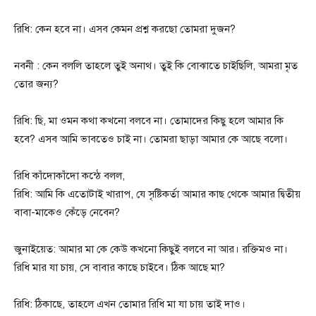
রিধি: কেন হবে না। এসব কেমন প্রশ্ন করছো তোমরা দুজন?
নবনী : কেন বললি তাহলে তুই অনাথ। তুই কি বোঝাতে চাইছিলি, আমরা মৃত
তোর জন্য?
রিধি: ছি, মা ওমন কথা কখনো বলবে না। তোমাদের কিছু হলে আমার কি
হবে? এসব আমি ভাবতেও চাই না। তোমরা ছাড়া আমার কে আছে বলো।
রিধি কাঁদোকাঁদো কন্ঠে বলল,
রিধি: আমি কি এতোটাই খারাপ, যে সৃষ্টিকর্তা আমার কাছ থেকে আমার দ্বিতীয়
বাবা-মাকেও কেঁড়ে নেবেন?
জুনাইয়েত: আমার মা কে কেউ কখনো কিছুই বলবে না আর। রক্তিমও না।
রিধি মার যা চায়, সে বাবার কাছে চাইবে। ঠিক আছে মা?
রিধি: ঠিকাছে, তাহলে এখন তোমার রিধি মা যা চায় তাই দাও।