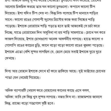
ইশা আজকে একটু সুন্দর করেই সেজেছে। চুলগুলো কার্ল করেছে, রোদের
আলোয় চিকচিক করছে তার ঘন কালো চুলগুলো। কপালে কালো টিপ
দিয়েছে। ইশা যদিও টিপ দেয় না। কিন্তু নিশু বলেছে টিপ মানাবে শাড়ির
সাথে। কালো রঙের গোলাপী ফুলের প্রিন্টের কাজ করা সিল্কের শাড়ি
পড়েছে। ইশাকে প্রোগ্রামে শাড়ি পড়তে হবে তাই আজকেই সে চর্চা করে
নিচ্ছে, যাতে প্রোগ্রামের দিন অসুবিধা না হয় শাড়ি সামলাতে। চোখে ঘন করে
কাজল দিয়েছে, ইশার চোখগুলো অনেক আকর্ষনীয় লাগছে। হাতে কালো ও
গোলাপি রঙের কাচের চুড়ি, কানে বড়ো বড়ো কালো রঙের ঝুমকা পড়েছে।
ইশাকে এতো বেশি সুন্দর লাগছিল যে, ছেলে মেয়ে সবাই ইশাকে ঘুরে ঘুরে
দেখছে।
দিব্য আর রোহান ইশাকে দেখে হাঁ করে তাকিয়ে আছে। দুই ভাইয়ের চোখের
পাতা যেন থেমেই গিয়েছে।
অনিক ব্যাপারটি খেয়াল করে রোহানের কানের কাছে এসে বলল,
অনিক: ভাবি কে কিন্তু খুব সুন্দর লাগছে। নজর দিস না। রাজামশায় জানলে
কিন্তু, রাজ্যে বড়ো গণ্ডগোল সৃষ্টি হবে।