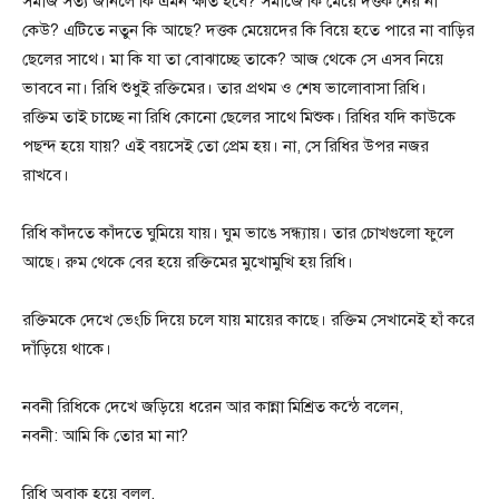
সমাজ সত্য জানলে কি এমন ক্ষতি হবে? সমাজে কি মেয়ে দত্তক নেয় না
কেউ? এটিতে নতুন কি আছে? দত্তক মেয়েদের কি বিয়ে হতে পারে না বাড়ির
ছেলের সাথে। মা কি যা তা বোঝাচ্ছে তাকে? আজ থেকে সে এসব নিয়ে
ভাববে না। রিধি শুধুই রক্তিমের। তার প্রথম ও শেষ ভালোবাসা রিধি।
রক্তিম তাই চাচ্ছে না রিধি কোনো ছেলের সাথে মিশুক। রিধির যদি কাউকে
পছন্দ হয়ে যায়? এই বয়সেই তো প্রেম হয়। না, সে রিধির উপর নজর
রাখবে।
রিধি কাঁদতে কাঁদতে ঘুমিয়ে যায়। ঘুম ভাঙে সন্ধ্যায়। তার চোখগুলো ফুলে
আছে। রুম থেকে বের হয়ে রক্তিমের মুখোমুখি হয় রিধি।
রক্তিমকে দেখে ভেংচি দিয়ে চলে যায় মায়ের কাছে। রক্তিম সেখানেই হাঁ করে
দাঁড়িয়ে থাকে।
নবনী রিধিকে দেখে জড়িয়ে ধরেন আর কান্না মিশ্রিত কন্ঠে বলেন,
নবনী: আমি কি তোর মা না?
রিধি অবাক হয়ে বলল,