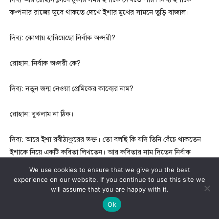
কল্পনার রাজ্যে ডুবে থাকতে দেখে ইশার মুখের সামনে তুড়ি বাজাল।
দিব্য: কোথায় হারিয়েছো নির্বাক অপ্সরী?
রোহান: নির্বাক অপ্সরী কে?
দিব্য: নতুন জন্ম নেওয়া প্রেমিকের কাব্যের নাম?
রোহান: বুঝলাম না ঠিক।
দিব্য: আরে ইশা রবীঠাকুরের ভক্ত। তো বলছি কি যদি তিনি বেঁচে থাকতেন
ইশাকে নিয়ে একটি কবিতা লিখতেন। আর কবিতার নাম দিতেন নির্বাক
অপ্সরী।
We use cookies to ensure that we give you the best
experience on our website. If you continue to use this site we
will assume that you are happy with it.
রোহান: ওহ।
Ok
দিব্য: কি করছিলে ইশা?