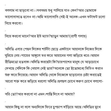
.
বললাম না ছাড়বো না।।সবসময় শুধু পালিয়ে যাও কেন?আর তোমাকে
ভালোবাসতে হবেও না।আমি ভালোবাসি সেই-ই অনেক।এখন ফটাফট চলো
বিয়ে করবো।
.
বিয়ে করবো মানে?আর ইউ ম্যাড?ছাড়ুন আমায়!!(রাগী গলায়)
.
অদিতি এবার পেছন দিকের শার্টটা ছেড়ে একটানে আয়ানকে নিজের দিকে
ঘুরিয়ে নেয়।পায়ের আঙ্গুলে ভর করে আয়ানের গলা জড়িয়ে ধরে।আয়ান
রীতিমতো হতবাক।অদিতি করছেটা কি?চারপাশের মানুষ যে আড়চোখে
দেখছে সেদিকে কি খেয়াল নেই তার?অনেকে তো ইতোমধ্যে ভিডিও করাও
শুরু করে দিয়েছে।আয়ান অদিতি থেকে নিজেকে ছাড়ানোর চেষ্টা করাতেই
আরো শক্ত করে জড়িয়ে ধরলো অদিতি।ছলছল চোখে করুণ চোখে বললো-
.
সরি তো!!আর করবো না এমন।শাস্তি দিবে না আমায়?
.
আয়ান কিছু না বলে অন্যদিকে ফিরে চুপচাপ দাঁড়িয়ে আছে।অদিতির মুখে