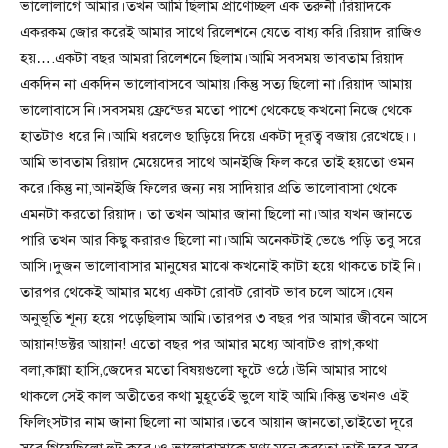
ভালোলাগে আমার।তখন আমি ছিলাম প্রাণোচ্ছল এক তরুনী।রিয়াদকে
একরকম জোর করেই আমার সাথে রিলেশনে যেতে বাধ্য করি।রিয়াদ রাজিও
হয়….একটা বছর আমরা রিলেশনে ছিলাম।আমি সবসময় ভাবতাম রিয়াদ
একদিন না একদিন ভালোবাসবে আমায়।কিন্তু সত্য ছিলো না।রিয়াদ আমায়
ভালোবাসে নি।সবসময় ফ্রেন্ডের মতো পাশে থেকেছে কখনো নিজে থেকে
হাতটাও ধরে নি।আমি ধরলেও ছাড়িয়ে দিয়ে একটা দূরত্ব বজায় রেখেছে।।
আমি ভাবতাম রিয়াদ মেয়েদের সাথে আনইজি ফিল করে তাই হয়তো ওমন
করে।কিন্তু না,আনইজি ফিলের জন্য নয় সাদিয়ার প্রতি ভালোবাসা থেকে
এমনটা করতো রিয়াদ। তা তখন আমার জানা ছিলো না।আর যখন জানতে
পারি তখন আর কিছু করারও ছিলো না।আমি অনেকটাই ভেঙে পড়ি তবু সরে
আসি।দুজন ভালোবাসার মানুষের মাঝে কখনোই কাটা হয়ে থাকতে চাই নি।
তারপর থেকেই আমার মধ্যে একটা রোবট রোবট ভাব চলে আসে।যেন
অনুভূতি শূন্য হয়ে পড়েছিলাম আমি।তারপর ৩ বছর পর আমার জীবনে আসে
আয়ান!ডক্টর আয়ান! এতো বছর পর আমার মধ্যে আবাটও রাগ,কথা
বলা,কান্না হাসি,জেদের মতো বিষয়গুলো ফুটে ওঠে।উনি আমার সাথে
থাকলে সেই কাল অতীতের কথা মুহূর্তেই ভুলে যাই আমি।কিন্তু তখনও এই
ফিলিংসটার নাম জানা ছিলো না আমার।তবে আয়ান জানতো,তাইতো দূরে