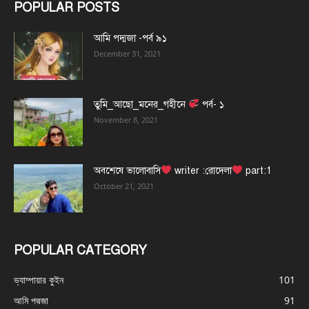
POPULAR POSTS
আমি পদ্মজা -পর্ব ৯১
December 31, 2021
তুমি_আছো_মনের_গহীনে
পর্ব- ১
November 8, 2021
অবশেষে ভালোবাসি
writer :রোদেলা
part:1
October 21, 2021
POPULAR CATEGORY
ভ্যাম্পায়ার কুইন
101
আমি পদ্মজা
91