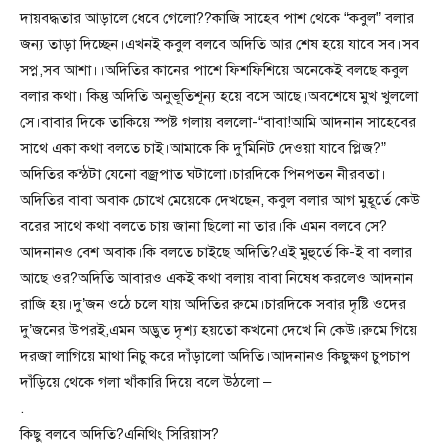
দায়বদ্ধতার আড়ালে ধেবে গেলো??কাজি সাহেব পাশ থেকে “কবুল” বলার
জন্য তাড়া দিচ্ছেন।এখনই কবুল বলবে অদিতি আর শেষ হয়ে যাবে সব।সব
সপ্ন,সব আশা।।অদিতির কানের পাশে ফিশফিশিয়ে অনেকেই বলছে কবুল
বলার কথা। কিন্তু অদিতি অনুভূতিশূন্য হয়ে বসে আছে।অবশেষে মুখ খুললো
সে।বাবার দিকে তাকিয়ে স্পষ্ট গলায় বললো-“বাবা!আমি আদনান সাহেবের
সাথে একা কথা বলতে চাই।আমাকে কি দু’মিনিট দেওয়া যাবে প্লিজ?”
অদিতির কন্ঠটা যেনো বজ্রপাত ঘটালো।চারদিকে পিনপতন নীরবতা।
অদিতির বাবা অবাক চোখে মেয়েকে দেখছেন, কবুল বলার আগ মুহূর্তে কেউ
বরের সাথে কথা বলতে চায় জানা ছিলো না তার।কি এমন বলবে সে?
আদনানও বেশ অবাক।কি বলতে চাইছে অদিতি?এই মুহুর্তে কি-ই বা বলার
আছে ওর?অদিতি আবারও একই কথা বলায় বাবা নিষেধ করলেও আদনান
রাজি হয়।দু’জন ওঠে চলে যায় অদিতির রুমে।চারদিকে সবার দৃষ্টি ওদের
দু’জনের উপরই,এমন অদ্ভুত দৃশ্য হয়তো কখনো দেখে নি কেউ।রুমে গিয়ে
দরজা লাগিয়ে মাথা নিচু করে দাঁড়ালো অদিতি।আদনানও কিছুক্ষণ চুপচাপ
দাঁড়িয়ে থেকে গলা খাঁকারি দিয়ে বলে উঠলো –
.
কিছু বলবে অদিতি?এনিথিং সিরিয়াস?