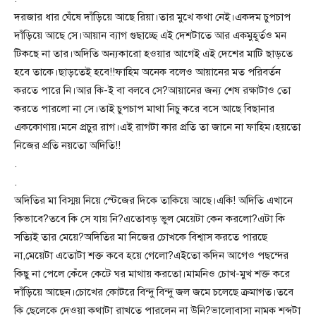
দরজার ধার ঘেঁষে দাঁড়িয়ে আছে রিয়া।তার মুখে কথা নেই।একদম চুপচাপ
দাঁড়িয়ে আছে সে।আয়ান ব্যাগ গুছাচ্ছে এই দেশটাতে আর একমুহূর্তও মন
টিকছে না তার।অদিতি অন্যকারো হওয়ার আগেই এই দেশের মাটি ছাড়তে
হবে তাকে।ছাড়তেই হবে!!ফাহিম অনেক বলেও আয়ানের মত পরিবর্তন
করতে পারে নি।আর কি-ই বা বলবে সে?আয়ানের জন্য শেষ রক্ষাটাও তো
করতে পারলো না সে।তাই চুপচাপ মাথা নিচু করে বসে আছে বিছানার
এককোণায়।মনে প্রচুর রাগ।এই রাগটা কার প্রতি তা জানে না ফাহিম।হয়তো
নিজের প্রতি নয়তো অদিতি!!
.
.
অদিতির মা বিস্ময় নিয়ে স্টেজের দিকে তাকিয়ে আছে।একি! অদিতি এখানে
কিভাবে?তবে কি সে যায় নি?এতোবড় ভুল মেয়েটা কেন করলো?এটা কি
সত্যিই তার মেয়ে?অদিতির মা নিজের চোখকে বিশ্বাস করতে পারছে
না,মেয়েটা এতোটা শক্ত কবে হয়ে গেলো?এইতো কদিন আগেও পছন্দের
কিছু না পেলে কেঁদে কেটে ঘর মাথায় করতো।মামনিও চোখ-মুখ শক্ত করে
দাঁড়িয়ে আছেন।চোখের কোটরে বিন্দু বিন্দু জল জমে চলেছে ক্রমাগত।তবে
কি ছেলেকে দেওয়া কথাটা রাখতে পারলেন না উনি?ভালোবাসা নামক শব্দটা