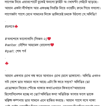
লাগেজ নিয়ে এয়ারপোর্টে ঢুকেই শুনলো ফ্লাইট অাধাঘন্টা লেইটে ছাড়ছে।
আয়ান একটা দীর্ঘশ্বাস আর একগুচ্ছ বিরক্তি নিয়ে ওয়েটিং রুমে গিয়ে বসলো।
লাগেজটা পাশে রেখে সামনের দিকে তাকিয়েই চমকে উঠলো সে,অদিতি!!
.
#চলবে
#অবশেষে ভালোবাসি (সিজন-২)
#writer: নৌশিন আহমেদ রোদেলা
#part: শেষ পর্ব
.
.
আয়ান একবার চোখ বন্ধ করে আবারও চোখ মেলে তাকালো। অদিতি এখনও
বউ বেশে তার সামনে বসে আছে।এটা কি করে সম্ভব? অদিতির তো
এতোক্ষনে বিয়ের স্টেজে থাকার কথা!এখানে কিভাবে?আয়ানের
হিলোসিনেশন হচ্ছে না তো?অদিতির কথা অতিরিক্ত ভাবার ফলে তাকে
মস্তিষ্ক কল্পনায় তার সামনে এনে হাজির করছে। আয়ান পাশে বসে থাকা