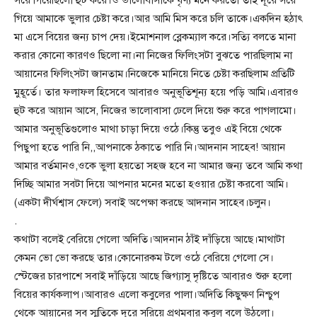
সরে গিয়েছিলো হুট করে।ও ভালোবাসাকে ঘৃণ্য মনে করতো তাই দূরে সরে
গিয়ে আমাকে ভুলার চেষ্টা করে।আর আমি মিস করে চলি তাকে।একদিন হঠাৎ
মা এসে বিয়ের জন্য চাপ দেয়।ইমোশনাল ব্লেকম্যাল করে।সত্যি বলতে মানা
করার কোনো কারণও ছিলো না।না নিজের ফিলিংসটা বুঝতে পারছিলাম না
আয়ানের ফিলিংসটা জানতাম।নিজেকে মানিয়ে নিতে চেষ্টা করছিলাম প্রতিটি
মুহূর্তে। তার ফলাফল হিসেবে আবারও অনুভূতিশূন্য হয়ে পড়ি আমি।এবারও
হুট করে আয়ান আসে, নিজের ভালোবাসা ঢেলে দিয়ে শুরু করে পাগলামো।
আমার অনুভূতিগুলোও মাথা চাড়া দিয়ে ওঠে।কিন্তু তবুও এই বিয়ে থেকে
পিছুপা হতে পারি নি,,আপনাকে ঠকাতে পারি নি।আদনান সাহেব! আয়ান
আমার বর্তমানও,ওকে ভুলা হয়তো সহজ হবে না আমার জন্য তবে আমি কথা
দিচ্ছি আমার সবটা দিয়ে আপনার মনের মতো হওয়ার চেষ্টা করবো আমি।
(একটা দীর্ঘশ্বাস ফেলে) সবাই অপেক্ষা করছে আদনান সাহেব।চলুন।
.
কথাটা বলেই বেরিয়ে গেলো অদিতি।আদনান ঠাঁই দাঁড়িয়ে আছে।মাথাটা
কেমন ভো ভো করছে তার।কোনোরকম টলে ওঠে বেরিয়ে গেলো সে।
স্টেজের চারপাশে সবাই দাঁড়িয়ে আছে জিগ্যাসু দৃষ্টিতে আবারও শুরু হলো
বিয়ের কার্যকলাপ।আবারও এলো কবুলের পালা।অদিতি কিছুক্ষণ নিশ্চুপ
থেকে আয়ানের সব স্মৃতিকে দূরে সরিয়ে প্রথমবার কবুল বলে উঠলো।