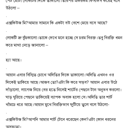
পেট মোটা লোকটির দিকে তাকালো।তারপর একরকম ফিসফিস করেই বলে
উঠলো –
.
এক্সকিউজ মি?আমার সামনে কি একটা বউ বেশে মেয়ে বসে আছে?
.
লোকটি ভ্রু কুঁচকালো।তাকে দেখে মনে হচ্ছে সে চরম বিরক্ত।তবু বিরক্তি ধমন
করে মাথা নেড়ে জানালো –
.
হ্যা আছে।
.
আয়ান এবার বিস্মিত চোখে অদিতির দিকে তাকালো।অদিতি এখনও ওর
দিকেই তাকিয়ে আছে।আজব তো?এটা কি করে সম্ভব? আয়ান এবার উঠে
দাঁড়ালো, লাগেজ নিয়ে বের হতে নিলেই শার্টের পেছনে টান অনুভব করলো।
ঘাড় ঘুরিয়ে পেছনে তাকিয়েই ব্যাপক অবাক হলো সে।অদিতি তার শার্ট
খাঁমচে ধরে আছে।আয়ান মুখে বিরক্তিভাব ফুটিয়ে তুলে বলে উঠলো-
.
এক্সকিউজ মি?আপনি আমার শার্ট টেনে ধরেছেন কেন?এটা কোন ধরনের
অসভ্যতা।