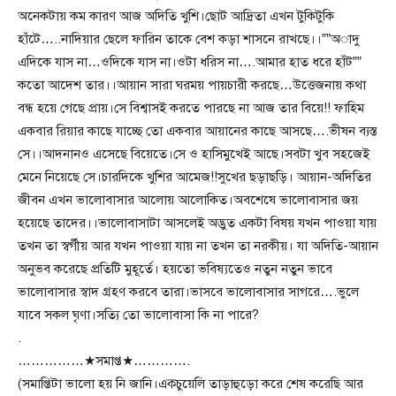
অনেকটায় কম কারণ আজ অদিতি খুশি।ছোট আদ্রিতা এখন টুকিটুকি
হাঁটে…..নাদিয়ার ছেলে ফারিন তাকে বেশ কড়া শাসনে রাখছে।।””অাদু
এদিকে যাস না…ওদিকে যাস না।ওটা ধরিস না….আমার হাত ধরে হাঁট””
কতো আদেশ তার।।আয়ান সারা ঘরময় পায়চারী করছে…উত্তেজনায় কথা
বন্ধ হয়ে গেছে প্রায়।সে বিশ্বাসই করতে পারছে না আজ তার বিয়ে!! ফাহিম
একবার রিয়ার কাছে যাচ্ছে তো একবার আয়ানের কাছে আসছে….ভীষন ব্যস্ত
সে।।আদনানও এসেছে বিয়েতে।সে ও হাসিমুখেই আছে।সবটা খুব সহজেই
মেনে নিয়েছে সে।চারদিকে খুশির আমেজ!!সুখের ছড়াছড়ি। আয়ান-অদিতির
জীবন এখন ভালোবাসার আলোয় আলোকিত।অবশেষে ভালোবাসার জয়
হয়েছে তাদের।।ভালোবাসাটা আসলেই অদ্ভুত একটা বিষয় যখন পাওয়া যায়
তখন তা স্বর্গীয় আর যখন পাওয়া যায় না তখন তা নরকীয়। যা অদিতি-আয়ান
অনুভব করেছে প্রতিটি মুহূর্তে। হয়তো ভবিষ্যতেও নতুন নতুন ভাবে
ভালোবাসার স্বাদ গ্রহণ করবে তারা।ভাসবে ভালোবাসার সাগরে….ভুলে
যাবে সকল ঘৃণা।সত্যি তো ভালোবাসা কি না পারে?
.
……………★সমাপ্ত★………….
(সমাপ্তিটা ভালো হয় নি জানি।এক্চুয়েলি তাড়াহুড়ো করে শেষ করেছি আর