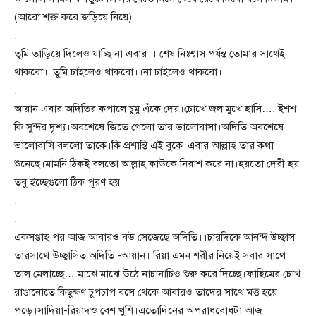
(আরো শক্ত করে জড়িয়ে নিয়ে)
.
তুমি তাড়িয়ে দিলেও যাচ্ছি না এবার।। শেষ নিঃশ্বাস পর্যন্ত তোমার সাথেই
থাকবো।।তুমি চাইলেও থাকবো।।না চাইলেও থাকবো।
.
আয়ান এবার অদিতির কপালে চুমু এঁকে দেয়।চোখে জল মুখে হাসি…. ইশশ
কি সুন্দর দৃশ্য।অবশেষে জিতে গেলো তার ভালোবাসা।অদিতি অবশেষে
ভালোবাসি বললো তাকে।কি প্রশান্তি এই বুকে।এবার আল্লাহ তার কথা
শুনেছে।মামনি ঠিকই বলতো আল্লাহ কাউকে নিরাশ করে না।হয়তো দেরী হয়
তবু ইচ্ছেগুলো ঠিক পূরণ হয়।
.
.
একসপ্তাহ পর আজ আবারও বউ সেজেছে অদিতি।।চারদিকে আনন্দ উচ্ছ্বাস
তারসাথে উচ্ছ্বাসিত অদিতি -আয়ান। রিয়া এমন শরীর নিয়েই সবার সাথে
তাল মেলাচ্ছে….মাঝে মাঝে উঠে নাচানাচিও শুরু করে দিচ্ছে।ফাহিমের চোখ
রাঙানোতে কিছুক্ষণ চুপচাপ বসে থেকে আবারও তাদের সাথে মত্ত হয়ে
পড়ে।সাদিয়া-রিয়াদও বেশ খুশি।এতোদিনের অপরাধবোধটা আজ