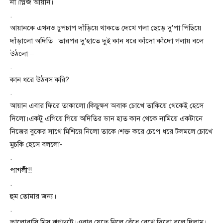
না।প্লিজ আয়ান।
.
আয়ানকে এখনও চুপচাপ দাঁড়িয়ে থাকতে দেখে গলা ছেড়ে দু’পা পিছিয়ে
দাঁড়ালো অদিতি। তারপর দু’হাতে দুই কান ধরে কাঁদো কাঁদো গলায় বলে
উঠলো –
.
কান ধরে উঠবস করি?
.
আয়ান এবার ফিরে তাকালো।কিছুক্ষণ অবাক চোখে তাকিয়ে থেকেই হেসে
দিলো।একটু এগিয়ে গিয়ে অদিতির ডান হাত কান থেকে নামিয়ে একটানে
নিজের বুকের সাথে মিশিয়ে নিলো তাকে।শক্ত করে চেপে ধরে টলমলে চোখে
মুচকি হেসে বললো-
.
পাগলী!!
.
হুম তোমার জন্য।
.
ভালোবাসি মিস ঝগড়ুটে।এবার যেতে নিলে বেঁধে রেখে দিবো বলে দিলাম।