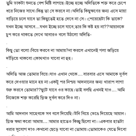
তুমি ডাকটা শুনতে বেশ মিষ্টি লাগছে।ইচ্ছে হচ্ছে অদিতিকে শক্ত করে চেপে
ধরে নিজের সাথে।কিন্তু তা সে করবে না।অদিতি কিছুক্ষণের জন্য এসে মায়া
বাড়িয়ে চলে যাবে তা কিছুতেই হতে দেবে না সে।।পেয়েছেটা কি তাকে?
যখন ইচ্ছে আসবে…যখন ইচ্ছে চলে যাবে,তার কি কষ্ট হয় না??আয়ানকে
চুপ করে থাকতে দেখে আবারও বলে উঠলো অদিতি-
.
কিছু তো বলো।বিয়ে করবে না আমায়?না করলে এখানেই গলা জড়িয়ে
দাঁড়িয়ে থাকবো।কোথ্থাও যাবো না হুহ।
.
অদিতি আজ তোমার বিয়ে।যাও এখান থেকে….বারবার এসে আমাকে দুর্বল
করে দেওয়ার মানে হয় না।একটু পর নিশ্চয় আদনানের জন্য খারাপ লাগা
শুরু করবে তোমার??ছুটে যাবে ওর কাছে।তাই বলছি এখনই যাও….আমি
নিজেকে শক্ত করেছি প্লিজ দুর্বল করে দিও না।
.
আমি আদনান সাহেবকে সব বলে দিয়েছি।উনি বিয়ে ভেঙে দিয়েছে আয়ান।
প্লিজ ক্ষমা করো আমায়….আমার হাতেও কিচ্ছু ছিলো না।।একবার হাতটা
ধরার সুযোগ দাও।কখনো ছেড়ে যাবো না তোমায়।তোমাকেও যেতে দিবো