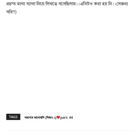
প্রচন্ড মাথা ব্যাথা নিয়ে লিখতে বসেছিলাম।।এডিটও করা হয় নি।।সেজন্য
সরি!!)
TAGS
অবশেষে ভালোবাসি (সিজন-২)
part: 44