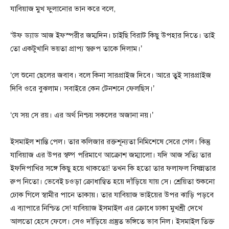
যাবিয়াজ মুখ ফুলানোর ভান করে বলে,
‘উফ ড্যাড আজ ইফস্পরীর জম্মদিন। চাইছি বিরাট কিছু উপহার দিতে। তাই
তো একটুখানি ভয়তা প্রাপ্য স্বরুপ তাকে দিলাম।’
‘লে শুনো ছেলের জবাব। বলে কিনা সারপ্রাইজ দিবে। আরে তুই সারপ্রাইজ
দিবি ওরে বুঝলাম। সবাইরে কেন টেনশনে ফেলছিস।’
‘যে সয় সে রয়। এর অর্থ নিশ্চয় সকলের অজানা নয়।’
ইসমাইল শান্তি পেল। তার কলিজার রক্তশূন্যতা নিমিশেষে সেরে গেল। কিন্তু
যাবিয়াজ এর উপর স্বল্প পরিমাণে আক্রোশ জম্মালো। যদি আজ সত্যি তার
ইফদিপাখির সঙ্গে কিছু হয়ে থাকতো! তখন কি হতো তার ফলাফল বিষন্নতার
রুপ নিতো। ভেবেই চওড়া ক্রোধান্বিত হয়ে দাঁড়িয়ে যায় সে। শ্রেয়িতা শুকনো
ঢোক গিলে স্বামীর পানে তাকায়। তার যাবিয়াজ ভাইয়ের উপর ঝাড়ি পড়বে
এ ব্যাপারে নিশ্চিত সে! যাবিয়াজ ইসমাইল এর ক্রোধে ঢাকা মুখশ্রী দেখে
আলতো হেসে ফেলে। সেও দাঁড়িয়ে প্রস্তুত ভঙ্গিতে ভাব নিল। ইসমাইল তিক্ত