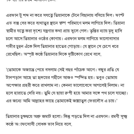
এরফান টু শব্দ না করে সযত্নে তিয়ানাকে টেনে বিছানায় বসিয়ে দিল। ফাস্ট
এড বক্স বের করে ব্যথাতুর স্থানে স্বল্প পরিমাণে মলম লাগিয়ে দিল। তিয়ানা
স্বামীর যত্নে করা দৃশ্যে যন্ত্রণার কথা প্রায় ভুলে গেল। তৃপ্তির ন্যায় মৃদু হাসি
চলে আসে তিয়ানার ওষ্ঠের কোণায়। এরফান মলম লাগিয়ে ভালোবাসার
গভীর চুম্বন এঁকে দিল তিয়ানার হাতের গোড়ায়। যে স্থানে সে চেপে ধরে
রেখেছিল। অস্পৃষ্ট কণ্ঠে তিয়ানার দিকে দৃষ্টিকোণ রেখে বলে,
‘তোমাকে অজান্তে পেয়ে বসলাম সেই বছর পাঁচেক আগে। বন্ধুর প্রতি যে
টানপড়ান আছে তা হৃদয়ের গহীনে আজও স্পন্দিত হয়। তবুও তোমায়
অপেক্ষার প্রহরী করে রাখলাম না। কেননা ভালোবেসে আগলেই নিলাম। না
হলে হারাতে দেরি নয়। তুমি যে ছায়া রুপী হয়ে আমার সঙ্গে পথ চলে যাচ্ছো।
এর জন্যে আমি আল্লাহর কাছে তোমাকেই জান্নাতুল ফেরদৌস এ চায়।’
তিয়ানার চুক্ষদ্বয়ে অশ্রু জমাট হলো। কিন্তু পড়তে দিল না এরফান। রমণী সূক্ষ্ম
কণ্ঠে অাফসোসী বোধক ভাব নিয়ে বলে,