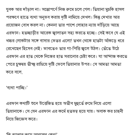
যুবক আর দাঁড়াল না। সন্তোপর্ণে নিজ রুমে চলে গেল। তিয়ানা মুচকি হাসল
পরক্ষণে হাতে ব্যথা অনুভব করায় দৃষ্টি নামিয়ে দেখল। কিন্তু দেখার আর
প্রয়োজন বোধ করল না। কেননা তার পাশে লোহার ন্যায় দাঁড়িয়ে আছে
এরফান। হতচ্ছাড়ীর আরেক জ্বালাতন সহ্য করতে হচ্ছে। সেই কবে যে এই
খচ্চর লোকটার সঙ্গে বাসার ভেতর এলো! তখন থেকে হাতটা আঁকড়ে ধরে
রেখেছেন হিসেব নেই। ভাবতেও তার গা-পিত্তি জ্বলে উঠল। তেঁতে উঠে
এরফান এর হাত থেকে নিজের হাত সরানোর চেষ্টা করে। যা আন্দাজ করতে
পেরে চুক্ষদ্বয় তীক্ষ্ম রাঙিয়ে দৃষ্টি ফেলে তিয়ানার উপর। সে আমতা আমতা
করে বলে,
‘ব্যথা পাচ্ছি।’
এরফান কথাটি শুনে উত্তেজিত হয়ে অতীব মুহুর্তে রুমে নিয়ে এলো
তিয়ানাকে। সে যেন এরফান এর কর্মে হতভম্ব হয়ে যায়। অবাক কর চাহনী
নিয়ে জিজ্ঞেস করে।
‘কি ব্যাপার রুমে আনলেন কেন!’