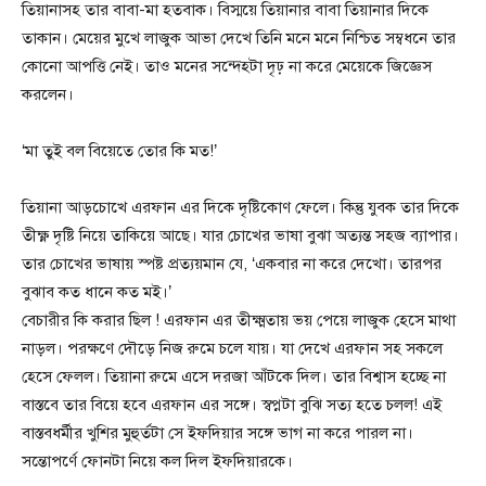
তিয়ানাসহ তার বাবা-মা হতবাক। বিস্ময়ে তিয়ানার বাবা তিয়ানার দিকে
তাকান। মেয়ের মুখে লাজুক আভা দেখে তিনি মনে মনে নিশ্চিত সম্বধনে তার
কোনো আপত্তি নেই। তাও মনের সন্দেহটা দৃঢ় না করে মেয়েকে জিজ্ঞেস
করলেন।
‘মা তুই বল বিয়েতে তোর কি মত!’
তিয়ানা আড়চোখে এরফান এর দিকে দৃষ্টিকোণ ফেলে। কিন্তু যুবক তার দিকে
তীক্ষ্ণ দৃষ্টি নিয়ে তাকিয়ে আছে। যার চোখের ভাষা বুঝা অত্যন্ত সহজ ব্যাপার।
তার চোখের ভাষায় স্পষ্ট প্রত্যয়মান যে, ‘একবার না করে দেখো। তারপর
বুঝাব কত ধানে কত মই।’
বেচারীর কি করার ছিল ! এরফান এর তীক্ষ্মতায় ভয় পেয়ে লাজুক হেসে মাথা
নাড়ল। পরক্ষণে দৌড়ে নিজ রুমে চলে যায়। যা দেখে এরফান সহ সকলে
হেসে ফেলল। তিয়ানা রুমে এসে দরজা আঁটকে দিল। তার বিশ্বাস হচ্ছে না
বাস্তবে তার বিয়ে হবে এরফান এর সঙ্গে। স্বপ্নটা বুঝি সত্য হতে চলল! এই
বাস্তবধর্মীর খুশির মুহুর্তটা সে ইফদিয়ার সঙ্গে ভাগ না করে পারল না।
সন্তোপর্ণে ফোনটা নিয়ে কল দিল ইফদিয়ারকে।