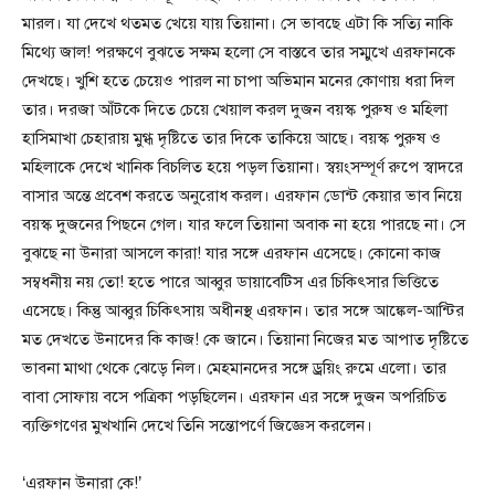
মারল। যা দেখে থতমত খেয়ে যায় তিয়ানা। সে ভাবছে এটা কি সত্যি নাকি
মিথ্যে জাল! পরক্ষণে বুঝতে সক্ষম হলো সে বাস্তবে তার সম্মুখে এরফানকে
দেখছে। খুশি হতে চেয়েও পারল না চাপা অভিমান মনের কোণায় ধরা দিল
তার। দরজা আঁটকে দিতে চেয়ে খেয়াল করল দুজন বয়স্ক পুরুষ ও মহিলা
হাসিমাখা চেহারায় মুগ্ধ দৃষ্টিতে তার দিকে তাকিয়ে আছে। বয়স্ক পুরুষ ও
মহিলাকে দেখে খানিক বিচলিত হয়ে পড়ল তিয়ানা। স্বয়ংসম্পূর্ণ রুপে স্বাদরে
বাসার অন্তে প্রবেশ করতে অনুরোধ করল। এরফান ডোন্ট কেয়ার ভাব নিয়ে
বয়স্ক দুজনের পিছনে গেল। যার ফলে তিয়ানা অবাক না হয়ে পারছে না। সে
বুঝছে না উনারা আসলে কারা! যার সঙ্গে এরফান এসেছে। কোনো কাজ
সম্বধনীয় নয় তো! হতে পারে আব্বুর ডায়াবেটিস এর চিকিৎসার ভিত্তিতে
এসেছে। কিন্তু আব্বুর চিকিৎসায় অধীনস্থ এরফান। তার সঙ্গে আঙ্কেল-আন্টির
মত দেখতে উনাদের কি কাজ! কে জানে। তিয়ানা নিজের মত আপাত দৃষ্টিতে
ভাবনা মাথা থেকে ঝেড়ে নিল। মেহমানদের সঙ্গে ড্রয়িং রুমে এলো। তার
বাবা সোফায় বসে পত্রিকা পড়ছিলেন। এরফান এর সঙ্গে দুজন অপরিচিত
ব্যক্তিগণের মুখখানি দেখে তিনি সন্তোপর্ণে জিজ্ঞেস করলেন।
‘এরফান উনারা কে!’