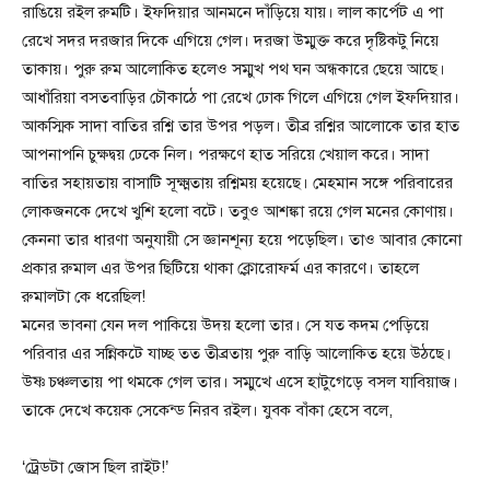
রাঙিয়ে রইল রুমটি। ইফদিয়ার আনমনে দাঁড়িয়ে যায়। লাল কার্পেট এ পা
রেখে সদর দরজার দিকে এগিয়ে গেল। দরজা উম্মুক্ত করে দৃষ্টিকটু নিয়ে
তাকায়। পুরু রুম আলোকিত হলেও সম্মুখ পথ ঘন অন্ধকারে ছেয়ে আছে।
আধাঁরিয়া বসতবাড়ির চৌকাঠে পা রেখে ঢোক গিলে এগিয়ে গেল ইফদিয়ার।
আকস্মিক সাদা বাতির রশ্নি তার উপর পড়ল। তীব্র রশ্নির আলোকে তার হাত
আপনাপনি চুক্ষদ্বয় ঢেকে নিল। পরক্ষণে হাত সরিয়ে খেয়াল করে। সাদা
বাতির সহায়তায় বাসাটি সূক্ষ্মতায় রশ্নিময় হয়েছে। মেহমান সঙ্গে পরিবারের
লোকজনকে দেখে খুশি হলো বটে। তবুও আশঙ্কা রয়ে গেল মনের কোণায়।
কেননা তার ধারণা অনুযায়ী সে জ্ঞানশূন্য হয়ে পড়েছিল। তাও আবার কোনো
প্রকার রুমাল এর উপর ছিটিয়ে থাকা ক্লোরোফর্ম এর কারণে। তাহলে
রুমালটা কে ধরেছিল!
মনের ভাবনা যেন দল পাকিয়ে উদয় হলো তার। সে যত কদম পেড়িয়ে
পরিবার এর সন্নিকটে যাচ্ছ তত তীব্রতায় পুরু বাড়ি আলোকিত হয়ে উঠছে।
উষ্ণ চঞ্চলতায় পা থমকে গেল তার। সম্মুখে এসে হাটুগেড়ে বসল যাবিয়াজ।
তাকে দেখে কয়েক সেকেন্ড নিরব রইল। যুবক বাঁকা হেসে বলে,
‘ট্রেডটা জোস ছিল রাইট!’