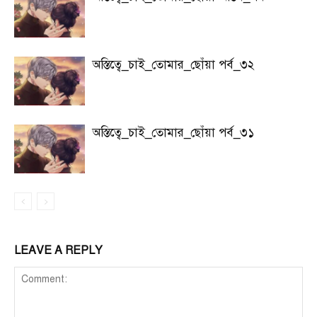
অস্তিত্বে_চাই_তোমার_ছোঁয়া পর্ব_৩২
অস্তিত্বে_চাই_তোমার_ছোঁয়া পর্ব_৩১
LEAVE A REPLY