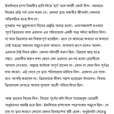
ইফদিয়ার চাপা বিজয়ীর হাসি দিয়ে ‘হ্যাঁ’ বলে কলটি কেটে দিল। আনমনে
নিজের প্রতি গর্ব বোধ করল সে। কেননা তার বান্ধবীর জীবনটা বেদনায়
অতিবাহিত হতে দিল না।
দুসপ্তাহ পর তুমুলবেগে বিয়ের প্রস্তুতি আরম্ভ হলো। এনগেজমেন্ট হওয়ার
পূর্বে তিয়ানার বাবা এরফান এর পরিবারকে একটি সত্য ঘটনা জানিয়ে দিল।
যা শুনে তিয়ানার মন বিষাদপূর্ণ হয়েছিল। তবে সে জানতো কখনো না কখনো
সেই সত্যতা সকলের সম্মুখে চলে আসবে। ফলাফল রুপে চলেও আসল।
এরফান ঠাই নিরব রইল। কেননা ঘটনাটি করুণ ছিল। তিয়ানা জম্ম হতে
বন্ধ্যা। প্রেয়সীর করুণ দশা জেনে যেন এরফান তৎপর হলো প্রেয়সীকে
আগলে নেওয়ার। আল্লাহ কাউকে অপূর্ণ রাখেন না। কোন না কোন দিন পূর্ণতা
দান করেন। এই ভেবে সে তার পরিবারকে মানিয়ে নিল। এরফান এর বাবা-
মাও আপত্তি করলেন না। তিয়ানাকে ভীষণ পছন্দ হয়েছেন উনাদের। বিধায়
তিয়ানাকে দেখতে আসার সুবাদে আংটি পরিয়ে দিয়ে ছিল।
আজ তাদের বিয়ের দিন। বিয়ের পূর্বের কটা দিনে গায়েহলুদ-মেহেদী
অনুষ্ঠানের সমাপ্তি হয়ে ছিল। ইফদিয়ার ছন্দবেশে পাত্রপক্ষের সম্মুখে ছিল। সে
চায় না তার কারণে কোনো প্রকার দ্বিধাদ্বন্দের সৃষ্টি হোক। অনুষ্ঠানটা যেহেতু