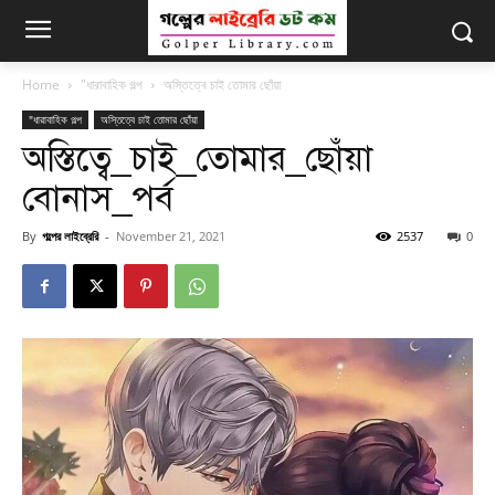
Home
"ধারাবাহিক গল্প
অস্তিত্বে চাই তোমার ছোঁয়া
"ধারাবাহিক গল্প
অস্তিত্বে চাই তোমার ছোঁয়া
অস্তিত্বে_চাই_তোমার_ছোঁয়া
বোনাস_পর্ব
By
গল্পের লাইব্রেরি
-
November 21, 2021
2537
0