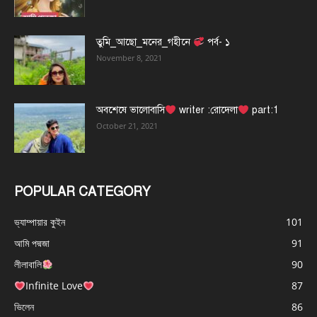
তুমি_আছো_মনের_গহীনে
পর্ব- ১
November 8, 2021
অবশেষে ভালোবাসি
writer :রোদেলা
part:1
October 21, 2021
POPULAR CATEGORY
ভ্যাম্পায়ার কুইন
101
আমি পদ্মজা
91
লীলাবালি
90
Infinite Love
87
ভিলেন
86