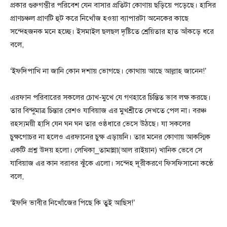
প্রকার গুরুগম্ভীর পরিবেশ যেন বাসার প্রতিটা কোণায় ছড়িয়ে পড়েছে। হাসির
প্রাণচঞ্চল প্রাণটি হুট করে নিখোঁজ হওয়া ব্যাপারটা অনেকের কাছে
সন্দেহজনক মনে হচ্ছে। ইসমাইল ছলছল দৃষ্টিতে শ্রেয়িতার হাত আঁকড়ে ধরে
বলে,
‘ইফদিপাখি না জানি কোন দশায় ভোগছে। কোথায় আছে আল্লাহ জানেন!’
এরফান পরিবারের সকলের চোখ-মুখে যে গণহারে চিন্তিত ভাব লক্ষ করছে।
তার বিন্দুমাত্র চিন্তার রেশও যাবিয়াজ এর মুখশ্রীতে দেখতে পেল না। বরঞ্চ
রহস্যময়ী হাসি যেন ঘন ঘন তার ওষ্ঠধারে ভেসে উঠছে। যা সকলের
চুক্ষগোচর না হলেও এরফানের চুক্ষ এড়ায়নি। তার মনের কোণায় আকস্মিক
একটি প্রশ্ন উদয় হলো। লেখিকা_তামান্না(আল রাইয়ান) খানিক ভেবে সে
যাবিয়াজ এর কান বরাবর ঝুঁকে এলো। সন্দেহ দূরীকরণে ফিসফিসানো কণ্ঠে
বলে,
‘ইফদি ভাবীর নিখোঁজের পিছে কি তুই আছিস!’