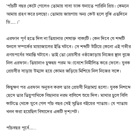
‘পাঁচটি বছর কেটে গেলেও তোমায় বাবা ডাক শুনাতে পারিনি প্রিয়। কেমনে
আমায় গ্রহণ করে চলছো। তোমায় জায়গায় অন্য কেউ হলে বুঝি এতদিনে
ডি….।’
এরফান পূর্ণ হতে দিল না তিয়ানার শেষাক্ত বাক্যটি। কেন দিবে যে শব্দটি
শুনলে সম্পর্কের মায়াজালের ইতি ঘটবে। সে শব্দটি উঠিয়ে কেনো এই গভীর
প্রণয়পর্বের সমাপ্তি ঘটাবে। তাই তো প্রেয়সীর ওষ্ঠজোড়ায় নিজের স্থান বুজে
নিল এরফান। তিয়ানাও চুক্ষদ্বয় পরম অাবেশে নিমীলিত করে ফেলে। যুবক
প্রেয়সীর সাড়ায় উম্মাদ হয়ে কোমর জড়িয়ে মিশিয়ে নিল নিজের সঙ্গে।
কিছুক্ষণ পর এরফান অনুভব করল তার প্রেয়সী নিদ্রামগ্ন হলো। যুবক নিশব্দে
হেসে তার তিয়ুপাখিকে বিছানার নরম বালিশে শুয়ে দিল। মাথার চুলে বিলি
কাটতে থেকে ডুবে গেল পাঁচ বছর সেই স্মৃতির বইয়ের পাতায়। যে পাতায়
খনন করা হয়েছিল বিষাদের একটি দৃশ্যপট।
পাঁচবছর পূর্বে…..