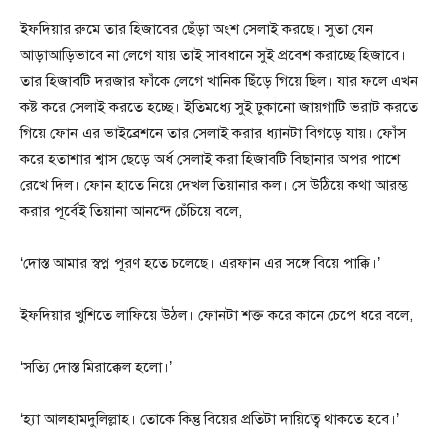
ইফদিয়ার রুমে তার হিজাবের ছেঁড়া অংশ সেলাই করছে। সুতা যেন
আড়াআড়িভাবে না লেগে যায় তাই সাবধানে সুই প্রবেশ করাচ্ছে হিজাবে।
তার হিজাবটি দরজার ফাঁকে লেগে খানিক ছিঁড়ে গিয়ে ছিল। যার ফলে এখন
কষ্ট করে সেলাই করতে হচ্ছে। ইতিমধ্যে সুই ঢুকানো জায়গাটি ভরাট করতে
গিয়ে ফোন এর ভাইব্রেশনে তার সেলাই করার ধ্যানটা বিগড়ে যায়। ফোঁস
করে হতাশার শ্বাস ছেড়ে অর্ধ সেলাই করা হিজাবটি বিছানার অপর পাশে
রেখে দিল। ফোন হাতে নিয়ে দেখল তিয়ানার কল। সে উঠিয়ে কথা আরম্ভ
করার পূর্বেই তিয়ানা আনন্দে চেঁচিয়ে বলে,
‘দোস্ত আমার স্বপ্ন পূরণ হতে চলেছে। এরফান এর সঙ্গে বিয়ে পাক্কি।’
ইফদিয়ার খুশিতে লাফিয়ে উঠল। ফোনটা শক্ত করে কানে চেপে ধরে বলে,
‘সত্যি দোস্ত মিরাক্কেল হলো।’
‘হ্যা আলহামদুলিল্লাহ। তোকে কিন্তু বিয়ের প্রতিটা দায়িত্বে থাকতে হবে।’