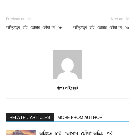
Previous article
Next article
অস্তিত্বে_চাই_তোমার_ছোঁয়া পর্ব_২৮
অস্তিত্বে_চাই_তোমার_ছোঁয়া পর্ব_২৯
গল্পের লাইব্রেরি
RELATED ARTICLES
MORE FROM AUTHOR
অস্তিত্বে_চাই_তোমার_ছোঁয়া অন্তিম_পর্ব