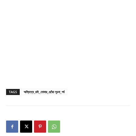
TAGS
অস্তিত্বে_চাই_তোমার_ছোঁয়া সূচনা_পর্ব