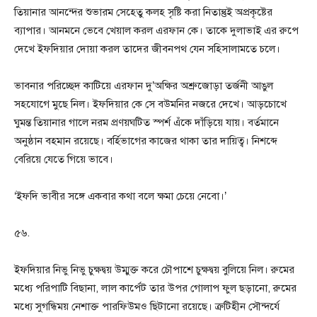
তিয়ানার আনন্দের শুভারম সেহেতু কলহ সৃষ্টি করা নিতান্তুই অপ্রকৃষ্টের
ব্যাপার। আনমনে ভেবে খেয়াল করল এরফান কে। তাকে দুলাভাই এর রুপে
দেখে ইফদিয়ার দোয়া করল তাদের জীবনপথ যেন সহিসালামতে চলে।
ভাবনার পরিচ্ছেদ কাটিয়ে এরফান দু’অক্ষির অশ্রুজোড়া তর্জনী আঙুল
সহযোগে মুছে নিল। ইফদিয়ার কে সে বউমনির নজরে দেখে। আড়চোখে
ঘুমন্ত তিয়ানার গালে নরম প্রণয়ঘটিত স্পর্শ এঁকে দাঁড়িয়ে যায়। বর্তমানে
অনুষ্ঠান বহমান রয়েছে। বর্হিভাগের কাজের থাকা তার দায়িত্ব। নিশব্দে
বেরিয়ে যেতে গিয়ে ভাবে।
‘ইফদি ভাবীর সঙ্গে একবার কথা বলে ক্ষমা চেয়ে নেবো।’
৫৬.
ইফদিয়ার নিভু নিভু চুক্ষদ্বয় উম্মুক্ত করে চৌপাশে চুক্ষদ্বয় বুলিয়ে নিল। রুমের
মধ্যে পরিপাটি বিছানা, লাল কার্পেট তার উপর গোলাপ ফুল ছড়ানো, রুমের
মধ্যে সুগন্ধিময় নেশাক্ত পারফিউমও ছিটানো রয়েছে। ত্রুটিহীন সৌন্দর্যে