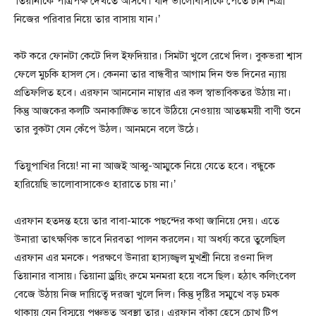
‘তিয়ানাকে পাত্রপক্ষ দেখতে আসবে। যদি ভালোবাসাকে পেতে চান শিগ্রী
নিজের পরিবার নিয়ে তার বাসায় যান।’
কট করে ফোনটা কেটে দিল ইফদিয়ার। সিমটা খুলে রেখে দিল। বুকভরা শ্বাস
ফেলে মুচকি হাসল সে। কেননা তার বান্ধবীর আগাম দিন শুভ দিনের ন্যায়
প্রতিফলিত হবে। এরফান আননোন নাম্বার এর কল স্বাভাবিকতর উঠায় না।
কিন্তু আজকের কলটি অনাকাঙ্ক্ষিত ভাবে উঠিয়ে নেওয়ায় আতঙ্কময়ী বাণী শুনে
তার বুকটা যেন কেঁপে উঠল। আনমনে বলে উঠে।
‘তিয়ুপাখির বিয়ে! না না আজই আব্বু-আম্মুকে নিয়ে যেতে হবে। বন্ধুকে
হারিয়েছি ভালোবাসাকেও হারাতে চায় না।’
এরফান হতদন্ত হয়ে তার বাবা-মাকে পছন্দের কথা জানিয়ে দেয়। এতে
উনারা তাৎক্ষণিক ভাবে নিরবতা পালন করলেন। যা অধর্য্য করে তুলেছিল
এরফান এর মনকে। পরক্ষণে উনারা হাস্যজ্জ্বল মুখশ্রী নিয়ে রওনা দিল
তিয়ানার বাসায়। তিয়ানা ড্রয়িং রুমে মনমরা হয়ে বসে ছিল। হঠাৎ কলিংবেল
বেজে উঠায় নিজ দায়িত্বে দরজা খুলে দিল। কিন্তু দৃষ্টির সম্মুখে বড় চমক
থাকায় যেন বিস্ময়ে পঞ্চভূত অবস্থা তার। এরফান বাঁকা হেসে চোখ টিপ