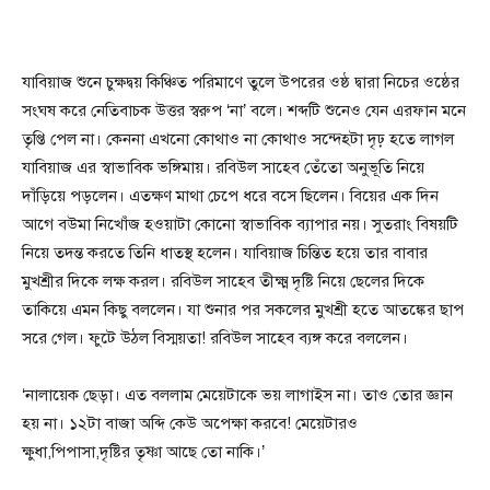
যাবিয়াজ শুনে চুক্ষদ্বয় কিঞ্চিত পরিমাণে তুলে উপরের ওষ্ঠ দ্বারা নিচের ওষ্ঠের
সংঘষ করে নেতিবাচক উত্তর স্বরুপ ‘না’ বলে। শব্দটি শুনেও যেন এরফান মনে
তৃপ্তি পেল না। কেননা এখনো কোথাও না কোথাও সন্দেহটা দৃঢ় হতে লাগল
যাবিয়াজ এর স্বাভাবিক ভঙ্গিমায়। রবিউল সাহেব তেঁতো অনুভূতি নিয়ে
দাঁড়িয়ে পড়লেন। এতক্ষণ মাথা চেপে ধরে বসে ছিলেন। বিয়ের এক দিন
আগে বউমা নিখোঁজ হওয়াটা কোনো স্বাভাবিক ব্যাপার নয়। সুতরাং বিষয়টি
নিয়ে তদন্ত করতে তিনি ধাতস্থ হলেন। যাবিয়াজ চিন্তিত হয়ে তার বাবার
মুখশ্রীর দিকে লক্ষ করল। রবিউল সাহেব তীক্ষ্ম দৃষ্টি নিয়ে ছেলের দিকে
তাকিয়ে এমন কিছু বললেন। যা শুনার পর সকলের মুখশ্রী হতে আতঙ্কের ছাপ
সরে গেল। ফুটে উঠল বিস্ময়তা! রবিউল সাহেব ব্যঙ্গ করে বললেন।
‘নালায়েক ছেড়া। এত বললাম মেয়েটাকে ভয় লাগাইস না। তাও তোর জ্ঞান
হয় না। ১২টা বাজা অব্দি কেউ অপেক্ষা করবে! মেয়েটারও
ক্ষুধা,পিপাসা,দৃষ্টির তৃষ্ণা আছে তো নাকি।’