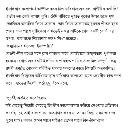
ইফদিয়ার সন্তোপর্ণে আন্দাজ করে নিল যাবিয়াজ এর বলা বাণীটির অর্থ কি!
এতটা ভয় কেউ লাগায় বুঝি। ঠোঁট বাঁকিয়ে দুহাত বুকের উপর গুজে মুখ
ভেটকিয়ে অন্যদিক ফিরে তাকায়। তার ফিরে তাকাতেই চুক্ষদ্বয় শীতল হয়ে
গেল। ডান পাশে দৃষ্টিকোণ রাখতেই নজর আঁটকে গেল একটি বোর্ড এর
উপর। যার মধ্যে শিরোনাম স্বরুপ লিখা রয়েছে।
‘জম্মদিনের শুভেচ্ছা ইফস্পরী।’
বেগুনী-নীল রঙের সঙ্গে ব্লাশ ব্যবহার করে বোর্ডটাকে উজ্জ্বলতায় পূর্ণ করা
হয়েছে। বোর্ড এর রঙটি ইফদিয়ার পরিহিত শাড়ির সঙ্গে মিল সম্পূর্ণ। কিন্তু
রমণী এমুর্হুত বোরকা পরিহিত থাকায় সকলের কাছে বিষয়টি অপ্রকাশিত।
ইফদিয়ার বিস্ময়ের আঁখিজোড়ায় যাবিয়াজ আলতো হেসে প্রেয়সীর হাত স্পর্শ
করে। হাতের উল্টো পিঠে চুমু এঁকে বলে,
‘পূর্বেই অবহিত করে ছিলাম।
কষ্ট যেহেতু দিয়েছি সেহেতু চিরঞ্জীব ভালোবাসায় ভরিয়ে দেওয়ার প্রতিক্ষাও
করেছি। হে তাই বলে শাসন অত্যাচার করব না তা নয় কিন্তু! এমন ভাবলে
ভুলে যাও। বকাও যেমন খাবে মাইরও তেমন খাবে ঠান-ঠানা-ঠান।’