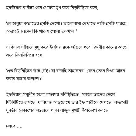
ইফদিয়ার বাণীটা শুনে গোমরা মুখ করে বিড়বিড়িয়ে বলে,
‘লে হালুয়া বজ্জাতের হুমকি দেখো। ভালোবাসা দেখাচ্ছে নাকি হুমকি মারছে
আল্লাহই জানেন! কি খারুশ পোলা একখান।’
যাবিয়াজ দাঁড়িয়ে মৃদু করে ইফদিয়ারকে জড়িয়ে ধরে। রমণীর কানের কাছে
এসে ফিসফিসিয়ে বলে,
‘এত বিড়বিড়িয়ে লাভ নেই। যা বলেছি তাই করব। মেরে তেরে দ্বিগুন আদর
করার মজায় আলাদা।’
ইফদিয়ার সম্মুখীন হলো লজ্জাময় পরিস্থিতিতে। সকলে তাদের দেখে
মিটমিটিয়ে হাসছে। যাবিয়াজ আড়চোখে তার ইফস্পরীকে দেখছে। লজ্জাময়ী
যুবতীর নেকাপের অন্তরালে থাকা লাজুক মুখশ্রী উপভোগ করছে।
চলবে…..