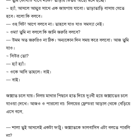
— তুমি কোথাও যাবে নাকি? তাড়ার ভিতর আছো মনে হচ্ছে।
~ হ্যাঁ, আসলে আম্মুর সাথে এক জায়গায় যাবো। তাড়াতাড়ি বাসায় যেতে
হবে। বলো কি বলবে।
— ওহ সিট! আগে বলবে না। তাহলে যাও যাও সমস্যা নেই।
~ ওমা! তুমি না বললে কি জানি জরুরি বলবে?
— উমম অত জরুরিও না ঠিক। অন্যকোন দিন সময় করে বলবো। আজ তুমি
যাও।
~ সিউর তো?
— হ্যাঁ হ্যাঁ।
~ ওকে আসি তাহলে। বাই।
— বাই।
জান্নাত চলে যায়। নিলয় মাথার পিছনে হাত দিয়ে দুঃখী হয়ে জান্নাতের চলে
যাওয়া দেখে। আজও ও পারলো না৷ নিলয়ের ফ্রেন্ডরা আড়াল থেকে বেড়িয়ে
এসে বলে,
— শালা তুই আসলেই একটা ফাট্টু। জান্নাতকে ভালবাসিস এটা বলতে পারলি
না?