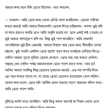
আমার কথা শুনে উনি হেসে উঠলেন। আর বললেন,
— সাব্বাশ। আমি তোর কাছ থেকে এটাই আশা করছিলাম। তোকে পরীক্ষা
করার জন্যই আমি আমার বিজনেসটা তোকে দিতে চাচ্ছিলাম। অবশ্য তুই যদি
না করে গ্রহণও করতি তাও আমি অখুশি হতাম না৷ তবে একটু কষ্ট পেতাম যে
তুই আমার আশানুরূপ হলি না৷ কিন্তু তুই পাশ করেছিস। আমি যেমনটা
ভেবেছিলাম তুই ঠিক তেমনই৷ আমার বিশ্বাস আর তোর জন্য সীমাহীন দোয়া
রইলো, তুই পারবি একদিন তোর স্বপ্নটা পূরণ করে সবাইকে দেখিয়ে দিতে।
সেদিন আমরা পুরো দুনিয়া তোকে দেখবে। তোর বাহ বাহ করবে দেখিস।
আল্লাহ যেন সেদিন পর্যন্ত আমাদেরকে তোর পাশে রাখে বাবা। আর হ্যাঁ
আবির আমার সবকিছু কিন্তু তোদের দুজনের জন্যই। এত সয় সম্পত্তি নিয়ে
তো আর কবরে যাবো না, যা আছে তোরা তোদের প্রয়োজনে ভোগ করিস।
আসল কথা হলো, তোর যদি আর্থিক কোন সাহায্য লাগে আমাকে বলিস বাবা।
আমি তোর পাশে আছি।
খুশিতে মনটা ভরে আসছিল। আমি কিছু বলার আগেই মা পিছন থেকে এসে
আমার মাথায় হাত বুলিয়ে দিয়ে বললেন,