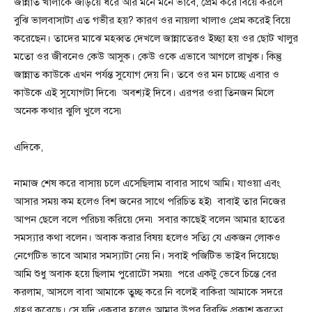
জান্নাত খালাকে জড়িয়ে ধরে আর মনে মনে ভাবে, প্রেম করে বিয়ে করলে
বুঝি ভালবাসাটা এত গভীর হয়? কারণ ওর নায়লা খালাও প্রেম করেই বিয়ে
করেছেন। তাদের মাঝে মহব্বত দেখলে জান্নাতেরও ইচ্ছা হয় ওর ছোট খালুর
মতো ওর জীবনেও কেউ আসুক। কেউ ওকে এভাবে আগলে রাখুক। কিন্তু
জান্নাত কাউকে এখন পর্যন্ত সুযোগ দেয় নি। তবে ওর মন চাচ্ছে এবার ও
কাউকে এই সুযোগটা দিবে৷ অবশ্যই দিবে। এরপর ওরা তিনজন মিলে
অনেক কথার ঝুলি খুলে বসে৷
এদিকে,
নামাজ শেষ করে বাসায় চলে এসেছিলাম বাবার সাথে আমি। যাওয়া এবং
আসার সময় কম হলেও বিশ জনের সাথে পরিচিত হই৷ বাবাই তার নিজের
আপন ছেলে বলে পরিচয় করিয়ে দেন৷ সবার কাছেই বলেন আমার হাতের
সমস্যার কথা বলেন। অবাক করার বিষয় হলেও সত্যি যে একজন লোকও
নেগেটিভ ভাবে আমার সমস্যাটা নেয় নি। সবাই পজিটিভ ভাইব দিয়েছে৷
আমি শুধু অবাক হয়ে ছিলাম পুরোটো সময়৷ পরে একটু ভেবে চিন্তে বের
করলাম, আসলে বাবা আমাকে তুচ্ছ করে নি বলেই বাকিরা আমাকে সদরে
গ্রহণ করেছে। সে যদি একবার হলেও আমার উপর বিরক্তি প্রকাশ করতো