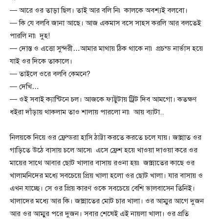
— আরে ওর তাড়া ছিল। তাই আর বলি নি৷ কালকে অবশ্যই বলবো।
— কি যে বলবি জানা আছে। আজ একমাস বসে সাহস করলি আর বলতেই
পারলি না৷ দুহ!
— দোস্ত ও এত্তো সুন্দরী…আমার মাথায় ঠিক থাকে না৷ প্রচন্ড নার্ভাস হয়ে
যাই ওর দিকে তাকালে।
— তাইলে ওরে বলবি কেমনে?
— দেখি…
— ওই সবাই ক্যান্টিনে চল। আজকে ফাট্টুটায় ট্রিট দিব আমগো। কতক্ষণ
ধইরা দাঁড়ায় থাকলাম তাও শালায় পারলো না৷ আয় ব্যাটা..
নিলয়কে নিয়ে ওর ফ্রেন্ডরা হাসি ঠাট্টা করতে করতে চলে যায়। জান্নাত ওর
গাড়িতে উঠে বাসায় চলে আসে৷ এসে ফ্রেশ হয়ে খাওয়া দাওয়া করে ওর
মায়ের সাথে আবার ছোট খালার বাসায় রওনা হয়৷ জান্নাতের কাছে ওর
খালামনিদের মধ্যে সবচেয়ে প্রিয় খালা হলো ওর ছোট খালা। যার বাসায় ও
এখন যাচ্ছে। সে ওর প্রিয় কারণ ওকে সবচেয়ে বেশি ভালবাসেন তিনিই।
খালাদের মধ্যে আর কি। জান্নাতের মোট চার খালা। ওর আম্মুর আগে দুজন
আর ওর আম্মুর পরে দুজন। সবার শেষেই এই নায়লা খালা। ওর প্রতি