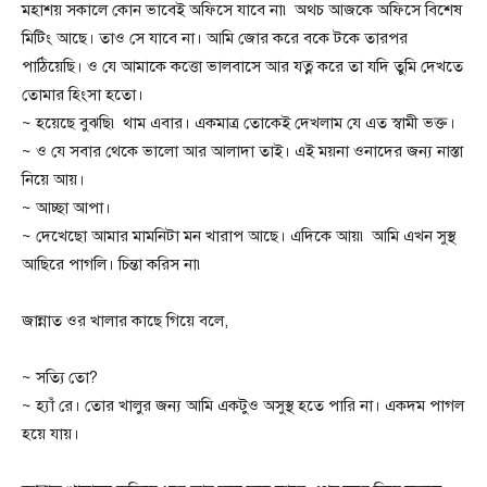
মহাশয় সকালে কোন ভাবেই অফিসে যাবে না৷ অথচ আজকে অফিসে বিশেষ
মিটিং আছে। তাও সে যাবে না। আমি জোর করে বকে টকে তারপর
পাঠিয়েছি। ও যে আমাকে কত্তো ভালবাসে আর যত্ন করে তা যদি তুমি দেখতে
তোমার হিংসা হতো।
~ হয়েছে বুঝছি৷ থাম এবার। একমাত্র তোকেই দেখলাম যে এত স্বামী ভক্ত।
~ ও যে সবার থেকে ভালো আর আলাদা তাই। এই ময়না ওনাদের জন্য নাস্তা
নিয়ে আয়।
~ আচ্ছা আপা।
~ দেখেছো আমার মামনিটা মন খারাপ আছে। এদিকে আয়৷ আমি এখন সুস্থ
আছিরে পাগলি। চিন্তা করিস না৷
জান্নাত ওর খালার কাছে গিয়ে বলে,
~ সত্যি তো?
~ হ্যাঁ রে। তোর খালুর জন্য আমি একটুও অসুস্থ হতে পারি না। একদম পাগল
হয়ে যায়।