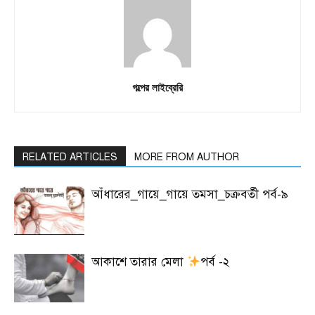
গল্পের লাইব্রেরি
RELATED ARTICLES
MORE FROM AUTHOR
আঁধারের_গায়ে_গায়ে তমসা_চক্রবর্তী পর্ব-৯
আকাশে তারার মেলা
পর্ব -২