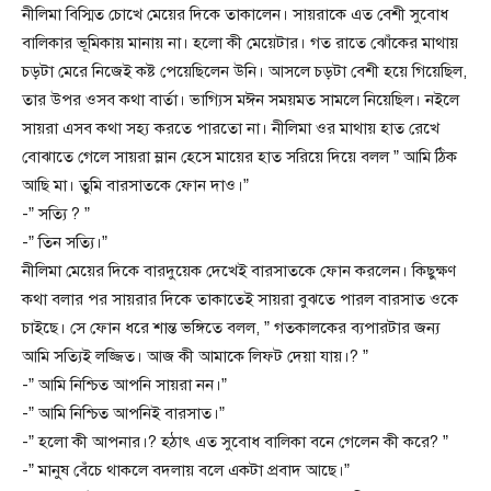
নীলিমা বিস্মিত চোখে মেয়ের দিকে তাকালেন। সায়রাকে এত বেশী সুবোধ
বালিকার ভূমিকায় মানায় না। হলো কী মেয়েটার। গত রাতে ঝোঁকের মাথায়
চড়টা মেরে নিজেই কষ্ট পেয়েছিলেন উনি। আসলে চড়টা বেশী হয়ে গিয়েছিল,
তার উপর ওসব কথা বার্তা। ভাগ্যিস মঈন সময়মত সামলে নিয়েছিল। নইলে
সায়রা এসব কথা সহ্য করতে পারতো না। নীলিমা ওর মাথায় হাত রেখে
বোঝাতে গেলে সায়রা ম্লান হেসে মায়ের হাত সরিয়ে দিয়ে বলল ” আমি ঠিক
আছি মা। তুমি বারসাতকে ফোন দাও।”
-” সত্যি ? ”
-” তিন সত্যি।”
নীলিমা মেয়ের দিকে বারদুয়েক দেখেই বারসাতকে ফোন করলেন। কিছুক্ষণ
কথা বলার পর সায়রার দিকে তাকাতেই সায়রা বুঝতে পারল বারসাত ওকে
চাইছে। সে ফোন ধরে শান্ত ভঙ্গিতে বলল, ” গতকালকের ব্যপারটার জন্য
আমি সত্যিই লজ্জিত। আজ কী আমাকে লিফট দেয়া যায়।? ”
-” আমি নিশ্চিত আপনি সায়রা নন।”
-” আমি নিশ্চিত আপনিই বারসাত।”
-” হলো কী আপনার।? হঠাৎ এত সুবোধ বালিকা বনে গেলেন কী করে? ”
-” মানুষ বেঁচে থাকলে বদলায় বলে একটা প্রবাদ আছে।”