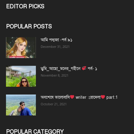
EDITOR PICKS
POPULAR POSTS
আমি পদ্মজা -পর্ব ৯১
December 31, 2021
তুমি_আছো_মনের_গহীনে
পর্ব- ১
November 8, 2021
অবশেষে ভালোবাসি
writer :রোদেলা
part:1
October 21, 2021
POPULAR CATEGORY