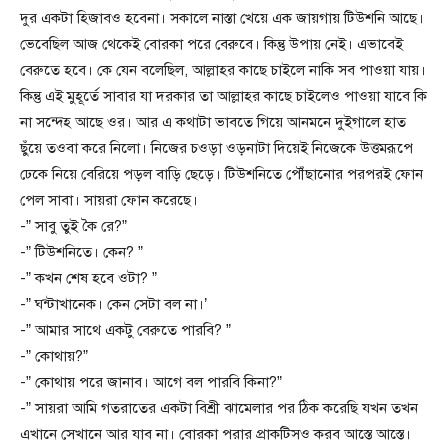
দুর একটা হিজাবও হবেনা। সকালে নাস্তা খেয়ে এক জায়গায় টিউশনি আছে।
ভেবেছিল আজ থেকেই বোরকা পরে বেরুবে। কিন্তু উপায় নেই। এভাবেই
বেরুতে হবে। কে যেন বলেছিল, আল্লাহর কাছে চাইলে নাকি সব পাওয়া যায়।
কিন্তু এই মুহূর্তে সাবার যা দরকার তা আল্লাহর কাছে চাইলেও পাওয়া যাবে কি
না সন্দেহ আছে ওর। আর এ কথাটা ভাবতে গিয়ে আনমনে দুইগালে হাত
ছুঁয়ে তওবা করে নিলো। নিজের চওড়া ওড়নাটা দিয়েই নিজেকে উত্তমরূপে
ঢেকে নিয়ে বেরিয়ে পড়ল বাড়ি ছেড়ে। টিউশনিতে পৌঁছানোর পরপরই ফোন
পেল সাবা। সায়রা ফোন করেছে।
-” সাবু তুই কৈ রে?”
-” টিউশনিতে। কেন? ”
-” কখন শেষ হবে ওটা? ”
-” ঘন্টাখানেক। কেন সেটা বল না।’
-” আমার সাথে একটু বেরুতে পারবি? ”
-” কোথায়?”
-” কোথায় পরে জানাব। আগে বল পারবি কিনা?”
-” সায়রা আমি গতরাতের একটা বিশ্রী ঝামেলার পর ঠিক করেছি যখন তখন
এখানে সেখানে আর যাব না। বোরকা পরার প্রাকটিসও করব আস্তে আস্তে।