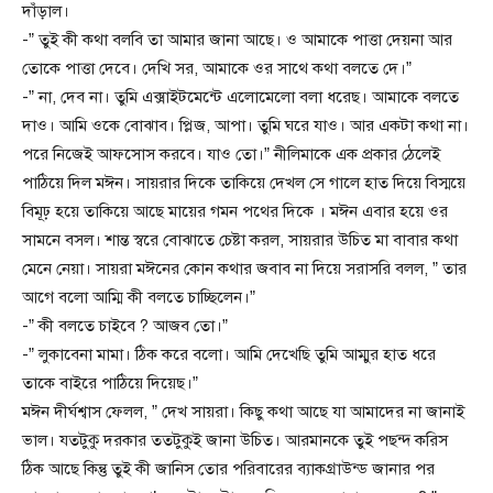
দাঁড়াল।
-” তুই কী কথা বলবি তা আমার জানা আছে। ও আমাকে পাত্তা দেয়না আর
তোকে পাত্তা দেবে। দেখি সর, আমাকে ওর সাথে কথা বলতে দে।”
-” না, দেব না। তুমি এক্সাইটমেন্টে এলোমেলো বলা ধরেছ। আমাকে বলতে
দাও। আমি ওকে বোঝাব। প্লিজ, আপা। তুমি ঘরে যাও। আর একটা কথা না।
পরে নিজেই আফসোস করবে। যাও তো।” নীলিমাকে এক প্রকার ঠেলেই
পাঠিয়ে দিল মঈন। সায়রার দিকে তাকিয়ে দেখল সে গালে হাত দিয়ে বিস্ময়ে
বিমূঢ় হয়ে তাকিয়ে আছে মায়ের গমন পথের দিকে । মঈন এবার হয়ে ওর
সামনে বসল। শান্ত স্বরে বোঝাতে চেষ্টা করল, সায়রার উচিত মা বাবার কথা
মেনে নেয়া। সায়রা মঈনের কোন কথার জবাব না দিয়ে সরাসরি বলল, ” তার
আগে বলো আম্মি কী বলতে চাচ্ছিলেন।”
-” কী বলতে চাইবে ? আজব তো।”
-” লুকাবেনা মামা। ঠিক করে বলো। আমি দেখেছি তুমি আম্মুর হাত ধরে
তাকে বাইরে পাঠিয়ে দিয়েছ।”
মঈন দীর্ঘশ্বাস ফেলল, ” দেখ সায়রা। কিছু কথা আছে যা আমাদের না জানাই
ভাল। যতটুকু দরকার ততটুকুই জানা উচিত। আরমানকে তুই পছন্দ করিস
ঠিক আছে কিন্তু তুই কী জানিস তোর পরিবারের ব্যাকগ্রাউন্ড জানার পর