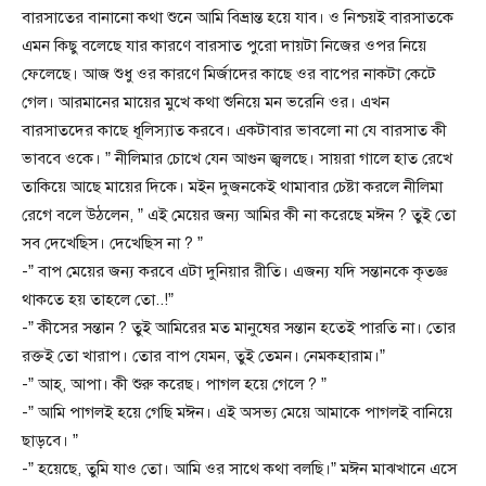
বারসাতের বানানো কথা শুনে আমি বিভ্রান্ত হয়ে যাব। ও নিশ্চয়ই বারসাতকে
এমন কিছু বলেছে যার কারণে বারসাত পুরো দায়টা নিজের ওপর নিয়ে
ফেলেছে। আজ শুধু ওর কারণে মির্জাদের কাছে ওর বাপের নাকটা কেটে
গেল। আরমানের মায়ের মুখে কথা শুনিয়ে মন ভরেনি ওর। এখন
বারসাতদের কাছে ধূলিস্যাত করবে। একটাবার ভাবলো না যে বারসাত কী
ভাববে ওকে। ” নীলিমার চোখে যেন আগুন জ্বলছে। সায়রা গালে হাত রেখে
তাকিয়ে আছে মায়ের দিকে। মইন দুজনকেই থামাবার চেষ্টা করলে নীলিমা
রেগে বলে উঠলেন, ” এই মেয়ের জন্য আমির কী না করেছে মঈন ? তুই তো
সব দেখেছিস। দেখেছিস না ? ”
-” বাপ মেয়ের জন্য করবে এটা দুনিয়ার রীতি। এজন্য যদি সন্তানকে কৃতজ্ঞ
থাকতে হয় তাহলে তো..!”
-” কীসের সন্তান ? তুই আমিরের মত মানুষের সন্তান হতেই পারতি না। তোর
রক্তই তো খারাপ। তোর বাপ যেমন, তুই তেমন। নেমকহারাম।”
-” আহ্, আপা। কী শুরু করেছ। পাগল হয়ে গেলে ? ”
-” আমি পাগলই হয়ে গেছি মঈন। এই অসভ্য মেয়ে আমাকে পাগলই বানিয়ে
ছাড়বে। ”
-” হয়েছে, তুমি যাও তো। আমি ওর সাথে কথা বলছি।” মঈন মাঝখানে এসে