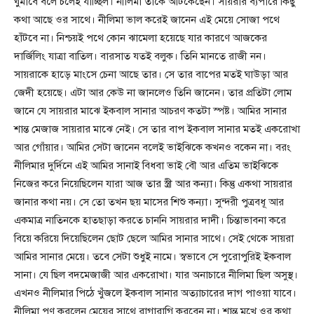
ঘুমাবে বলে চলেই যাচ্ছিল। নীলিমা তাকে আটকেছেন। সায়রার ব্যপারে কিছু
কথা আছে ওর সাথে। নীলিমা ভাল করেই জানেন এই মেয়ে সোজা পথে
হাঁটবে না। নিশ্চয়ই পথে কোন ঝামেলা হয়েছে যার কারণে আজকের
দার্জিলিং যাত্রা বাতিল। বারসাত যতই বলুক। তিনি মানতে রাজী নন।
সায়রাকে হাড়ে মাংসে চেনা আছে তার। সে তার বাপের মতই ঘাউড়া আর
জেদী হয়েছে। এটা আর কেউ না জানলেও তিনি জানেন। তার প্রতিটা লোম
জানে যে সায়রার মাঝে ইকবাল সানার আচরণ কতটা স্পষ্ট। আমির সানার
শান্ত মেজাজ সায়রার মাঝে নেই। সে তার বাপ ইকবাল সানার মতই একরোখা
আর গোঁয়ার। আমির সেটা জানেন বলেই ভাইঝিকে কখনও বকেন না। বরং
নীলিমার দুর্দিনে এই আমির সানাই বিধবা ভাই বৌ আর এতিম ভাইঝিকে
নিজের করে নিয়েছিলেন যারা আজ তার স্ত্রী আর কন্যা। কিন্তু একথা সায়রার
জানার কথা নয়। সে তো তখন ছয় মাসের শিশু কন্যা। সুন্দরী পুত্রবধূ আর
একমাত্র নাতিনকে হাতছাড়া করতে চাননি সায়রার দাদী। চিন্তাভাবনা করে
বিয়ে করিয়ে দিয়েছিলেন ছোট ছেলে আমির সানার সাথে। সেই থেকে সায়রা
আমির সানার মেয়ে। তবে সেটা শুধুই নামে। স্বভাবে সে পুরোপুরিই ইকবাল
সানা। যে ছিল বদমেজাজী আর একরোখা। যার অনাচারে নীলিমা ছিল অসুস্থ।
এখনও নীলিমার পিঠে খুঁজলে ইকবাল সানার অত্যাচারের দাগ পাওয়া যাবে।
নীলিমা পণ করলেন মেয়ের সাথে রাগারাগি করবেন না। শান্ত মুখে ওর কথা