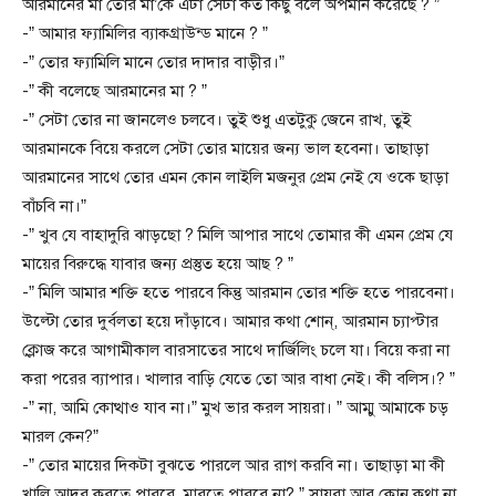
আরমানের মা তোর মা’কে এটা সেটা কত কিছু বলে অপমান করেছে ? ”
-” আমার ফ্যামিলির ব্যাকগ্রাউন্ড মানে ? ”
-” তোর ফ্যামিলি মানে তোর দাদার বাড়ীর।”
-” কী বলেছে আরমানের মা ? ”
-” সেটা তোর না জানলেও চলবে। তুই শুধু এতটুকু জেনে রাখ, তুই
আরমানকে বিয়ে করলে সেটা তোর মায়ের জন্য ভাল হবেনা। তাছাড়া
আরমানের সাথে তোর এমন কোন লাইলি মজনুর প্রেম নেই যে ওকে ছাড়া
বাঁচবি না।”
-” খুব যে বাহাদুরি ঝাড়ছো ? মিলি আপার সাথে তোমার কী এমন প্রেম যে
মায়ের বিরুদ্ধে যাবার জন্য প্রস্তুত হয়ে আছ ? ”
-” মিলি আমার শক্তি হতে পারবে কিন্তু আরমান তোর শক্তি হতে পারবেনা।
উল্টো তোর দুর্বলতা হয়ে দাঁড়াবে। আমার কথা শোন্, আরমান চ্যাপ্টার
ক্লোজ করে আগামীকাল বারসাতের সাথে দার্জিলিং চলে যা। বিয়ে করা না
করা পরের ব্যাপার। খালার বাড়ি যেতে তো আর বাধা নেই। কী বলিস।? ”
-” না, আমি কোত্থাও যাব না।” মুখ ভার করল সায়রা। ” আম্মু আমাকে চড়
মারল কেন?”
-” তোর মায়ের দিকটা বুঝতে পারলে আর রাগ করবি না। তাছাড়া মা কী
খালি আদর করতে পারবে, মারতে পারবে না? ” সায়রা আর কোন কথা না