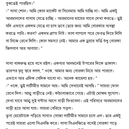
বুঝতেই পারছিস।”
-” সাবা শোন। আমি কোন মার্কেট বা সিনেমায় আমি যাচ্ছি না। আমি একটু
আরমানদের বাসায় যেতে চাচ্ছি । আরমানের মায়ের সাথে দেখা করতে। তুই
যদি এভাবে একদম যেতে না চাস তবে তোর জন্য আমি বোরকার ব্যবস্থা
করতে পারি। করব? একদম ব্রান্ড নিউ। ভাল লাগলে পরে ফেরত দিয়ে দিলি
বা নিজে রেখে দিলি। কোন সমস্যা নেই। আমার এক ড্রয়ার ভর্তি শুধু বোরকা
জিলবাব আর আবায়া। ”
সাবা বাকরুদ্ধ হয়ে বসে রইল। একবার আনমনেই উপরের দিকে তাকাল।
তারপর মৃদু স্বরে বলল, ” ওকে, আমার জন্য বোরকা নিয়ে আয় পারলে।
এভাবে আর এদিক সেদিক যাবো না। অনেক ঝামেলা হয়। ”
-” ওকে, তুই লাটিমীর সামনে আয়। আমি সেখানেই আসছি। ” সায়রা ফোন
রেখে দিল। আম্মু বাড়ীতে নেই। কাঁচাবাজারে গেছে। এটাই মোক্ষম সুযোগ।
দেখা যাবে আম্মু দুই ঘন্টার আগে বাড়ী ফিরবেনা। এই পরিসরে আরমানদের
বাড়ী হয়ে আসা যায়। সায়রা বেরিয়ে পড়ল।
তৃণা মেয়েটাকে পড়িয়ে সাবাও সোজা লাটিমীর সামনে চলে এল। তার একটু
পরেই সায়রা এলো সিএনজি করে। সাবা সিএনজিতে বসেই বোরকা পড়ে