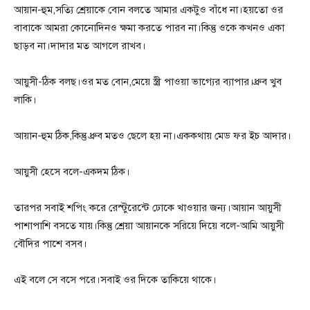
আয়ান-হুম,সত্যি শ্রেয়াকে বোন বলতে আমার একটুও বাঁধে না।হয়তো ওর
বাবাকে আমরা কোনোদিনও ক্ষমা করতে পারব না।কিন্তু ওকে কখনও একা
ছাড়ব না।দাদার মত আগলে রাখব।
আয়ুসী-ঠিক বলছ।ওর মত বোন,মেয়ে স্ত্রী পাওয়া ভাগ্যের ব্যাপার।ধ্রুব খুব
লাকি।
আয়ান-হুম ঠিক,কিন্তু ধ্রুব মতও ছেলে হয় না।এককথায় মেড ফর ইচ আদার।
আয়ুসী হেসে বলে-একদম ঠিক।
তারপর সবাই শপিং করে রেস্টুরেন্টে ঢোকে খাওয়ার জন্য।আয়ান আয়ুসী
পাশাপাশি বসতে যায়।কিন্তু শ্রেয়া আয়ানকে সরিয়ে দিয়ে বলে-আমি আয়ুসী
বৌদির পাশে বসব।
এই বলে সে বসে পরে।সবাই ওর দিকে তাকিয়ে থাকে।