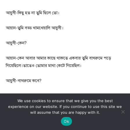
আয়ুসী-কিছু হত না তুমি ছিলে তো।
আয়ান-তুমি বড্ড খামখেয়ালি আয়ুসী।
আয়ুসী-কেন?
আয়ান-কেন আবার আমার কাছে থাকতে একবার তুমি বাথরুমে পড়ে
গিয়েছিলে।তাতেও তোমার মাথা কেটে গিয়েছিল।
আয়ুসী-বাথরুমে কবে?
আয়ান-তুমিই ধ্রুবকে আর মামনিকে বলেছিলে।
We use cookies to ensure that we give you the best
experience on our website. If you continue to use this site we
আয়ুসীর মনে পরে যায়।সে যে মিথ্যা বলেছিল।কিন্তু হঠাৎ সেই কথা মনে পরে
will assume that you are happy with it.
যাওয়ায় চোখ জল চলে আসে।
Ok