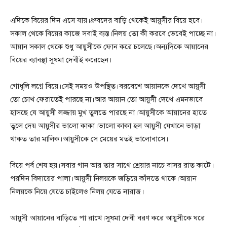
এদিকে বিয়ের দিন এসে যায়।ধ্রুবদের বাড়ি থেকেই আয়ুসীর বিয়ে হবে।
সকাল থেকে বিয়ের কাজে সবাই ব্যস্ত।নিলয় তো কী করবে ভেবেই পাচ্ছে না।
আয়ান সকাল থেকে শুধু আয়ুসীকে ফোন করে চলেছে।অন্যদিকে আয়ানের
বিয়ের ব্যাবস্থা সুষমা দেবীই করেছেন।
গোধূলি লগ্নে বিয়ে।সেই সময়ও উপস্থিত।বরবেশে আয়ানকে দেখে আয়ুসী
তো চোখ ফেরাতেই পারছে না।আর আয়ান তো আয়ুসী দেখে এমনভাবে
হাসছে যে আয়ুসী লজ্জায় মুখ তুলতে পারছে না।আয়ুসীকে আয়ানের হাতে
তুলে দেয় আয়ুসীর ভালো কাকা।ভালো কাকা হল আয়ুসী যেখানে ভাড়া
থাকত তার মালিক।আয়ুসীকে সে মেয়ের মতই ভালোবাসে।
বিয়ে পর্ব শেষ হয়।সবার গান আর তার সাথে শ্রেয়ার নাচে বাসর রাত কাটে।
পরদিন বিদায়ের পালা।আয়ুসী নিলয়কে জড়িয়ে কাঁদতে থাকে।আয়ান
নিলয়কে নিয়ে যেতে চাইলেও নিলয় যেতে নারাজ।
আয়ুসী আয়ানের বাড়িতে পা রাখে।সুষমা দেবী বরণ করে আয়ুসীকে ঘরে