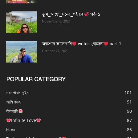
তুমি_আছো_মনের_গহীনে
পর্ব- ১
November 8, 2021
অবশেষে ভালোবাসি
writer :রোদেলা
part:1
October 21, 2021
POPULAR CATEGORY
ভ্যাম্পায়ার কুইন
101
আমি পদ্মজা
91
লীলাবালি
90
Infinite Love
87
ভিলেন
86