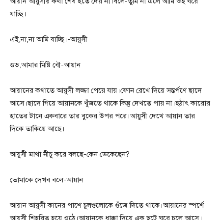
আয়ান আয়ুসীর কথা শেষ হতে দেয় না।বলে-তুমি না এলে আমি ওই ঘরে
যাচ্ছি।
এই,না,না আমি যাচ্ছি।-আয়ুসী
গুড,আমার মিষ্টি বৌ-আয়ান
আয়ানের কথাতে আয়ুসী লজ্জা পেয়ে যায়।ফোন রেখে দিয়ে সন্তর্পণে ছাদে
আসে।ছাদে গিয়ে আয়ানকে খুঁজতে থাকে কিন্তু দেখতে পায় না।হঠাৎ কারোর
হাতের টানে একবারে তার বুকের উপর পরে।আয়ুসী দেখে আয়ান তার
দিকে তাকিয়ে আছে।
আয়ুসী মাথা নীচু করে বলছে-কেন ডেকেছেন?
তোমাকে দেখব বলে-আয়ান
আয়ান আয়ুসী কানের পাশে চুলগুলোকে গুঁজে দিতে থাকে।আয়ানের স্পর্শে
আয়ুসী শিহরিত হয়ে ওঠে।আয়ানকে ধাক্কা দিয়ে এক ছুটে ঘরে চলে আসে।