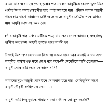
আসে।আর আয়ান সে তো ছাড়বার পাত্র নয়।সে আয়ুসীকে কোলে তুলে নিয়ে
খাটের উপর বসায়।আয়ুসীর হাত পা ঠান্ডা হয়ে যায়।এদিকে আয়ান আয়ুসী
গালে হাত রাখে।আয়ানের ঠোঁট আস্তে আস্তে আয়ুসীর ঠোঁটের দিকে এগিয়ে
যায়।আয়ুসী চোখ বন্ধ করে নেয়।
হঠাৎ আয়ুসী ধাক্কা খেয়ে মাটিতে পড়ে যায়।চেয়ে দেখে আয়ান হাসছে।কিন্তু
হাসিটা অন্যরকম।আয়ুসী বুঝতে পারে না কী হল।
নিজেই উঠে পরে।আয়ানকে জিজ্ঞাসা করতে যাবে তার আগেই আয়ান এসে
আয়ুসীর গালটা শক্ত করে চেপে ধরে বলে-কী ভেবেছিলে আমি তোমাকে—-।
আয়ুসী বোস আমি তোমাকে ভালোবাসি?
আয়ানের মুখে আয়ুসী বোস শুনে সে অবাক হয়ে যায়। যে কিছুদিন আগে
আয়ুসী চৌধুরী বলছিল সে এখন—-।
আয়ুসী-আমি কিছু বুঝতে পারছি না।আমি কী কোনো ভুল করেছি?