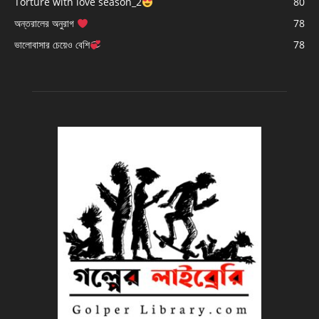
Torture with love season_2
80
অন্তরালের অনুরাগ
78
ভালোবাসার চেয়েও বেশি
78