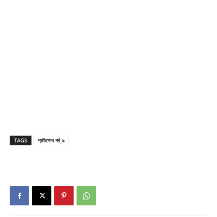
TAGS
প্রতিশোধ পর্ব_৯