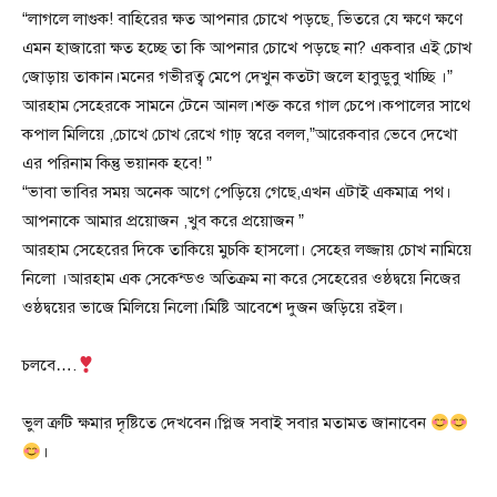
“লাগলে লাগুক! বাহিরের ক্ষত আপনার চোখে পড়ছে, ভিতরে যে ক্ষণে ক্ষণে
এমন হাজারো ক্ষত হচ্ছে তা কি আপনার চোখে পড়ছে না? একবার এই চোখ
জোড়ায় তাকান।মনের গভীরত্ব মেপে দেখুন কতটা জলে হাবুডুবু খাচ্ছি ।”
আরহাম সেহেরকে সামনে টেনে আনল।শক্ত করে গাল চেপে।কপালের সাথে
কপাল মিলিয়ে ,চোখে চোখ রেখে গাঢ় স্বরে বলল,”আরেকবার ভেবে দেখো
এর পরিনাম কিন্তু ভয়ানক হবে! ”
“ভাবা ভাবির সময় অনেক আগে পেড়িয়ে গেছে,এখন এটাই একমাত্র পথ।
আপনাকে আমার প্রয়োজন ,খুব করে প্রয়োজন ”
আরহাম সেহেরের দিকে তাকিয়ে মুচকি হাসলো। সেহের লজ্জায় চোখ নামিয়ে
নিলো ।আরহাম এক সেকেন্ডও অতিক্রম না করে সেহেরের ওষ্ঠদ্বয়ে নিজের
ওষ্ঠদ্বয়ের ভাজে মিলিয়ে নিলো।মিষ্টি আবেশে দুজন জড়িয়ে রইল।
চলবে….
ভুল ত্রুটি ক্ষমার দৃষ্টিতে দেখবেন।প্লিজ সবাই সবার মতামত জানাবেন
।