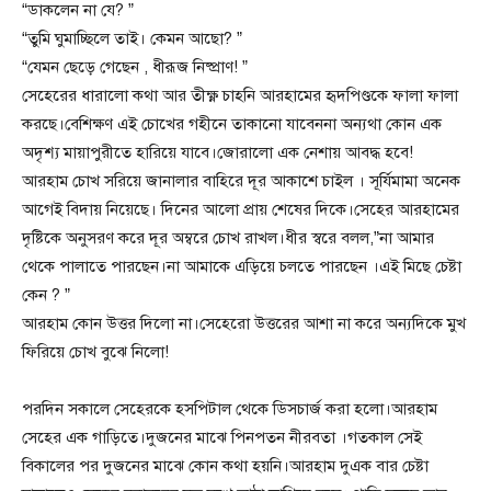
“ডাকলেন না যে? ”
“তুমি ঘুমাচ্ছিলে তাই। কেমন আছো? ”
“যেমন ছেড়ে গেছেন , ধীরূজ নিষ্প্রাণ! ”
সেহেরের ধারালো কথা আর তীক্ষ্ণ চাহনি আরহামের হৃদপিণ্ডকে ফালা ফালা
করছে।বেশিক্ষণ এই চোখের গহীনে তাকানো যাবেননা অন্যথা কোন এক
অদৃশ্য মায়াপুরীতে হারিয়ে যাবে।জোরালো এক নেশায় আবদ্ধ হবে!
আরহাম চোখ সরিয়ে জানালার বাহিরে দূর আকাশে চাইল । সূর্যিমামা অনেক
আগেই বিদায় নিয়েছে। দিনের আলো প্রায় শেষের দিকে।সেহের আরহামের
দৃষ্টিকে অনুসরণ করে দূর অম্বরে চোখ রাখল।ধীর স্বরে বলল,”না আমার
থেকে পালাতে পারছেন।না আমাকে এড়িয়ে চলতে পারছেন ।এই মিছে চেষ্টা
কেন ? ”
আরহাম কোন উত্তর দিলো না।সেহেরো উত্তরের আশা না করে অন্যদিকে মুখ
ফিরিয়ে চোখ বুঝে নিলো!
পরদিন সকালে সেহেরকে হসপিটাল থেকে ডিসচার্জ করা হলো।আরহাম
সেহের এক গাড়িতে।দুজনের মাঝে পিনপতন নীরবতা ।গতকাল সেই
বিকালের পর দুজনের মাঝে কোন কথা হয়নি।আরহাম দুএক বার চেষ্টা