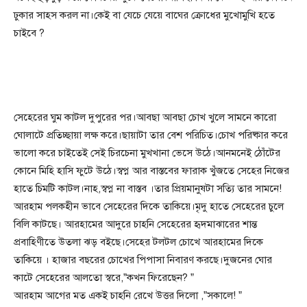
ঢুকার সাহস করল না।কেই বা যেচে যেয়ে বাঘের ক্রোধের মুখোমুখি হতে
চাইবে ?
সেহেরের ঘুম কাটল দুপুরের পর।আবছা আবছা চোখ খুলে সামনে কারো
ঘোলাটে প্রতিচ্ছায়া লক্ষ করে।ছায়াটা তার বেশ পরিচিত।চোখ পরিষ্কার করে
ভালো করে চাইতেই সেই চিরচেনা মুখখানা ভেসে উঠে।আনমনেই ঠোঁটের
কোনে মিহি হাসি ফুটে উঠে।স্বপ্ন আর বাস্তবের ফারাক খুঁজতে সেহের নিজের
হাতে চিমটি কাটল।নাহ,স্বপ্ন না বাস্তব ।তার প্রিয়মানুষটা সত্যি তার সামনে!
আরহাম পলকহীন ভাবে সেহেরের দিকে তাকিয়ে।মৃদু হাতে সেহেরের চুলে
বিলি কাটছে। আরহামের আদুরে চাহনি সেহেরের হৃদমাঝারের শান্ত
প্রবাহিণীতে উতলা ঝড় বইছে।সেহের টলটল চোখে আরহামের দিকে
তাকিয়ে । হাজার বছরের চোখের পিপাসা নিবারণ করছে।দুজনের ঘোর
কাটে সেহেরের আলতো স্বরে,”কখন ফিরেছেন? ”
আরহাম আগের মত একই চাহনি রেখে উত্তর দিলো ,”সকালে! ”