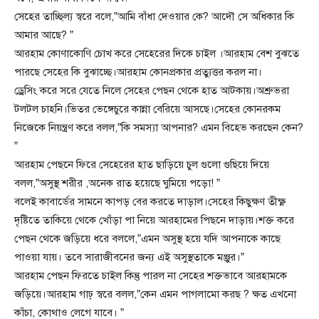
সেহের তাচ্ছিল্য স্বরে বলে,”আমি বাঁধা দেওয়ার কে? আদৌ সে অধিকার কি
আমার আছে? ”
আরহাম কোণাকোণি চোখ করে সেহেরের দিকে চাইল ।আরহাম বেশ বুঝতে
পারছে সেহের কি বুঝাচ্ছে।আরহাম কোনপ্রকার প্রত্যুত্তর করল না।
ড্রেসিং করে সরে যেতে নিলে সেহের পেছন থেকে হাত আটকায়।অশ্রুভরা
টলটল চাহনি।ভিতর ভেঙ্গেচুরে কান্না বেরিয়ে আসছে।সেহের কোনরকম
নিজেকে নিয়ন্ত্রণ করে বলল,”কি সমস্যা আপনার? এমন বিহেভ করছেন কেন?
”
আরহাম পেছনে ফিরে সেহেরের হাত ছাড়িয়ে চুল গুলো গুছিয়ে দিয়ে
বলল,”অসুস্থ শরীর ,অনেক রাত হয়েছে ঘুমিয়ে পড়ো! ”
বলেই কাবার্ডের সামনে কাপড় বের করতে দাড়াল।সেহের কিছুক্ষণ তীক্ষ্ণ
দৃষ্টিতে তাকিয়ে থেকে খোঁড়া পা নিয়ে আরহামের পিছনে দাড়ায়।শক্ত করে
পেছন থেকে জড়িয়ে ধরে বললে,”এমন অসুস্থ হয়ে যদি আপনাকে কাছে
পাওয়া যায়। তবে সারাজীবনের জন্য এই অসুস্থতাকে মঞ্জুর।”
আরহাম পেছন ফিরতে চাইল কিন্তু পারল না সেহের শক্তভাবে আরহামকে
জড়িয়ে।আরহাম গাঢ় স্বরে বলল,”কেন এমন পাগলামো করছ ? ক্ষত এখনো
কাঁচা, কোথাও লেগে যাবে। ”