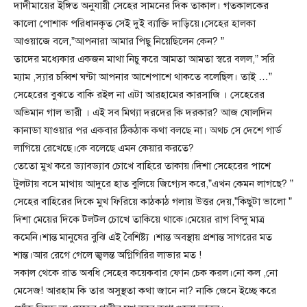
দাদীমায়ের ইঙ্গিত অনুযায়ী সেহের সামনের দিক তাকাল। গতকালকের
কালো পোশাক পরিধানকৃত সেই দুই ব্যাক্তি দাড়িয়ে।সেহের হালকা
আওয়াজে বলে,”আপনারা আমার পিছু নিয়েছিলেন কেন? ”
তাদের মধ্যেকার একজন মাথা নিচু করে আমতা আমতা স্বরে বলল,” সরি
ম্যাম ,স্যার চব্বিশ ঘণ্টা আপনার আশেপাশে থাকতে বলেছিল। তাই …”
সেহেরের বুঝতে বাকি রইল না এটা আরহামের কারসাজি । সেহেরের
অভিমান গাল ভারী । এই সব মিথ্যা দরদের কি দরকার? আজ ষোলদিন
কানাডা যাওয়ার পর একবার ঠিকঠাক কথা বলছে না। অথচ সে দেশে গার্ড
লাগিয়ে রেখেছে।কে বলেছে এমন কেয়ার করতে?
তেতো মুখ করে ড্যাবড্যাব চোখে বাহিরে তাকায়।দিশা সেহেরের পাশে
টুলটায় বসে মাথায় আদুরে হাত বুলিয়ে জিগ্যেস করে,”এখন কেমন লাগছে? ”
সেহের বাহিরের দিকে মুখ ফিরিয়ে কাঠকাঠ গলায় উত্তর দেয়,”কিছুটা ভালো ”
দিশা মেয়ের দিকে টলটল চোখে তাকিয়ে থাকে।মেয়ের রাগ বিন্দু মাত্র
কমেনি।শান্ত মানুষের বুঝি এই বৈশিষ্ট্য ।শান্ত অবস্থায় প্রশান্ত সাগরের মত
শান্ত।আর রেগে গেলে জ্বলন্ত অগ্নিগিরির লাভার মত !
সকাল থেকে রাত অবধি সেহের কয়েকবার ফোন চেক করল।নো কল ,নো
মেসেজ! আরহাম কি তার অসুস্থতা কথা জানে না? নাকি জেনে ইচ্ছে করে