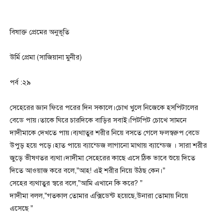
বিষাক্ত প্রেমের অনুভূতি
উর্মি প্রেমা (সাজিয়ানা মুনীর)
পর্ব :২৯
সেহেরের জ্ঞান ফিরে পরের দিন সকালে।চোখ খুলে নিজেকে হসপিটালের
বেডে পায়।তাকে ঘিরে চারদিকে বাড়ির সবাই।পিটপিট চোখে সামনে
দাদীমাকে দেখতে পায়।ব্যথাতুর শরীর নিয়ে বসতে গেলে ফলস্বরুপ বেডে
উপুড় হয়ে পড়ে।হাত পায়ে ব্যান্ডেজ লাগানো মাথায় ব্যান্ডেজ । সারা শরীর
জুড়ে ভীষণতর ব্যথা।দাদীমা সেহেরের কাছে এসে ঠিক ভাবে শুয়ে দিতে
দিতে আওয়াজ করে বলে,”আহ! এই শরীর নিয়ে উঠছ কেন।”
সেহের ব্যথাতুর স্বরে বলে,”আমি এখানে কি করে? ”
দাদীমা বলল,”গতকাল তোমার এক্সিডেন্ট হয়েছে,উনারা তোমায় নিয়ে
এসেছে ”