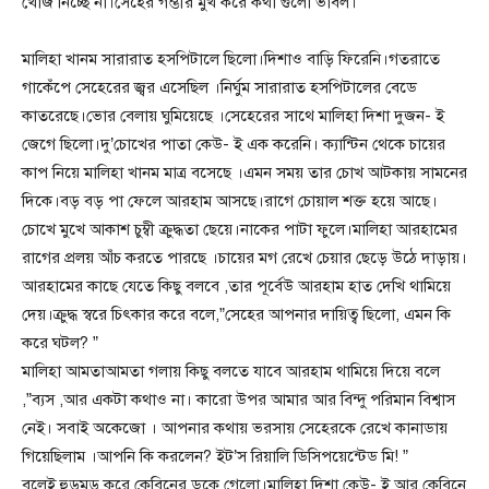
খোঁজ নিচ্ছে না।সেহের গম্ভীর মুখ করে কথা গুলো ভাবল।
মালিহা খানম সারারাত হসপিটালে ছিলো।দিশাও বাড়ি ফিরেনি।গতরাতে
গাকেঁপে সেহেরের জ্বর এসেছিল ।নির্ঘুম সারারাত হসপিটালের বেডে
কাতরেছে।ভোর বেলায় ঘুমিয়েছে ।সেহেরের সাথে মালিহা দিশা দুজন- ই
জেগে ছিলো।দু’চোখের পাতা কেউ- ই এক করেনি। ক্যান্টিন থেকে চায়ের
কাপ নিয়ে মালিহা খানম মাত্র বসেছে ।এমন সময় তার চোখ আটকায় সামনের
দিকে।বড় বড় পা ফেলে আরহাম আসছে।রাগে চোয়াল শক্ত হয়ে আছে।
চোখে মুখে আকাশ চুম্বী ক্রুদ্ধতা ছেয়ে।নাকের পাটা ফুলে।মালিহা আরহামের
রাগের প্রলয় আঁচ করতে পারছে ।চায়ের মগ রেখে চেয়ার ছেড়ে উঠে দাড়ায়।
আরহামের কাছে যেতে কিছু বলবে ,তার পূর্বেউ আরহাম হাত দেখি থামিয়ে
দেয়।ক্রুদ্ধ স্বরে চিৎকার করে বলে,”সেহের আপনার দায়িত্ব ছিলো, এমন কি
করে ঘটল? ”
মালিহা আমতাআমতা গলায় কিছু বলতে যাবে আরহাম থামিয়ে দিয়ে বলে
,”ব্যস ,আর একটা কথাও না। কারো উপর আমার আর বিন্দু পরিমান বিশ্বাস
নেই। সবাই অকেজো । আপনার কথায় ভরসায় সেহেরকে রেখে কানাডায়
গিয়েছিলাম ।আপনি কি করলেন? ইট’স রিয়ালি ডিসিপয়েন্টেড মি! ”
বলেই হুড়মুড় করে কেবিনের ডুকে গেলো।মালিহা দিশা কেউ- ই আর কেবিনে