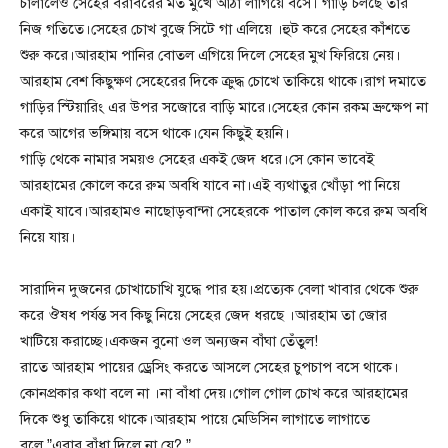
চালালেও সেহের বরাবরের মত মুখে আঠা লাগিয়ে বসে। গাড়ি চলছে তার
নিজ গতিতে।সেহের চোখ বুজে সিটে গা এলিয়ে ।হুট করে সেহের কাঁশতে
শুরু করে।আরহাম পানির বোতল এগিয়ে দিলে সেহের মুখ ফিরিয়ে নেয়।
আরহাম বেশ কিছুক্ষণ সেহেরের দিকে ক্রুদ্ধ চোখে তাকিয়ে থাকে।রাগ দমাতে
গাড়ির স্টিয়ারিং এর উপর সজোরে বাড়ি মারে।সেহের কোন রকম ভ্রুক্ষেপ না
করে আগের ভঙ্গিমায় বসে থাকে।যেন কিছুই হয়নি।
গাড়ি থেকে নামার সময়ও সেহের একই জেদ ধরে।সে কোন ভাবেই
আরহামের কোলে করে রুম অবধি যাবে না।এই ব্যথাতুর খোঁড়া পা নিয়ে
একাই যাবে।আরহামও নাছোড়বান্দা সেহেরকে পাতাল কোল করে রুম অবধি
নিয়ে যায়।
সারাদিন দুজনের চোখাচোখি যুদ্ধে পার হয়।প্রত্যেক বেলা খাবার থেকে শুরু
করে ঔষধ পর্যন্ত সব কিছু নিয়ে সেহের জেদ ধরছে ।আরহাম তা জোর
খাটিয়ে করাচ্ছে।একজন বুনো ওল অন্যজন বাঁঘা তেঁতুল!
রাতে আরহাম পায়ের ড্রেসিং করতে আসলে সেহের চুপচাপ বসে থাকে।
কোনপ্রকার কথা বলে না ।না বাঁধা দেয়।গোল গোল চোখ করে আরহামের
দিকে শুধু তাকিয়ে থাকে।আরহাম পায়ে মেডিসিন লাগাতে লাগাতে
বলে,”এবার বাঁধা দিলে না যে? ”