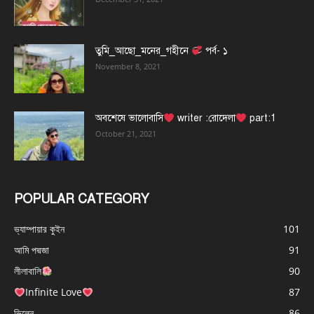
তুমি_আছো_মনের_গহীনে
পর্ব- ১
November 8, 2021
অবশেষে ভালোবাসি
writer :রোদেলা
part:1
October 21, 2021
POPULAR CATEGORY
ভ্যাম্পায়ার কুইন
101
আমি পদ্মজা
91
লীলাবালি
90
Infinite Love
87
ভিলেন
86