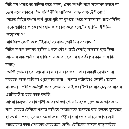
মিহি মন খারাপের ভঙ্গিমা করে বলল,”এসব আপনি বলে স্মবোধন চলবে না
,তুমি বলে ডাকবে ।”আপনি” ইট’স সাউন্ডস ওল্ডি ওল্ডি ,ইউ নো ! ”
সেহের মিহির কথার অর্থ পুরোপুরি না বুঝতে পেরে ফ্যালফ্যাল চোখে মিহির
দিকে তাকিয়ে থাকে।আরহাম আওয়াজ করে বলে,”মিহি ,ডিড ইউ মিন
‘সম্বোধন’ ?”
মিহি জিভ কেটে বলে,””ইয়াহ! স্মবোধন,আই মিন সম্বোধন ”
মিহির কথায় হল ঘর হাসির গুঞ্জনে কেঁপে উঠে।সবাই আড্ডায় ব্যস্ত দিশা
আড্ডার এক পর্যায় মিহি জিগ্যেস করে ,”তো মিহি বর্তমানে কানাডায় কি
করছ? ”
“আন্টি তোমরা তো জানো মা মারা যাবার পর । বাবা একাই দেখাশোনা
করেছে।আজ আমি যা শুধুই বাবা জন্য । বাবার শরীরটাও ইদানীং ভালো
যাচ্ছেনা । স্টাডি কমপ্লিট করে ,বর্তমানে সাইকিয়াটিস্ট।বাবার চেম্বারে বাবার
এ্যাসিস্টেন্ড হয়ে কাজ করছি!”
আরো কিছুক্ষণ সবাই গল্প করে।আড্ডা শেষে মিহিকে ফ্রেশ হতে তার রুমে
যায়।সেহের টেবিলে খাবার লাগিয়ে আরহামকে ডাকতে যায়।রুমের ঢুকতেই
হাতে টান পড়ে।সেহের চমকালেও বিন্দু মাত্র ঘাবড়ায় না।সে জানে এটা
আরহামের কাজ।আরহাম সেহেরকে ড্রেসিং টেবিলের সামনে দাড় করিয়ে