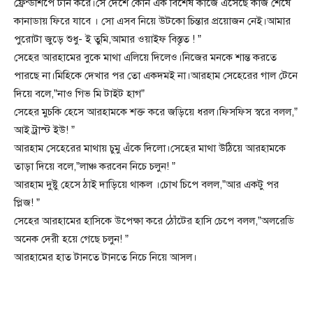
ফ্রেন্ডশিপে টার্ন করে।সে দেশে কোন এক বিশেষ কাজে এসেছে কাজ শেষে
কানাডায় ফিরে যাবে । সো এসব নিয়ে উটকো চিন্তার প্রয়োজন নেই।আমার
পুরোটা জুড়ে শুধু- ই তুমি,আমার ওয়াইফ বিস্তৃত ! ”
সেহের আরহামের বুকে মাথা এলিয়ে দিলেও।নিজের মনকে শান্ত করতে
পারছে না।মিহিকে দেখার পর তো একদমই না।আরহাম সেহেরের গাল টেনে
দিয়ে বলে,”নাও গিভ মি টাইট হাগ”
সেহের মুচকি হেসে আরহামকে শক্ত করে জড়িয়ে ধরল।ফিসফিস স্বরে বলল,”
আই ট্রাস্ট ইউ! ”
আরহাম সেহেরের মাথায় চুমু এঁকে দিলো।সেহের মাথা উঠিয়ে আরহামকে
তাড়া দিয়ে বলে,”লাঞ্চ করবেন নিচে চলুন! ”
আরহাম দুষ্টু হেসে ঠাই দাড়িয়ে থাকল ।চোখ চিপে বলল,”আর একটু পর
প্লিজ! ”
সেহের আরহামের হাসিকে উপেক্ষা করে ঠোঁটের হাসি চেপে বলল,”অলরেডি
অনেক দেরী হয়ে গেছে চলুন! ”
আরহামের হাত টানতে টানতে নিচে নিয়ে আসল।