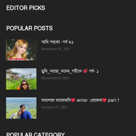
EDITOR PICKS
POPULAR POSTS
আমি পদ্মজা -পর্ব ৯১
December 31, 2021
তুমি_আছো_মনের_গহীনে
পর্ব- ১
November 8, 2021
অবশেষে ভালোবাসি
writer :রোদেলা
part:1
October 21, 2021
POPULAR CATEGORY