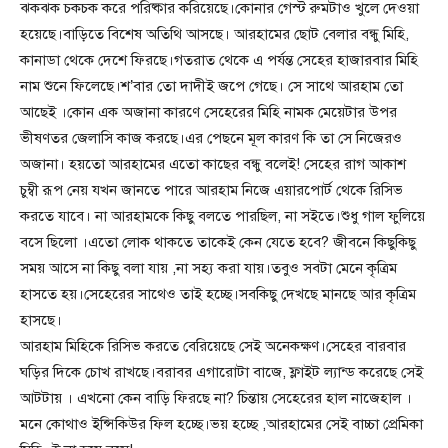
ঝকঝক চকচক করে পরিষ্কার করিয়েছে।কোনার গেস্ট রুমটাও খুলে দেওয়া
হয়েছে।বাড়িতে বিশেষ অতিথি আসছে। আরহামের ছোট বেলার বন্ধু মিহি,
কানাডা থেকে দেশে ফিরছে।গতরাত থেকে এ পর্যন্ত সেহের হাজারবার মিহি
নাম শুনে ফিলেছে।শ’বার তো দাদীই জপে গেছে। সে সাথে আরহাম তো
আছেই ।কোন এক অজানা কারণে সেহেরের মিহি নামক মেয়েটার উপর
ভীষণতর জেলাসি কাজ করছে।এর পেছনে মূল কারণ কি তা সে নিজেরও
অজানা। হয়তো আরহামের এতো কাছের বন্ধু বলেই! সেহের রাগ আকাশ
চুম্বী রূপ নেয় যখন জানতে পারে আরহাম নিজে এয়ারপোর্ট থেকে রিসিভ
করতে যাবে। না আরহামকে কিছু বলতে পারছিল, না সইতে।শুধু গাল ফুলিয়ে
বসে ছিলো ।এতো লোক থাকতে তাকেই কেন যেতে হবে? জীবনে কিছুকিছু
সময় আসে না কিছু বলা যায় ,না সহ্য করা যায়।তবুও সবটা মেনে কৃত্রিম
হাসতে হয়।সেহেরের সাথেও তাই হচ্ছে।সবকিছু দেখছে মানছে আর কৃত্রিম
হাসছে।
আরহাম মিহিকে রিসিভ করতে বেরিয়েছে সেই অনেকক্ষণ।সেহের বারবার
ঘড়ির দিকে চোখ রাখছে।বরাবর এগারোটা বাজে, ফ্লাইট ল্যান্ড করেছে সেই
আটটায় । এখনো কেন বাড়ি ফিরছে না? চিন্তায় সেহেরের হাল নাজেহাল ।
মনে কোথাও ইন্সিকিউর ফিল হচ্ছে।ভয় হচ্ছে ,আরহামের সেই বাচ্চা প্রেমিকা