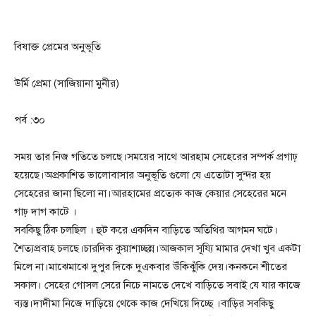
বিষাক্ত প্রেমের অনুভূতি
উর্মি প্রেমা (সাজিয়ানা মুনীর)
পর্ব :৩০
সময় তার নিজ গতিতে চলছে।সময়ের সাথে আরহাম সেহেরের সম্পর্ক প্রগাঢ়
হয়েছে।অপ্রকাশিত ভালোবাসার অনুভূতি গুলো যে এতোটা সুন্দর হয়
সেহেরের জানা ছিলো না।আরহামের প্রত্যেক কাজ কেয়ার সেহেরের মনে
গাঢ় দাগ কাটে ।
সবকিছু ঠিক চলছিল । হুট করে একদিন বাড়িতে অতিথির আগমন ঘটে।
শৈত্যপ্রবাহ চলছে।চারদিক কুয়াশাচ্ছন্ন।আজকাল সূয্যি মামার দেখা খুব একটা
মিলে না।মাঝেমাঝে দুপুর দিকে দুএকবার উঁকিঝুঁকি দেয়।কনকনে শীতের
সকাল। সেহের গোসল সেরে নিচে নামতে দেখে বাড়িতে সবাই যে যার কাজে
ব্যস্ত।দাদীমা নিজে দাড়িয়ে থেকে কাজ দেখিয়ে দিচ্ছে ।বাড়ির সবকিছু