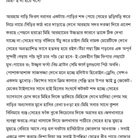
মিহি- ই না হয়ে বসে!
আরহাম বাড়ি ফিরল বরাবর একটায়।গাড়ির শব্দ পেয়ে সেহের তড়িঘড়ি করে
নিচে নামে।সিড়ির কাঠ ধরে দাড়াতে দেখে আরহাম সদর দরজা দিয়ে প্রবেশ
করছে।পেছনে হয়তো মিহি আরহামের উচ্চতার কারণে তাকে ঠিক দেখা
যাচ্ছে না।সেহের ঘাড় বাঁকিয়ে উঁচু করে চাইল।মিহি নামক মেয়েটিকে দেখে
সেহের অপ্রত্যাশিত ভাবে হতভম্ব হয়ে রইল।উঁচা লম্বা স্লিম গড়নের এক অপূর্ব
সুন্দরী।লম্বায় পাঁচ ফুট চার পাঁচ তো হবে- ই।মেদহীন স্লিম ফিগার।লম্বাটে
মুখ।গায়ের রং উজ্জ্বল ফর্সা।বিচ ব্রাউন সেমি কার্ল চুলগুলো পিঠ অবধি।
পোশাকআশাক সাজসজ্জা দেখে মনে হচ্ছে হলিউড হিরোইন।ড্রেসিং সেন্সও
একদম তুখোড়। জিন্সের সাথে ক্রিম কালার গেঞ্জি তার উপর স্কাই ব্লু জেকেট।
মেঝের টাইলসের সাথে হাই হিলের সংঘর্ষে কটকট শব্দ হচ্ছে।সেহের
ড্যাবড্যাব চোখ করে মিহির দিকে তাকিয়ে।মিহিকে দেখে মালিহা বেগম সহ
বাড়ির অন্যসবার মুখে হাসির রেখা চওড়া হয়।মিহি সবার সাথে কুশল
বিনিময়ে ব্যস্ত।সেহের ফাঁক বুঝে কিচেনের দিকে অগ্রসর হয়।জলখাবারে
ব্যবস্থা করতে।লতা খালাকে দিয়ে জলখাবার পাঠিয়ে সেহের হাত মুছতে
মুছতে বেরিয়ে আসে।বড় হল ঘরটায় হাসিঠাট্টার জোরদার আওয়াজ । সবাই
একত্রে গল্প করছে।দিশা,লিয়া সহ সবাই উপস্থিত! সেহের ধীর পায়ে সোফার