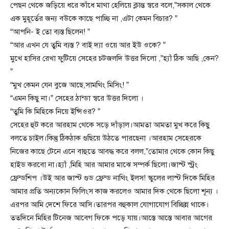
পেছন থেকে জড়িয়ে ধরে কাঁধে মাথা হেলিয়ে ক্লান্ত স্বরে বলে,”সকাল থেকে
এক মুহূর্তের জন্য বউকে কাছে পাচ্ছি না ,এটা কেমন বিচার? ”
“আপনি- ই তো ব্যস্ত ছিলেন! ”
“আর এখন যে তুমি ব্যস্ত ? বাই দ্যা ওয়ে আর ইউ ওকে? ”
মুখে হাসির রেখা ফুটিয়ে সেহের চটজলদি উত্তর দিলো ,”হ্যাঁ ঠিক আছি ,কেন?
”
“মুখ কেমন যেন বুজে আছে,সামথিং মিসিং! ”
“এমন কিছু না।” সেহের ঠান্ডা স্বরে উত্তর দিলো ।
“তুমি কি মিহিকে নিয়ে ইন্সিওর? ”
সেহের হুট করে আরহাম থেকে সড়ে দাঁড়াল।আমতা আমতা মুখ করে কিছু
বলতে চাইল।কিন্তু ঠিকঠাক গুছিয়ে উঠতে পারছেনা ।আরহাম সেহেরকে
নিজের কাছে টেনে এনে বাহুতে আবদ্ধ করে বলল,”তোমার থেকে কোন কিছু
হাইড করবো না।হ্যাঁ ,মিহি আর আমার মাঝে সম্পর্ক ছিলো।জাস্ট স্ট্রং
ফ্রেন্ডশিপ ।উই আর জাস্ট গুড ফ্রেন্ড নাথিং ইলস! স্কুলের লাস্ট দিকে মিহির
আমার প্রতি অন্যকোন ফিলিংস কাজ করলেও আমার দিক থেকে ছিলো শূন্য ।
এরপর আমি দেশে ফিরে আসি।তারপর বহুকাল যোগাযোগ বিচ্ছিন্ন থাকে।
ততদিনে মিহির টিনেজ আবেগ ফিকে পড়ে যায়।আস্তে আস্তে আবার আগের