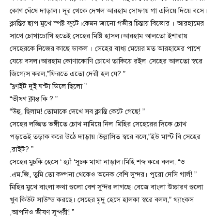
কোণ ঘেঁষে দাড়াল। দূর থেকে দেখল আরহাম সোফায় গা এলিয়ে দিয়ে বসে।
ক্লান্তির ছাপ মুখে স্পষ্ট ফুটে।কেমন জানো গভীর চিন্তায় বিভোর । আরহামের
সাথে চোখাচোখি হতেই সেহের মিষ্টি হাসল।আরহাম আলতো ইশারায়
সেহেরকে নিজের কাছে ডাকল । সেহের বাধ্য মেয়ের মত আরহামের পাশে
যেয়ে বসল।আরহাম কোণাকোণি চোখে তাকিয়ে রইল।সেহের আলতো স্বরে
জিগ্যেস করল,”ফিরতে এতো দেরী হল যে? ”
“ফ্লাইট দুই ঘন্টা ডিলে ছিলো ”
“ভীষণ ক্লান্ত কি ? ”
“উহু, ছিলাম! তোমাকে দেখে সব ক্লান্তি কেটে গেছে! ”
সেহের লজ্জিত ভঙ্গীতে চোখ নামিয়ে নিল।মিহির সেহেরের দিকে চোখ
পড়তেই তড়াক করে উঠে দাড়ায়।উল্লাসিত স্বরে বলে,”ইউ মাস্ট বি সেহের
,রাইট? ”
সেহের মুচকি হেসে ‘ হ্যাঁ ‘সূচক মাথা নাড়াল।মিহি শব্দ করে বলল, “ও
.এম.জি, তুমি তো কল্পনা থেকেও অনেক বেশি সুন্দর। পুরো দেসি গার্ল! ”
মিহির মুখে বাংলা কথা গুলো বেশ সুন্দর লাগছে।বেজে বাংলা উচ্চারণ গুলো
খুব কিউট সাউন্ড করছে। সেহের মৃদু হেসে হালকা স্বরে বলল,” থ্যাংকস
,আপনিও ভীষণ সুন্দরী! ”