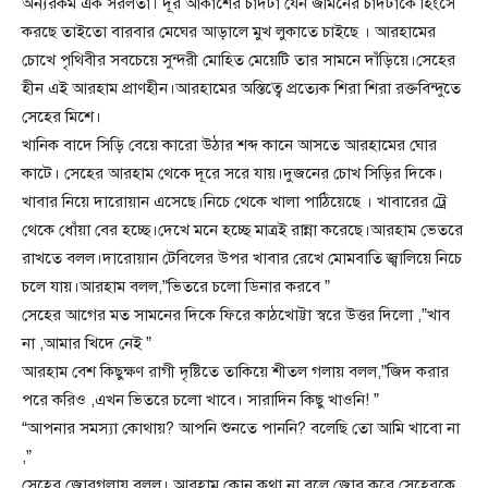
অন্যরকম এক সরলতা। দূর আকাশের চাঁদটা যেন জমিনের চাঁদটাকে হিংসে
করছে তাইতো বারবার মেঘের আড়ালে মুখ লুকাতে চাইছে । আরহামের
চোখে পৃথিবীর সবচেয়ে সুন্দরী মোহিত মেয়েটি তার সামনে দাঁড়িয়ে।সেহের
হীন এই আরহাম প্রাণহীন।আরহামের অস্তিত্বে প্রত্যেক শিরা শিরা রক্তবিন্দুতে
সেহের মিশে।
খানিক বাদে সিড়ি বেয়ে কারো উঠার শব্দ কানে আসতে আরহামের ঘোর
কাটে। সেহের আরহাম থেকে দূরে সরে যায়।দুজনের চোখ সিড়ির দিকে।
খাবার নিয়ে দারোয়ান এসেছে।নিচে থেকে খালা পাঠিয়েছে । খাবারের ট্রে
থেকে ধোঁয়া বের হচ্ছে।দেখে মনে হচ্ছে মাত্রই রান্না করেছে।আরহাম ভেতরে
রাখতে বলল।দারোয়ান টেবিলের উপর খাবার রেখে মোমবাতি জ্বালিয়ে নিচে
চলে যায়।আরহাম বলল,”ভিতরে চলো ডিনার করবে ”
সেহের আগের মত সামনের দিকে ফিরে কাঠখোট্টা স্বরে উত্তর দিলো ,”খাব
না ,আমার খিদে নেই ”
আরহাম বেশ কিছুক্ষণ রাগী দৃষ্টিতে তাকিয়ে শীতল গলায় বলল,”জিদ করার
পরে করিও ,এখন ভিতরে চলো খাবে। সারাদিন কিছু খাওনি! ”
“আপনার সমস্যা কোথায়? আপনি শুনতে পাননি? বলেছি তো আমি খাবো না
,”
সেহের জোরগলায় বলল। আরহাম কোন কথা না বলে জোর করে সেহেরকে