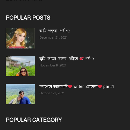
POPULAR POSTS
আমি পদ্মজা -পর্ব ৯১
December 31, 2021
তুমি_আছো_মনের_গহীনে
পর্ব- ১
November 8, 2021
অবশেষে ভালোবাসি
writer :রোদেলা
part:1
October 21, 2021
POPULAR CATEGORY