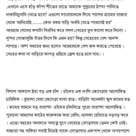
,এখানে এসে হাঁড় কাঁপা শীতের রা্তে আমাকে পুকুরের ঠান্ডা পানিতে
নাকানিচুবানি খেতে হবে? এগুলো দারোয়ানকে দিয়ে পাশের গ্রামের বাজার
থেকে আনিয়েছি …….কোন রকম বাড়ি অবধি যেতে পারলেই হয়”
আরহাম শেষের কথাটা বিরবির করে বলল।সেহের মুখ কালো করে নিলো ।
সুন্দর সোজাসুজি উত্তর দিলে কি এমন হয়? কিন্তু সেহেরের বেশ আনন্দ
লাগছে। অল্প সময়ের জন্য হলেও আরহামকে বেশ জব্দ করতে পেরেছে ।
সেহের কথা না বাড়িয়ে কাপড় গুছিয়ে ফ্রেশ হতে চলে যায়। ।
বিশাল আকাশে ইয়া বড় এক চাঁদ । চাঁদের এক ফালি জ্যোৎস্নায় আলোকিত
চারিদিক । কুয়াশা ঘেরা জ্যোৎস্না মাখা রাত। বাড়িটা অনেকটা স্কুল রুমের মত
। রুমের সামনে বড় বারান্দা ।চাঁদের চাঁদনিতে পুরো বারান্দা আলোকিত ।
পুরানো আমলের কাঠের কারুকাজ করা রেলিং।হালকা ছোঁয়াতে নড়বড় করে
। এতো বছরের অনাদরে অযত্নে ঘুণে খেয়েছে।দোতালায় তেমন কেউ নেই।
বাচ্চারা সহ বাকিরা সবাই নিচেই থাকে।দোতালার একপাশ থেকে অপরপাশে