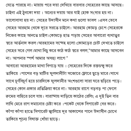
যেতে পারছে না। মায়ায় পরে দয়া দেখিয়ে বারবার সেহেরের কাছে আসছে।
চাইনা এই ঠুনকো দয়া । অন্যের দয়ায় আর যাই হোক সংসার হয় না।
ভালোবাসা হয় না। সেহের উদাসীন মনে কথা গুলো ভাবল ।এসব ভেবে
সেহের আরহাম থেকে দূরে সরতে চাইলে। আরহাম কোমড় চেপে সেহেরকে
নিজের কাছে আনতে চাইল।কোমড়ে হাত পড়ায় সেহের আবারো ব্যথাতুর
স্বরে আর্তনাদ করল।আরহামের সন্দেহ হলো।কোমড়ের চোট দেখতে চাইলে
সেহের সরে গেল।মাথা নিচু করে কাঠ কাঠ স্বরে বলল,”আমার কাছে আসবেন
না। আপনার স্পর্শ আমার অসহ্য লাগে ”
আবারো আরহামের মাথা বিগড়ে যায় । সেহেরের দিকে রক্তচক্ষু করে
তাকিয়ে ।পাশের বড় মাটির ফুলদানীটা সজোরে ফ্লোরে ছুড়ে মারে।সাথে
সাথে চূর্ণবিচূর্ণ হয়ে চারদিকে ফুলদানীর অংশগুলো সারা ঘরে ছড়িয়ে পড়ে।
সেহের কোন প্রকার প্রতিক্রিয়া করে না। আরহাম রাগে বড়বড় পা ফেলে
রুমের বাহিরে চলে যায়। বারান্দায় দাড়িয়ে কাঠের রেলিং এ দুই তিন বার
লাথি মেরে রাগ দমানোর চেষ্টা করে ।পকেট থেকে সিগারেট বের করে।
কাঁপা কাঁপা হাতে সিগারেট জ্বালিয়ে দূর আকাশের পানে উদাসীন চোখে
তাকিয়ে শূন্যে বিষাক্ত ধোঁয়া ছাড়ে।