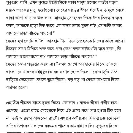
পুকুরের পানি ,এখন বুঝছে টাইটানিকে থাকা মানুষ গুলোর কতটা যন্ত্রণা
দায়ক ভয়ংকর মৃত্যু হয়েছিলো। সেহের ঘাড়ের উপর শুয়েই হাত মুখে লেগে
থাকা কাদা ঝাড়তে শুরু করে।আরহাম সেহেরের দিকে শুয়ে তিরস্কার স্বরে
বলল,”আমাকে ছাড়া ঠিক ভাবে এক কদম চলার মুরদ নাই ,সে নাকি আবার
আমাকে ছাড়া বাঁচতে পারবে! ”
সেহের মুখ ভেংচি কাটল। আরহাম টান দিয়ে সেহেরকে নিজের কাছে আনে।
নিজের সাথে মিশিয়ে শক্ত করে গাল চেপে বলল কাঠখোট্টা স্বরে বকে ,”কি
আমাকে ভালোবাসো না? আমাকে ছাড়া বাঁচতে পারবে? ”
সেহের কোন প্রত্যুত্তর করল না। টলমল চোখে আরহামের দিকে তাকিয়ে
থাকে। চোখ জলে টইটুম্বুর।আরহাম গাল ছেড়ে দিলো ।সোজাসুজি উঠে
দাড়িয়ে সেহেরকে কোলে তুলে নিলো। বড় বড় পা ফেলে আশ্রমের দিকে
অগ্রসর হলো।
এই তীব্র শীতের রাতে দুজন ভিজে একাকার । রাতও ভীষণ গভীর হয়ে
এসেছে। এতো রাতে সেহেরকে নিয়ে এই গ্রাম্য পথে বের হওয়া ঠিক হবে
না।তাই আরহাম আজকের রাতটা এখানে কাটানোর সিদ্ধান্ত নেয়।দোতলা
বাড়ির উপরের এক স্টোররুমের পাশের কামরাটা খালি। দুপুরের দিকে