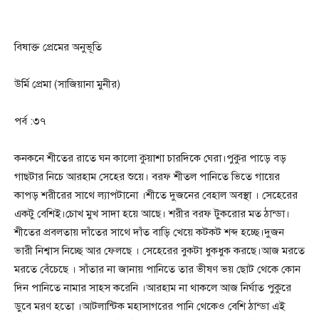
বিষাক্ত প্রেমের অনুভূতি
উর্মি প্রেমা (সাজিয়ানা মুনীর)
পর্ব :৩৭
কনকনে শীতের রাতে ঘন কালো কুয়াশা চারদিকে ঘেরা।পুকুর পাড়ে বড়
গাছটার নিচে আরহাম সেহের শুয়ে। বরফ শীতল পানিতে ভিতে গায়ের
কাপড় শরীরের সাথে ল্যাপটানো ।শীতে দুজনের বেহাল অবস্থা । সেহেরের
একটু বেশিই।চোখ মুখ সাদা হয়ে আছে। শরীর বরফ টুকরোর মত ঠান্ডা।
শীতের প্রবলতায় দাঁতের সাথে দাঁত বাড়ি খেয়ে কটকট শব্দ হচ্ছে।দুজন
ভারী নিশ্বাস নিচ্ছে আর ফেলছে । সেহেরের বুকটা ধুকধুক করছে।আজ মরতে
মরতে বেঁচেছে । সাঁতার না জানায় পানিতে তার ভীষণ ভয় ছোট থেকে কোন
দিন পানিতে নামার সাহস করেনি ।আরহাম না থাকলে আজ নির্ঘাত পুকুরে
ডুবে মরণ হতো ।আটলান্টিক মহাসাগরের পানি থেকেও বেশি ঠান্ডা এই