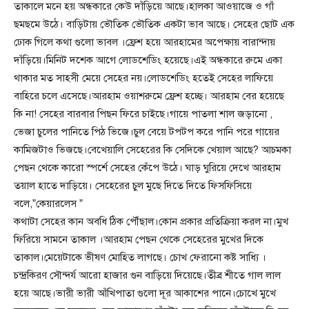
তাকালে মনে হয় অন্ধকারে কেউ দাঁড়িয়ে আছে।হালকা আওয়াজে ও গাঁ
ছমছমে উঠে। বাড়িটায় ভৌতিক ভৌতিক একটা ভাব আছে। সেহের ছোট এক
ঢোক গিলে কথা গুলো ভাবল ।ফ্রেশ হয়ে আরহামের অপেক্ষায় বারান্দায়
দাঁড়িয়ে।মিনিট দশেক আগে লোডশেডিং হয়েছে।এই অন্ধকারে রুমে একা
থাকার মত সাহসী মেয়ে সেহের নয়।লোডশেডিং হতেই সেহের লাফিয়ে
বাহিরে চলে এসেছে।আরহাম ওয়াশরুমে ফ্রেশ হচ্ছে। আরহাম বের হয়েছে
কি না! সেহের বারবার পিছন ফিরে চাইছে।গায়ে পাতলা শাল জড়ানো ,
ভেজা চুলের পানিতে পিঠ ভিজে।চুল বেয়ে টপটপ করে পানি পরে গায়ের
কামিজটাও ভিজছে।বেখেয়ালি সেহেরের কি সেদিকে খেয়াল আছে? আচমকা
পেছন থেকে কারো স্পর্শে সেহের কেঁপে উঠে। ঘাড় ঘুরিয়ে দেখে আরহাম
তয়াল হাতে দাড়িয়ে। সেহেরের চুল মুছে দিতে দিতে ফিসফিসিয়ে
বলে,”কেয়ারলেস ”
কথাটা সেহের কান অবধি ঠিক পৌঁছাল।কোন প্রকার প্রতিক্রিয়া করল না।মুখ
ফিরিয়ে সামনে তাকাল ।আরহাম পেছন থেকে সেহেরের মুখের দিকে
তাকাল।মেয়েটাকে ভীষণ মোহিত লাগছে। চোখ ফেরানো কষ্ট সাধ্যি ।
চন্দ্রকিরণ সৌন্দর্য আরো হাজার গুন বাড়িয়ে দিয়েছে।তীব্র শীতে গাল লাল
হয়ে আছে।ভারী ভারী আঁখিপাতা গুলো দূর আকাশের পানে।চোখে মুখে