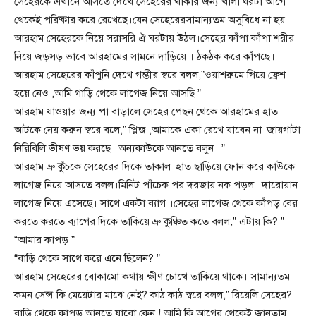
সেহেরকে এখানে আসতে দেখে সেহেরের থাকার জন্য খালা ঘরটা আগে
থেকেই পরিষ্কার করে রেখেছে।যেন সেহেরেরসামান্যতম অসুবিধে না হয়।
আরহাম সেহেরকে নিয়ে সরাসরি ঐ ঘরটায় উঠল।সেহের কাঁপা কাঁপা শরীর
নিয়ে জড়সড় ভাবে আরহামের সামনে দাড়িয়ে । ঠকঠক করে কাঁপছে।
আরহাম সেহেরের কাঁপুনি দেখে গম্ভীর স্বরে বলল,”ওয়াশরুমে গিয়ে ফ্রেশ
হয়ে নেও ,আমি গাড়ি থেকে লাগেজ নিয়ে আসছি ”
আরহাম যাওয়ার জন্য পা বাড়ালে সেহের পেছন থেকে আরহামের হাত
আটকে নেয় করুন স্বরে বলে,” প্লিজ ,আমাকে একা রেখে যাবেন না।জায়গাটা
নিরিবিলি ভীষণ ভয় করছে। অন্যকাউকে আনতে বলুন। ”
আরহাম ভ্রু কুঁচকে সেহেরের দিকে তাকাল।হাত ছাড়িয়ে ফোন করে কাউকে
লাগেজ নিয়ে আসতে বলল।মিনিট পাঁচেক পর দরজায় নক পড়ল। দারোয়ান
লাগেজ নিয়ে এসেছে। সাথে একটা ব্যাগ ।সেহের লাগেজ থেকে কাঁপড় বের
করতে করতে ব্যাগের দিকে তাকিয়ে ভ্রু কুঞ্চিত কতে বলল,” এটায় কি? ”
“আমার কাপড় ”
“বাড়ি থেকে সাথে করে এনে ছিলেন? ”
আরহাম সেহেরের বোকামো কথায় ক্ষীণ চোখে তাকিয়ে থাকে। সামান্যতম
কমন সেন্স কি মেয়েটার মাঝে নেই? কাঠ কাঠ স্বরে বলল,” রিয়েলি সেহের?
বাড়ি থেকে কাপড় আনতে যাবো কেন ! আমি কি আগের থেকেই জানতাম