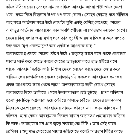
কাঁধে উঠিয়ে নেয়। সেহের নামতে চাইলে আরহাম আরো শক্ত ভাবে চেপে
ধরে। রুমে নিয়ে বিছানার উপর ধপ করে ফেলে। সেহের কোমড় ধরে বাঁকিয়ে
আহ করে আর্তনাদ করে উঠে।ব্যথাটা বুঝি একটু বেশিই লেগেছে! সেহের
ব্যথাতুর আর্তনাদ আরহামের কান অবধি পৌঁছায় না।আরহাম ভয়ংকর রেগে।
সেহের কিছু বলার জন্য মুখ খুলবে তার পূর্বেই আরহাম চিৎকার করে বলতে
শুরু করে,”চুপ একদম চুপ! আর একটাও আওয়াজ নাহ।”
আরহামের হুংকারে সেহের কেঁপে উঠে । জড়সড় ভাবে বসে থাকে।আরহাম
খাবার সার্ভ করে খেতে বললে সেহের ত্যাড়ামো করে হাত গুটিয়ে বসে
থাকে।আরহাম বিরক্তি ভারী নিশ্বাস ফেলে সেহের কাছে যেয়ে জোর করে
খায়িয়ে দেয়।প্রথমদিকে সেহের মোচড়ামুচড়ি করলেও আরহামের ধমকের
প্রকট আওয়াজে ভয়ে খেতে লাগে।অশ্রুভারাক্রান্ত ভারী চোখে সেহের
আরহামের দিকে তাকিয়ে । মনে উথালপাতাল ঢেউ ছুটছে । চাপা অভিমান
গুলো বুক চিড়ে অশ্রুধারা হয়ে বেরিয়ে আসতে চাইছে। সেহের কোনরকম
নিজেকে চেপে রেখছে। আরহামের সামনে কাঁদবে না।একদম কাঁদবে না!
কাঁদবে- ই বা কেন? আরহামকে নিজের মায়ায় জড়াতে? এই মায়ায় জড়িয়ে
কি লাভ। আরহামের মন প্রাণ জুড়ে সবটাই তো মিহি । তার সেই বাচ্চা
প্রেমিকা । শুধু মাত্র সেহেরের মায়ায় জড়িয়েছে বলেই আরহাম মিহির কাছে