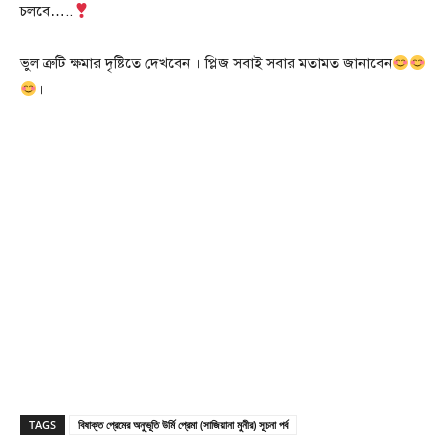
চলবে…..
ভুল ত্রুটি ক্ষমার দৃষ্টিতে দেখবেন । প্লিজ সবাই সবার মতামত জানাবেন
।
TAGS
বিষাক্ত প্রেমের অনুভূতি উর্মি প্রেমা (সাজিয়ানা মুনীর) সূচনা পর্ব