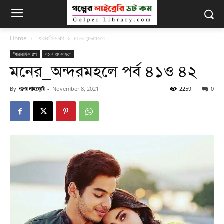
Home
"ধারাবাহিক গল্প
মনের অন্দরমহলে
"ধারাবাহিক গল্প
মনের অন্দরমহলে
মনের_অন্দরমহলে পর্ব ৪১ও ৪২
By
গল্পের লাইব্রেরি
-
November 8, 2021
2259
0