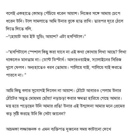
বলেই একহাতে কোমড় পেঁচিয়ে ধরেন আয়াশ। নিজের সঙ্গে আমায় চেপে
ধরেন উনি। টাল সামলাতে আমি উনার বুকে হাত রাখি। তারপর দূরে ঠেলে
দিতে দিতে বলি,
–“হোয়াট আর ইউ ডুয়িং আয়াশ? এটা হসপিটাল।”
–“হসপিটালে স্পেশাল কিছু করা যাবে না এই কথা কোথায় লিখা আছে? লিখা
থাকলেও মানতাম না। ডোন্ট ডিস্টার্ব। আদারওয়াইজ, স্যালাইনের সিরিজ
খুলে ফেলব। অন্যহাতেও ধরব তোমায়। পালিয়ে যাই, পালিয়ে যাই করতে
পারবে না। ”
আমি কিছু বলার সুযোগই দিলেন না আয়াশ। ঠোঁটে আবারও পেলাম উনার
ঠোঁটের অদ্ভুত মোহময় ছোঁয়া! নড়াচড়া করার ক্ষমতা হারিয়ে গেছে আমার।
মত্ত হয়ে পড়েছেন উনি আমার প্রতি! উনার এই উন্মাদনা আমার মনে প্রেমের
ঝড় সৃষ্টি করছে উনি কি সেটা জানেন?
আচমকা লজ্জাজনক ও এমন ব্যক্তিগত দুজনের সময় কাটানো দেখে