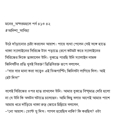
মনের_অন্দরমহলে পর্ব ৪১ও ৪২
#আনিশা_সাবিহা
উঠে দাঁড়ানোর চেষ্টা করলেন আয়াশ। পায়ে ব্যথা পেলেন সেই সঙ্গে হাতে
থাকা স্যালাইনের সিরিজে টান পড়াতে রেগে কটমট করে স্যালাইনের
সিরিজের দিকে তাকালেন উনি। বুঝতে পারছি উনি স্যালাইন নামক
জিনিসটির প্রতি খুবই বিরক্ত! তিতিবিরক্ত রূপে বললেন,
–“বার বার মানা করা সত্ত্বেও এই ডিজগাস্টিং জিনিসটা লাগিয়ে দিল। আই
হেট দিস!”
বলেই সিরিজের ওপর হাত রাখলেন উনি। আমার বুঝতে বিন্দুমাত্র দেরি হলো
না যে উনি কি অঘটন ঘটাতে চলেছেন। আমি কিছু বলার আগেই আমার পাশে
আমায় ধরে দাঁড়িয়ে থাকা রুদ্র জোরে চিল্লিয়ে বললেন,
–“নো আয়াশ। ডোন্ট ডু দিস। পাগল হয়েছিস নাকি? কি করছিস? ওটা