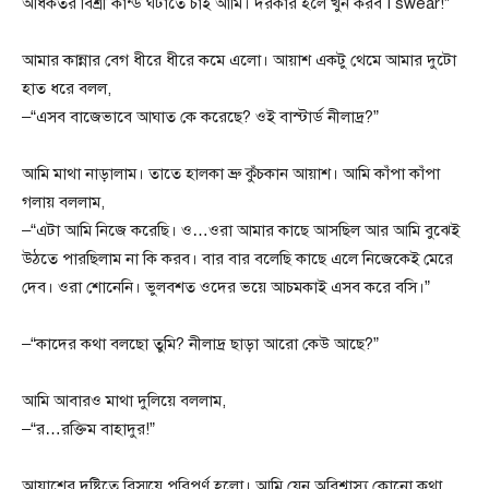
অধিকতর বিশ্রী কান্ড ঘটাতে চাই আমি। দরকার হলে খুন করব I swear!”
আমার কান্নার বেগ ধীরে ধীরে কমে এলো। আয়াশ একটু থেমে আমার দুটো
হাত ধরে বলল,
–“এসব বাজেভাবে আঘাত কে করেছে? ওই বাস্টার্ড নীলাদ্র?”
আমি মাথা নাড়ালাম। তাতে হালকা ভ্রু কুঁচকান আয়াশ। আমি কাঁপা কাঁপা
গলায় বললাম,
–“এটা আমি নিজে করেছি। ও…ওরা আমার কাছে আসছিল আর আমি বুঝেই
উঠতে পারছিলাম না কি করব। বার বার বলেছি কাছে এলে নিজেকেই মেরে
দেব। ওরা শোনেনি। ভুলবশত ওদের ভয়ে আচমকাই এসব করে বসি।”
–“কাদের কথা বলছো তুমি? নীলাদ্র ছাড়া আরো কেউ আছে?”
আমি আবারও মাথা দুলিয়ে বললাম,
–“র…রক্তিম বাহাদুর!”
আয়াশের দৃষ্টিতে বিস্ময়ে পরিপূর্ণ হলো। আমি যেন অবিশ্বাস্য কোনো কথা