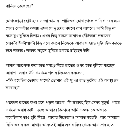
বানিয়ে রেখেছে।”
চোখজোড়া ছোট হয়ে এলো আমার। পানিভরা চোখ থেকে পানি গায়েব হয়ে
গেল। লোকটার কথায় এমন যে দুঃখের বদলে রাগ লাগবে। আমি কিছু না
বলে মুখ ঘুরিয়ে নিলাম। এখন কিছু বললে আবারও ঠোঁটকাটা স্বভাবের
লোকটা উল্টাপাল্টা কিছু বলে বসলে নিজেকে আবারও হয়ত সুইসাইড করতে
হবে লজ্জায়। লজ্জার সমুদ্রে ডুবিয়ে মারতে চাইছেন উনি!
আমার ব্যান্ডেজ করা হাত সযত্নে নিয়ে হাতের ওপর হাত বুলিয়ে যাচ্ছেন
আয়াশ। এবার উনি থমথমে গলায় জিজ্ঞেস করলেন,
–“কি হয়েছিল তোমার সাথে? তোমার এই সুন্দর হাত দুটোর এই অবস্থা কে
করেছে?”
গতকাল রাতের কথা মনে পড়ল আমার। কি ভয়াবহ ছিল সেসব মূহুর্ত। গায়ে
এখনো অবধি কাটা দিচ্ছে আমার। কিভাবে আমি একজনকে আঘাত
করেছিলাম তাও ছুরি দিয়ে। আবার নিজেকেও আঘাত করেছি। আর আমাকে
বিক্রি করার কথা মাথায় আসতেই আমি এবার নিজ থেকে আয়াশের হাত