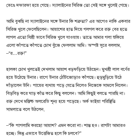
ভেঙে দফারফা হয়ে গেছে। স্যালাইনের সিরিজ তো সেই সঙ্গে খুলেই গেছে।
আমি বুঝছি না স্যালাইনের সঙ্গে উনার কি শত্রুতা? এর আগেও নাকি একবার
সিরিজ খুলে ফেলেছিলেন। আয়াশের হাত দিয়ে গলগল করে রক্ত বের হতে
লাগল এতো বিশ্রী ভাবে সিরিজ খুলে যাওয়ায়। তাতে আমার গলা শুকিয়ে
এলো কাঁপতে কাঁপতে চোখ বুঁজে ফেললাম আমি। অস্পষ্ট সুরে বললাম,
–“র…রক্ত!”
হালকা চোখ খুলতেই দেখলাম আয়াশ ধড়ফড়িয়ে উঠছেন। মুখশ্রী লাল বর্ণের
হয়ে উঠেছে উনার। রাগে উনার ঠোঁটজোড়াও কাঁপছে। হুড়মুড়িয়ে উঠে
দাঁড়ালেন উনি। পায়ের ব্যথায় পড়ে যেতে নিলেও নিজেকে সামলে নিলেন।
বিড়বিড় করে ঘাড় কাঁত করে কিছু বললেন। আমি কিছুই বলতে পারছি না।
রক্ত দেখে মস্তিষ্ক অলরেডি শূন্য হয়ে পড়েছে। অর্ক ভাইয়া পরিস্থিতি
সামলাতে বলে উঠলেন,
–“কি পাগলামি করছো আয়াশ? এমন করো না। শান্ত হও। রাগটা আমারও
হচ্ছে। কিন্তু এভাবে উত্তেজিত হলে কি চলবে?”