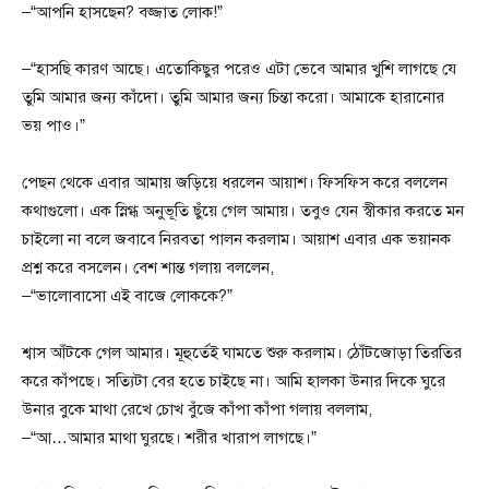
–“আপনি হাসছেন? বজ্জাত লোক!”
–“হাসছি কারণ আছে। এতোকিছুর পরেও এটা ভেবে আমার খুশি লাগছে যে
তুমি আমার জন্য কাঁদো। তুমি আমার জন্য চিন্তা করো। আমাকে হারানোর
ভয় পাও।”
পেছন থেকে এবার আমায় জড়িয়ে ধরলেন আয়াশ। ফিসফিস করে বললেন
কথাগুলো। এক স্নিগ্ধ অনুভূতি ছুঁয়ে গেল আমায়। তবুও যেন স্বীকার করতে মন
চাইলো না বলে জবাবে নিরবতা পালন করলাম। আয়াশ এবার এক ভয়ানক
প্রশ্ন করে বসলেন। বেশ শান্ত গলায় বললেন,
–“ভালোবাসো এই বাজে লোককে?”
শ্বাস আঁটকে গেল আমার। মূহুর্তেই ঘামতে শুরু করলাম। ঠোঁটজোড়া তিরতির
করে কাঁপছে। সত্যিটা বের হতে চাইছে না। আমি হালকা উনার দিকে ঘুরে
উনার বুকে মাথা রেখে চোখ বুঁজে কাঁপা কাঁপা গলায় বললাম,
–“আ…আমার মাথা ঘুরছে। শরীর খারাপ লাগছে।”