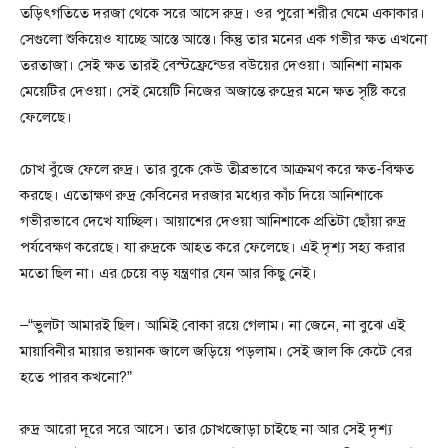
তড়িৎগতিতে দরজা থেকে সরে আসে রুদ্র। ওর পুরো শরীর ঘেমে একাকার।
সেগুলো শুকিয়েও যাচ্ছে আস্তে আস্তে। কিন্তু তার মনের এক গভীর ক্ষত এখনো
তরতাজা। সেই ক্ষত তারই বেস্টফ্রেন্ডের বউয়ের দেওয়া। আনিশা নামক
মেয়েটির দেওয়া। সেই মেয়েটি নিজের অজান্তে রুদ্রের মনে ক্ষত সৃষ্টি করে
ফেলেছে।
চোখ বুঁজে ফেলে রুদ্র। তার বুকে কেউ তীব্রভাবে আক্রমণ করে ক্ষত-বিক্ষত
করছে। এতোক্ষণ রুদ্র কেবিনের দরজার মধ্যের কাঁচ দিয়ে আনিশাকে
গভীরভাবে দেখে যাচ্ছিল। আয়াশের দেওয়া আনিশাকে প্রতিটা ছোঁয়া রুদ্র
পর্যবেক্ষণ করেছে। যা রুদ্রকে আহত করে ফেলেছে। এই দৃশ্য সহ্য করার
মতো ছিল না। এর চেয়ে বড় যন্ত্রণার যেন আর কিছু নেই।
–“ভুলটা আমারই ছিল। আমিই বোকা রয়ে গেলাম। না জেনে, না বুঝে এই
মায়াবিনীর মায়ার ভয়ানক জালে জড়িয়ে পড়লাম। সেই জাল কি কেটে বের
হতে পারব কখনো?”
রুদ্র আরো দূরে সরে আসে। তার চোখজোড়া চাইছে না আর সেই দৃশ্য