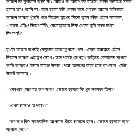
আয়াশ কি বুঝলেন জানি না। আমিও বা আয়াশকে কতটা বোকা বানাতে সক্ষম
হলাম তাও জানি না। মনে হলো উনি বোকা বনে গেছেন আমার অভিনয়ে।
আয়াশ আমার থুঁতনি ধরে নিজের মুখের দিকে তুলে বাঁকা হেঁসে বললেন,
–“ব্যাড এক্টিং! ডিজগাস্টিং মেলোড্রামার দিক থেকে তুমি বড্ড কাঁচা
নিশাপাখি।”
মুখটা আমার তখনই বেলুনের মতো চুপসে গেল। এবার উচ্চস্বরে হেঁসে
দিলেন আমার এই মুখ দেখে। তারপরেই চোখমুখ জড়িয়ে ফেললেন ব্যথায়।
আমি আবারও উনার কাজে উনার পেটে আলতো করে হাত রাখলাম। ঠোঁট
উল্টে বললাম,।
–“কোথায় লেগেছে আপনার? এভাবে হাসার কি খুব দরকার ছিল?”
–“এখন হাসাও অপরাধ?”
–“অপরাধ কি? কয়েকদিন আপনার ধীরে হাসতে হবে। এভাবে হাসলে ব্যথা
লাগবে তো।”