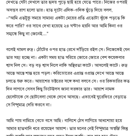
দেখতে যেটা দেখলে তার হৃদয় পুড়ে ছাই হয়ে যেতে পারে। নিজের ওপরই
অসম্ভব রাগ হলো তার। হাত দুটো এদিক-ওদিক ছুঁড়ে দিয়ে বলল,
–“আমি এতটুকু সময়ে সামান্য একটা মেয়ের প্রতি এতোটা ঝুঁকে পড়তে কি
করে পারি? ওর সাথে দেখা হয়েছে ২৪ ঘন্টাও হয়নি আর আমি কিনা ওর
সম্মন্ধে কিছু না জেনেই…”
বলেই থামল রুদ্র। ঠোঁটের ওপর হাত রেখে দাঁড়িয়ে রইল সে। নিজেকেই যেন
তার সহ্য হচ্ছে না। একটা সময় হাত সরিয়ে জোরে জোরে বেশ কয়েকবার
শ্বাস নিল সে। বড় বড় শ্বাস নিলে নাকি অস্থিরতা কাটে। আসলেই কাটে। রুদ্র
আস্তে আস্তে শান্ত হয়ে পড়ল। করিডোরের এপ্রান্ত ওপ্রান্ত দেখে আস্তে আস্তে
চলতে শুরু করে। আয়াশের ডক্টরের সঙ্গে কথা বলবে সে। ওর রিকভারির কত
দিন লাগবে সেসব কিছু ডিটেইলস জানা দরকার তার। আয়াশ নামক
ছেলেটাকে সে ছোটবেলা থেকে দেখে আসছে। এভাবেই ঘুরেফিরে বেড়াতে
সে বিন্দুমাত্র দেরি করবে না।
আমি পায় নামিয়ে বেডে বসে আছি। বালিশে ঠেস লাগিয়ে আধশোয়া হয়ে
আমার হাতখানি ধরে রয়েছেন আয়াশ। তার মনের নেই বিন্দুমাত্র অস্বস্তি! কিন্তু