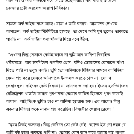
আমি অস্বস্তি আর লজ্জাতে মরে যেতে ইচ্ছে করছি। বার বার হাত টেনে
নেওয়ার চেষ্টা করলেও আয়াশ নির্বিকার।
সামনে অর্ক ভাইয়া বসে আছে। মামা ও মামি রাস্তায়। আমাদের দেখতে
আসছেন। অর্ক ভাইয়া মিটমিটিয়ে হাসছে। তা দেখে আমি মুখ তুলেও তাকাতে
পারছি না। অর্ক ভাইয়া গলা খাঁকারি দিয়ে বলে উঠল,
–“এখনো কিন্তু সেভাবে কেউই জানে না তুমি আর আনিশা বিবাহিত
ধর্মীয়মতে। আর হসপিটাল পাবলিক প্লেস। যদিও তোমাদের রোমান্সে বাঁধা
দিতে পারি না তবুও বলছি। তুমি তো আনিশাকে মিডিয়ার সামনে বা মিডিয়া
যেমন প্রশ্ন করে সেসবে আনিশাকে ইনভলভ করতে চাও না। সো বি
কেয়ারফুল। বাইরের কেউ বিষয়টা না জানলে ভালো হয়। ইভেন হসপিটালের
রেজিষ্ট্রেশন খাতাটা আমার পূরণ করা তোমার কাজিন হিসেবে পূরণ করেছি
আয়াশ। আই থিংক তুমিও চাও না আনিশা হ্যারাজ হক। এর আগেও কিন্তু
একবার মিডিয়া ওকে নানান প্রশ্ন করেছিল। বিষয়টার খেয়াল রেখো।”
–“হুমম ঠিকই বলেছো। কিন্তু কেবিনে তো কেউ নেই। অ্যান্ড ইউ নো দ্যাট যে
আমি বউ ছাড়া থাকতে পারি না। তোমার বোন জাদু করে আমায় বউ পাগল