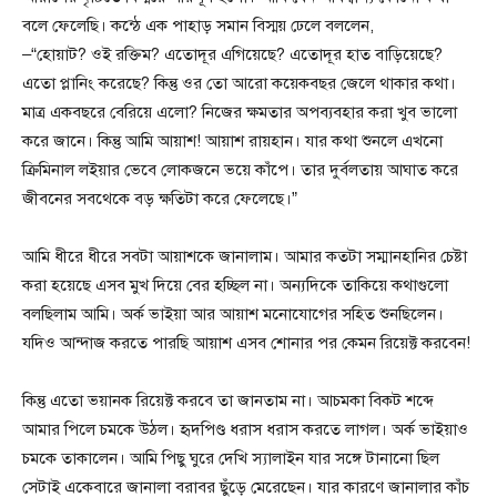
বলে ফেলেছি। কন্ঠে এক পাহাড় সমান বিস্ময় ঢেলে বললেন,
–“হোয়াট? ওই রক্তিম? এতোদূর এগিয়েছে? এতোদূর হাত বাড়িয়েছে?
এতো প্লানিং করেছে? কিন্তু ওর তো আরো কয়েকবছর জেলে থাকার কথা।
মাত্র একবছরে বেরিয়ে এলো? নিজের ক্ষমতার অপব্যবহার করা খুব ভালো
করে জানে। কিন্তু আমি আয়াশ! আয়াশ রায়হান। যার কথা শুনলে এখনো
ক্রিমিনাল লইয়ার ভেবে লোকজনে ভয়ে কাঁপে। তার দুর্বলতায় আঘাত করে
জীবনের সবথেকে বড় ক্ষতিটা করে ফেলেছে।”
আমি ধীরে ধীরে সবটা আয়াশকে জানালাম। আমার কতটা সম্মানহানির চেষ্টা
করা হয়েছে এসব মুখ দিয়ে বের হচ্ছিল না। অন্যদিকে তাকিয়ে কথাগুলো
বলছিলাম আমি। অর্ক ভাইয়া আর আয়াশ মনোযোগের সহিত শুনছিলেন।
যদিও আন্দাজ করতে পারছি আয়াশ এসব শোনার পর কেমন রিয়েক্ট করবেন!
কিন্তু এতো ভয়ানক রিয়েক্ট করবে তা জানতাম না। আচমকা বিকট শব্দে
আমার পিলে চমকে উঠল। হৃদপিণ্ড ধরাস ধরাস করতে লাগল। অর্ক ভাইয়াও
চমকে তাকালেন। আমি পিছু ঘুরে দেখি স্যালাইন যার সঙ্গে টানানো ছিল
সেটাই একেবারে জানালা বরাবর ছুঁড়ে মেরেছেন। যার কারণে জানালার কাঁচ