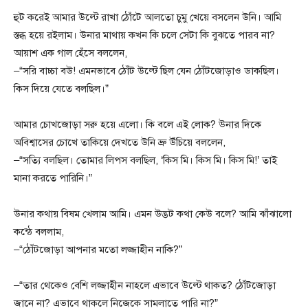
হুট করেই আমার উল্টে রাখা ঠোঁটে আলতো চুমু খেয়ে বসলেন উনি। আমি
স্তব্ধ হয়ে রইলাম। উনার মাথায় কখন কি চলে সেটা কি বুঝতে পারব না?
আয়াশ এক গাল হেঁসে বললেন,
–“সরি বাচ্চা বউ! এমনভাবে ঠোঁট উল্টে ছিল যেন ঠোঁটজোড়াও ডাকছিল।
কিস দিয়ে যেতে বলছিল।”
আমার চোখজোড়া সরু হয়ে এলো। কি বলে এই লোক? উনার দিকে
অবিশ্বাসের চোখে তাকিয়ে দেখতে উনি ভ্রু উঁচিয়ে বললেন,
–“সত্যি বলছিল। তোমার লিপস বলছিল, ‘কিস মি। কিস মি। কিস মি!’ তাই
মানা করতে পারিনি।”
উনার কথায় বিষম খেলাম আমি। এমন উদ্ভট কথা কেউ বলে? আমি ঝাঁঝালো
কন্ঠে বললাম,
–“ঠোঁটজোড়া আপনার মতো লজ্জাহীন নাকি?”
–“তার থেকেও বেশি লজ্জাহীন নাহলে এভাবে উল্টে থাকত? ঠোঁটজোড়া
জানে না? এভাবে থাকলে নিজেকে সামলাতে পারি না?”