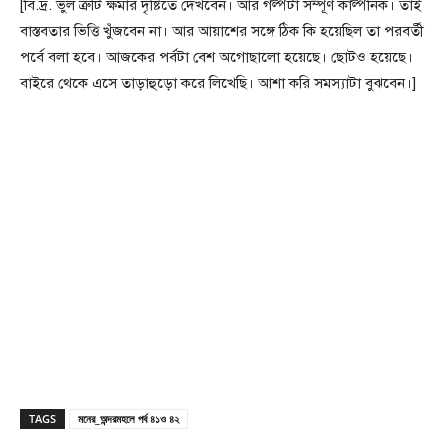
[বি.দ্র. ভুল ত্রুটি ক্ষমার দৃষ্টিতে দেখবেন। আর গল্পটা সম্পূর্ণ কাল্পনিক। তাই
বাস্তবতার ভিত্তি খুঁজবেন না। আর আয়াশের সঙ্গে ঠিক কি হয়েছিল তা পরবর্তী
পর্বে বলা হবে। আজকের পর্বটা বেশ অগোছালো হয়েছে। ছোটও হয়েছে।
বাইরে থেকে এসে তাড়াহুড়ো করে লিখেছি। আশা করি সমস্যাটা বুঝবেন।]
TAGS
মনের_অন্দরমহলে পর্ব ৪১ও ৪২