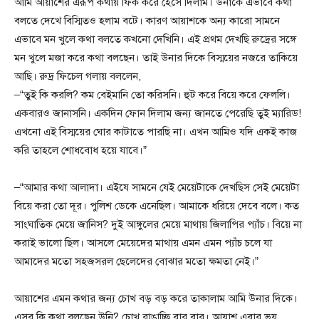
আমি আয়াশের এরূপ কথায় ফিক করে হেঁসে দিলাম। উনাকে এভাবে কথা
বলতে দেখে বিস্মিতও হলাম বটে। কারণ আয়াশকে অন্য কারো সামনে
এভাবে মন খুলে কথা বলতে কখনো দেখিনি। এই প্রথম দেখছি রুদ্রের সঙ্গে
মন খুলে মজা করে কথা বলছেন। তাই উনার দিকে বিস্ময়ের নজরে তাকিয়ে
আছি। রুদ্র ফিচেল গলায় বললেন,
–“তুই কি করলি? কম বেইমানি তো করিসনি। হুট করে বিয়ে করে ফেললি।
একবারও জানাসনি। একদিন ফোন দিলাম জন্য জানতে পেরেছি তুই ম্যারিড!
এখনো এই বিস্ময়ের ঘোর কাটাতে পারছি না। এখন আমিও যদি একই কাজ
করি তাহলে শোধবোধ হয়ে যাবে।”
–“আমার কথা আলাদা। এইযে সামনে যেই মেয়েটাকে দেখছিস সেই মেয়েটা
বিয়ে করা তো দূর। পুলিশ ডেকে এনেছিল। আমাকে ধরিয়ে দেবে বলে। কত
সাংঘাতিক মেয়ে জানিস? দুই আঙ্গুলের মেয়ে মাথায় জিলাপির প্যাঁচ। বিয়ে না
করাই ভালো ছিল। আসলে মেয়েদের মাথায় এমন এমন প্যাঁচ চলে যা
আমাদের মতো সহজসরল ছেলেদের বোঝার মতো ক্ষমতা নেই।”
আয়াশের এমন কথার জন্য চোখ বড় বড় করে তাকালাম আমি উনার দিকে।
এসব কি কথা বলছেন উনি? চোখ রাঙাচ্ছি বার বার। আয়াশ এবার ভয়