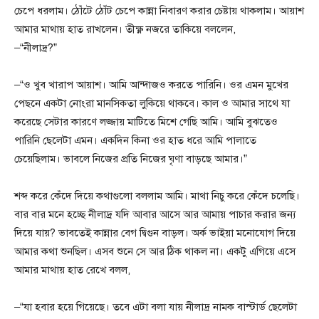
চেপে ধরলাম। ঠোঁটে ঠোঁট চেপে কান্না নিবারণ করার চেষ্টায় থাকলাম। আয়াশ
আমার মাথায় হাত রাখলেন। তীক্ষ্ণ নজরে তাকিয়ে বললেন,
–“নীলাদ্র?”
–“ও খুব খারাপ আয়াশ। আমি আন্দাজও করতে পারিনি। ওর এমন মুখের
পেছনে একটা নোংরা মানসিকতা লুকিয়ে থাকবে। কাল ও আমার সাথে যা
করেছে সেটার কারণে লজ্জায় মাটিতে মিশে গেছি আমি। আমি বুঝতেও
পারিনি ছেলেটা এমন। একদিন কিনা ওর হাত ধরে আমি পালাতে
চেয়েছিলাম। ভাবলে নিজের প্রতি নিজের ঘৃণা বাড়ছে আমার।”
শব্দ করে কেঁদে দিয়ে কথাগুলো বললাম আমি। মাথা নিচু করে কেঁদে চলেছি।
বার বার মনে হচ্ছে নীলাদ্র যদি আবার আসে আর আমায় পাচার করার জন্য
দিয়ে যায়? ভাবতেই কান্নার বেগ দ্বিগুন বাড়ল। অর্ক ভাইয়া মনোযোগ দিয়ে
আমার কথা শুনছিল। এসব শুনে সে আর ঠিক থাকল না। একটু এগিয়ে এসে
আমার মাথায় হাত রেখে বলল,
–“যা হবার হয়ে গিয়েছে। তবে এটা বলা যায় নীলাদ্র নামক বাস্টার্ড ছেলেটা