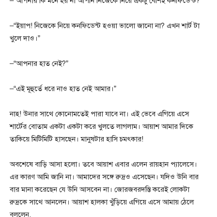
–“আপনার কি মনে হয় না আপনি নিজেকে নিয়ে একটু বেশিই কনফিডেন্ট?”
–“ইয়াপ! নিজেকে নিয়ে কনফিডেন্ট হওয়া ভালো জানো না? এখন শার্ট টা
খুলে দাও।”
–“আপনার হাত নেই?”
–“এই মূহুর্তে ধরে নাও হাত নেই আমার।”
নাহ! উনার সাথে কোনোমতেই পারা যাবে না। এই ভেবে এগিয়ে এসে
শার্টের বোতাম একটা একটা করে খুলতে লাগলাম। আয়াশ আমার দিকে
তাকিয়ে মিটিমিটি হাসছেন। মানুষটার হাসি চমৎকার!
অবশেষে বাড়ি আসা হলো। তবে আয়াশ এবার এলেন রায়হান প্যালেসে।
এর কারণ আমি জানি না। আমাদের সঙ্গে রুদ্রও এসেছেন। যদিও উনি বার
বার মানা করেছেন যে উনি আসবেন না। জোরজবরদস্তি করেই লোকটা
রুদ্রকে সাথে আনলেন। আয়াশ হালকা খুঁড়িয়ে এগিয়ে এসে আমায় ঠেলে
বললেন,