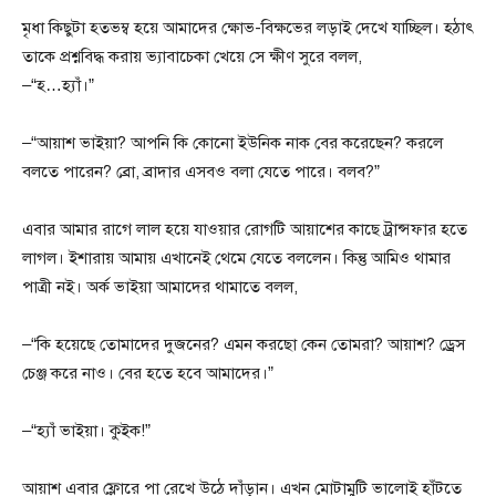
মৃধা কিছুটা হতভম্ব হয়ে আমাদের ক্ষোভ-বিক্ষভের লড়াই দেখে যাচ্ছিল। হঠাৎ
তাকে প্রশ্নবিদ্ধ করায় ভ্যাবাচেকা খেয়ে সে ক্ষীণ সুরে বলল,
–“হ…হ্যাঁ।”
–“আয়াশ ভাইয়া? আপনি কি কোনো ইউনিক নাক বের করেছেন? করলে
বলতে পারেন? ব্রো, ব্রাদার এসবও বলা যেতে পারে। বলব?”
এবার আমার রাগে লাল হয়ে যাওয়ার রোগটি আয়াশের কাছে ট্রান্সফার হতে
লাগল। ইশারায় আমায় এখানেই থেমে যেতে বললেন। কিন্তু আমিও থামার
পাত্রী নই। অর্ক ভাইয়া আমাদের থামাতে বলল,
–“কি হয়েছে তোমাদের দুজনের? এমন করছো কেন তোমরা? আয়াশ? ড্রেস
চেঞ্জ করে নাও। বের হতে হবে আমাদের।”
–“হ্যাঁ ভাইয়া। কুইক!”
আয়াশ এবার ফ্লোরে পা রেখে উঠে দাঁড়ান। এখন মোটামুটি ভালোই হাঁটতে