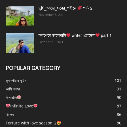
তুমি_আছো_মনের_গহীনে
পর্ব- ১
November 8, 2021
অবশেষে ভালোবাসি
writer :রোদেলা
part:1
October 21, 2021
POPULAR CATEGORY
ভ্যাম্পায়ার কুইন
101
আমি পদ্মজা
91
লীলাবালি
90
Infinite Love
87
ভিলেন
86
Torture with love season_2
80