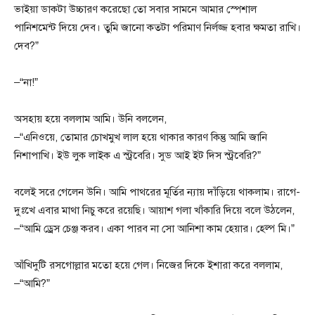
ভাইয়া ডাকটা উচ্চারণ করেছো তো সবার সামনে আমার স্পেশাল
পানিশমেন্ট দিয়ে দেব। তুমি জানো কতটা পরিমাণ নির্লজ্জ হবার ক্ষমতা রাখি।
দেব?”
–“না!”
অসহায় হয়ে বললাম আমি। উনি বললেন,
–“এনিওয়ে, তোমার চোখমুখ লাল হয়ে থাকার কারণ কিন্তু আমি জানি
নিশাপাখি। ইউ লুক লাইক এ স্ট্রবেরি। সুড আই ইট দিস স্ট্রবেরি?”
বলেই সরে গেলেন উনি। আমি পাথরের মূর্তির ন্যায় দাঁড়িয়ে থাকলাম। রাগে-
দুঃখে এবার মাথা নিচু করে রয়েছি। আয়াশ গলা খাঁকারি দিয়ে বলে উঠলেন,
–“আমি ড্রেস চেঞ্জ করব। একা পারব না সো আনিশা কাম হেয়ার। হেল্প মি।”
আঁখিদুটি রসগোল্লার মতো হয়ে গেল। নিজের দিকে ইশারা করে বললাম,
–“আমি?”