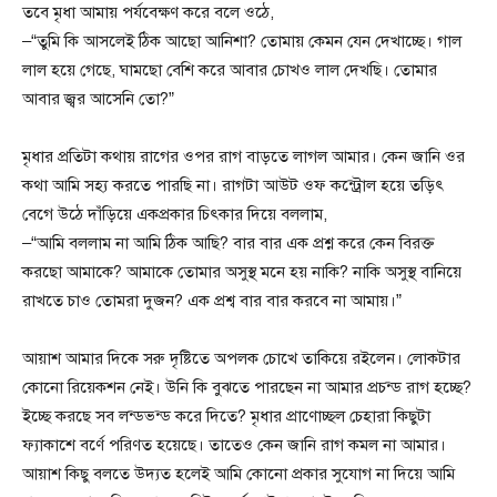
তবে মৃধা আমায় পর্যবেক্ষণ করে বলে ওঠে,
–“তুমি কি আসলেই ঠিক আছো আনিশা? তোমায় কেমন যেন দেখাচ্ছে। গাল
লাল হয়ে গেছে, ঘামছো বেশি করে আবার চোখও লাল দেখছি। তোমার
আবার জ্বর আসেনি তো?”
মৃধার প্রতিটা কথায় রাগের ওপর রাগ বাড়তে লাগল আমার। কেন জানি ওর
কথা আমি সহ্য করতে পারছি না। রাগটা আউট ওফ কন্ট্রোল হয়ে তড়িৎ
বেগে উঠে দাঁড়িয়ে একপ্রকার চিৎকার দিয়ে বললাম,
–“আমি বললাম না আমি ঠিক আছি? বার বার এক প্রশ্ন করে কেন বিরক্ত
করছো আমাকে? আমাকে তোমার অসুস্থ মনে হয় নাকি? নাকি অসুস্থ বানিয়ে
রাখতে চাও তোমরা দুজন? এক প্রশ্ব বার বার করবে না আমায়।”
আয়াশ আমার দিকে সরু দৃষ্টিতে অপলক চোখে তাকিয়ে রইলেন। লোকটার
কোনো রিয়েকশন নেই। উনি কি বুঝতে পারছেন না আমার প্রচন্ড রাগ হচ্ছে?
ইচ্ছে করছে সব লন্ডভন্ড করে দিতে? মৃধার প্রাণোচ্ছল চেহারা কিছুটা
ফ্যাকাশে বর্ণে পরিণত হয়েছে। তাতেও কেন জানি রাগ কমল না আমার।
আয়াশ কিছু বলতে উদ্যত হলেই আমি কোনো প্রকার সুযোগ না দিয়ে আমি