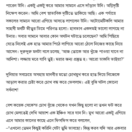
পারেন উনি। একটু একটু করে আমার সামনে এসে দাঁড়ান উনি। অগ্নিদৃষ্টি
নিক্ষেপ করেন। আমি বেশ স্বাভাবিক দৃষ্টিতে তাকিয়ে আছি। এক পর্যায়ে
সকলের সামনে আরো এগিয়ে আসতে লাগলেন উনি। অটোমেটিকলি আমার
সাহসী মনটি ভীতুর ডিমে পরিণত হলো। হাবভাব একদমই ভালো লাগছে না
উনার। সবার সামনে আবার কোন অঘটন ঘটাতে চলেছেন? আমি পিছিয়ে
যেতে নিলেই এক হাত আমার পিঠে লাগিয়ে আরো ঠেলে নিজের কাছে নিয়ে
আসেন। দুরুদুরু মনটা বলে চলেছ, ‘আজ তোকে আর খুঁজে পাওয়া যাবে না
আনিশা। লজ্জায় মরে যাবি তুই। মরার জন্য প্রস্তুত হ। আরো ডাকবি ভাইয়া?’
দুনিয়ার সবচেয়ে অসহায় মানবীর মতো চোখমুখ করে হাত দিয়ে নিজেকে
আড়াল করার চেষ্টা করে চোখ বন্ধ করে ফেললাম। এই বুঝি ঘটল কোনো
সর্বনাশ!
বেশ কয়েক সেকেন্ড চোখ বুঁজে থেকেও যখন কিছু হলো না তখন ফট করে
চোখ মেলতেই দেখি আয়াশ এক ইঞ্চিও সরে যান নি। মুখ আরো একটু এগিয়ে
এনে আমার কানের কাছে এনে ফিসফিস করে বললেন,
–“এখনো তেমন কিছুই করিনি যেটা তুমি ভাবছো। কিন্তু করব যদি আর একবার