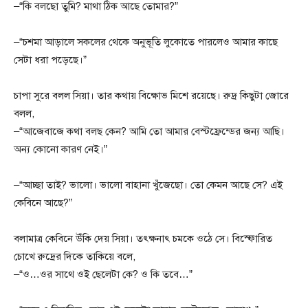
–“কি বলছো তুমি? মাথা ঠিক আছে তোমার?”
–“চশমা আড়ালে সকলের থেকে অনুভূতি লুকোতে পারলেও আমার কাছে
সেটা ধরা পড়েছে।”
চাপা সুরে বলল সিয়া। তার কথায় বিক্ষোভ মিশে রয়েছে। রুদ্র কিছুটা জোরে
বলল,
–“আজেবাজে কথা বলছ কেন? আমি তো আমার বেস্টফ্রেন্ডের জন্য আছি।
অন্য কোনো কারণ নেই।”
–“আচ্ছা তাই? ভালো। ভালো বাহানা খুঁজেছো। তো কেমন আছে সে? এই
কেবিনে আছে?”
বলামাত্র কেবিনে উঁকি দেয় সিয়া। তৎক্ষনাৎ চমকে ওঠে সে। বিস্ফোরিত
চোখে রুদ্রের দিকে তাকিয়ে বলে,
–“ও…ওর সাথে ওই ছেলেটা কে? ও কি তবে…”