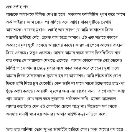
এক সপ্তাহ পর,
আজকে আয়াশকে রিলিজ দেওয়া হবে। সবরকম ফর্মালিটিস পূরণ করে আসে
অর্ক ভাইয়া। আমি বেডে পা ঝুলিয়ে বসে আছি। বাঁকা দৃষ্টিতে দেখছি
আয়াশকে। রয়েছে মৃধাও। এটাই তার কারণ যে আমি আয়াশের দিকে
সরাসরি তাকিয়ে নেই। প্রচন্ড রাগ হচ্ছে আমার। এই এক সপ্তাহে কারণে
অকারণে মৃধা ছুটে এসেছে আয়াশের কাছে। কারণ না পেলে কাজের বাহানা
দিয়ে এসেছে। তবুও এসেছে। আবার আমার কানে কানে ফিসফিসিয়ে বার
বার বলত সে আয়াশকে দেখতে এসেছে। আয়াশ কোনো কাজ নেই জেনেও
নির্লিপ্ত ভাবে আমায় ছেড়ে মৃধার সঙ্গে বকর বকর করে গেছেন। মৃধা এলে
আমার দিকে তাকানোরও সুযোগ হয় না আয়াশের। আমি দাঁতে দাঁত চেপে
ফিকে হাসি দিয়ে চুপ থেকেছি। কেন জানি না মাঝে মাঝে ইচ্ছে করে হাত-পা
ছুঁড়ে কান্না করতে। কারণটা দুঃখের জন্য নয় রাগের জন্য। রাগে প্রচন্ড কান্না
পায় আমার। চোখ লাল করে দুজনকে পর্যবেক্ষণ করি। ইভেন আজকাল
আমার কান্নাটাও যেন ওই লোকটার চোখে পড়ে না। নিজেকে সব থেকে
অসহায় মানবী মনে হয় আমার। আমার মস্তিষ্ক কড়া নাড়িয়ে বলে,
‘হায় হায় আনিশা! তোর সুন্দর জামাইটা হারিয়ে গেল। অন্য মেয়ের বশ হয়ে