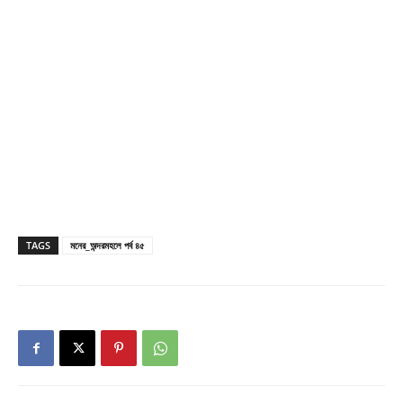
TAGS
মনের_অন্দরমহলে পর্ব ৪৫