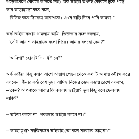
ঝড়েরবেগে বেরিয়ে আসতে নিই। অর্ক ভাইয়া তখনই কেবিনে ঢুকে পড়ে।
আর তাড়াহুড়ো করে বলে,
–“রিলিজ করে দিয়েছে আয়াশকে। এখন বাড়ি নিয়ে পারি আমরা।”
অর্ক ভাইয়া কথায় থামলাম আমি। তিক্ততার সঙ্গে বললাম,
–“সেটা আয়াশ ভাইয়াকে বলো গিয়ে। আমায় বলছো কেন?”
–“আনিশা? হোয়াট ডিড ইউ সে?”
অর্ক ভাইয়া কিছু বলার আগে আয়াশ পেছন থেকে কথাটি আমায় কটাক্ষ করে
বললেন। উনার কন্ঠ বেশ দৃঢ়। আমিও নিজের জেদ বজায় রেখে বললাম,
–“কেন? আপনাকে আবার কি বললাম ভাইয়া? ভুল কিছু বলে ফেললাম
নাকি?”
–“ভাইয়া বলবে না। খবরদার ভাইয়া বলবে না।”
–“আচ্ছা মৃধা? কাজিনদের ভাইয়াই তো বলে সচরাচর তাই না?”