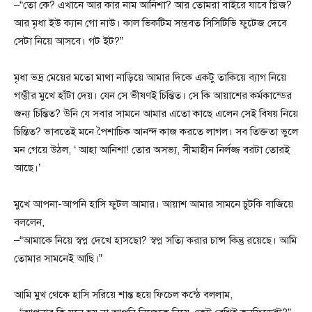
–“তো কে? এখানে আর কার নাম আনিশা? আর তোমরা বাইরে যাবে প্লিজ?
আর মৃধা ইউ ক্যান গো নাউ। কাল ভিকটিম সম্ভবত সিসিটিভি ফুটেজ দেবে
সেটা নিয়ে আসবে। গট ইট?”
মৃধা ভদ্র মেয়ের মতো মাথা নাড়িয়ে আমার দিকে একটু তাকিয়ে ব্যাগ নিয়ে
গম্ভীর মুখে হাঁটা দেয়। যেন সে ভীষণই চিন্তিত। সে কি আয়াশের কর্মকান্ডের
জন্য চিন্তিত? উনি যে সবার সামনে আমার এতো কাছে এলেন সেই বিষয় নিয়ে
চিন্তিত? ভাবতেই মনে পৈশাচিক আনন্দ কাজ করতে লাগল। সব তিক্ততা ভুলে
মন গেয়ে উঠল, ‘ আহা আনিশা! তোর অসভ্য, সীমাহীন নির্লজ্জ বরটা তোরই
আছে।’
মুখে আপনা-আপনি হাসি ফুটল আমার। আয়াশ আমার সামনে চুটকি বাজিয়ে
বললেন,
–“আমাকে নিয়ে স্বপ্ন দেখে হাসছো? স্বপ্ন সত্যি করার চান্স কিন্তু রয়েছে। আমি
তোমার সামনেই আছি।”
আমি মুখ থেকে হাসি সরিয়ে শান্ত হয়ে ফিচেল কন্ঠে বললাম,