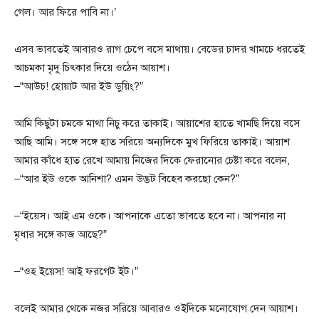
গেল। আর ফিরে পাবি না।’
এসব ভাবতেই আবারও রাগ চেপে বসে মাথায়। বেডের চাদর খামচে ধরতেই
আচমকা মৃদু চিৎকার দিয়ে ওঠেন আয়াশ।
–“আউচ! হোয়াট আর ইউ ডুয়িং?”
আমি কিছুটা চমকে মাথা নিচু করে তাকাই। আয়াশের হাতে খামছি দিয়ে বসে
আছি আমি। সঙ্গে সঙ্গে হাত সরিয়ে অন্যদিকে মুখ ফিরিয়ে তাকাই। আয়াশ
আমার কাঁধে হাত রেখে আমায় নিজের দিকে ফেরানোর চেষ্টা করে বলেন,
–“আর ইউ ওকে আনিশা? এমন উদ্ভট বিহেব করছো কেন?”
–“ইয়েস। আই এম ওকে। আপনাকে এতো ভাবতে হবে না। আপনার না
মৃধার সঙ্গে কাজ আছে?”
–“ওহ ইয়েস! আই ফরগেট ইট।”
বলেই আমার থেকে নজর সরিয়ে আবারও ওইদিকে মনোযোগ দেন আয়াশ।