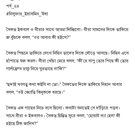
পর্ব_২৪
#নিলুফার_ইয়াসমিন_ঊষা
সৈকত ইকবাল ও নীরার সাথে আড্ডা দিচ্ছিলো। নীরা সামনের দিকে তাকিয়ে
ভ্রু কুঁচকে বলল, “ওর আবার কী হইসে?”
সৈকত পিছনে তাকিয়ে দেখে নিহিন তাদের দিকে দৌড়ে আসছে। নিহিন এসে
হাঁপাতে শুরু করল। নীরা খোঁচা মেরে বলল, “কী’রে বাপু তোর পিছে কী তোর
গার্লফ্রেন্ড চাকু নিয়ে ঘুরতাছে না’কি?”
“হুদাই ফালতু কথা কইবি না তো।” সৈকতের দিকে তাকিয়ে নিহান আবার
বলল, “ওই জ্যোতি ঝিনুককে ধরছে।”
সৈকত এক গাছের নিচে বসে ছিলো। কথাটা শুনতেই সে দাঁড়িয়ে পড়ল।
সাথে নীরা ও ইকবালও। সৈকত চিন্তিত সুরে বলল, “হোয়াট দ্যা হেল! কী
হইছে ঠিক জানিস?”