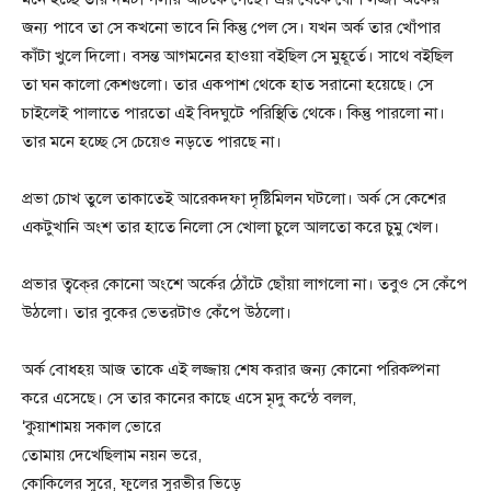
জন্য পাবে তা সে কখনো ভাবে নি কিন্তু পেল সে। যখন অর্ক তার খোঁপার
কাঁটা খুলে দিলো। বসন্ত আগমনের হাওয়া বইছিল সে মুহূর্তে। সাথে বইছিল
তা ঘন কালো কেশগুলো। তার একপাশ থেকে হাত সরানো হয়েছে। সে
চাইলেই পালাতে পারতো এই বিদঘুটে পরিস্থিতি থেকে। কিন্তু পারলো না।
তার মনে হচ্ছে সে চেয়েও নড়তে পারছে না।
প্রভা চোখ তুলে তাকাতেই আরেকদফা দৃষ্টিমিলন ঘটলো। অর্ক সে কেশের
একটুখানি অংশ তার হাতে নিলো সে খোলা চুলে আলতো করে চুমু খেল।
প্রভার ত্বকে্র কোনো অংশে অর্কের ঠোঁটে ছোঁয়া লাগলো না। তবুও সে কেঁপে
উঠলো। তার বুকের ভেতরটাও কেঁপে উঠলো।
অর্ক বোধহয় আজ তাকে এই লজ্জায় শেষ করার জন্য কোনো পরিকল্পনা
করে এসেছে। সে তার কানের কাছে এসে মৃদু কন্ঠে বলল,
‘কুয়াশাময় সকাল ভোরে
তোমায় দেখেছিলাম নয়ন ভরে,
কোকিলের সুরে, ফুলের সুরভীর ভিড়ে