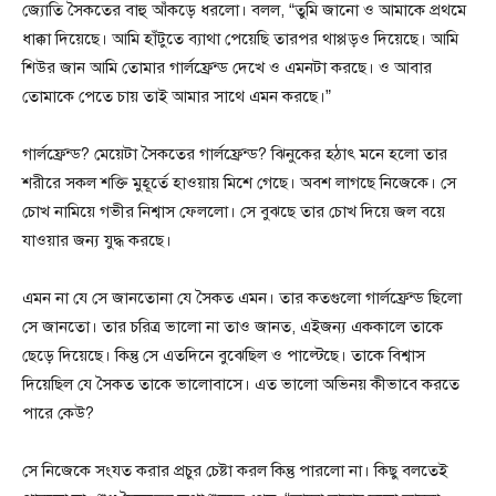
জ্যোতি সৈকতের বাহু আঁকড়ে ধরলো। বলল, “তুমি জানো ও আমাকে প্রথমে
ধাক্কা দিয়েছে। আমি হাঁটুতে ব্যাথা পেয়েছি তারপর থাপ্পড়ও দিয়েছে। আমি
শিউর জান আমি তোমার গার্লফ্রেন্ড দেখে ও এমনটা করছে। ও আবার
তোমাকে পেতে চায় তাই আমার সাথে এমন করছে।”
গার্লফ্রেন্ড? মেয়েটা সৈকতের গার্লফ্রেন্ড? ঝিনুকের হঠাৎ মনে হলো তার
শরীরে সকল শক্তি মুহূর্তে হাওয়ায় মিশে গেছে। অবশ লাগছে নিজেকে। সে
চোখ নামিয়ে গভীর নিশ্বাস ফেললো। সে বুঝছে তার চোখ দিয়ে জল বয়ে
যাওয়ার জন্য যুদ্ধ করছে।
এমন না যে সে জানতোনা যে সৈকত এমন। তার কতগুলো গার্লফ্রেন্ড ছিলো
সে জানতো। তার চরিত্র ভালো না তাও জানত, এইজন্য এককালে তাকে
ছেড়ে দিয়েছে। কিন্তু সে এতদিনে বুঝেছিল ও পাল্টেছে। তাকে বিশ্বাস
দিয়েছিল যে সৈকত তাকে ভালোবাসে। এত ভালো অভিনয় কীভাবে করতে
পারে কেউ?
সে নিজেকে সংযত করার প্রচুর চেষ্টা করল কিন্তু পারলো না। কিছু বলতেই