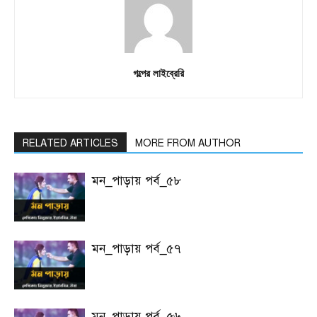
গল্পের লাইব্রেরি
RELATED ARTICLES
MORE FROM AUTHOR
মন_পাড়ায় পর্ব_৫৮
মন_পাড়ায় পর্ব_৫৭
মন_পাড়ায় পর্ব_৫৬