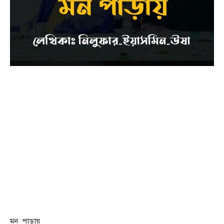
মন_পাড়ায়