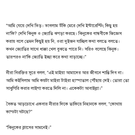
“আমি যেয়ে দেখি ভিড়। ভাবলাম উঁকি মেরে দেখি ইন্টারেস্টিং কিছু হয়
না’কি? দেখি ঝিনুক ও জ্যোতি ঝগড়া করছে। ঝিনুকের বান্ধবীকে জিজ্ঞেস
করায় বলে তেমন কিছুই হয় নি, ওরা দুইজন যাচ্ছিল কথা বলতে বলতে।
কখন জ্যোতির সাথে ধাক্কা খেল বুঝতে পারে নি। সরিও বলেছে ঝিনুক।
তারপরও না’কি জ্যোতি ইচ্ছা করে কথা বাড়াচ্ছে।”
নীরা বিরক্তির সুরে বলল, “এই মাইয়া আমাদের আর জীবনে শান্তি দিব না।
আমি কইসিলাম আমি কয়টা মাইরা টাইরা হাস্পাতাল পৌঁছায় দেই। তোরা তো
সাধুগিরি করার লাইগা করতে দিলি না। একেকটা আবাইল্লা।”
সৈকত আড়চোখে একবার নীরার দিকে তাকিয়ে নিহানকে বলল, “কোথায়
কান্ডটা ঘটছে?”
“ঝিনুকের ক্লাসের সামনেই।”