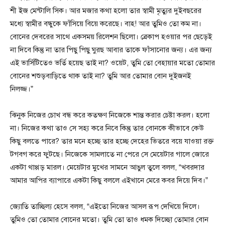
শী ইজ মেন্টালি সিক। আর মজার কথা হলো তার স্বামী মৃত্যুর দুইবছরের
মধ্যে স্বামীর বন্ধুকে ফাঁসিয়ে বিয়ে করেছে। বাহ! আর তুমিও তো কম না।
বোনের দেবরের সাথে একসময় রিলেশন ছিলো। ব্রেকাপ হওয়ার পর ছেড়েই
না দিবে কিন্তু না তার পিছু পিছু ঘুরছ আবার তাকে ফাঁসানোর জন্য। এর জন্য
এই ভার্সিটিতেও ভর্তি হয়েছ তাই না? ওয়েট, তুমি তো বেহায়ার মতো তোমার
বোনের শশুড়বাড়িতে থাক তাই না? তুমি আর তোমার বোন দুইজনই
নিলজ্জ।”
ঝিনুক নিজের চোখ বন্ধ করে কতক্ষণ নিজেকে শান্ত করার চেষ্টা করল। হলো
না। নিজের কথা তাও সে সহ্য করে নিবে কিন্তু তার বোনকে কীভাবে কেউ
কিছু বলতে পারে? তার মনে হচ্ছে তার হচ্ছে দেহের ভিতরে বয়ে যাওয়া রক্ত
টগবগ করে ফুটছে। নিজেকে সামলাতে না পেরে সে মেয়েটার গালে জোরে
একটা থাপ্পড় মারল। মেয়েটার মুখের সামনে আঙুল তুলে বলল, “খবরদার
আমার আপির ব্যাপারে একটা কিছু বললে এইখানে মেরে কবর দিয়ে দিব।”
জ্যোতি তাচ্ছিল্য হেসে বলল, “এইতো নিজের আসল রূপ দেখিয়ে দিলে।
তুমিও তো তোমার বোনের মতো। তুমি তো তাও ধমক দিচ্ছো তোমার বোন