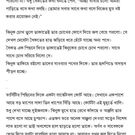
পারলো না। শুধু সৈকতের কথা শুনতে পেল, “আচ্ছা বাসায় চলো আমরা
গাড়িতে বসে কথা বলছি। তোমার সবার সাথে কথা বলে নিজের মুড নষ্ট
করার প্রয়োজন নেই।”
ঝিনুক চোখ তুলে তাকাতেই তার চোখের কোণে দিয়ে জল বেয়ে পরলো। সে
দেখল মেয়েটা সৈকতের হাত জড়িয়ে ধরে হেঁটে যাচ্ছে অন্য পথে।
সৈকত এক পিছনে ফিরে তাকাতেই ঝিনুকের চোখে চোখ পরলো। সাথে
সাথে চোখ সরিয়ে নিলো সে।
ঝিনুক তাকিয়ে রইলো তাদের যাওয়ার পথের দিকে। তার হৃদপিণ্ডে অসম্ভব
পীড়ন হচ্ছে।
.
.
ভার্সিটির পিছিনের দিকে একটা বার্স্কেটবল কোর্ট আছে। সেখানে একপাশে
আছে বড় মাপের সাদা তিন ধাপের সিঁড়ি আছে। কোর্টটা এই মুহূর্তে খালি।
শুধু দেখা যাচ্ছে দুইজনকে। ঝিনুক মুখে হাত রেখে কাঁদছে ও অঞ্জলি তার
পাশে বসে আছে চুপচাপ। এতক্ষণ ভরে অনেক সান্ত্বনা দেওয়া সত্ত্বেও বিশেষ
লাভ হলো না তাই অবশেষে হাল ছাড়তে হলো তাকে। অর্ণব ও সাবেককে
ফোন দিয়ে সবটা বলেছিল তারা আসছে না। আবারও যখন কল দিতে নিলো