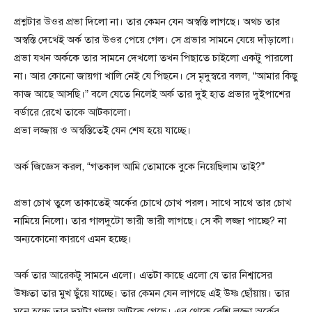
প্রশ্নটার উওর প্রভা দিলো না। তার কেমন যেন অস্বস্তি লাগছে। অথচ তার
অস্বস্তি দেখেই অর্ক তার উওর পেয়ে গেল। সে প্রভার সামনে যেয়ে দাঁড়ালো।
প্রভা যখন অর্ককে তার সামনে দেখলো তখন পিছাতে চাইলো একটু পারলো
না। আর কোনো জায়গা খালি নেই যে পিছনে। সে মৃদুস্বরে বলল, “আমার কিছু
কাজ আছে আসছি।” বলে যেতে নিলেই অর্ক তার দুই হাত প্রভার দুইপাশের
বর্ডারে রেখে তাকে আটকালো।
প্রভা লজ্জায় ও অস্বস্তিতেই যেন শেষ হয়ে যাচ্ছে।
অর্ক জিজ্ঞেস করল, “গতকাল আমি তোমাকে বুকে নিয়েছিলাম তাই?”
প্রভা চোখ তুলে তাকাতেই অর্কের চোখে চোখ পরল। সাথে সাথে তার চোখ
নামিয়ে নিলো। তার গালদুটো ভারী ভারী লাগছে। সে কী লজ্জা পাচ্ছে? না
অন্যকোনো কারণে এমন হচ্ছে।
অর্ক তার আরেকটু সামনে এলো। এতটা কাছে এলো যে তার নিশ্বাসের
উষ্ণতা তার মুখ ছুঁয়ে যাচ্ছে। তার কেমন যেন লাগছে এই উষ্ণ ছোঁয়ায়। তার
মনে হচ্ছে তার দমটা গলায় আটকে গেছে। এর থেকে বেশি লজ্জা অর্কের