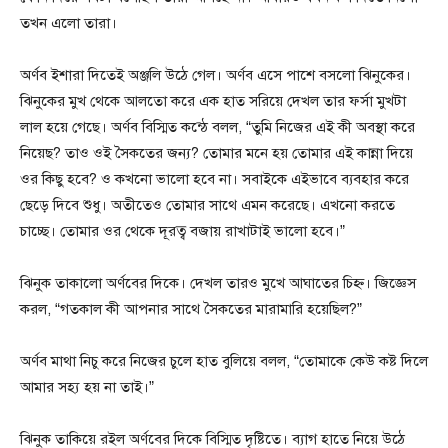
তখন এলো তারা।
অর্ণব ইশারা দিতেই অঞ্জলি উঠে গেল। অর্ণব এসে পাশে বসলো ঝিনুকের।
ঝিনুকের মুখ থেকে আলতো করে এক হাত সরিয়ে দেখল তার ফর্সা মুখটা
লাল হয়ে গেছে। অর্ণব বিস্মিত কন্ঠে বলল, “তুমি নিজের এই কী অবস্থা করে
নিয়েছ? তাও ওই সৈকতের জন্য? তোমার মনে হয় তোমার এই কান্না দিয়ে
ওর কিছু হবে? ও কখনো ভালো হবে না। সবাইকে এইভাবে ব্যবহার করে
ছেড়ে দিবে শুধু। অতীতেও তোমার সাথে এমন করেছে। এখনো করতে
চাচ্ছে। তোমার ওর থেকে দূরত্ব বজায় রাখাটাই ভালো হবে।”
ঝিনুক তাকালো অর্ণবের দিকে। দেখল তারও মুখে আঘাতের চিহ্ন। জিজ্ঞেস
করল, “গতকাল কী আপনার সাথে সৈকতের মারামারি হয়েছিল?”
অর্ণব মাথা নিচু করে নিজের চুলে হাত বুলিয়ে বলল, “তোমাকে কেউ কষ্ট দিলে
আমার সহ্য হয় না তাই।”
ঝিনুক তাকিয়ে রইল অর্ণবের দিকে বিস্মিত দৃষ্টিতে। ব্যাগ হাতে নিয়ে উঠে