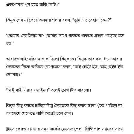
একশোবার খুন হতে রাজি আছি।”
ঝিনুক শেষ না পেয়ে অসহায় গলায় বলল, “তুমি এত বেহায়া কেন?”
“তোমার এক্স ছিলাম না? তোমার সাথে থাকতে থাকতে প্রভাব পড়েছে মনে
হয়।”
আবারও লাইব্রেরিয়ান ডাক দিলো ঝিনুককে। ঝিনুক তার কথা শুনে আবার
সৈকতের দিকে তাকিয়ে রেগেমেগে বলল, “আই হেইট ইউ, আই হেইট ইউ
সো মাচ।”
“মি টু মাই ডিয়ার ওয়াইফ।” বলেই চোখ টিপ মারলো।
ঝিনুক কিছু বলতে চাচ্ছিল কিন্তু সৈকতকে কিছু বলার ভাষা খুঁজে পাচ্ছিল না।
অবশেষে মেঝেতে লাথি মেরেই চলে গেল।
ক্লাসে ফেরত যাওয়ার সময় অর্কের মেসেজ পেল, “প্রিন্সিপাল স্যারের সাথে