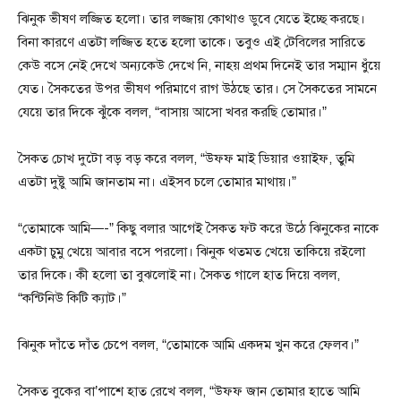
ঝিনুক ভীষণ লজ্জিত হলো। তার লজ্জায় কোথাও ডুবে যেতে ইচ্ছে করছে।
বিনা কারণে এতটা লজ্জিত হতে হলো তাকে। তবুও এই টেবিলের সারিতে
কেউ বসে নেই দেখে অন্যকেউ দেখে নি, নাহয় প্রথম দিনেই তার সম্মান ধুঁয়ে
যেত। সৈকতের উপর ভীষণ পরিমাণে রাগ উঠছে তার। সে সৈকতের সামনে
যেয়ে তার দিকে ঝুঁকে বলল, “বাসায় আসো খবর করছি তোমার।”
সৈকত চোখ দুটো বড় বড় করে বলল, “উফফ মাই ডিয়ার ওয়াইফ, তুমি
এতটা দুষ্টু আমি জানতাম না। এইসব চলে তোমার মাথায়।”
“তোমাকে আমি—-” কিছু বলার আগেই সৈকত ফট করে উঠে ঝিনুকের নাকে
একটা চুমু খেয়ে আবার বসে পরলো। ঝিনুক থতমত খেয়ে তাকিয়ে রইলো
তার দিকে। কী হলো তা বুঝলোই না। সৈকত গালে হাত দিয়ে বলল,
“কন্টিনিউ কিটি ক্যাট।”
ঝিনুক দাঁতে দাঁত চেপে বলল, “তোমাকে আমি একদম খুন করে ফেলব।”
সৈকত বুকের বা’পাশে হাত রেখে বলল, “উফফ জান তোমার হাতে আমি