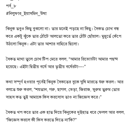
পর্ব_৮
#নিলুফার_ইয়াসমিন_ঊষা
ঝিনুক তবুও কিছু বুঝলো না। তার মনেই পড়ছে না কিছু। সৈকত চোখ বন্ধ
করে একটু ঝুঁকে তার ঠোঁটে আলতো করে তার ঠোঁট ছোঁয়াল। মুহূর্তে কেঁপে
উঠলো ঝিনুক। এটা তার আশার বাহিরে ছিলো।
সৈকত মাথা তুলে চোখ টিপ মেরে বলল, “আমার রিভোর্ডটা আমার পছন্দ
হয়েছে। এইটা দ্বিতীয় বর্ষে আর তৃতীয় বর্ষেরটা—-”
কথা সম্পূর্ণ হওয়ার পূর্বেই ঝিনুক সৈকতের বুকে ঘুষি মারতে শুরু করল। আর
বলতে শুরু করল, “শয়তান, গরু, ছাগল, ভেড়া, জিরাজ, ভুরুম তুরুম তোর
সাহস কত তুই আমাকে কিস করসোস তাও না জিজ্ঞেস করে।”
সৈকত খপ করে তার এক হাত দিয়ে ঝিনুকের দুইহাত ধরে ফেলল আর বলল,
“জিজ্ঞেস করলে কী কিস করতে দিতে না’কি?”