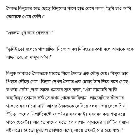
সৈকত ঝিনুকের হাত ছেড়ে ঝিনুকের গালে হাত রেখে বলল, “তুমি চাও আমি
তোমাকে খেয়ে ফেলি।”
“একদম খুন করে ফেলবো।”
“তুমিই তো বলেছে খাওয়াচ্ছি। নিজে ডাবল মিনিংয়ের কথা বলে আমাকে বকে
যাচ্ছ। বেচারা মাসুম আমি।”
ঝিনুক আবারও সৈকতকে মারতে নিলে সৈকত এক দৌড় দেয়। ঝিনুক তার
পিছনে দৌঁড়ে গেল। ঝিনুক দেখল সৈকত এক চেয়ার টান দিয়ে বসে গেছে।
তখনই একটা লোক তাকে ধমকের সুরে বলল, “এটা লাইব্রেরি না’কি
অন্যকিছু? তোমার কন্ঠ সে কখন থেকে শুনছিলাম। লাইব্রেরিতে কীভাবে
থাকতে হয় জানো না?” আবার সৈকতকে দেখিয়ে বলল, “ওর থেকে শিখা
উচিত। ওদের ডিপার্টমেন্টে ফাস্ট হয় সবসময়ই। সবসময় কত শান্ত হয়ে
থাকে ছেলেটা। আর তোমাদের মতো পোলাপান আমাদের ভার্সিটির সম্মান
নষ্ট করে। হয়তো চুপচাপ কোথাও বসো, নাহয় এখনই বের হয়ে যাও।”