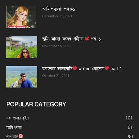
আমি পদ্মজা -পর্ব ৯১
December 31, 2021
তুমি_আছো_মনের_গহীনে
পর্ব- ১
November 8, 2021
অবশেষে ভালোবাসি
writer :রোদেলা
part:1
October 21, 2021
POPULAR CATEGORY
ভ্যাম্পায়ার কুইন
101
আমি পদ্মজা
91
লীলাবালি
90