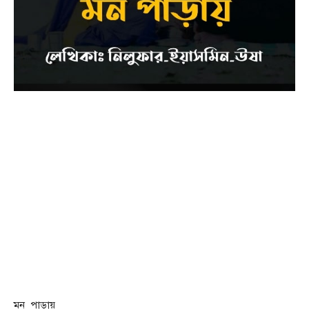
মন_পাড়ায়