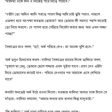
“দাদিমা ওকে দিন ও নিজেই পরে নিতে পারবে।”
“ওইটা তো আমিও জানি পরতে পারব কিন্তু আমি চাই তুমি পরাও, নাহলে
এতক্ষণ ধরে অপেক্ষা করতাম তোমার? আর তোমার কী সমস্যা পছন্দ করোই
তো বিয়ে করলে। যে পাগল হয়ে গেছিয়ে বিয়েটা করার জন্য আর এখন লজ্জা
পাচ্ছ?”
সৈকতের মাও বলল, “হ্যাঁ, অর্ক পরিয়ে দেও। মা অনেক খুশি হবে।”
অর্ক তবুও দ্বিধাবোধ করল। দাদিমা সৈকতের মায়ের দিকে তাকিয়ে বলল,
“বুঝলে মা রেনু, তোমার ছেলে লজ্জায় এখন ডুইবা যাবে। প্রভা নেও এইটা
নিয়ে তোমাদের রুমেই যাও। পরিয়ে দেওয়ার পর আমাকে এসে দেখিয়ে
যাবে”
কথাটা শুনতেই অর্ক উঠে রওনা দিলো। দরজায় দাদিমা আবার ডাক দিলে সে
দাঁড়ায়। দাদিমা বললেন, “আমার কথার মান রাখবা কিন্তু দাদুভাই।”
“জ্বি দাদিমা।” অর্ক মাথা নামিয়ে চলে গেল সেখান থেকে।