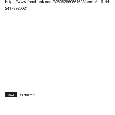
https://www.facebook.com/828382860864628/posts/119144
2417892002/
TAGS
মন_পাড়ায় পর্ব_৮