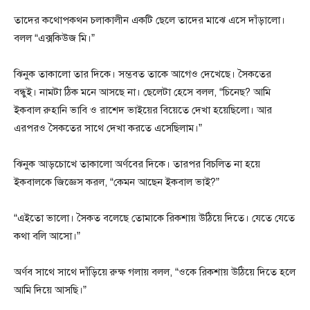
তাদের কথোপকথন চলাকালীন একটি ছেলে তাদের মাঝে এসে দাঁড়ালো।
বলল “এক্সকিউজ মি।”
ঝিনুক তাকালো তার দিকে। সম্ভবত তাকে আগেও দেখেছে। সৈকতের
বন্ধুই। নামটা ঠিক মনে আসছে না। ছেলেটা হেসে বলল, “চিনেছ? আমি
ইকবাল রুহানি ভাবি ও রাশেদ ভাইয়ের বিয়েতে দেখা হয়েছিলো। আর
এরপরও সৈকতের সাথে দেখা করতে এসেছিলাম।”
ঝিনুক আড়চোখে তাকালো অর্ণবের দিকে। তারপর বিচলিত না হয়ে
ইকবালকে জিজ্ঞেস করল, “কেমন আছেন ইকবাল ভাই?”
“এইতো ভালো। সৈকত বলেছে তোমাকে রিকশায় উঠিয়ে দিতে। যেতে যেতে
কথা বলি আসো।”
অর্ণব সাথে সাথে দাঁড়িয়ে রুক্ষ গলায় বলল, “ওকে রিকশায় উঠিয়ে দিতে হলে
আমি দিয়ে আসছি।”