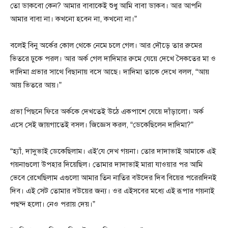
তো ডাকবো কেন? আমার বাবাকেই শুধু আমি বাবা ডাকব। আর আপনি
আমার বাবা না। কখনো হবেন না, কখনো না।”
বলেই বিনু অর্কের কোল থেকে নেমে চলে গেল। আর দৌড়ে তার রুমের
ভিতরে ঢুকে পরল। আর অর্ক গেল দাদিমার রুমে যেয়ে দেখে সৈকতের মা ও
দাদিমা প্রভার সাথে বিছানায় বসে আছে। দাদিমা তাকে দেখে বলল, “আয়
আয় ভিতরে আয়।”
প্রভা পিছনে ফিরে অর্ককে দেখতেই উঠে একপাশে যেয়ে দাঁড়ালো। অর্ক
এসে সেই জায়গাতেই বসল। জিজ্ঞেস করল, “ডেকেছিলেন দাদিমা?”
“হ্যাঁ, দাদুভাই ডেকেছিলাম। এই’যে দেখ গয়না। তোর দাদাভাই আমাকে এই
গয়নাগুলো উপহার দিয়েছিল। তোমার দাদাভাই মারা যাওয়ার পর আমি
ভেবে রেখেছিলাম এগুলো আমার তিন নাতির বউদের দিব বিয়ের পরেরদিনই
দিব। এই সেট তোমার বউয়ের জন্য। ওর এইসবের মধ্যে এই রূপার গয়নাই
পছন্দ হলো। নেও পরায় দেয়।”