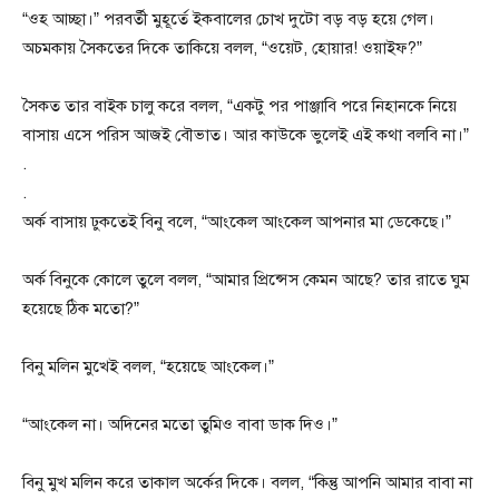
“ওহ আচ্ছা।” পরবর্তী মুহূর্তে ইকবালের চোখ দুটো বড় বড় হয়ে গেল।
অচমকায় সৈকতের দিকে তাকিয়ে বলল, “ওয়েট, হোয়ার! ওয়াইফ?”
সৈকত তার বাইক চালু করে বলল, “একটু পর পাঞ্জাবি পরে নিহানকে নিয়ে
বাসায় এসে পরিস আজই বৌভাত। আর কাউকে ভুলেই এই কথা বলবি না।”
.
.
অর্ক বাসায় ঢুকতেই বিনু বলে, “আংকেল আংকেল আপনার মা ডেকেছে।”
অর্ক বিনুকে কোলে তুলে বলল, “আমার প্রিন্সেস কেমন আছে? তার রাতে ঘুম
হয়েছে ঠিক মতো?”
বিনু মলিন মুখেই বলল, “হয়েছে আংকেল।”
“আংকেল না। অদিনের মতো তুমিও বাবা ডাক দিও।”
বিনু মুখ মলিন করে তাকাল অর্কের দিকে। বলল, “কিন্তু আপনি আমার বাবা না