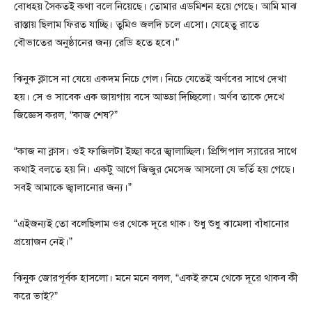
বোধহয় সৈকতই কথা বলে নিয়েছে। তোমার এডমিশন হয়ে গেছে। আমি মাঝ
রাস্তায় ছিলাম ফিরত যাচ্ছি। তুমিও জলদি চলে এসো। যেহেতু রাতে
বৌভাতের অনুষ্ঠানের জন্য রেডি হতে হবে।”
ঝিনুক ক্লাসে না যেয়ে একদম নিচে গেল। নিচে যেতেই অর্ণবের সাথে দেখা
হয়। সে ও সাবেক এক জায়গায় বসে আড্ডা দিচ্ছিলো। অর্ণব তাকে দেখে
জিজ্ঞেস করল, “কাজ শেষ?”
“কাজ না ক্লাস। ওই ফাজিলটা ইচ্ছা করে জ্বালাচ্ছিল। প্রিন্সিপাল স্যারের সাথে
কথাই বলতে হয় নি। একটু আগে জিজুর মেসেজ আসলো যে ভর্তি হয় গেছে।
সবই আমাকে জ্বালানোর জন্য।”
“এইজন্যই তো বলেছিলাম ওর থেকে দূরে থাক। শুধু শুধু ঝামেলা বাঁধানোর
প্রয়োজন নেই।”
ঝিনুক জোরপূর্বক হাসলো। মনে মনে বলল, “একই রুমে থেকে দূরে থাকব কী
করে ভাই?”