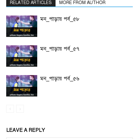
RELATED ARTICLES
MORE FROM AUTHOR
মন_পাড়ায় পর্ব_৫৮
মন_পাড়ায় পর্ব_৫৭
মন_পাড়ায় পর্ব_৫৬
LEAVE A REPLY