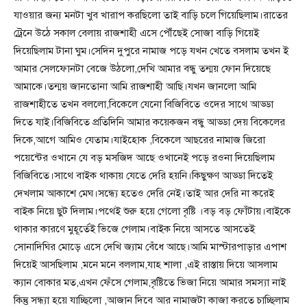
যাওয়ার জন্য মনটা খুব খারাপ করছিলো তাই বাড়ি চলে গিয়েছিলাম।রাতের
ট্রেনে উঠে সকাল বেলায় রাজশাহী এসে পৌঁছেই সোজা বাড়ি গিয়েই
দিয়েছিলাম টানা ঘুম।সেদিন দুপুরে নামাজ পড়ে যখন খেতে বসলাম তখন ই
আমার সেলফোনটা বেজে উঠলো,দেখি আমার বন্ধু তন্ময় ফোন দিয়েছে
আমাকে।তন্ময় জানতোনা আমি রাজশাহী আছি।যখন জানলো আমি
রাজশাহীতে তখন বললো,বিকেলে যেনো বিজিবিতে ওদের সাথে আড্ডা
দিতে যাই।বিজিবিতে প্রতিদিনি আমার কয়েকজন বন্ধু আড্ডা দেয় বিকেলের
দিকে,আগে আমিও যেতাম।যাইহোক ,বিকেলে আছরের নামাজ জিরো
পয়েন্টের ওখানে যে বড় মসজিদ আছে ওখানেই পড়ে রওনা দিয়েছিলাম
বিজিবিতে।সাথে বাইক থাকায় যেতে দেরি হয়নি।কিছুক্ষণ আড্ডা দিতেই
দেখলাম আকাশে মেঘ।সন্ধ্যে হতেও দেরি নেই।তাই আর দেরি না করেই
বাইক নিয়ে ছুট দিলাম।পথেই শুরু হয়ে গেলো বৃষ্টি ।বড় বড় ফোঁটায়।বাইকে
থাকার কারণে মুহূর্তেই ভিজে গেলাম।বাইক নিয়ে আসতে আসতেই
সোনাদিঘির মোড়ে এসে দেখি জ্যাম বেঁধে আছে।আমি মাস্টারপাড়ার এপাশ
দিয়েই আসছিলাম ,মনে মনে বললাম,যাহ শালা ,এই রাস্তায় দিয়ে আসলাম
ক্যান বোকার মত,এখন ফেঁসে গেলাম,বৃষ্টিতে ভিজা নিয়ে আমার সমস্যা নাই
কিন্তু সন্ধ্যা হয়ে যাচ্ছিলো ,আজান দিবে আর নামাজটা কাজা করতে চাচ্ছিলাম