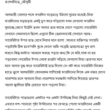
#লেখনিতে_মৌসুমী
আলমারী খোলার শব্দে ফারদিন নড়েচড়ে উঠলো ঘুমের মধ্যেই।নিরা
ফারদিনের নড়াচড়ায় একটু চুপ করে দাঁড়ালো যখন দেখলো ফারদিন
ঘুমাচ্ছে,জেগে উঠেনি তখন আবার তার কাজে লেগে পড়লো।ডায়েরিটা
যেখানে যেমনভাবে ছিলো এখুনো ঠিক তেমনভাবেই সেখানে আছে।
ডায়েরিটার উপর হাত রেখে নিরার মনে হলো ,অন্যের ব্যক্তিগত ডায়েরি
পড়াটাকি ঠিক হবে?যদি বুঝে ফেলে আমি পড়েছি তাহলেতো খুব রাগ
করবে।কিন্তু মনটাও আনচান করছে পড়ার জন্য,কি যে করি,থাক না হয়
পড়বোনা।ডায়েরির উপর থেকে হাতটা সড়িয়ে ফেললো নিরা।তারপর মনে
মনে আবার যুদ্ধ করে ডায়েরিটাই হাত দিলো সে।ঝট করে ডায়েরিটা নিজের
হাতে তুলে আলমারিটা কোনরকম লাগিয়েই ফারদিনের দিকে এক নজর দেখে
বারান্দায় চলে আসলো নিরা।বারান্দার দরজাটা লাগিয়ে দিয়েছে তারপর
আলো জ্বালিয়ে ইজি চেয়ারে বসে পড়লো নিরা।
ডায়েরিটার পাতাগুলো একটার পর একটা উল্টাচ্ছে নিরা।কিছুই নেই লেখা।
এভাবে দশ-পনেরো পৃষ্টা উল্টানোর পর দেখতে পেলো ফারদিনের একটি