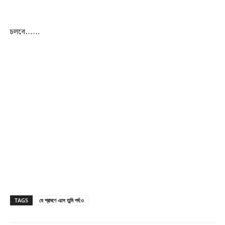
চলবে……
TAGS
যে শ্রাবণে এলে তুমি পর্ব:৩