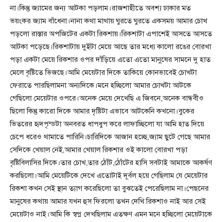
না।কিন্তু জ্যামের জন্য আটকা পড়লাম।রাজশাহীতে অবশ্য ঢাকার মত
ভয়ংকর জ্যাম বাঁধেনা।নানা কথা মাথায় ঘুরতে ঘুরতে একসময় আমার চোখ
পড়লো রাস্তার অপজিটের একটা রিকশায়।রিকশাটা এপাশেই আসতে আসতে
আটকা পড়েছে।রিকশাটায় দুইটা মেয়ে আছে তার মধ্যে কালো রঙের বোরখা
পড়া একটা মেয়ে রিকশার ওপর দাঁড়িয়ে এতো এতো মানুষের সামনে দু হাত
মেলে বৃষ্টিতে ভিজছে।আমি মেয়েটার দিকে তাকিয়ে কোনভাবেই চোখটা
ফেরাতে পারছিলামনা অন্যদিকে।মনে হচ্ছিলো আমার চোখটা আটকে
গেছিলো মেয়েটার ওপরে।অনেক মেয়ে দেখেছি এ জিবনে,অনেক বান্ধবীও
ছিলো কিন্তু কারো দিকে আমার দৃষ্টিটা এভাবে আটকেনি কখনো।বুকের
ভিতরের হৃদপৃন্ডটা অনবরত ধাপধুপ করে লাফাচ্ছিলো যা আমি হাত দিয়ে
চেপে ধরেও থামাতে পারিনি।চারিদিকে আজান হচ্ছে,জ্যাম ছুটে গেছে আমার
সেদিকে খেয়াল নেই,আমার খেয়াল রিকশার ওই কালো বোরখা পড়া
বৃষ্টিবিলাসির দিকে।তার চোখ,তার ঠোঁট,ঠোঁটের হাসি সবটাই আমাকে আকর্ষণ
করছিলো।আমি মেয়েটিকে দেখে এতোটাই দূর্বল হয়ে গেছিলাম যে মেয়েটার
রিকশা কখন সেই স্থান ত্যাগ করেছিলো তা বুঝতেই পেরেছিলাম না।পেছনের
মানুষের কথায় আমার যখন হুস ফিরলো তখন দেখি রিকশাও নাই আর সেই
মেয়েটাও নাই।আমি কি স্বপ্ন দেখছিলাম এতক্ষণ এমন মনে হচ্ছিলো মেয়েটাকে