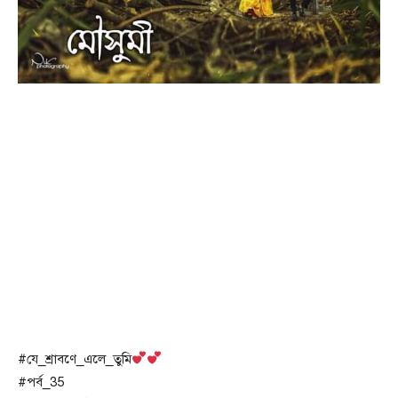
#যে_শ্রাবণে_এলে_তুমি
#পর্ব_35