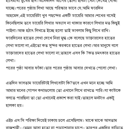
হাসিমাখা মুখের ছবি।অনেকদিন আগের তোলা ছবিটা সেটা দেখেই বোঝা
যাচ্ছে।পরের পৃষ্ঠায় লিখা আছে পরিস্কার ভাবে যে,আমি ফারদিন
আহমেদ,এই ডায়েরিটা খুব পছন্দের একটি ডায়েরি আমার।শখের বসেই
কিনেছিলাম তবে ডায়েরি লিখার অভ্যাস না থাকার কারণে লিখার মত কিছুই
পাইনা।আজ হঠাৎ লিখতে ইচ্ছে হলো তাই ভাবলাম কিছু লিখে রাখি।
ফারদিনের হাতের লেখা দেখে নিরা মুগ্ধ।কে বলেছে ডাক্তারদের হাতের
লেখা ভালো না,এইতো কত সুন্দর ঝরঝরে হাতের লেখা।আর মানুষে বলে
ডাক্তারদের হাতের লেখা ভালো না,তাহলে এসব কি ?কত চমৎকার হাতের
লেখা।
পরের পৃষ্ঠা আবার ফাঁকা।তার পরের পৃষ্ঠায় আবার দেখতে পেলো লেখা।
এতদিন ভাবতাম ডায়েরিটাই লিখবোটা কি?তবে এখন মনে হচ্ছে আমি
আমার মনের গোপন কথাগুলোয় তো এখানে লিখে রাখতে পারি।যা কাউকে
বলতে পারছিনা তা তো এখানেই প্রকাশ করা যাই।তাহলে মনটাও একটু
হালকা হয়।
এইচ এস সি পরিক্ষা দিয়েই ঢাকায় চলে এসেছিলাম। মাঝে মাঝে আসতাম
রাজশাহী। তেমন আসা হতো না পড়াশোনার চাপে। তারপর একদিন বাড়িতে