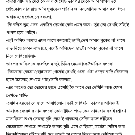
-দোস্ত আমি ওই মেয়েকে কাল দেখেছি তারপর থেকে আমি পাগল হয়ে
গেছি,কাল সারারাত আমি ঘুমাতেও পারিনি জানিস,আসিফ আমার কথা শুনে
অবাক হয়ে গেছে,সে বললো,
-কি বলিস তুই এসব।একদিন দেখেই কেউ এমন করে। তুই তো দেখছি সত্যিই
পাগল হয়ে গেছিস।
-হ্যাঁ আসিফ আমার এমন আগে কখনোই হয়নি,দেখ আমার বুকের বাঁ পাশে
হাত দিয়ে কেমন লাফাচ্ছে বলেই আসিফের হাতটা আমার বুকের বাঁ পাশে
নিয়ে দেখিয়েছিলাম।
তারপর আসিফকে বলেছিলাম তুই চিনিস মেয়েটাকে?আসিফ বললো,
-চিনবোনা কেনো?ছোটবেলা থেকেই দেখছি ওকে।ওটা ওদের বাড়ি।বিকেলে
ছাদে উঠলেই দেখতে পাই।আমি বললাম,
-এর আগেও তো তোদের ছাদে এসেছি কৈ আগে তো দেখিনি,আজ যেমন
দেখতে পাচ্ছি।
-সেদিন হয়তো সে ছাদে আসছিলোনা তাই দেখিসনি।তারপর আসিফ ই
আমাকে মেয়েটার নাম বললো,কোন ক্লাসে পড়ে ,কয় ভাইবোন সব ই।শ্রাবণ
মাস ছিলো তখন সেজন্য বৃষ্টি লেগেই থাকতো,সেদিন ছাদে দাঁড়িয়ে
মেয়েটাকে দেখতে দেখতেই আবার বৃষ্টি এসে গেছিলো,মেয়েটা সেদিন আর
ভিজেছিলোনা বৃষ্টিতে,বৃষ্টি শুরু হতেই সে বাসার ভিতর ঢুকে গেছিলো তাই