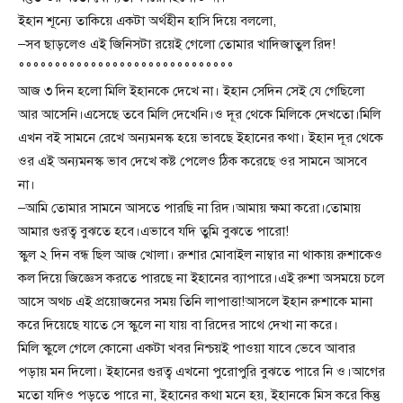
ইহান শূন্যে তাকিয়ে একটা অর্থহীন হাসি দিয়ে বললো,
–সব ছাড়লেও এই জিনিসটা রয়েই গেলো তোমার খাদিজাতুল রিদ!
°°°°°°°°°°°°°°°°°°°°°°°°°°°°°°
আজ ৩ দিন হলো মিলি ইহানকে দেখে না। ইহান সেদিন সেই যে গেছিলো
আর আসেনি।এসেছে তবে মিলি দেখেনি।ও দূর থেকে মিলিকে দেখতো।মিলি
এখন বই সামনে রেখে অন্যমনস্ক হয়ে ভাবছে ইহানের কথা। ইহান দূর থেকে
ওর এই অন্যমনস্ক ভাব দেখে কষ্ট পেলেও ঠিক করেছে ওর সামনে আসবে
না।
–আমি তোমার সামনে আসতে পারছি না রিদ।আমায় ক্ষমা করো।তোমায়
আমার গুরত্ব বুঝতে হবে।এভাবে যদি তুমি বুঝতে পারো!
স্কুল ২ দিন বন্ধ ছিল আজ খোলা। রুশার মোবাইল নাম্বার না থাকায় রুশাকেও
কল দিয়ে জিজ্ঞেস করতে পারছে না ইহানের ব্যাপারে।এই রুশা অসময়ে চলে
আসে অথচ এই প্রয়োজনের সময় তিনি লাপাত্তা!আসলে ইহান রুশাকে মানা
করে দিয়েছে যাতে সে স্কুলে না যায় বা রিদের সাথে দেখা না করে।
মিলি স্কুলে গেলে কোনো একটা খবর নিশ্চয়ই পাওয়া যাবে ভেবে আবার
পড়ায় মন দিলো। ইহানের গুরত্ব এখনো পুরোপুরি বুঝতে পারে নি ও।আগের
মতো যদিও পড়তে পারে না, ইহানের কথা মনে হয়, ইহানকে মিস করে কিন্তু