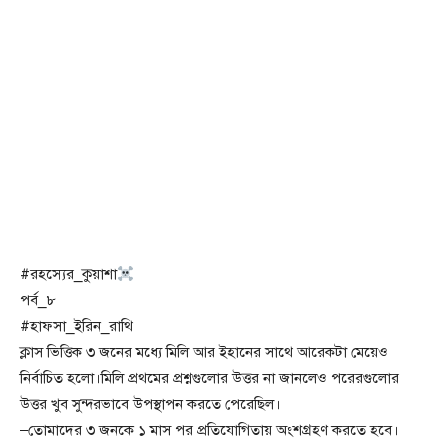
#রহস্যের_কুয়াশা
পর্ব_৮
#হাফসা_ইরিন_রাথি
ক্লাস ভিত্তিক ৩ জনের মধ্যে মিলি আর ইহানের সাথে আরেকটা মেয়েও
নির্বাচিত হলো।মিলি প্রথমের প্রশ্নগুলোর উত্তর না জানলেও পরেরগুলোর
উত্তর খুব সুন্দরভাবে উপস্থাপন করতে পেরেছিল।
–তোমাদের ৩ জনকে ১ মাস পর প্রতিযোগিতায় অংশগ্রহণ করতে হবে।