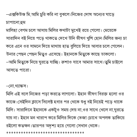
–এক্সকিউজ মি,আমি চুরি করি না বুঝলে।নিজের দোষ অন্যের ঘাড়ে
চাপানো,হুম
মালিহা বেগম চলে আসায় মিলির কথাটা মুখেই রয়ে গেলো। মেয়েকে
সারাদিন বই নিয়ে পড়ে থাকতে দেখে উনি ভীষণ খুশি হোন।মিলির জন্য চা
করে এনে ওর সামনে দিয়ে মাথায় হাত বুলিয়ে দিয়ে আবার চলে গেলেন।
উনার পেছন পেছন মিতুও এসেছে। ইহানকে মিতুকে কাছে ডাকলো।
–আমি মিতুকে নিয়ে ঘুরতে যাচ্ছি। রুশাও যাবে আমার সাথে।তুমি চাইলে
আসতে পারো।
–নো,থ্যাঙ্কস।
মিলি এই বলে নিজের পড়া করতে লাগলো। ইহান ভীষণ বিরক্ত হলো ওর
কাজে।সেইদিন ক্লাসে সিলেক্ট হবার পর থেকে শুধু বই নিয়েই পড়ে থাকে
মিলি। সারাদিনে ইহানকে একটুও সময় দেয় না,ওর সাথে খেলে না,ঘুরতে
যায় না। ইহান মন খারাপ করে মিলির দিকে ভেজা চোখে অপলক তাকিয়ে
রইলো কতক্ষন।তারপর অদৃশ্য হয়ে গেলো সেখান থেকে।
°°°°°°°°°°°°°°°°°°°°°°°°°°°°°°°°