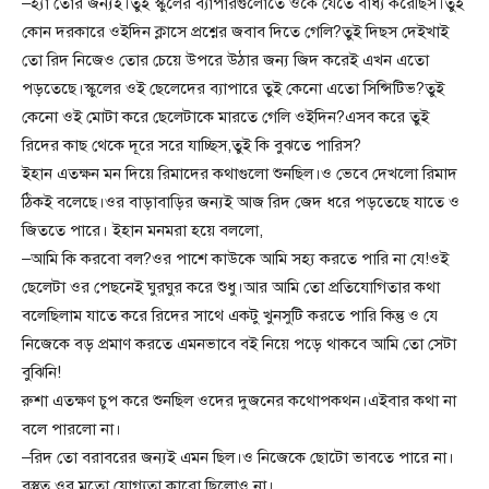
–হ্যাঁ তোর জন্যই।তুই স্কুলের ব্যাপারগুলোতে ওকে যেতে বাধ্য করেছিস।তুই
কোন দরকারে ওইদিন ক্লাসে প্রশ্নের জবাব দিতে গেলি?তুই দিছস দেইখাই
তো রিদ নিজেও তোর চেয়ে উপরে উঠার জন্য জিদ করেই এখন এতো
পড়তেছে।স্কুলের ওই ছেলেদের ব্যাপারে তুই কেনো এতো সিন্সিটিভ?তুই
কেনো ওই মোটা করে ছেলেটাকে মারতে গেলি ওইদিন?এসব করে তুই
রিদের কাছ থেকে দূরে সরে যাচ্ছিস,তুই কি বুঝতে পারিস?
ইহান এতক্ষন মন দিয়ে রিমাদের কথাগুলো শুনছিল।ও ভেবে দেখলো রিমাদ
ঠিকই বলেছে।ওর বাড়াবাড়ির জন্যই আজ রিদ জেদ ধরে পড়তেছে যাতে ও
জিততে পারে। ইহান মনমরা হয়ে বললো,
–আমি কি করবো বল?ওর পাশে কাউকে আমি সহ্য করতে পারি না যে!ওই
ছেলেটা ওর পেছনেই ঘুরঘুর করে শুধু।আর আমি তো প্রতিযোগিতার কথা
বলেছিলাম যাতে করে রিদের সাথে একটু খুনসুটি করতে পারি কিন্তু ও যে
নিজেকে বড় প্রমাণ করতে এমনভাবে বই নিয়ে পড়ে থাকবে আমি তো সেটা
বুঝিনি!
রুশা এতক্ষণ চুপ করে শুনছিল ওদের দুজনের কথোপকথন।এইবার কথা না
বলে পারলো না।
–রিদ তো বরাবরের জন্যই এমন ছিল।ও নিজেকে ছোটো ভাবতে পারে না।
বস্তুত ওর মতো যোগ্যতা কারো ছিলোও না।