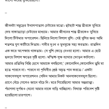
ভালো করেই বুঝিয়েছিলো।
–
জীবনটা সমুদ্রের উথালপাতাল ঢেউয়ের মতো। হুটহাট শান্ত তীরকে ডুবিয়ে
দেয় বাকাত্যাড়া ঢেউয়ের মাধ্যমে। আমার জীবনের শান্ত তীরকেও ডুবিয়ে
দিলো টিউমার অপারেশন। ছিনিয়ে নিলো বিশাল খুশি। যেই খুশির জন্য আমি
শতশত যুগ কাটিয়ে দিতাম। গভীর দুঃখ ও মুখবুজে সহ্য করতাম। রাতদিন
এক করে অপেক্ষায় থাকতাম। সে খুশি কেড়ে নেওয়া হলো। আমার এ ছোট্ট
হৃদয়ে বিশাল ক্ষতের সৃষ্টি হলো। মষ্তিষ্ক সুক্ষ ব্যাথার ফোড়ন কাটলো।
আমার প্রতিবিম্ব বিশ্রি হেসে আমাকে বলছিলো,’ কোনোদিন,কোনোদিন তুমি মা
হতে পারবে না। পারবে না পৃথিবীর শ্রেষ্ঠ অমৃত পান করতে।’ একটা
সাকসেসফুল অপারেশনও সেদিন আমার নিকট আনসাকসেসফুল ছিলো।
প্রাণে বেঁচে গেলেও জানে বাঁচে নি। মরে গিয়েছিলো আমার অন্তরাত্মা।
পঁচাগলা দুর্গন্ধও যেনো আমার নাকে বাড়ি খাচ্ছিলো। বিষাক্ত পরিবেশ সৃষ্টি
হয়েছিলো চারপাশে।
–