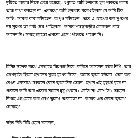
দৃষ্টিতে আমার দিকে চেয়ে রয়েছে। শুধুমাত্র আমি ইশারায় চুপ থাকতে বলায়
তারা কথা বলছেন না। এরমধ্যে আমি ইশারায় বলেওছিলাম যে আমি ঠিক
আছি। আমার বাবা কাঁদছেন, আপুও কাঁদছেন। তবে এ চোখের জল দুঃখের
নয় সুখের তা স্পষ্ট টের পাচ্ছিলাম। আমার শশুড়বাড়ীর লোকজন কেউ
আসেন নি। সবাই হয়তো এখনো এসে পৌঁছাতে পারেন নি।
.
মিনিট দশেক বাধে একহাতে রিপোর্ট নিয়ে কেবিনে আসলেন ডক্টর নিধি। তার
চোখদুটো ছিলো ইশানের ঘুমন্ত মুখের দিকে। আমার জ্বলে উঠলো। তেল আর
বেগুন একসাথে ভাজলে যেমন জ্বলে ঠিক তেমন। ইশান এই মুহূর্তে ঘুমে না
থাকলে আমি তার এক্সের সামনে চুমু খেতাম। একটা না একশ টা। তাহলে
নিশ্চই এই মেয়ে আর চোখ তুলেও তাকাতো না। আমার এত কেনো জ্বলে?
হোয়াই?
ডক্টর নিধি মিষ্টি হেসে বললেন,