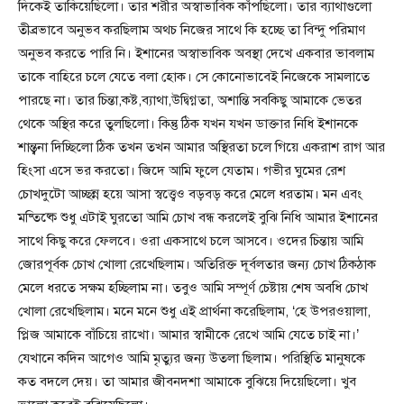
দিকেই তাকিয়েছিলো। তার শরীর অস্বাভাবিক কাঁপছিলো। তার ব্যাথাগুলো
তীব্রভাবে অনুভব করছিলাম অথচ নিজের সাথে কি হচ্ছে তা বিন্দু পরিমাণ
অনুভব করতে পারি নি। ইশানের অস্বাভাবিক অবস্থা দেখে একবার ভাবলাম
তাকে বাহিরে চলে যেতে বলা হোক। সে কোনোভাবেই নিজেকে সামলাতে
পারছে না। তার চিন্তা,কষ্ট,ব্যাথা,উদ্বিগ্নতা, অশান্তি সবকিছু আমাকে ভেতর
থেকে অস্থির করে তুলছিলো। কিন্তু ঠিক যখন যখন ডাক্তার নিধি ইশানকে
শান্ত্বনা দিচ্ছিলো ঠিক তখন তখন আমার অস্থিরতা চলে গিয়ে একরাশ রাগ আর
হিংসা এসে ভর করতো। জিদে আমি ফুলে যেতাম। গভীর ঘুমের রেশ
চোখদুটো আচ্ছন্ন হয়ে আসা স্বত্ত্বেও বড়বড় করে মেলে ধরতাম। মন এবং
মষ্তিষ্কে শুধু এটাই ঘুরতো আমি চোখ বন্ধ করলেই বুঝি নিধি আমার ইশানের
সাথে কিছু করে ফেলবে। ওরা একসাথে চলে আসবে। ওদের চিন্তায় আমি
জোরপূর্বক চোখ খোলা রেখেছিলাম। অতিরিক্ত দূর্বলতার জন্য চোখ ঠিকঠাক
মেলে ধরতে সক্ষম হচ্ছিলাম না। তবুও আমি সম্পূর্ণ চেষ্টায় শেষ অবধি চোখ
খোলা রেখেছিলাম। মনে মনে শুধু এই প্রার্থনা করেছিলাম, ‘হে উপরওয়ালা,
প্লিজ আমাকে বাঁচিয়ে রাখো। আমার স্বামীকে রেখে আমি যেতে চাই না।’
যেখানে কদিন আগেও আমি মৃত্যুর জন্য উতলা ছিলাম। পরিস্থিতি মানুষকে
কত বদলে দেয়। তা আমার জীবনদশা আমাকে বুঝিয়ে দিয়েছিলো। খুব