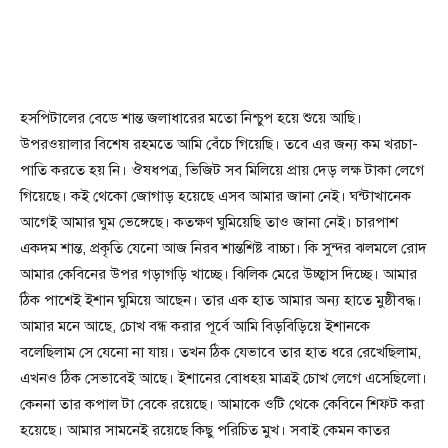
হসপিটালের বেডে শান্ত জলাধারের মতো নিশ্চুপ হয়ে শুয়ে আছি।
উপরওয়ালার বিশেষ রহমতে আমি বেঁচে গিয়েছি। তবে এর জন্য কম খরচা-
পাতি করতে হয় নি। ঔষধপত্র, ভিজিট সব মিলিয়ে প্রায় দেড় লক্ষ টাকা লেগে
গিয়েছে। কই থেকো জোগাড় হয়েছে এসব আমার জানা নেই। ঘন্টাখানেক
আগেই আমার ঘুম ভেঙ্গেছে। কতক্ষণ ঘুমিয়েছি তাও জানা নেই। চারপাশ
একদম শান্ত, প্রকৃতি যেনো আজ নিরব শান্তশিষ্ট বাচ্চা। কি সুন্দর ঝলমলে রোদ
আমার কেবিনের উপর গড়াগড়ি খাচ্ছে। ঝিলিক মেরে উচ্ছ্বাস দিচ্ছে। আমার
ঠিক পাশেই ইশান ঘুমিয়ে আছেন। তার এক হাত আমার অন্য হাতে মুষ্ঠীবদ্ধ।
আমার মনে আছে, চোখ বন্ধ করার পূর্বে আমি বিড়বিড়িয়ে ইশানকে
বলেছিলাম সে যেনো না যায়। তখন ঠিক যেভাবে তার হাত ধরে রেখেছিলাম,
এখনও ঠিক সেভাবেই আছে। ইশানের বোধহয় মাত্রই চোখ লেগে এসেছিলো।
কেননা তার কপাল টা বেকে রয়েছে। আমাকে ওটি থেকে কেবিনে শিফ্ট করা
হয়েছে। আমার সামনেই রয়েছে কিছু পরিচিত মুখ। সবাই কেমন কাতর