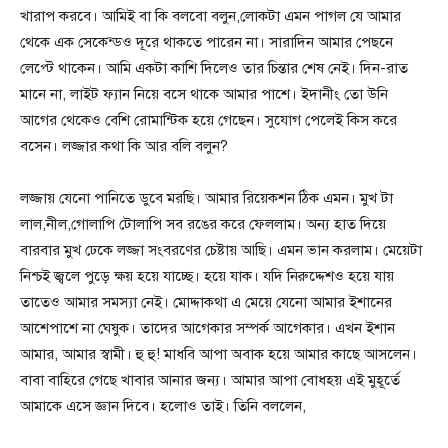
খারাপ করবে। আমিই বা কি বলবো বলুন,লোকটা এমন পাগল যে আমার
থেকে এক সেকেন্ডও দূরে থাকতে পারেন না। সারাদিন আমার পেছনে
লেপ্টে থাকেন। আমি একটা কাশি দিলেও তার চিন্তার শেষ নেই। দিন-রাত
মানে না, লাইট ফ্যান নিয়ে বসে থাকে আমার পাশে। ইদানীং তো উনি
আগের থেকেও বেশি রোমান্টিক হয়ে গেছেন। সুযোগ পেলেই কিস করে
বসেন। লজ্জার কথা কি আর বলি বলুন?
লজ্জায় যেনো পানিতে ডুবে মরছি। আমার রিয়েকশন ঠিক এমন। মুখ টা
লাল,নীল,গোলাপি টোলাপি সব রঙের করে ফেললাম। অন্য হাত দিয়ে
বারবার মুখ ঢেকে লজ্জা সংবরণের চেষ্টায় আছি। এমন ভান করলাম। মেয়েটা
নিশ্চই জ্বলে পুড়ে ক্ষয় হয়ে যাচ্ছে। হয়ে যাক। যদি নিরুদ্দেশও হয়ে যায়
তাতেও আমার সমস্যা নেই। মোদ্দাকথা এ মেয়ে যেনো আমার ইশানের
আশেপাশে না ঘেষুক। তাদের আগেকার সম্পর্ক আগেকার। এখন ইশান
আমার, আমার স্বামী। হু হু! মাধবি আপা অবাক হয়ে আমার কাছে আসলেন।
বাবা বাহিরে গেছে খাবার আনার জন্য। আমার আপা বোধহয় এই মুহূর্তে
আমাকে এসে জ্ঞান দিবে। হলোও তাই। তিনি বললেন,