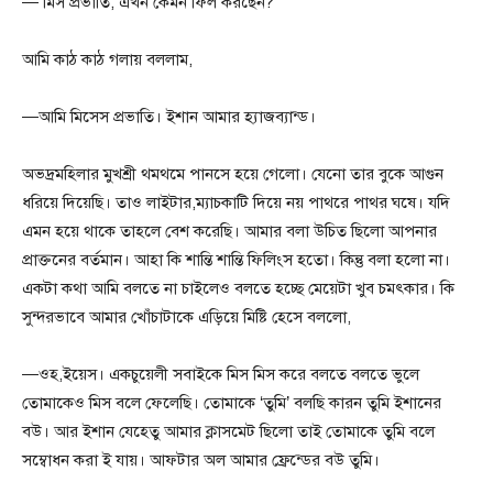
— মিস প্রভাতি, এখন কেমন ফিল করছেন?
আমি কাঠ কাঠ গলায় বললাম,
—আমি মিসেস প্রভাতি। ইশান আমার হ্যাজব্যান্ড।
অভদ্রমহিলার মুখশ্রী থমথমে পানসে হয়ে গেলো। যেনো তার বুকে আগুন
ধরিয়ে দিয়েছি। তাও লাইটার,ম্যাচকাটি দিয়ে নয় পাথরে পাথর ঘষে। যদি
এমন হয়ে থাকে তাহলে বেশ করেছি। আমার বলা উচিত ছিলো আপনার
প্রাক্তনের বর্তমান। আহা কি শান্তি শান্তি ফিলিংস হতো। কিন্তু বলা হলো না।
একটা কথা আমি বলতে না চাইলেও বলতে হচ্ছে মেয়েটা খুব চমৎকার। কি
সুন্দরভাবে আমার খোঁচাটাকে এড়িয়ে মিষ্টি হেসে বললো,
—ওহ,ইয়েস। একচুয়েলী সবাইকে মিস মিস করে বলতে বলতে ভুলে
তোমাকেও মিস বলে ফেলেছি। তোমাকে ‘তুমি’ বলছি কারন তুমি ইশানের
বউ। আর ইশান যেহেতু আমার ক্লাসমেট ছিলো তাই তোমাকে তুমি বলে
সম্বোধন করা ই যায়। আফটার অল আমার ফ্রেন্ডের বউ তুমি।