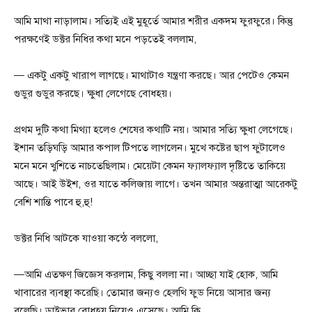
আমি মাথা নাড়ালাম। সত্যিই এই মুহূর্তে আমার শরীর একদম ফুরফুরে। কিন্তু
পরক্ষণেই ডক্টর নিধির কথা মনে পড়তেই বললাম,
— একটু একটু খারাপ লাগছে। মাথাটাও যন্ত্রণা করছে। আর পেটেও কেমন
গুডুর গুডুর করছে। ক্ষুধা লেগেছে বোধহয়।
প্রথম দুটি কথা মিথ্যা হলেও শেষের কথাটি নয়। আমার সত্যি ক্ষুধা লেগেছে।
ইশান তড়িঘড়ি আমার কপাল টিপতে লাগলেন। মুখে কষ্টের ছাপ ফুটালেও
মনে মনে খুশিতে নাচতেছিলাম। মেয়েটা কেমন ফ্যালফ্যাল দৃষ্টিতে তাকিয়ে
আছে। আই উইশ, ওর যাতে কলিজায় লাগে। তখন আমার অন্তরাত্মা আরেকটু
বেশি শান্তি পাবে হু,হু!
ডক্টর নিধি আটকে যাওয়া কন্ঠে বললো,
—আমি এতক্ষণ জিজ্ঞেস করলাম, কিছু বললা না। আচ্ছা যাই হোক, আমি
খাবারের ব্যবস্থা করেছি। তোমার জন্যও হেলথি ফুড নিয়ে আসার জন্য
বলেছি। ড্রাইভার বোধহয় নিয়েও এসেছে। আমি কি..