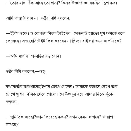
—তোর মাথা ঠিক আছে তো প্রভা? কিসব উল্টাপাল্টা বকছিস। চুপ কর।
আমি পাত্তা দিলাম না। ডক্টর নিধি বললেন,
—ইট’স ওকে। ও বোধহয় মিশুক টাইপের। সেজন্যই হয়তো মুখ ফসকে বলে
ফেলেছে। এত হেসিটেইট ফিল করবেন না প্লিজ। বাই দ্যা ওয়ে আপনি কে?
—আমি মাধবি। প্রভাতির বড় বোন।
ডক্টর নিধি বললেন,—ওহ্।
কথাবার্তার মাঝখানেই ইশান জেগে গেলেন। আমাকে স্বজ্ঞানে দেখে তার
চোখে খুশির ঝিলিক খেলে গেলো। সে উৎফুল্ল হয়ে আমার দিকে ঝুঁকে
বললো,
—তুমি ঠিক আছো?জ্ঞান ফিরেছে কখন? এখন কেমন লাগছে? খারাপ
লাগছে?