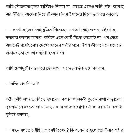
আমি সৌজন্যতামূলক হাসিটাও দিলাম না। মরতে এসেও শান্তি নেই। জামাই
এর উটকো ঝামেলা নিয়ে টেনশন। নিধি ইশানের দিকে তাকিয়ে বললো,
— দেখোছো,এখানেই ঘুমিয়ে গিয়েছে। এখনো সেই জেদ রয়েই গেছে।
কতবার বললাম আমার কেবিনে এসে রেস্ট নিতে শুনলোই না। থম মেরে
এখানেই বসেছিলো। দেখো সাহেব গভীর ঘুমে। ইশশ কীভাবে যে শুয়েছে।
এভাবে তো শোল্ডার ব্যাথা হয়ে যাবে।
আমি চোখদুটো বড় করে ফেললাম। সন্দেহবাতিক হয়ে বললাম,
—সত্যি যায় নি তো?
ডক্টর নিধি অপ্রস্তুতভঙ্গিতে হাসলো। কপাল খানিকটা কুচকে মাথা নাড়ালো।
বুঝলাম সে হয়তো জানে না যে আমি তাদের ব্যাপারটা জানি। আমি কথাটা
ঘুরিয়ে বললাম,
— মানে বলতে চাইছি,এভাবেই ছিলেন? কি বলেন তাহলে তো উনার শরীর